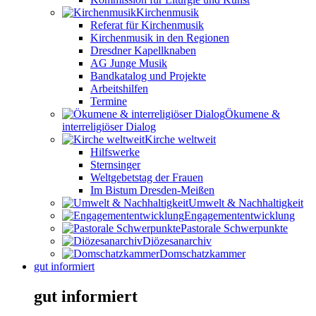
Kirchenmusik
Referat für Kirchenmusik
Kirchenmusik in den Regionen
Dresdner Kapellknaben
AG Junge Musik
Bandkatalog und Projekte
Arbeitshilfen
Termine
Ökumene &
interreligiöser Dialog
Kirche weltweit
Hilfswerke
Sternsinger
Weltgebetstag der Frauen
Im Bistum Dresden-Meißen
Umwelt & Nachhaltigkeit
Engagemententwicklung
Pastorale Schwerpunkte
Diözesanarchiv
Domschatzkammer
gut informiert
gut informiert