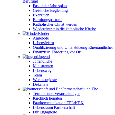
Berufung
Pastoraler Jahresplan
Geistliche Begleitung
Exerzitien
Berufungspastoral
Katholischer Christ werden
Wiedereintritt in die katholische Kirche
Kinder
Angebote
Lebensfeiern
Qualifizierung und Unterstützung Ehrenamtlicher
Finanzielle Förderung vor Ort
Jugend
Jugendliche
Ministranten
Lebensweg
Team
Werkzeugkiste
Dekanate
Partnerschaft und Ehe
Termine und Veranstaltungen
Kirchlich heiraten
Paarkommunikation EPL/KEK
Lebensraum Partnerschaft
Für Engagierte