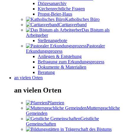
Diözesanarchiv
Kirchenrechtliche Fragen
Propst-Beier-Haus
Katholisches Büro
Caritasverband
Das Bistum als
Arbeitgeber
Stellenangebote
Pastoraler
Erkundungsprozess
Anliegen & Entstehung
Befragung zum Erkundungsprozess
Dokumente & Materialien
Beratung
an vielen Orten
an vielen Orten
Pfarreien
Muttersprachliche
Gemeinden
Geistliche
Gemeinschaften