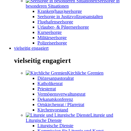
Seelsorge in
besonderen Situationen
Kranken(haus)seelsorge
Seelsorge in Justizvollzugsanstalten
Flughafenseelsorge
Urlauber- & Pilgerseelsorge
Kurseelsorge
Militärseelsorge
Polizeiseelsorge
vielseitig engagiert
vielseitig engagiert
Kirchliche Gremien
Diözesanpastoralrat
Katholikenrat
Priesterrat
Vermögensverwaltungsrat
Dekanatskonferenz
Ortskirchenrat / Pfarreirat
Kirchenvorstand
Liturgie und
Liturgische Dienste
Liturgische Dienste
Kommission für Liturgie und Kunst