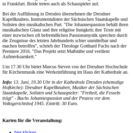
in Frankfurt. Beide treten auch als Schauspieler auf.
Bei der Aufführung in Dresden übernehmen die Dresdner
Kapellknaben, Instrumentalisten der Sächsischen Staatskapelle und
Solisten den musikalischen Part. "Die Johannespassion behält ihren
musikalischen Glanz und ihre religiöse Innigkeit; ihre Texte mit
einer inzwischen oft befremdlichen Passionsmystik sprechen durch
die Zeugnisse des letzten Jahrhunderts schier unmittelbar und
machen betroffen", schrieb der Theologe Gotthard Fuchs nach der
Premiere 2016. "Das Projekt setzt Maßstäbe und verdient
Aufmerksamkeit."
Um 17.30 Uhr bietet Marcus Steven von der Dresdner Hochschule
für Kirchenmusik eine Werkeinführung im Haus der Kathedrale an.
Info:
13. Juni, 19.30 Uhr in der Kathedrale Dresden (ehemalige
Hofkirche): Dresdner Kapellknaben, Musiker der Sächsischen
Staatskapelle, Solisten und Schauspieler: "Freiheit, die Fesseln
trägt" - Bachs Johannespassion und der Prozess vor dem
Volksgerichtshof 1945. Eintritt: 30 Euro.
Karten für die Veranstaltung:
hier klicken...