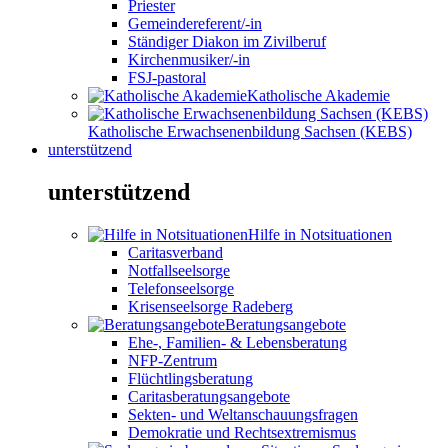
Priester
Gemeindereferent/-in
Ständiger Diakon im Zivilberuf
Kirchenmusiker/-in
FSJ-pastoral
Katholische Akademie
Katholische Erwachsenenbildung Sachsen (KEBS)
unterstützend
unterstützend
Hilfe in Notsituationen
Caritasverband
Notfallseelsorge
Telefonseelsorge
Krisenseelsorge Radeberg
Beratungsangebote
Ehe-, Familien- & Lebensberatung
NFP-Zentrum
Flüchtlingsberatung
Caritasberatungsangebote
Sekten- und Weltanschauungsfragen
Demokratie und Rechtsextremismus