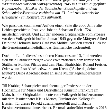
Widerstandes vor dem Volksgerichtshof 1945 in Dresden aufgeführt.
Kapellknaben, Musiker der Sächsischen Staatskapelle und ein
Schauspieler-Ensemble verbinden am 13. Juni zwei historische
Ereignisse - ein Konzert, das aufrüttelt.
Wie passt das zusammen? Auf der einen Seite die 2000 Jahre alte
Leidensgeschichte Jesu, von Johann Sebastian Bach 1724
meisterlich vertont. Und auf der anderen Originaltexte vom Prozess
vor dem Volksgerichtshof im Januar 1945 gegen die Märtyrer Alfred
Delp und Helmuth James Graf von Moltke. Auf den ersten Blick ist
die Gemeinsamkeit lediglich das fürchterliche Todesurteil.
Doch im Laufe dieses besonderen Konzertes am 13, Juni werden
sich viele Parallelen zeigen - wie etwa zwischen dem römischen
Statthalter Pontius Pilatus und dem Nazi-Strafrichter Roland Freisler.
Oder wenn Jesu Abschiedsworte am Kreuz ("Siehe da, deine
Mutter") Delps Abschiedsbrief an seine Mutter gegenübergestellt
werden.
Till Krabbe, Schauspieler und ehemaliger Professor an der
Hochschule für Musik und Darstellende Kunst in Frankfurt am
Main, hat die Originaldokumente vom Volksgerichtshof zusammen
mit dem Jesuitenpater Klaus Mertes, Direktor des Kollegs St.
Blasien, für dieses Projekt zusammengestellt und in Bachs
Passionsvertonung eingearbeitet. Erstmals aufgeführt wurde es 2016