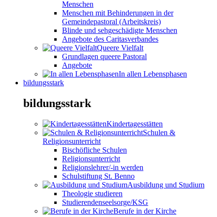
Menschen
Menschen mit Behinderungen in der
Gemeindepastoral (Arbeitskreis)
Blinde und sehgeschädigte Menschen
Angebote des Caritasverbandes
Queere Vielfalt
Grundlagen queere Pastoral
Angebote
In allen Lebensphasen
bildungsstark
bildungsstark
Kindertagesstätten
Schulen &
Religionsunterricht
Bischöfliche Schulen
Religionsunterricht
Religionslehrer/-in werden
Schulstiftung St. Benno
Ausbildung und Studium
Theologie studieren
Studierendenseelsorge/KSG
Berufe in der Kirche