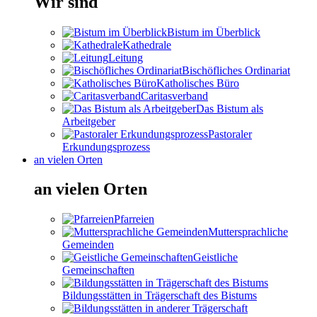
Wir sind
Bistum im Überblick
Kathedrale
Leitung
Bischöfliches Ordinariat
Katholisches Büro
Caritasverband
Das Bistum als
Arbeitgeber
Pastoraler
Erkundungsprozess
an vielen Orten
an vielen Orten
Pfarreien
Muttersprachliche
Gemeinden
Geistliche
Gemeinschaften
Bildungsstätten in Trägerschaft des Bistums