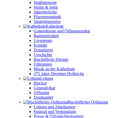
Wallfahrtsorte
Heilig & Selig
Jahresberichte
Pfarreienstatistik
Strategieprozess
Kathedrale
Gottesdienste und Öffnungszeiten
Barrierefreiheit
Livestream
Kontakt
Dompfarrei
Geschichte
Bischöfliche Dienste
Führungen
Musik an der Kathedrale
275 Jahre Dresdner Hofkirche
Leitung
Bischof
Generalvikar
Offizialat
Domkapitel
Bischöfliches Ordinariat
Leitung und Abteilungen
Pastoral und Verkündung
Presse & Öffentlichkeitsarbeit