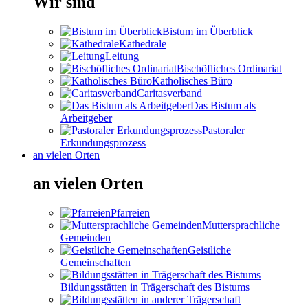
Wir sind
Bistum im Überblick
Kathedrale
Leitung
Bischöfliches Ordinariat
Katholisches Büro
Caritasverband
Das Bistum als
Arbeitgeber
Pastoraler
Erkundungsprozess
an vielen Orten
an vielen Orten
Pfarreien
Muttersprachliche
Gemeinden
Geistliche
Gemeinschaften
Bildungsstätten in Trägerschaft des Bistums