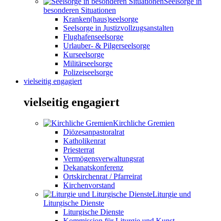
Seelsorge in
besonderen Situationen
Kranken(haus)seelsorge
Seelsorge in Justizvollzugsanstalten
Flughafenseelsorge
Urlauber- & Pilgerseelsorge
Kurseelsorge
Militärseelsorge
Polizeiseelsorge
vielseitig engagiert
vielseitig engagiert
Kirchliche Gremien
Diözesanpastoralrat
Katholikenrat
Priesterrat
Vermögensverwaltungsrat
Dekanatskonferenz
Ortskirchenrat / Pfarreirat
Kirchenvorstand
Liturgie und
Liturgische Dienste
Liturgische Dienste
Kommission für Liturgie und Kunst