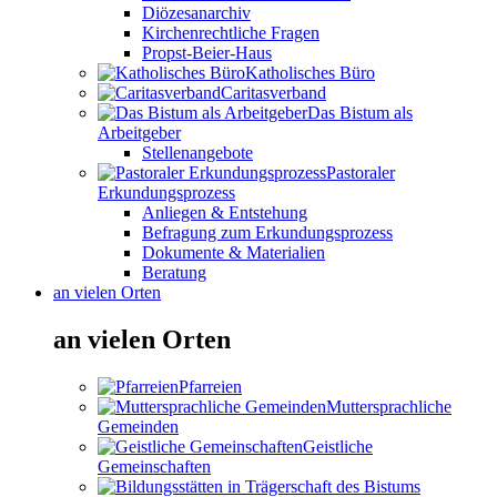
Diözesanarchiv
Kirchenrechtliche Fragen
Propst-Beier-Haus
Katholisches Büro
Caritasverband
Das Bistum als
Arbeitgeber
Stellenangebote
Pastoraler
Erkundungsprozess
Anliegen & Entstehung
Befragung zum Erkundungsprozess
Dokumente & Materialien
Beratung
an vielen Orten
an vielen Orten
Pfarreien
Muttersprachliche
Gemeinden
Geistliche
Gemeinschaften