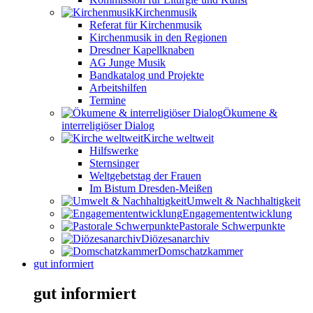
Kirchenmusik
Referat für Kirchenmusik
Kirchenmusik in den Regionen
Dresdner Kapellknaben
AG Junge Musik
Bandkatalog und Projekte
Arbeitshilfen
Termine
Ökumene &
interreligiöser Dialog
Kirche weltweit
Hilfswerke
Sternsinger
Weltgebetstag der Frauen
Im Bistum Dresden-Meißen
Umwelt & Nachhaltigkeit
Engagemententwicklung
Pastorale Schwerpunkte
Diözesanarchiv
Domschatzkammer
gut informiert
gut informiert