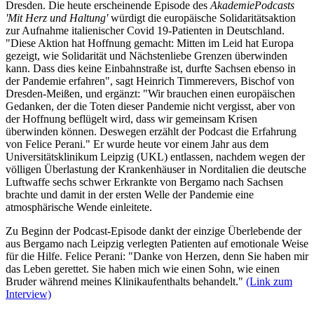
Dresden. Die heute erscheinende Episode des
AkademiePodcasts
'Mit Herz und Haltung'
würdigt die europäische Solidaritätsaktion
zur Aufnahme italienischer Covid 19-Patienten in Deutschland.
"Diese Aktion hat Hoffnung gemacht: Mitten im Leid hat Europa
gezeigt, wie Solidarität und Nächstenliebe Grenzen überwinden
kann. Dass dies keine Einbahnstraße ist, durfte Sachsen ebenso in
der Pandemie erfahren", sagt Heinrich Timmerevers, Bischof von
Dresden-Meißen, und ergänzt: "Wir brauchen einen europäischen
Gedanken, der die Toten dieser Pandemie nicht vergisst, aber von
der Hoffnung beflügelt wird, dass wir gemeinsam Krisen
überwinden können. Deswegen erzählt der Podcast die Erfahrung
von Felice Perani." Er wurde heute vor einem Jahr aus dem
Universitätsklinikum Leipzig (UKL) entlassen, nachdem wegen der
völligen Überlastung der Krankenhäuser in Norditalien die deutsche
Luftwaffe sechs schwer Erkrankte von Bergamo nach Sachsen
brachte und damit in der ersten Welle der Pandemie eine
atmosphärische Wende einleitete.
Zu Beginn der Podcast-Episode dankt der einzige Überlebende der
aus Bergamo nach Leipzig verlegten Patienten auf emotionale Weise
für die Hilfe. Felice Perani: "Danke von Herzen, denn Sie haben mir
das Leben gerettet. Sie haben mich wie einen Sohn, wie einen
Bruder während meines Klinikaufenthalts behandelt."
(Link zum
Interview)