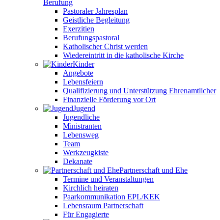
Berufung
Pastoraler Jahresplan
Geistliche Begleitung
Exerzitien
Berufungspastoral
Katholischer Christ werden
Wiedereintritt in die katholische Kirche
Kinder
Angebote
Lebensfeiern
Qualifizierung und Unterstützung Ehrenamtlicher
Finanzielle Förderung vor Ort
Jugend
Jugendliche
Ministranten
Lebensweg
Team
Werkzeugkiste
Dekanate
Partnerschaft und Ehe
Termine und Veranstaltungen
Kirchlich heiraten
Paarkommunikation EPL/KEK
Lebensraum Partnerschaft
Für Engagierte