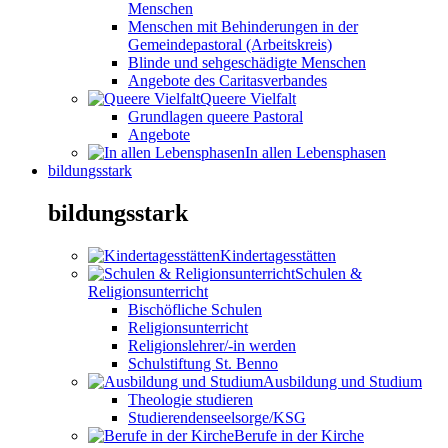
Menschen
Menschen mit Behinderungen in der
Gemeindepastoral (Arbeitskreis)
Blinde und sehgeschädigte Menschen
Angebote des Caritasverbandes
Queere Vielfalt
Grundlagen queere Pastoral
Angebote
In allen Lebensphasen
bildungsstark
bildungsstark
Kindertagesstätten
Schulen &
Religionsunterricht
Bischöfliche Schulen
Religionsunterricht
Religionslehrer/-in werden
Schulstiftung St. Benno
Ausbildung und Studium
Theologie studieren
Studierendenseelsorge/KSG
Berufe in der Kirche