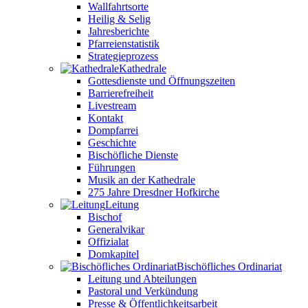
Wallfahrtsorte
Heilig & Selig
Jahresberichte
Pfarreienstatistik
Strategieprozess
Kathedrale
Gottesdienste und Öffnungszeiten
Barrierefreiheit
Livestream
Kontakt
Dompfarrei
Geschichte
Bischöfliche Dienste
Führungen
Musik an der Kathedrale
275 Jahre Dresdner Hofkirche
Leitung
Bischof
Generalvikar
Offizialat
Domkapitel
Bischöfliches Ordinariat
Leitung und Abteilungen
Pastoral und Verkündung
Presse & Öffentlichkeitsarbeit