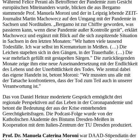
Während Felice Perani als Betroffener der Pandemie zum Gesicht
europäischen Miteinanders wurde, blicken die aus Bergamo
stammende Prof. Manuela Moroni und der in Leipzig lebende ZEIT-
Journalist Martin Machowecz auf den Umgang mit der Pandemie in
Sachsen und Norditalien. „Bergamo ist zur Chiffre geworden, was
passieren kann, wenn diese Pandemie außer Kontrolle gerät", erklärt
Machowecz und ergänzt mit Blick auf die sich zuspitzende Situation
in Sachsen in den letzten Monaten: "Wir hatten viele tausend
Todesfälle. Ich war selbst im Krematorium in Meißen. (…) Die
Leichen stapelten sich in den Gängen, in der Trauerhalle. (…) Die
war mehrfach gefüllt mit gestapelten Särgen." Die zurückliegenden
Monate zeige ihm eine neue Auseinandersetzung mit der Endlichkeit
des Lebens und der Unerbittlichkeit des Todes. Wie zentral dabei
das eigene Handeln ist, betont Moroni: "Wir mussten uns alle mit
der Tatsache konfrontieren, dass der Tod zum Teil auch in unserer
Verantwortung ist."
Das von Daniel Heinze moderierte Gespräch ermöglicht drei
regionale Perspektiven auf das Leben in der Coronapandemie und
betont die Bedeutung der aus der Krise entstehenden
Gerechtigkeitsfragen. Die Podcast-Folge wurde von der
Katholischen Akademie des Bistums Dresden-Meißen in
Kooperation mit dem Italien-Zentrum der TU Dresden produziert.
Prof. Dr. Manuela Caterina Moroni
war DAAD-Stipendiatin der