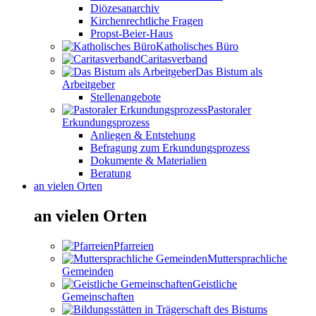
Diözesanarchiv
Kirchenrechtliche Fragen
Propst-Beier-Haus
Katholisches Büro
Caritasverband
Das Bistum als
Arbeitgeber
Stellenangebote
Pastoraler
Erkundungsprozess
Anliegen & Entstehung
Befragung zum Erkundungsprozess
Dokumente & Materialien
Beratung
an vielen Orten
an vielen Orten
Pfarreien
Muttersprachliche
Gemeinden
Geistliche
Gemeinschaften