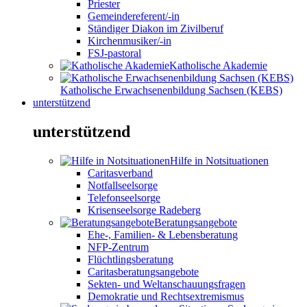
Priester
Gemeindereferent/-in
Ständiger Diakon im Zivilberuf
Kirchenmusiker/-in
FSJ-pastoral
Katholische Akademie
Katholische Erwachsenenbildung Sachsen (KEBS)
unterstützend
unterstützend
Hilfe in Notsituationen
Caritasverband
Notfallseelsorge
Telefonseelsorge
Krisenseelsorge Radeberg
Beratungsangebote
Ehe-, Familien- & Lebensberatung
NFP-Zentrum
Flüchtlingsberatung
Caritasberatungsangebote
Sekten- und Weltanschauungsfragen
Demokratie und Rechtsextremismus