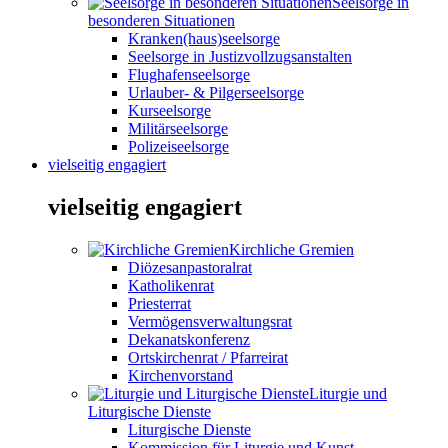
Seelsorge in
besonderen Situationen
Kranken(haus)seelsorge
Seelsorge in Justizvollzugsanstalten
Flughafenseelsorge
Urlauber- & Pilgerseelsorge
Kurseelsorge
Militärseelsorge
Polizeiseelsorge
vielseitig engagiert
vielseitig engagiert
Kirchliche Gremien
Diözesanpastoralrat
Katholikenrat
Priesterrat
Vermögensverwaltungsrat
Dekanatskonferenz
Ortskirchenrat / Pfarreirat
Kirchenvorstand
Liturgie und
Liturgische Dienste
Liturgische Dienste
Kommission für Liturgie und Kunst