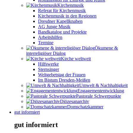
Kirchenmusik
Referat für Kirchenmusik
Kirchenmusik in den Regionen
Dresdner Kapellknaben
AG Junge Musik
Bandkatalog und Projekte
Arbeitshilfen
Termine
Ökumene &
interreligiöser Dialog
Kirche weltweit
Hilfswerke
Sternsinger
Weltgebetstag der Frauen
Im Bistum Dresden-Meißen
Umwelt & Nachhaltigkeit
Engagemententwicklung
Pastorale Schwerpunkte
Diözesanarchiv
Domschatzkammer
gut informiert
gut informiert