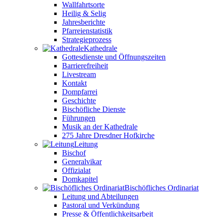
Wallfahrtsorte
Heilig & Selig
Jahresberichte
Pfarreienstatistik
Strategieprozess
Kathedrale
Gottesdienste und Öffnungszeiten
Barrierefreiheit
Livestream
Kontakt
Dompfarrei
Geschichte
Bischöfliche Dienste
Führungen
Musik an der Kathedrale
275 Jahre Dresdner Hofkirche
Leitung
Bischof
Generalvikar
Offizialat
Domkapitel
Bischöfliches Ordinariat
Leitung und Abteilungen
Pastoral und Verkündung
Presse & Öffentlichkeitsarbeit