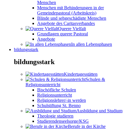
Menschen
Menschen mit Behinderungen in der
Gemeindepastoral (Arbeitskreis)
Blinde und sehgeschädigte Menschen
Angebote des Caritasverbandes
Queere Vielfalt
Grundlagen queere Pastoral
Angebote
In allen Lebensphasen
bildungsstark
bildungsstark
Kindertagesstätten
Schulen &
Religionsunterricht
Bischöfliche Schulen
Religionsunterricht
Religionslehrer/-in werden
Schulstiftung St. Benno
Ausbildung und Studium
Theologie studieren
Studierendenseelsorge/KSG
Berufe in der Kirche