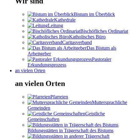
Wir sind
Bistum im Überblick
Kathedrale
Leitung
Bischöfliches Ordinariat
Katholisches Büro
Caritasverband
Das Bistum als
Arbeitgeber
Pastoraler
Erkundungsprozess
an vielen Orten
an vielen Orten
Pfarreien
Muttersprachliche
Gemeinden
Geistliche
Gemeinschaften
Bildungsstätten in Trägerschaft des Bistums