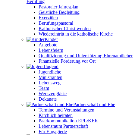
Berufung
Pastoraler Jahresplan
Geistliche Begleitung
Exerzitien
Berufungspastoral
Katholischer Christ werden
Wiedereintritt in die katholische Kirche
Kinder
Angebote
Lebensfeiern
Qualifizierung und Unterstützung Ehrenamtlicher
Finanzielle Förderung vor Ort
Jugend
Jugendliche
Ministranten
Lebensweg
Team
Werkzeugkiste
Dekanate
Partnerschaft und Ehe
Termine und Veranstaltungen
Kirchlich heiraten
Paarkommunikation EPL/KEK
Lebensraum Partnerschaft
Für Engagierte