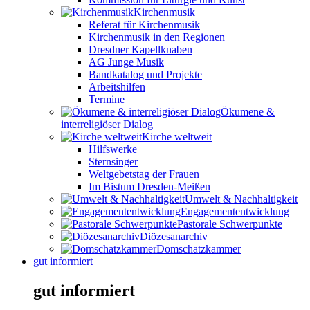
Kirchenmusik
Referat für Kirchenmusik
Kirchenmusik in den Regionen
Dresdner Kapellknaben
AG Junge Musik
Bandkatalog und Projekte
Arbeitshilfen
Termine
Ökumene &
interreligiöser Dialog
Kirche weltweit
Hilfswerke
Sternsinger
Weltgebetstag der Frauen
Im Bistum Dresden-Meißen
Umwelt & Nachhaltigkeit
Engagemententwicklung
Pastorale Schwerpunkte
Diözesanarchiv
Domschatzkammer
gut informiert
gut informiert