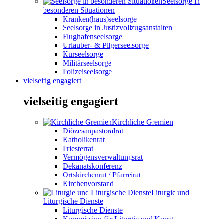
Seelsorge in
besonderen Situationen
Kranken(haus)seelsorge
Seelsorge in Justizvollzugsanstalten
Flughafenseelsorge
Urlauber- & Pilgerseelsorge
Kurseelsorge
Militärseelsorge
Polizeiseelsorge
vielseitig engagiert
vielseitig engagiert
Kirchliche Gremien
Diözesanpastoralrat
Katholikenrat
Priesterrat
Vermögensverwaltungsrat
Dekanatskonferenz
Ortskirchenrat / Pfarreirat
Kirchenvorstand
Liturgie und
Liturgische Dienste
Liturgische Dienste
Kommission für Liturgie und Kunst