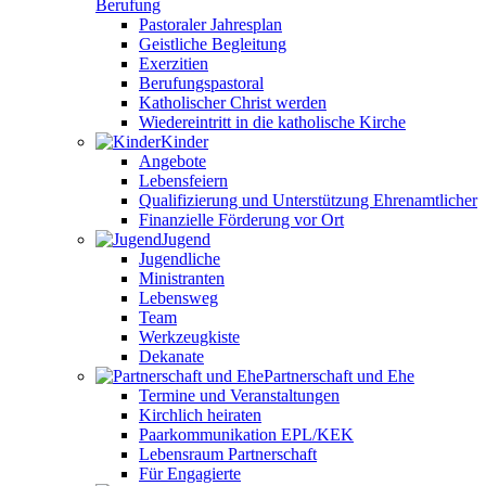
Berufung
Pastoraler Jahresplan
Geistliche Begleitung
Exerzitien
Berufungspastoral
Katholischer Christ werden
Wiedereintritt in die katholische Kirche
Kinder
Angebote
Lebensfeiern
Qualifizierung und Unterstützung Ehrenamtlicher
Finanzielle Förderung vor Ort
Jugend
Jugendliche
Ministranten
Lebensweg
Team
Werkzeugkiste
Dekanate
Partnerschaft und Ehe
Termine und Veranstaltungen
Kirchlich heiraten
Paarkommunikation EPL/KEK
Lebensraum Partnerschaft
Für Engagierte