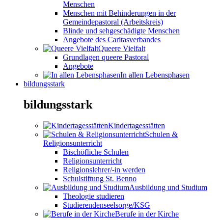
Menschen
Menschen mit Behinderungen in der
Gemeindepastoral (Arbeitskreis)
Blinde und sehgeschädigte Menschen
Angebote des Caritasverbandes
Queere Vielfalt
Grundlagen queere Pastoral
Angebote
In allen Lebensphasen
bildungsstark
bildungsstark
Kindertagesstätten
Schulen &
Religionsunterricht
Bischöfliche Schulen
Religionsunterricht
Religionslehrer/-in werden
Schulstiftung St. Benno
Ausbildung und Studium
Theologie studieren
Studierendenseelsorge/KSG
Berufe in der Kirche