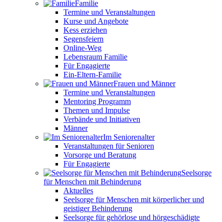
Familie
Termine und Veranstaltungen
Kurse und Angebote
Kess erziehen
Segensfeiern
Online-Weg
Lebensraum Familie
Für Engagierte
Ein-Eltern-Familie
Frauen und Männer
Termine und Veranstaltungen
Mentoring Programm
Themen und Impulse
Verbände und Initiativen
Männer
Im Seniorenalter
Veranstaltungen für Senioren
Vorsorge und Beratung
Für Engagierte
Seelsorge
für Menschen mit Behinderung
Aktuelles
Seelsorge für Menschen mit körperlicher und
geistiger Behinderung
Seelsorge für gehörlose und hörgeschädigte