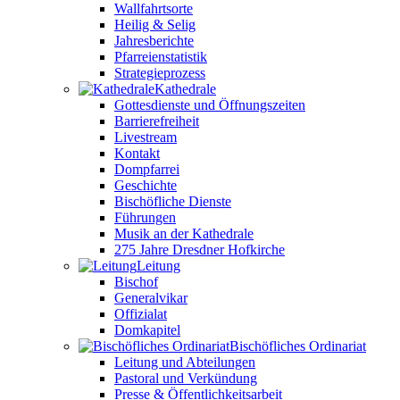
Wallfahrtsorte
Heilig & Selig
Jahresberichte
Pfarreienstatistik
Strategieprozess
Kathedrale
Gottesdienste und Öffnungszeiten
Barrierefreiheit
Livestream
Kontakt
Dompfarrei
Geschichte
Bischöfliche Dienste
Führungen
Musik an der Kathedrale
275 Jahre Dresdner Hofkirche
Leitung
Bischof
Generalvikar
Offizialat
Domkapitel
Bischöfliches Ordinariat
Leitung und Abteilungen
Pastoral und Verkündung
Presse & Öffentlichkeitsarbeit