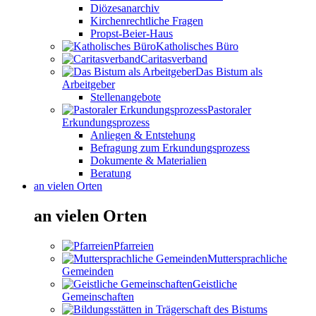
Diözesanarchiv
Kirchenrechtliche Fragen
Propst-Beier-Haus
Katholisches Büro
Caritasverband
Das Bistum als
Arbeitgeber
Stellenangebote
Pastoraler
Erkundungsprozess
Anliegen & Entstehung
Befragung zum Erkundungsprozess
Dokumente & Materialien
Beratung
an vielen Orten
an vielen Orten
Pfarreien
Muttersprachliche
Gemeinden
Geistliche
Gemeinschaften