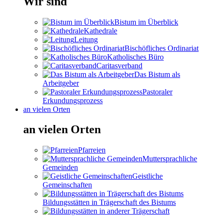
Wir sind
Bistum im Überblick
Kathedrale
Leitung
Bischöfliches Ordinariat
Katholisches Büro
Caritasverband
Das Bistum als
Arbeitgeber
Pastoraler
Erkundungsprozess
an vielen Orten
an vielen Orten
Pfarreien
Muttersprachliche
Gemeinden
Geistliche
Gemeinschaften
Bildungsstätten in Trägerschaft des Bistums