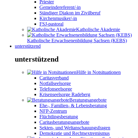
Priester
Gemeindereferent/-in
Ständiger Diakon im Zivilberuf
Kirchenmusiker/-in
FSJ-pastoral
Katholische Akademie
Katholische Erwachsenenbildung Sachsen (KEBS)
unterstützend
unterstützend
Hilfe in Notsituationen
Caritasverband
Notfallseelsorge
Telefonseelsorge
Krisenseelsorge Radeberg
Beratungsangebote
Ehe-, Familien- & Lebensberatung
NFP-Zentrum
Flüchtlingsberatung
Caritasberatungsangebote
Sekten- und Weltanschauungsfragen
Demokratie und Rechtsextremismus