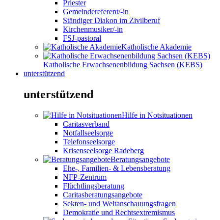
Priester
Gemeindereferent/-in
Ständiger Diakon im Zivilberuf
Kirchenmusiker/-in
FSJ-pastoral
Katholische Akademie
Katholische Erwachsenenbildung Sachsen (KEBS)
unterstützend
unterstützend
Hilfe in Notsituationen
Caritasverband
Notfallseelsorge
Telefonseelsorge
Krisenseelsorge Radeberg
Beratungsangebote
Ehe-, Familien- & Lebensberatung
NFP-Zentrum
Flüchtlingsberatung
Caritasberatungsangebote
Sekten- und Weltanschauungsfragen
Demokratie und Rechtsextremismus