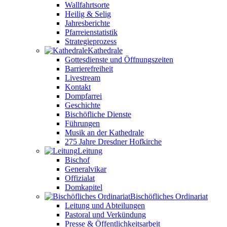
Wallfahrtsorte
Heilig & Selig
Jahresberichte
Pfarreienstatistik
Strategieprozess
Kathedrale
Gottesdienste und Öffnungszeiten
Barrierefreiheit
Livestream
Kontakt
Dompfarrei
Geschichte
Bischöfliche Dienste
Führungen
Musik an der Kathedrale
275 Jahre Dresdner Hofkirche
Leitung
Bischof
Generalvikar
Offizialat
Domkapitel
Bischöfliches Ordinariat
Leitung und Abteilungen
Pastoral und Verkündung
Presse & Öffentlichkeitsarbeit