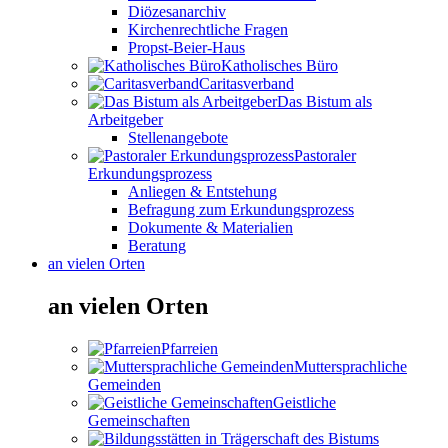
Diözesanarchiv
Kirchenrechtliche Fragen
Propst-Beier-Haus
Katholisches Büro
Caritasverband
Das Bistum als
Arbeitgeber
Stellenangebote
Pastoraler
Erkundungsprozess
Anliegen & Entstehung
Befragung zum Erkundungsprozess
Dokumente & Materialien
Beratung
an vielen Orten
an vielen Orten
Pfarreien
Muttersprachliche
Gemeinden
Geistliche
Gemeinschaften