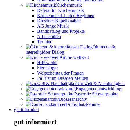
Kirchenmusik
Referat für Kirchenmusik
Kirchenmusik in den Regionen
Dresdner Kapellknaben
AG Junge Musik
Bandkatalog und Projekte
Arbeitshilfen
Termine
Ökumene &
interreligiöser Dialog
Kirche weltweit
Hilfswerke
Sternsinger
Weltgebetstag der Frauen
Im Bistum Dresden-Meißen
Umwelt & Nachhaltigkeit
Engagemententwicklung
Pastorale Schwerpunkte
Diözesanarchiv
Domschatzkammer
gut informiert
gut informiert