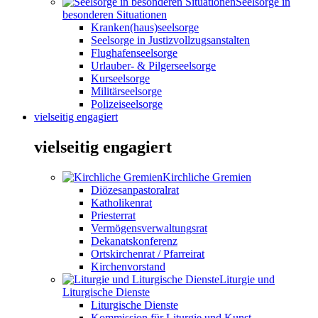
Seelsorge in
besonderen Situationen
Kranken(haus)seelsorge
Seelsorge in Justizvollzugsanstalten
Flughafenseelsorge
Urlauber- & Pilgerseelsorge
Kurseelsorge
Militärseelsorge
Polizeiseelsorge
vielseitig engagiert
vielseitig engagiert
Kirchliche Gremien
Diözesanpastoralrat
Katholikenrat
Priesterrat
Vermögensverwaltungsrat
Dekanatskonferenz
Ortskirchenrat / Pfarreirat
Kirchenvorstand
Liturgie und
Liturgische Dienste
Liturgische Dienste
Kommission für Liturgie und Kunst