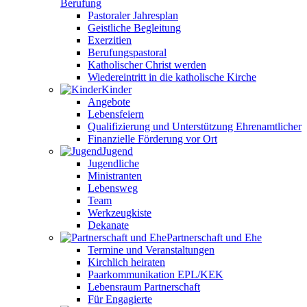
Berufung
Pastoraler Jahresplan
Geistliche Begleitung
Exerzitien
Berufungspastoral
Katholischer Christ werden
Wiedereintritt in die katholische Kirche
Kinder
Angebote
Lebensfeiern
Qualifizierung und Unterstützung Ehrenamtlicher
Finanzielle Förderung vor Ort
Jugend
Jugendliche
Ministranten
Lebensweg
Team
Werkzeugkiste
Dekanate
Partnerschaft und Ehe
Termine und Veranstaltungen
Kirchlich heiraten
Paarkommunikation EPL/KEK
Lebensraum Partnerschaft
Für Engagierte