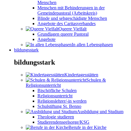
Menschen
Menschen mit Behinderungen in der
Gemeindepastoral (Arbeitskreis)
Blinde und sehgeschädigte Menschen
Angebote des Caritasverbandes
Queere Vielfalt
Grundlagen queere Pastoral
Angebote
In allen Lebensphasen
bildungsstark
bildungsstark
Kindertagesstätten
Schulen &
Religionsunterricht
Bischöfliche Schulen
Religionsunterricht
Religionslehrer/-in werden
Schulstiftung St. Benno
Ausbildung und Studium
Theologie studieren
Studierendenseelsorge/KSG
Berufe in der Kirche