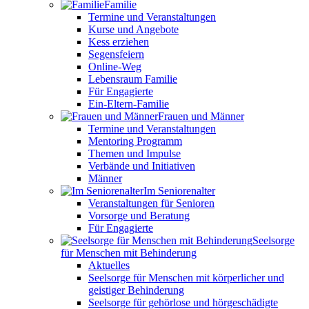
Familie
Termine und Veranstaltungen
Kurse und Angebote
Kess erziehen
Segensfeiern
Online-Weg
Lebensraum Familie
Für Engagierte
Ein-Eltern-Familie
Frauen und Männer
Termine und Veranstaltungen
Mentoring Programm
Themen und Impulse
Verbände und Initiativen
Männer
Im Seniorenalter
Veranstaltungen für Senioren
Vorsorge und Beratung
Für Engagierte
Seelsorge
für Menschen mit Behinderung
Aktuelles
Seelsorge für Menschen mit körperlicher und
geistiger Behinderung
Seelsorge für gehörlose und hörgeschädigte