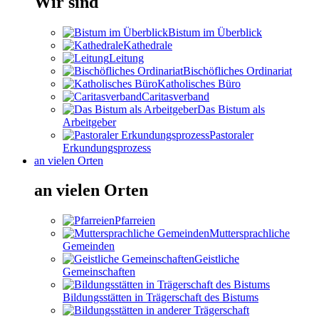
Wir sind
Bistum im Überblick
Kathedrale
Leitung
Bischöfliches Ordinariat
Katholisches Büro
Caritasverband
Das Bistum als
Arbeitgeber
Pastoraler
Erkundungsprozess
an vielen Orten
an vielen Orten
Pfarreien
Muttersprachliche
Gemeinden
Geistliche
Gemeinschaften
Bildungsstätten in Trägerschaft des Bistums