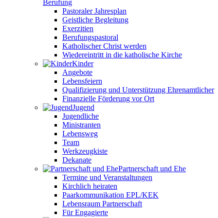
Berufung
Pastoraler Jahresplan
Geistliche Begleitung
Exerzitien
Berufungspastoral
Katholischer Christ werden
Wiedereintritt in die katholische Kirche
Kinder
Angebote
Lebensfeiern
Qualifizierung und Unterstützung Ehrenamtlicher
Finanzielle Förderung vor Ort
Jugend
Jugendliche
Ministranten
Lebensweg
Team
Werkzeugkiste
Dekanate
Partnerschaft und Ehe
Termine und Veranstaltungen
Kirchlich heiraten
Paarkommunikation EPL/KEK
Lebensraum Partnerschaft
Für Engagierte