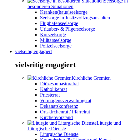
Seelsorge in
besonderen Situationen
Kranken(haus)seelsorge
Seelsorge in Justizvollzugsanstalten
Flughafenseelsorge
Urlauber- & Pilgerseelsorge
Kurseelsorge
Militärseelsorge
Polizeiseelsorge
vielseitig engagiert
vielseitig engagiert
Kirchliche Gremien
Diözesanpastoralrat
Katholikenrat
Priesterrat
Vermögensverwaltungsrat
Dekanatskonferenz
Ortskirchenrat / Pfarreirat
Kirchenvorstand
Liturgie und
Liturgische Dienste
Liturgische Dienste
Kommission für Liturgie und Kunst