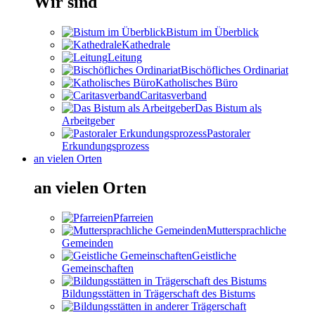
Wir sind
Bistum im Überblick
Kathedrale
Leitung
Bischöfliches Ordinariat
Katholisches Büro
Caritasverband
Das Bistum als
Arbeitgeber
Pastoraler
Erkundungsprozess
an vielen Orten
an vielen Orten
Pfarreien
Muttersprachliche
Gemeinden
Geistliche
Gemeinschaften
Bildungsstätten in Trägerschaft des Bistums