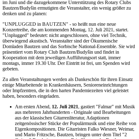
im Juni und die dazugekommene Unterstützung des Rotary Clubs
Bautzen/Budyšin ermutigten die Veranstalter, ein wenig größer zu
denken und zu planen:
"UNPLUGGED in BAUTZEN" - so heißt nun eine neue
Konzertreihe, die am kommenden Montag, 12. Juli 2021, startet.
"Unplugged" bedeutet: nicht angeschlossen, ohne viel Technik,
überwiegend akustisch. Veranstalter sind der Ökumenische
Domladen Bautzen und das Sorbische National-Ensemble. Sie wird
präsentiert vom Rotary Club Bautzen/Budyšin und findet in
Kooperation mit dem jeweiligen Aufführungsort statt, immer
montags, immer 19.30 Uhr. Der Eintritt ist frei, um Spenden wird
gebeten.
Zu allen Veranstaltungen werden als Dankeschön für ihren Einsatz
einige Mitarbeitende in Krankenhäusern, Senioreneinrichtungen
oder Impfzentren, die in den harten Pandemiezeiten viel geleistet
haben, besonders eingeladen.
Am ersten Abend,
12. Juli 2021
, gastiert "Falmar" mit Musik
aus mehreren Jahrhunderten - Originale und Bearbeitungen
aus der klassischen Gitarrenliteratur, Adaptionen
zeitgenössischer Stücke der Populärmusik und eine Reihe von
Eigenkompositionen. Die Gitarristen Falko Wiesner, Weimar,
und Mario Fritzsche, Bautzen, bringen unter dem Titel "2