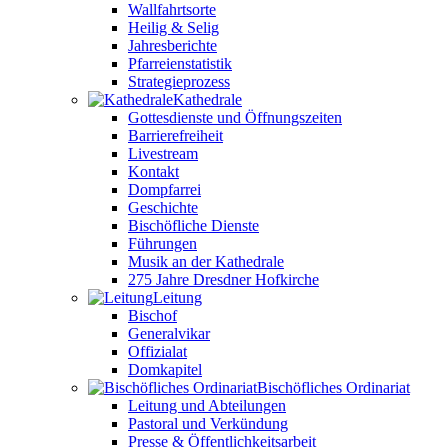
Wallfahrtsorte
Heilig & Selig
Jahresberichte
Pfarreienstatistik
Strategieprozess
Kathedrale
Gottesdienste und Öffnungszeiten
Barrierefreiheit
Livestream
Kontakt
Dompfarrei
Geschichte
Bischöfliche Dienste
Führungen
Musik an der Kathedrale
275 Jahre Dresdner Hofkirche
Leitung
Bischof
Generalvikar
Offizialat
Domkapitel
Bischöfliches Ordinariat
Leitung und Abteilungen
Pastoral und Verkündung
Presse & Öffentlichkeitsarbeit