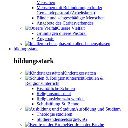
Menschen
Menschen mit Behinderungen in der
Gemeindepastoral (Arbeitskreis)
Blinde und sehgeschädigte Menschen
Angebote des Caritasverbandes
Queere Vielfalt
Grundlagen queere Pastoral
Angebote
In allen Lebensphasen
bildungsstark
bildungsstark
Kindertagesstätten
Schulen &
Religionsunterricht
Bischöfliche Schulen
Religionsunterricht
Religionslehrer/-in werden
Schulstiftung St. Benno
Ausbildung und Studium
Theologie studieren
Studierendenseelsorge/KSG
Berufe in der Kirche