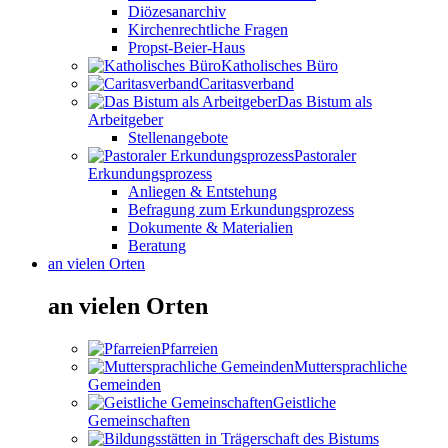
Diözesanarchiv
Kirchenrechtliche Fragen
Propst-Beier-Haus
Katholisches Büro
Caritasverband
Das Bistum als
Arbeitgeber
Stellenangebote
Pastoraler
Erkundungsprozess
Anliegen & Entstehung
Befragung zum Erkundungsprozess
Dokumente & Materialien
Beratung
an vielen Orten
an vielen Orten
Pfarreien
Muttersprachliche
Gemeinden
Geistliche
Gemeinschaften