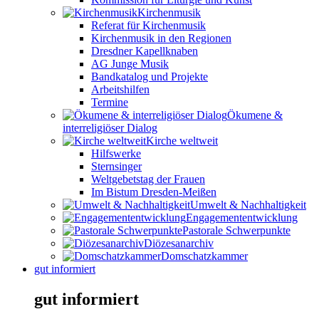
Kirchenmusik
Referat für Kirchenmusik
Kirchenmusik in den Regionen
Dresdner Kapellknaben
AG Junge Musik
Bandkatalog und Projekte
Arbeitshilfen
Termine
Ökumene &
interreligiöser Dialog
Kirche weltweit
Hilfswerke
Sternsinger
Weltgebetstag der Frauen
Im Bistum Dresden-Meißen
Umwelt & Nachhaltigkeit
Engagemententwicklung
Pastorale Schwerpunkte
Diözesanarchiv
Domschatzkammer
gut informiert
gut informiert