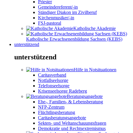
Priester
Gemeindereferent/-in
Ständiger Diakon im Zivilberuf
Kirchenmusiker/-in
FSJ-pastoral
Katholische Akademie
Katholische Erwachsenenbildung Sachsen (KEBS)
unterstützend
unterstützend
Hilfe in Notsituationen
Caritasverband
Notfallseelsorge
Telefonseelsorge
Krisenseelsorge Radeberg
Beratungsangebote
Ehe-, Familien- & Lebensberatung
NFP-Zentrum
Flüchtlingsberatung
Caritasberatungsangebote
Sekten- und Weltanschauungsfragen
Demokratie und Rechtsextremismus