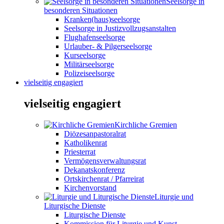
Seelsorge in
besonderen Situationen
Kranken(haus)seelsorge
Seelsorge in Justizvollzugsanstalten
Flughafenseelsorge
Urlauber- & Pilgerseelsorge
Kurseelsorge
Militärseelsorge
Polizeiseelsorge
vielseitig engagiert
vielseitig engagiert
Kirchliche Gremien
Diözesanpastoralrat
Katholikenrat
Priesterrat
Vermögensverwaltungsrat
Dekanatskonferenz
Ortskirchenrat / Pfarreirat
Kirchenvorstand
Liturgie und
Liturgische Dienste
Liturgische Dienste
Kommission für Liturgie und Kunst