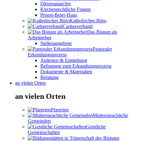
Diözesanarchiv
Kirchenrechtliche Fragen
Propst-Beier-Haus
Katholisches Büro
Caritasverband
Das Bistum als
Arbeitgeber
Stellenangebote
Pastoraler
Erkundungsprozess
Anliegen & Entstehung
Befragung zum Erkundungsprozess
Dokumente & Materialien
Beratung
an vielen Orten
an vielen Orten
Pfarreien
Muttersprachliche
Gemeinden
Geistliche
Gemeinschaften