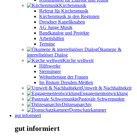
Kirchenmusik
Referat für Kirchenmusik
Kirchenmusik in den Regionen
Dresdner Kapellknaben
AG Junge Musik
Bandkatalog und Projekte
Arbeitshilfen
Termine
Ökumene &
interreligiöser Dialog
Kirche weltweit
Hilfswerke
Sternsinger
Weltgebetstag der Frauen
Im Bistum Dresden-Meißen
Umwelt & Nachhaltigkeit
Engagemententwicklung
Pastorale Schwerpunkte
Diözesanarchiv
Domschatzkammer
gut informiert
gut informiert