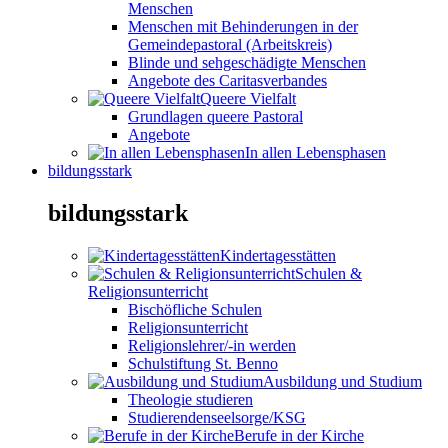
Menschen
Menschen mit Behinderungen in der
Gemeindepastoral (Arbeitskreis)
Blinde und sehgeschädigte Menschen
Angebote des Caritasverbandes
Queere Vielfalt
Grundlagen queere Pastoral
Angebote
In allen Lebensphasen
bildungsstark
bildungsstark
Kindertagesstätten
Schulen &
Religionsunterricht
Bischöfliche Schulen
Religionsunterricht
Religionslehrer/-in werden
Schulstiftung St. Benno
Ausbildung und Studium
Theologie studieren
Studierendenseelsorge/KSG
Berufe in der Kirche