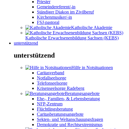
Priester
Gemeindereferent/-in
Ständiger Diakon im Zivilberuf
Kirchenmusiker/-in
FSJ-pastoral
Katholische Akademie
Katholische Erwachsenenbildung Sachsen (KEBS)
unterstützend
unterstützend
Hilfe in Notsituationen
Caritasverband
Notfallseelsorge
Telefonseelsorge
Krisenseelsorge Radeberg
Beratungsangebote
Ehe-, Familien- & Lebensberatung
NFP-Zentrum
Flüchtlingsberatung
Caritasberatungsangebote
Sekten- und Weltanschauungsfragen
Demokratie und Rechtsextremismus