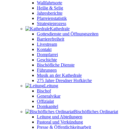
Wallfahrtsorte
Heilig & Selig
Jahresberichte
Pfarreienstatistik
Strategieprozess
Kathedrale
Gottesdienste und Öffnungszeiten
Barrierefreiheit
Livestream
Kontakt
Dompfarrei
Geschichte
Bischöfliche Dienste
Führungen
Musik an der Kathedrale
275 Jahre Dresdner Hofkirche
Leitung
Bischof
Generalvikar
Offizialat
Domkapitel
Bischöfliches Ordinariat
Leitung und Abteilungen
Pastoral und Verkündung
Presse & Öffentlichkeitsarbeit