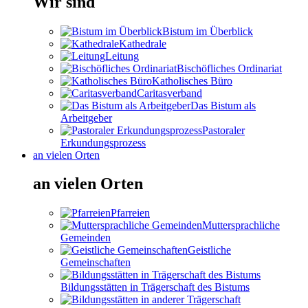
Wir sind
Bistum im Überblick
Kathedrale
Leitung
Bischöfliches Ordinariat
Katholisches Büro
Caritasverband
Das Bistum als
Arbeitgeber
Pastoraler
Erkundungsprozess
an vielen Orten
an vielen Orten
Pfarreien
Muttersprachliche
Gemeinden
Geistliche
Gemeinschaften
Bildungsstätten in Trägerschaft des Bistums