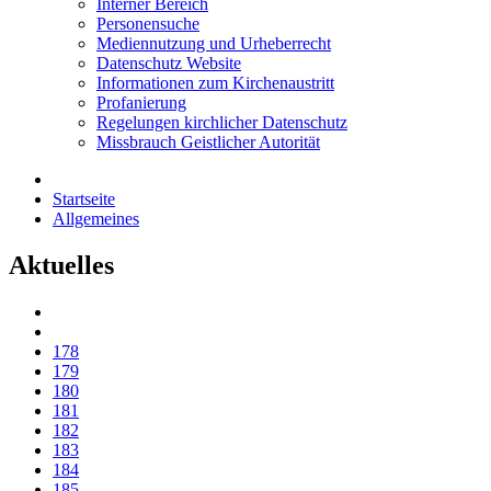
Interner Bereich
Personensuche
Mediennutzung und Urheberrecht
Datenschutz Website
Informationen zum Kirchenaustritt
Profanierung
Regelungen kirchlicher Datenschutz
Missbrauch Geistlicher Autorität
Startseite
Allgemeines
Aktuelles
178
179
180
181
182
183
184
185