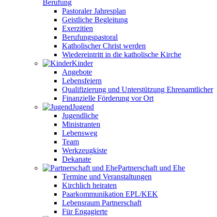
Berufung
Pastoraler Jahresplan
Geistliche Begleitung
Exerzitien
Berufungspastoral
Katholischer Christ werden
Wiedereintritt in die katholische Kirche
Kinder
Angebote
Lebensfeiern
Qualifizierung und Unterstützung Ehrenamtlicher
Finanzielle Förderung vor Ort
Jugend
Jugendliche
Ministranten
Lebensweg
Team
Werkzeugkiste
Dekanate
Partnerschaft und Ehe
Termine und Veranstaltungen
Kirchlich heiraten
Paarkommunikation EPL/KEK
Lebensraum Partnerschaft
Für Engagierte