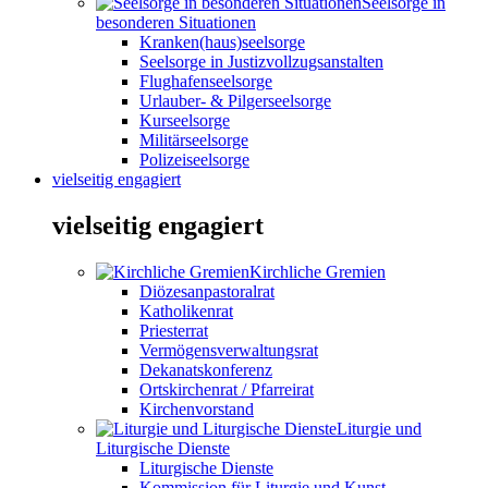
Seelsorge in
besonderen Situationen
Kranken(haus)seelsorge
Seelsorge in Justizvollzugsanstalten
Flughafenseelsorge
Urlauber- & Pilgerseelsorge
Kurseelsorge
Militärseelsorge
Polizeiseelsorge
vielseitig engagiert
vielseitig engagiert
Kirchliche Gremien
Diözesanpastoralrat
Katholikenrat
Priesterrat
Vermögensverwaltungsrat
Dekanatskonferenz
Ortskirchenrat / Pfarreirat
Kirchenvorstand
Liturgie und
Liturgische Dienste
Liturgische Dienste
Kommission für Liturgie und Kunst