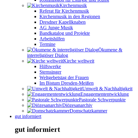
Kirchenmusik
Referat für Kirchenmusik
Kirchenmusik in den Regionen
Dresdner Kapellknaben
AG Junge Musik
Bandkatalog und Projekte
Arbeitshilfen
Termine
Ökumene &
interreligiöser Dialog
Kirche weltweit
Hilfswerke
Sternsinger
Weltgebetstag der Frauen
Im Bistum Dresden-Meißen
Umwelt & Nachhaltigkeit
Engagemententwicklung
Pastorale Schwerpunkte
Diözesanarchiv
Domschatzkammer
gut informiert
gut informiert