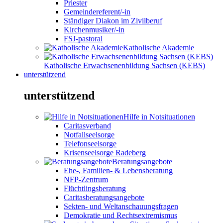
Priester
Gemeindereferent/-in
Ständiger Diakon im Zivilberuf
Kirchenmusiker/-in
FSJ-pastoral
Katholische Akademie
Katholische Erwachsenenbildung Sachsen (KEBS)
unterstützend
unterstützend
Hilfe in Notsituationen
Caritasverband
Notfallseelsorge
Telefonseelsorge
Krisenseelsorge Radeberg
Beratungsangebote
Ehe-, Familien- & Lebensberatung
NFP-Zentrum
Flüchtlingsberatung
Caritasberatungsangebote
Sekten- und Weltanschauungsfragen
Demokratie und Rechtsextremismus