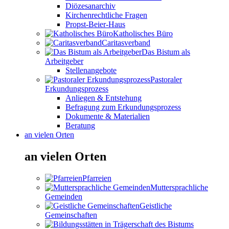
Diözesanarchiv
Kirchenrechtliche Fragen
Propst-Beier-Haus
Katholisches Büro
Caritasverband
Das Bistum als
Arbeitgeber
Stellenangebote
Pastoraler
Erkundungsprozess
Anliegen & Entstehung
Befragung zum Erkundungsprozess
Dokumente & Materialien
Beratung
an vielen Orten
an vielen Orten
Pfarreien
Muttersprachliche
Gemeinden
Geistliche
Gemeinschaften