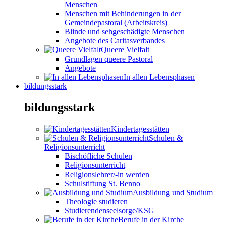
Menschen
Menschen mit Behinderungen in der
Gemeindepastoral (Arbeitskreis)
Blinde und sehgeschädigte Menschen
Angebote des Caritasverbandes
Queere Vielfalt
Grundlagen queere Pastoral
Angebote
In allen Lebensphasen
bildungsstark
bildungsstark
Kindertagesstätten
Schulen &
Religionsunterricht
Bischöfliche Schulen
Religionsunterricht
Religionslehrer/-in werden
Schulstiftung St. Benno
Ausbildung und Studium
Theologie studieren
Studierendenseelsorge/KSG
Berufe in der Kirche