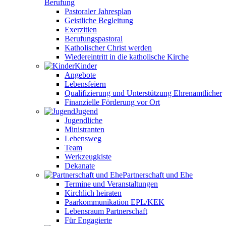
Berufung
Pastoraler Jahresplan
Geistliche Begleitung
Exerzitien
Berufungspastoral
Katholischer Christ werden
Wiedereintritt in die katholische Kirche
Kinder
Angebote
Lebensfeiern
Qualifizierung und Unterstützung Ehrenamtlicher
Finanzielle Förderung vor Ort
Jugend
Jugendliche
Ministranten
Lebensweg
Team
Werkzeugkiste
Dekanate
Partnerschaft und Ehe
Termine und Veranstaltungen
Kirchlich heiraten
Paarkommunikation EPL/KEK
Lebensraum Partnerschaft
Für Engagierte