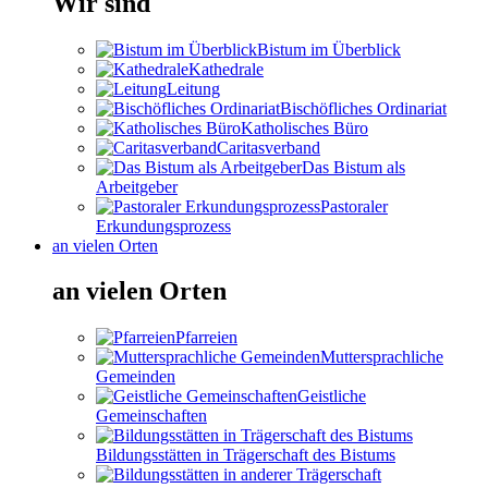
Wir sind
Bistum im Überblick
Kathedrale
Leitung
Bischöfliches Ordinariat
Katholisches Büro
Caritasverband
Das Bistum als
Arbeitgeber
Pastoraler
Erkundungsprozess
an vielen Orten
an vielen Orten
Pfarreien
Muttersprachliche
Gemeinden
Geistliche
Gemeinschaften
Bildungsstätten in Trägerschaft des Bistums