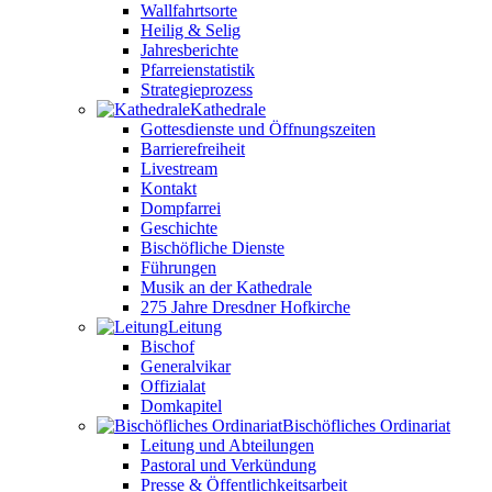
Wallfahrtsorte
Heilig & Selig
Jahresberichte
Pfarreienstatistik
Strategieprozess
Kathedrale
Gottesdienste und Öffnungszeiten
Barrierefreiheit
Livestream
Kontakt
Dompfarrei
Geschichte
Bischöfliche Dienste
Führungen
Musik an der Kathedrale
275 Jahre Dresdner Hofkirche
Leitung
Bischof
Generalvikar
Offizialat
Domkapitel
Bischöfliches Ordinariat
Leitung und Abteilungen
Pastoral und Verkündung
Presse & Öffentlichkeitsarbeit