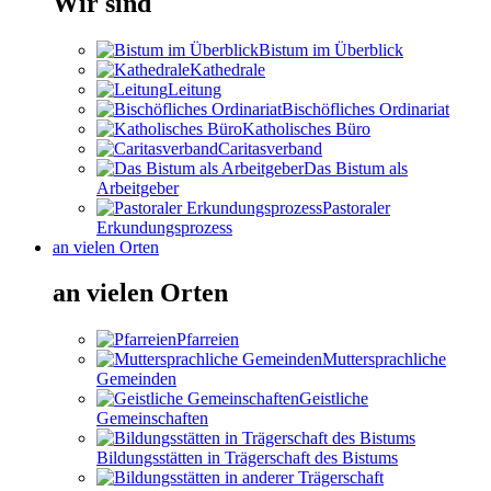
Wir sind
Bistum im Überblick
Kathedrale
Leitung
Bischöfliches Ordinariat
Katholisches Büro
Caritasverband
Das Bistum als
Arbeitgeber
Pastoraler
Erkundungsprozess
an vielen Orten
an vielen Orten
Pfarreien
Muttersprachliche
Gemeinden
Geistliche
Gemeinschaften
Bildungsstätten in Trägerschaft des Bistums