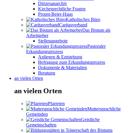
Diözesanarchiv
Kirchenrechtliche Fragen
Propst-Beier-Haus
Katholisches Büro
Caritasverband
Das Bistum als
Arbeitgeber
Stellenangebote
Pastoraler
Erkundungsprozess
Anliegen & Entstehung
Befragung zum Erkundungsprozess
Dokumente & Materialien
Beratung
an vielen Orten
an vielen Orten
Pfarreien
Muttersprachliche
Gemeinden
Geistliche
Gemeinschaften