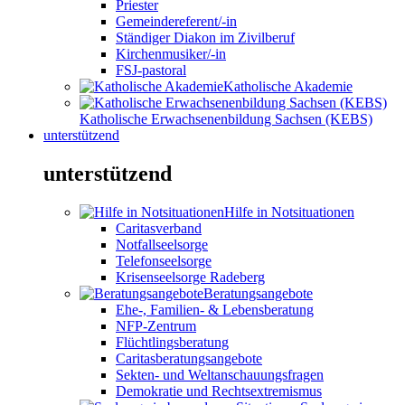
Priester
Gemeindereferent/-in
Ständiger Diakon im Zivilberuf
Kirchenmusiker/-in
FSJ-pastoral
Katholische Akademie
Katholische Erwachsenenbildung Sachsen (KEBS)
unterstützend
unterstützend
Hilfe in Notsituationen
Caritasverband
Notfallseelsorge
Telefonseelsorge
Krisenseelsorge Radeberg
Beratungsangebote
Ehe-, Familien- & Lebensberatung
NFP-Zentrum
Flüchtlingsberatung
Caritasberatungsangebote
Sekten- und Weltanschauungsfragen
Demokratie und Rechtsextremismus