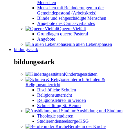
Menschen
Menschen mit Behinderungen in der
Gemeindepastoral (Arbeitskreis)
Blinde und sehgeschädigte Menschen
Angebote des Caritasverbandes
Queere Vielfalt
Grundlagen queere Pastoral
Angebote
In allen Lebensphasen
bildungsstark
bildungsstark
Kindertagesstätten
Schulen &
Religionsunterricht
Bischöfliche Schulen
Religionsunterricht
Religionslehrer/-in werden
Schulstiftung St. Benno
Ausbildung und Studium
Theologie studieren
Studierendenseelsorge/KSG
Berufe in der Kirche