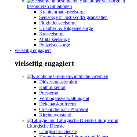
Seelsorge in
besonderen Situationen
Kranken(haus)seelsorge
Seelsorge in Justizvollzugsanstalten
Flughafenseelsorge
Urlauber- & Pilgerseelsorge
Kurseelsorge
Militärseelsorge
Polizeiseelsorge
vielseitig engagiert
vielseitig engagiert
Kirchliche Gremien
Diözesanpastoralrat
Katholikenrat
Priesterrat
Vermögensverwaltungsrat
Dekanatskonferenz
Ortskirchenrat / Pfarreirat
Kirchenvorstand
Liturgie und
Liturgische Dienste
Liturgische Dienste
Kommission für Liturgie und Kunst