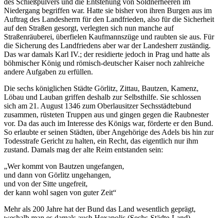
des Schießpulvers und die Entstehung von Söldnerheeren im
Niedergang begriffen war. Hatte sie bisher von ihren Burgen aus im
Auftrag des Landesherrn für den Landfrieden, also für die Sicherheit
auf den Straßen gesorgt, verlegten sich nun manche auf
Straßenräuberei, überfielen Kaufmannszüge und raubten sie aus. Für
die Sicherung des Landfriedens aber war der Landesherr zuständig.
Das war damals Karl IV.; der residierte jedoch in Prag und hatte als
böhmischer König und römisch-deutscher Kaiser noch zahlreiche
andere Aufgaben zu erfüllen.
Die sechs königlichen Städte Görlitz, Zittau, Bautzen, Kamenz,
Löbau und Lauban griffen deshalb zur Selbsthilfe. Sie schlossen
sich am 21. August 1346 zum Oberlausitzer Sechsstädtebund
zusammen, rüsteten Truppen aus und gingen gegen die Raubnester
vor. Da das auch im Interesse des Königs war, förderte er den Bund.
So erlaubte er seinen Städten, über Angehörige des Adels bis hin zur
Todesstrafe Gericht zu halten, ein Recht, das eigentlich nur ihm
zustand. Damals mag der alte Reim entstanden sein:
„Wer kommt von Bautzen ungefangen,
und dann von Görlitz ungehangen,
und von der Sitte ungefreit,
der kann wohl sagen von guter Zeit“
Mehr als 200 Jahre hat der Bund das Land wesentlich geprägt,
weshalb man es damals auch Hexapolis (Sechs-Städte-Land)