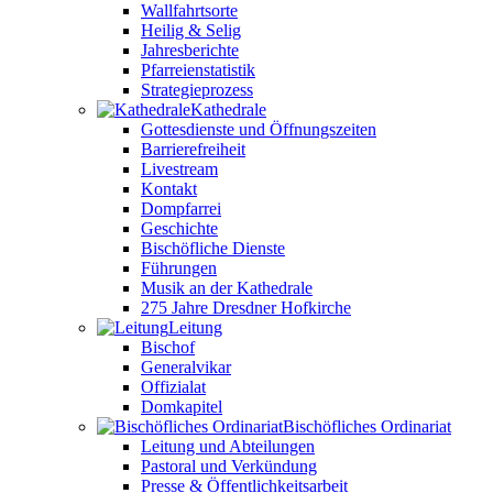
Wallfahrtsorte
Heilig & Selig
Jahresberichte
Pfarreienstatistik
Strategieprozess
Kathedrale
Gottesdienste und Öffnungszeiten
Barrierefreiheit
Livestream
Kontakt
Dompfarrei
Geschichte
Bischöfliche Dienste
Führungen
Musik an der Kathedrale
275 Jahre Dresdner Hofkirche
Leitung
Bischof
Generalvikar
Offizialat
Domkapitel
Bischöfliches Ordinariat
Leitung und Abteilungen
Pastoral und Verkündung
Presse & Öffentlichkeitsarbeit