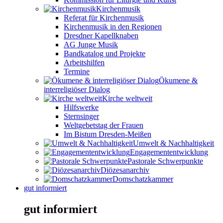
Kirchenmusik
Referat für Kirchenmusik
Kirchenmusik in den Regionen
Dresdner Kapellknaben
AG Junge Musik
Bandkatalog und Projekte
Arbeitshilfen
Termine
Ökumene &
interreligiöser Dialog
Kirche weltweit
Hilfswerke
Sternsinger
Weltgebetstag der Frauen
Im Bistum Dresden-Meißen
Umwelt & Nachhaltigkeit
Engagemententwicklung
Pastorale Schwerpunkte
Diözesanarchiv
Domschatzkammer
gut informiert
gut informiert