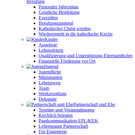
Berufung
Pastoraler Jahresplan
Geistliche Begleitung
Exerzitien
Berufungspastoral
Katholischer Christ werden
Wiedereintritt in die katholische Kirche
Kinder
Angebote
Lebensfeiern
Qualifizierung und Unterstützung Ehrenamtlicher
Finanzielle Förderung vor Ort
Jugend
Jugendliche
Ministranten
Lebensweg
Team
Werkzeugkiste
Dekanate
Partnerschaft und Ehe
Termine und Veranstaltungen
Kirchlich heiraten
Paarkommunikation EPL/KEK
Lebensraum Partnerschaft
Für Engagierte