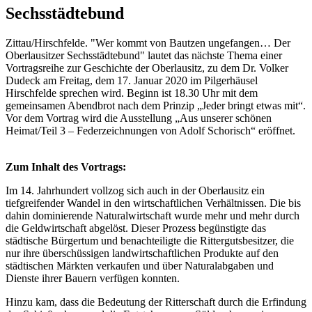
Sechsstädtebund
Zittau/Hirschfelde. "Wer kommt von Bautzen ungefangen… Der
Oberlausitzer Sechsstädtebund" lautet das nächste Thema einer
Vortragsreihe zur Geschichte der Oberlausitz, zu dem Dr. Volker
Dudeck am Freitag, dem 17. Januar 2020 im Pilgerhäusel
Hirschfelde sprechen wird. Beginn ist 18.30 Uhr mit dem
gemeinsamen Abendbrot nach dem Prinzip „Jeder bringt etwas mit“.
Vor dem Vortrag wird die Ausstellung „Aus unserer schönen
Heimat/Teil 3 – Federzeichnungen von Adolf Schorisch“ eröffnet.
Zum Inhalt des Vortrags:
Im 14. Jahrhundert vollzog sich auch in der Oberlausitz ein
tiefgreifender Wandel in den wirtschaftlichen Verhältnissen. Die bis
dahin dominierende Naturalwirtschaft wurde mehr und mehr durch
die Geldwirtschaft abgelöst. Dieser Prozess begünstigte das
städtische Bürgertum und benachteiligte die Rittergutsbesitzer, die
nur ihre überschüssigen landwirtschaftlichen Produkte auf den
städtischen Märkten verkaufen und über Naturalabgaben und
Dienste ihrer Bauern verfügen konnten.
Hinzu kam, dass die Bedeutung der Ritterschaft durch die Erfindung