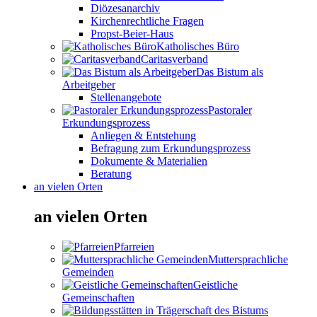
Diözesanarchiv
Kirchenrechtliche Fragen
Propst-Beier-Haus
Katholisches Büro
Caritasverband
Das Bistum als
Arbeitgeber
Stellenangebote
Pastoraler
Erkundungsprozess
Anliegen & Entstehung
Befragung zum Erkundungsprozess
Dokumente & Materialien
Beratung
an vielen Orten
an vielen Orten
Pfarreien
Muttersprachliche
Gemeinden
Geistliche
Gemeinschaften