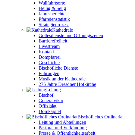
Wallfahrtsorte
Heilig & Selig
Jahresberichte
Pfarreienstatistik
Strategieprozess
Kathedrale
Gottesdienste und Öffnungszeiten
Barrierefreiheit
Livestream
Kontakt
Dompfarrei
Geschichte
Bischöfliche Dienste
Führungen
Musik an der Kathedrale
275 Jahre Dresdner Hofkirche
Leitung
Bischof
Generalvikar
Offizialat
Domkapitel
Bischöfliches Ordinariat
Leitung und Abteilungen
Pastoral und Verkündung
Presse & Öffentlichkeitsarbeit