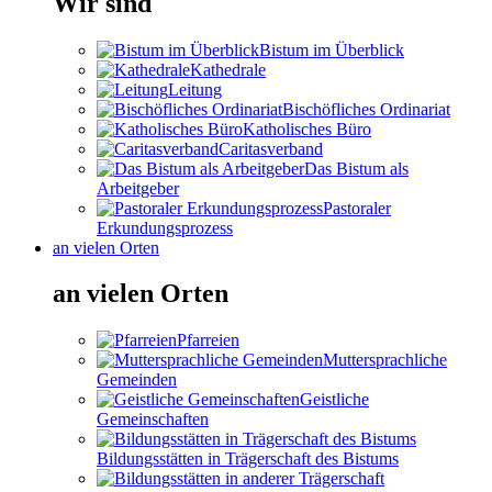
Wir sind
Bistum im Überblick
Kathedrale
Leitung
Bischöfliches Ordinariat
Katholisches Büro
Caritasverband
Das Bistum als
Arbeitgeber
Pastoraler
Erkundungsprozess
an vielen Orten
an vielen Orten
Pfarreien
Muttersprachliche
Gemeinden
Geistliche
Gemeinschaften
Bildungsstätten in Trägerschaft des Bistums