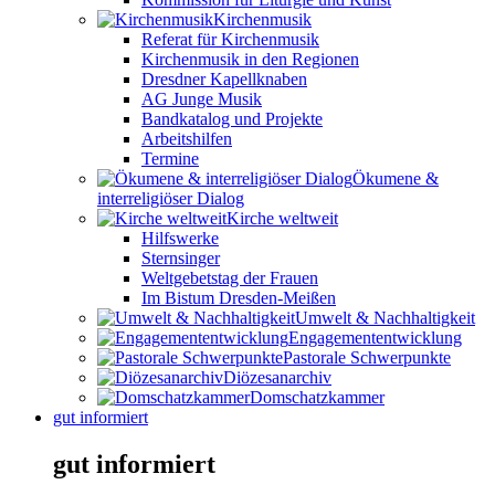
Kirchenmusik
Referat für Kirchenmusik
Kirchenmusik in den Regionen
Dresdner Kapellknaben
AG Junge Musik
Bandkatalog und Projekte
Arbeitshilfen
Termine
Ökumene &
interreligiöser Dialog
Kirche weltweit
Hilfswerke
Sternsinger
Weltgebetstag der Frauen
Im Bistum Dresden-Meißen
Umwelt & Nachhaltigkeit
Engagemententwicklung
Pastorale Schwerpunkte
Diözesanarchiv
Domschatzkammer
gut informiert
gut informiert