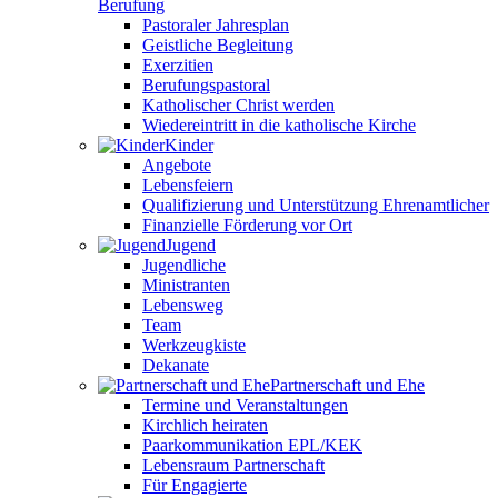
Berufung
Pastoraler Jahresplan
Geistliche Begleitung
Exerzitien
Berufungspastoral
Katholischer Christ werden
Wiedereintritt in die katholische Kirche
Kinder
Angebote
Lebensfeiern
Qualifizierung und Unterstützung Ehrenamtlicher
Finanzielle Förderung vor Ort
Jugend
Jugendliche
Ministranten
Lebensweg
Team
Werkzeugkiste
Dekanate
Partnerschaft und Ehe
Termine und Veranstaltungen
Kirchlich heiraten
Paarkommunikation EPL/KEK
Lebensraum Partnerschaft
Für Engagierte