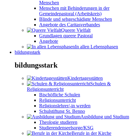
Menschen
Menschen mit Behinderungen in der
Gemeindepastoral (Arbeitskreis)
Blinde und sehgeschädigte Menschen
Angebote des Caritasverbandes
Queere Vielfalt
Grundlagen queere Pastoral
Angebote
In allen Lebensphasen
bildungsstark
bildungsstark
Kindertagesstätten
Schulen &
Religionsunterricht
Bischöfliche Schulen
Religionsunterricht
Religionslehrer/-in werden
Schulstiftung St. Benno
Ausbildung und Studium
Theologie studieren
Studierendenseelsorge/KSG
Berufe in der Kirche