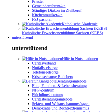
Priester
Gemeindereferent/-in
Ständiger Diakon im Zivilberuf
Kirchenmusiker/-in
FSJ-pastoral
Katholische Akademie
Katholische Erwachsenenbildung Sachsen (KEBS)
unterstützend
unterstützend
Hilfe in Notsituationen
Caritasverband
Notfallseelsorge
Telefonseelsorge
Krisenseelsorge Radeberg
Beratungsangebote
Ehe-, Familien- & Lebensberatung
NFP-Zentrum
Flüchtlingsberatung
Caritasberatungsangebote
Sekten- und Weltanschauungsfragen
Demokratie und Rechtsextremismus