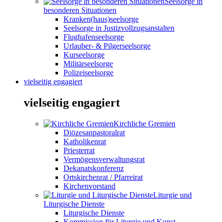
Seelsorge in
besonderen Situationen
Kranken(haus)seelsorge
Seelsorge in Justizvollzugsanstalten
Flughafenseelsorge
Urlauber- & Pilgerseelsorge
Kurseelsorge
Militärseelsorge
Polizeiseelsorge
vielseitig engagiert
vielseitig engagiert
Kirchliche Gremien
Diözesanpastoralrat
Katholikenrat
Priesterrat
Vermögensverwaltungsrat
Dekanatskonferenz
Ortskirchenrat / Pfarreirat
Kirchenvorstand
Liturgie und
Liturgische Dienste
Liturgische Dienste
Kommission für Liturgie und Kunst