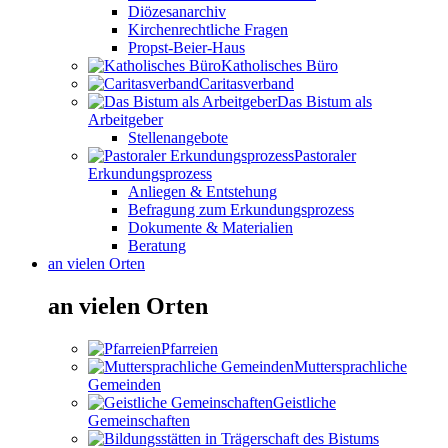
Diözesanarchiv
Kirchenrechtliche Fragen
Propst-Beier-Haus
Katholisches Büro
Caritasverband
Das Bistum als
Arbeitgeber
Stellenangebote
Pastoraler
Erkundungsprozess
Anliegen & Entstehung
Befragung zum Erkundungsprozess
Dokumente & Materialien
Beratung
an vielen Orten
an vielen Orten
Pfarreien
Muttersprachliche
Gemeinden
Geistliche
Gemeinschaften