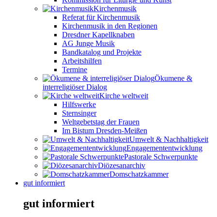
Kirchenmusik
Referat für Kirchenmusik
Kirchenmusik in den Regionen
Dresdner Kapellknaben
AG Junge Musik
Bandkatalog und Projekte
Arbeitshilfen
Termine
Ökumene &
interreligiöser Dialog
Kirche weltweit
Hilfswerke
Sternsinger
Weltgebetstag der Frauen
Im Bistum Dresden-Meißen
Umwelt & Nachhaltigkeit
Engagemententwicklung
Pastorale Schwerpunkte
Diözesanarchiv
Domschatzkammer
gut informiert
gut informiert