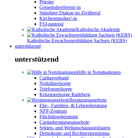
Priester
Gemeindereferent/-in
Ständiger Diakon im Zivilberuf
Kirchenmusiker/-in
FSJ-pastoral
Katholische Akademie
Katholische Erwachsenenbildung Sachsen (KEBS)
unterstützend
unterstützend
Hilfe in Notsituationen
Caritasverband
Notfallseelsorge
Telefonseelsorge
Krisenseelsorge Radeberg
Beratungsangebote
Ehe-, Familien- & Lebensberatung
NFP-Zentrum
Flüchtlingsberatung
Caritasberatungsangebote
Sekten- und Weltanschauungsfragen
Demokratie und Rechtsextremismus