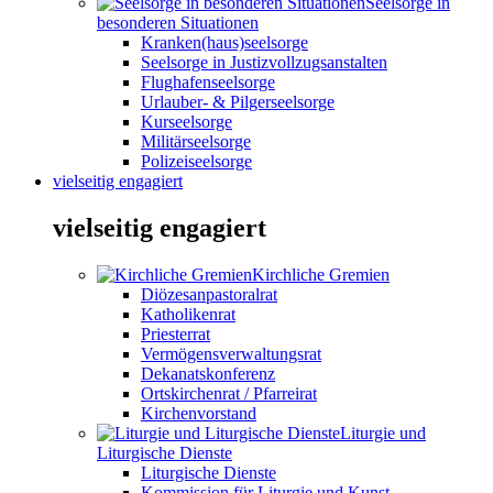
Seelsorge in
besonderen Situationen
Kranken(haus)seelsorge
Seelsorge in Justizvollzugsanstalten
Flughafenseelsorge
Urlauber- & Pilgerseelsorge
Kurseelsorge
Militärseelsorge
Polizeiseelsorge
vielseitig engagiert
vielseitig engagiert
Kirchliche Gremien
Diözesanpastoralrat
Katholikenrat
Priesterrat
Vermögensverwaltungsrat
Dekanatskonferenz
Ortskirchenrat / Pfarreirat
Kirchenvorstand
Liturgie und
Liturgische Dienste
Liturgische Dienste
Kommission für Liturgie und Kunst