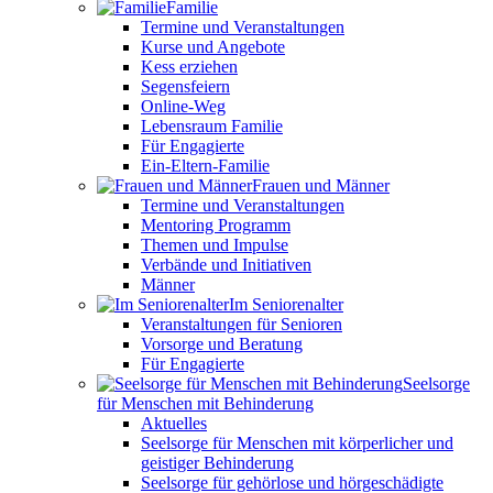
Familie
Termine und Veranstaltungen
Kurse und Angebote
Kess erziehen
Segensfeiern
Online-Weg
Lebensraum Familie
Für Engagierte
Ein-Eltern-Familie
Frauen und Männer
Termine und Veranstaltungen
Mentoring Programm
Themen und Impulse
Verbände und Initiativen
Männer
Im Seniorenalter
Veranstaltungen für Senioren
Vorsorge und Beratung
Für Engagierte
Seelsorge
für Menschen mit Behinderung
Aktuelles
Seelsorge für Menschen mit körperlicher und
geistiger Behinderung
Seelsorge für gehörlose und hörgeschädigte