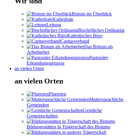
Wir sind
Bistum im Überblick
Kathedrale
Leitung
Bischöfliches Ordinariat
Katholisches Büro
Caritasverband
Das Bistum als
Arbeitgeber
Pastoraler
Erkundungsprozess
an vielen Orten
an vielen Orten
Pfarreien
Muttersprachliche
Gemeinden
Geistliche
Gemeinschaften
Bildungsstätten in Trägerschaft des Bistums