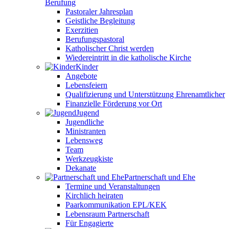
Berufung
Pastoraler Jahresplan
Geistliche Begleitung
Exerzitien
Berufungspastoral
Katholischer Christ werden
Wiedereintritt in die katholische Kirche
Kinder
Angebote
Lebensfeiern
Qualifizierung und Unterstützung Ehrenamtlicher
Finanzielle Förderung vor Ort
Jugend
Jugendliche
Ministranten
Lebensweg
Team
Werkzeugkiste
Dekanate
Partnerschaft und Ehe
Termine und Veranstaltungen
Kirchlich heiraten
Paarkommunikation EPL/KEK
Lebensraum Partnerschaft
Für Engagierte