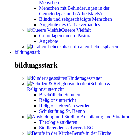
Menschen
Menschen mit Behinderungen in der
Gemeindepastoral (Arbeitskreis)
Blinde und sehgeschädigte Menschen
Angebote des Caritasverbandes
Queere Vielfalt
Grundlagen queere Pastoral
Angebote
In allen Lebensphasen
bildungsstark
bildungsstark
Kindertagesstätten
Schulen &
Religionsunterricht
Bischöfliche Schulen
Religionsunterricht
Religionslehrer/-in werden
Schulstiftung St. Benno
Ausbildung und Studium
Theologie studieren
Studierendenseelsorge/KSG
Berufe in der Kirche