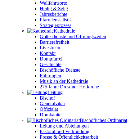
Wallfahrtsorte
Heilig & Selig
Jahresberichte
Pfarreienstatistik
Strategieprozess
Kathedrale
Gottesdienste und Öffnungszeiten
Barrierefreiheit
Livestream
Kontakt
Dompfarrei
Geschichte
Bischöfliche Dienste
Führungen
Musik an der Kathedrale
275 Jahre Dresdner Hofkirche
Leitung
Bischof
Generalvikar
Offizialat
Domkapitel
Bischöfliches Ordinariat
Leitung und Abteilungen
Pastoral und Verkündung
Presse & Öffentlichkeitsarbeit