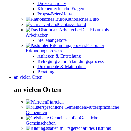
Diözesanarchiv
Kirchenrechtliche Fragen
Propst-Beier-Haus
Katholisches Büro
Caritasverband
Das Bistum als
Arbeitgeber
Stellenangebote
Pastoraler
Erkundungsprozess
Anliegen & Entstehung
Befragung zum Erkundungsprozess
Dokumente & Materialien
Beratung
an vielen Orten
an vielen Orten
Pfarreien
Muttersprachliche
Gemeinden
Geistliche
Gemeinschaften