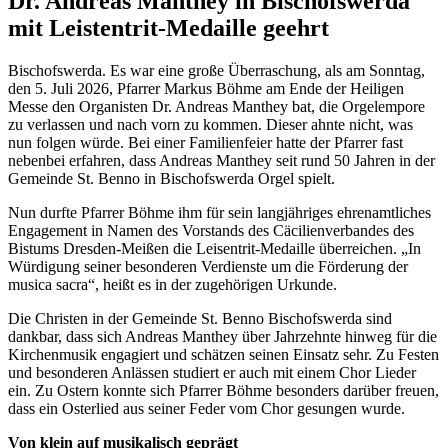
Dr. Andreas Manthey in Bischofswerda
mit Leistentrit-Medaille geehrt
Bischofswerda. Es war eine große Überraschung, als am Sonntag,
den 5. Juli 2026, Pfarrer Markus Böhme am Ende der Heiligen
Messe den Organisten Dr. Andreas Manthey bat, die Orgelempore
zu verlassen und nach vorn zu kommen. Dieser ahnte nicht, was
nun folgen würde. Bei einer Familienfeier hatte der Pfarrer fast
nebenbei erfahren, dass Andreas Manthey seit rund 50 Jahren in der
Gemeinde St. Benno in Bischofswerda Orgel spielt.
Nun durfte Pfarrer Böhme ihm für sein langjähriges ehrenamtliches
Engagement in Namen des Vorstands des Cäcilienverbandes des
Bistums Dresden-Meißen die Leisentrit-Medaille überreichen. „In
Würdigung seiner besonderen Verdienste um die Förderung der
musica sacra“, heißt es in der zugehörigen Urkunde.
Die Christen in der Gemeinde St. Benno Bischofswerda sind
dankbar, dass sich Andreas Manthey über Jahrzehnte hinweg für die
Kirchenmusik engagiert und schätzen seinen Einsatz sehr. Zu Festen
und besonderen Anlässen studiert er auch mit einem Chor Lieder
ein. Zu Ostern konnte sich Pfarrer Böhme besonders darüber freuen,
dass ein Osterlied aus seiner Feder vom Chor gesungen wurde.
Von klein auf musikalisch geprägt