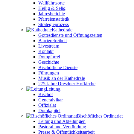
Wallfahrtsorte
Heilig & Selig
Jahresberichte
Pfarreienstatistik
Strategieprozess
Kathedrale
Gottesdienste und Öffnungszeiten
Barrierefreiheit
Livestream
Kontakt
Dompfarrei
Geschichte
Bischöfliche Dienste
Führungen
Musik an der Kathedrale
275 Jahre Dresdner Hofkirche
Leitung
Bischof
Generalvikar
Offizialat
Domkapitel
Bischöfliches Ordinariat
Leitung und Abteilungen
Pastoral und Verkündung
Presse & Öffentlichkeitsarbeit