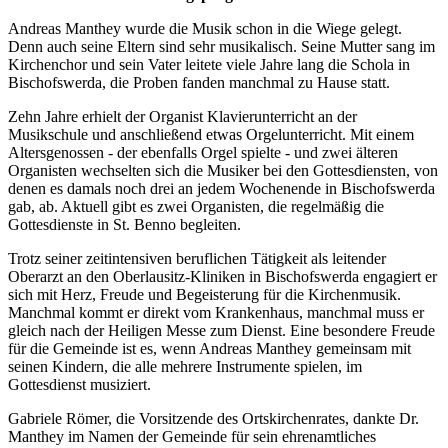
Andreas Manthey wurde die Musik schon in die Wiege gelegt.
Denn auch seine Eltern sind sehr musikalisch. Seine Mutter sang im
Kirchenchor und sein Vater leitete viele Jahre lang die Schola in
Bischofswerda, die Proben fanden manchmal zu Hause statt.
Zehn Jahre erhielt der Organist Klavierunterricht an der
Musikschule und anschließend etwas Orgelunterricht. Mit einem
Altersgenossen - der ebenfalls Orgel spielte - und zwei älteren
Organisten wechselten sich die Musiker bei den Gottesdiensten, von
denen es damals noch drei an jedem Wochenende in Bischofswerda
gab, ab. Aktuell gibt es zwei Organisten, die regelmäßig die
Gottesdienste in St. Benno begleiten.
Trotz seiner zeitintensiven beruflichen Tätigkeit als leitender
Oberarzt an den Oberlausitz-Kliniken in Bischofswerda engagiert er
sich mit Herz, Freude und Begeisterung für die Kirchenmusik.
Manchmal kommt er direkt vom Krankenhaus, manchmal muss er
gleich nach der Heiligen Messe zum Dienst. Eine besondere Freude
für die Gemeinde ist es, wenn Andreas Manthey gemeinsam mit
seinen Kindern, die alle mehrere Instrumente spielen, im
Gottesdienst musiziert.
Gabriele Römer, die Vorsitzende des Ortskirchenrates, dankte Dr.
Manthey im Namen der Gemeinde für sein ehrenamtliches