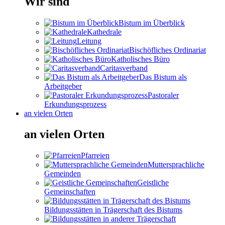
Wir sind
Bistum im Überblick
Kathedrale
Leitung
Bischöfliches Ordinariat
Katholisches Büro
Caritasverband
Das Bistum als
Arbeitgeber
Pastoraler
Erkundungsprozess
an vielen Orten
an vielen Orten
Pfarreien
Muttersprachliche
Gemeinden
Geistliche
Gemeinschaften
Bildungsstätten in Trägerschaft des Bistums