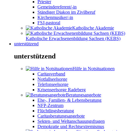
Priester
Gemeindereferent/-in
Ständiger Diakon im Zivilberuf
Kirchenmusiker/-in
FSJ-pastoral
Katholische Akademie
Katholische Erwachsenenbildung Sachsen (KEBS)
unterstützend
unterstützend
Hilfe in Notsituationen
Caritasverband
Notfallseelsorge
Telefonseelsorge
Krisenseelsorge Radeberg
Beratungsangebote
Ehe-, Familien- & Lebensberatung
NFP-Zentrum
Flüchtlingsberatung
Caritasberatungsangebote
Sekten- und Weltanschauungsfragen
Demokratie und Rechtsextremismus