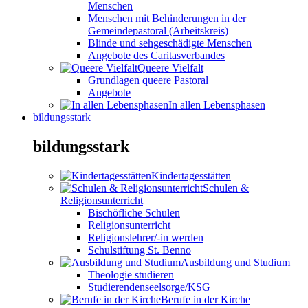
Menschen
Menschen mit Behinderungen in der
Gemeindepastoral (Arbeitskreis)
Blinde und sehgeschädigte Menschen
Angebote des Caritasverbandes
Queere Vielfalt
Grundlagen queere Pastoral
Angebote
In allen Lebensphasen
bildungsstark
bildungsstark
Kindertagesstätten
Schulen &
Religionsunterricht
Bischöfliche Schulen
Religionsunterricht
Religionslehrer/-in werden
Schulstiftung St. Benno
Ausbildung und Studium
Theologie studieren
Studierendenseelsorge/KSG
Berufe in der Kirche