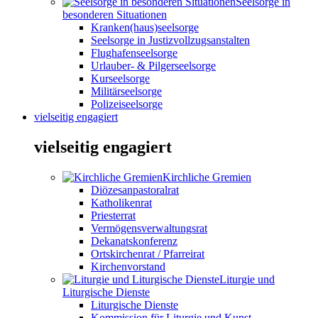
Seelsorge in
besonderen Situationen
Kranken(haus)seelsorge
Seelsorge in Justizvollzugsanstalten
Flughafenseelsorge
Urlauber- & Pilgerseelsorge
Kurseelsorge
Militärseelsorge
Polizeiseelsorge
vielseitig engagiert
vielseitig engagiert
Kirchliche Gremien
Diözesanpastoralrat
Katholikenrat
Priesterrat
Vermögensverwaltungsrat
Dekanatskonferenz
Ortskirchenrat / Pfarreirat
Kirchenvorstand
Liturgie und
Liturgische Dienste
Liturgische Dienste
Kommission für Liturgie und Kunst