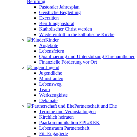
Berufung
Pastoraler Jahresplan
Geistliche Begleitung
Exerzitien
Berufungspastoral
Katholischer Christ werden
Wiedereintritt in die katholische Kirche
Kinder
Angebote
Lebensfeiern
Qualifizierung und Unterstützung Ehrenamtlicher
Finanzielle Förderung vor Ort
Jugend
Jugendliche
Ministranten
Lebensweg
Team
Werkzeugkiste
Dekanate
Partnerschaft und Ehe
Termine und Veranstaltungen
Kirchlich heiraten
Paarkommunikation EPL/KEK
Lebensraum Partnerschaft
Für Engagierte