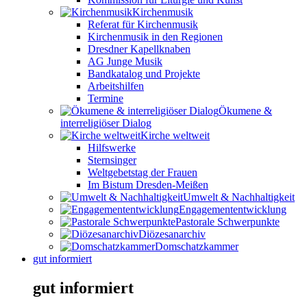
Kirchenmusik
Referat für Kirchenmusik
Kirchenmusik in den Regionen
Dresdner Kapellknaben
AG Junge Musik
Bandkatalog und Projekte
Arbeitshilfen
Termine
Ökumene &
interreligiöser Dialog
Kirche weltweit
Hilfswerke
Sternsinger
Weltgebetstag der Frauen
Im Bistum Dresden-Meißen
Umwelt & Nachhaltigkeit
Engagemententwicklung
Pastorale Schwerpunkte
Diözesanarchiv
Domschatzkammer
gut informiert
gut informiert