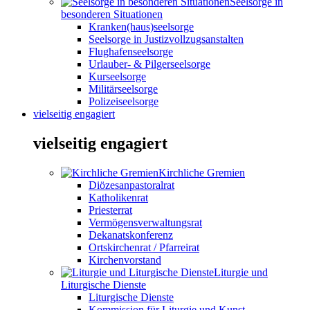
Seelsorge in
besonderen Situationen
Kranken(haus)seelsorge
Seelsorge in Justizvollzugsanstalten
Flughafenseelsorge
Urlauber- & Pilgerseelsorge
Kurseelsorge
Militärseelsorge
Polizeiseelsorge
vielseitig engagiert
vielseitig engagiert
Kirchliche Gremien
Diözesanpastoralrat
Katholikenrat
Priesterrat
Vermögensverwaltungsrat
Dekanatskonferenz
Ortskirchenrat / Pfarreirat
Kirchenvorstand
Liturgie und
Liturgische Dienste
Liturgische Dienste
Kommission für Liturgie und Kunst