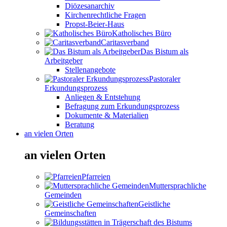
Diözesanarchiv
Kirchenrechtliche Fragen
Propst-Beier-Haus
Katholisches Büro
Caritasverband
Das Bistum als
Arbeitgeber
Stellenangebote
Pastoraler
Erkundungsprozess
Anliegen & Entstehung
Befragung zum Erkundungsprozess
Dokumente & Materialien
Beratung
an vielen Orten
an vielen Orten
Pfarreien
Muttersprachliche
Gemeinden
Geistliche
Gemeinschaften