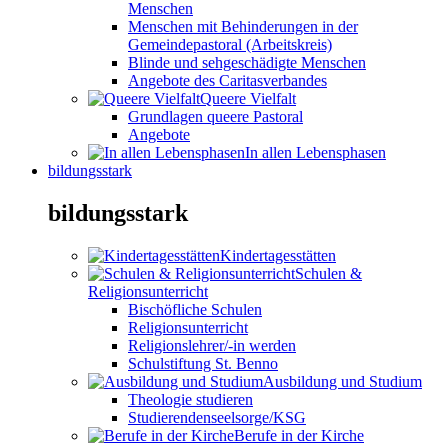
Menschen
Menschen mit Behinderungen in der
Gemeindepastoral (Arbeitskreis)
Blinde und sehgeschädigte Menschen
Angebote des Caritasverbandes
Queere Vielfalt
Grundlagen queere Pastoral
Angebote
In allen Lebensphasen
bildungsstark
bildungsstark
Kindertagesstätten
Schulen &
Religionsunterricht
Bischöfliche Schulen
Religionsunterricht
Religionslehrer/-in werden
Schulstiftung St. Benno
Ausbildung und Studium
Theologie studieren
Studierendenseelsorge/KSG
Berufe in der Kirche