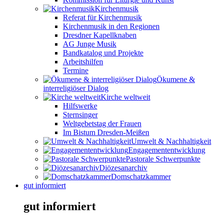
Kirchenmusik
Referat für Kirchenmusik
Kirchenmusik in den Regionen
Dresdner Kapellknaben
AG Junge Musik
Bandkatalog und Projekte
Arbeitshilfen
Termine
Ökumene &
interreligiöser Dialog
Kirche weltweit
Hilfswerke
Sternsinger
Weltgebetstag der Frauen
Im Bistum Dresden-Meißen
Umwelt & Nachhaltigkeit
Engagemententwicklung
Pastorale Schwerpunkte
Diözesanarchiv
Domschatzkammer
gut informiert
gut informiert