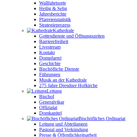
Wallfahrtsorte
Heilig & Selig
Jahresberichte
Pfarreienstatistik
Strategieprozess
Kathedrale
Gottesdienste und Öffnungszeiten
Barrierefreiheit
Livestream
Kontakt
Dompfarrei
Geschichte
Bischöfliche Dienste
Führungen
Musik an der Kathedrale
275 Jahre Dresdner Hofkirche
Leitung
Bischof
Generalvikar
Offizialat
Domkapitel
Bischöfliches Ordinariat
Leitung und Abteilungen
Pastoral und Verkündung
Presse & Öffentlichkeitsarbeit