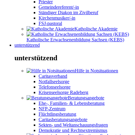
Priester
Gemeindereferent/-in
Ständiger Diakon im Zivilberuf
Kirchenmusiker/-in
FSJ-pastoral
Katholische Akademie
Katholische Erwachsenenbildung Sachsen (KEBS)
unterstützend
unterstützend
Hilfe in Notsituationen
Caritasverband
Notfallseelsorge
Telefonseelsorge
Krisenseelsorge Radeberg
Beratungsangebote
Ehe-, Familien- & Lebensberatung
NFP-Zentrum
Flüchtlingsberatung
Caritasberatungsangebote
Sekten- und Weltanschauungsfragen
Demokratie und Rechtsextremismus