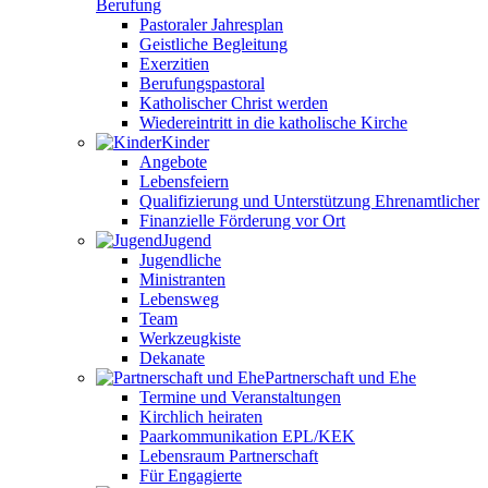
Berufung
Pastoraler Jahresplan
Geistliche Begleitung
Exerzitien
Berufungspastoral
Katholischer Christ werden
Wiedereintritt in die katholische Kirche
Kinder
Angebote
Lebensfeiern
Qualifizierung und Unterstützung Ehrenamtlicher
Finanzielle Förderung vor Ort
Jugend
Jugendliche
Ministranten
Lebensweg
Team
Werkzeugkiste
Dekanate
Partnerschaft und Ehe
Termine und Veranstaltungen
Kirchlich heiraten
Paarkommunikation EPL/KEK
Lebensraum Partnerschaft
Für Engagierte