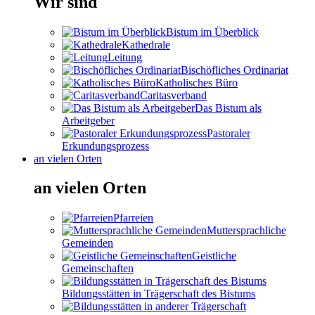
Wir sind
Bistum im Überblick
Kathedrale
Leitung
Bischöfliches Ordinariat
Katholisches Büro
Caritasverband
Das Bistum als
Arbeitgeber
Pastoraler
Erkundungsprozess
an vielen Orten
an vielen Orten
Pfarreien
Muttersprachliche
Gemeinden
Geistliche
Gemeinschaften
Bildungsstätten in Trägerschaft des Bistums