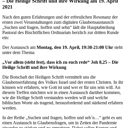
– Die Heilige Schrift und ihre Wirkung am 19. April
2021
Nach den guten Erfahrungen und der erfreulichen Resonanz der
ersten zwei Veranstaltungen zum digitalen Glaubensaustausch
„Suchen und fragen, hoffen und sehn“ lädt die Hauptabteilung
Pastoral des Bischöflichen Ordinariats herzlich zur dritten Runde
ein:
Der Austausch am
Montag, den 19. April, 19:30-21:00 Uhr
steht
unter dem Thema:
„Vor allem (steht fest), dass ich zu euch rede“ Joh 8,25 – Die
Heilige Schrift und ihre Wirkung
Die Botschaft der Heiligen Schrift vermittelt uns die
Glaubenserfahrung des Volkes Israel und der ersten Christen. In ihr
können wir erfahren, wie Gott ist und wer er für uns sein will. An
diesem Treffen möchten wir in einen Austausch darüber kommen,
wie die Heilige Schrift verstanden werden will und welche
biblischen Worte als tragend, herausfordernd und stärkend erfahren
werden.
In der Reihe „Suchen und fragen, hoffen und seh´n…“ geht es um
einen Austausch in Glaubensfragen, um in Zeiten der Pandemie
einander zu stärken und zu ermutigen. Dabei sollen Sorgen und