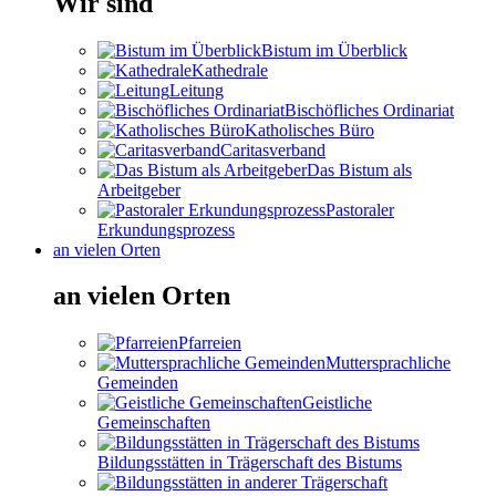
Wir sind
Bistum im Überblick
Kathedrale
Leitung
Bischöfliches Ordinariat
Katholisches Büro
Caritasverband
Das Bistum als
Arbeitgeber
Pastoraler
Erkundungsprozess
an vielen Orten
an vielen Orten
Pfarreien
Muttersprachliche
Gemeinden
Geistliche
Gemeinschaften
Bildungsstätten in Trägerschaft des Bistums