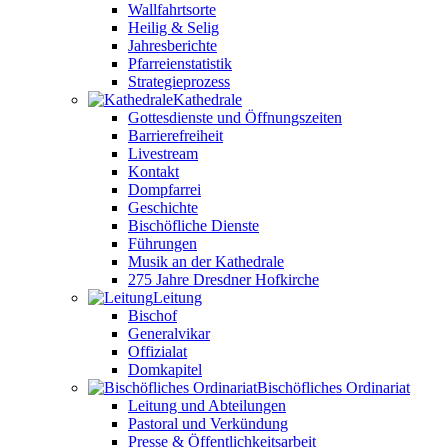
Wallfahrtsorte
Heilig & Selig
Jahresberichte
Pfarreienstatistik
Strategieprozess
Kathedrale
Gottesdienste und Öffnungszeiten
Barrierefreiheit
Livestream
Kontakt
Dompfarrei
Geschichte
Bischöfliche Dienste
Führungen
Musik an der Kathedrale
275 Jahre Dresdner Hofkirche
Leitung
Bischof
Generalvikar
Offizialat
Domkapitel
Bischöfliches Ordinariat
Leitung und Abteilungen
Pastoral und Verkündung
Presse & Öffentlichkeitsarbeit