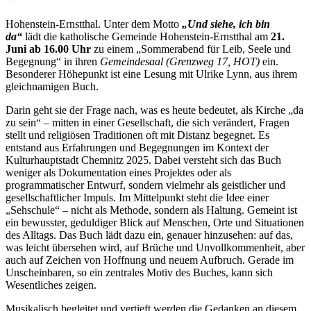
Hohenstein-Ernstthal.
Unter dem Motto
„Und siehe, ich bin
da“
lädt die katholische Gemeinde Hohenstein-Ernstthal am
21.
Juni ab 16.00 Uhr
zu einem „Sommerabend für Leib, Seele und
Begegnung“ in ihren
Gemeindesaal (Grenzweg 17, HOT)
ein.
Besonderer Höhepunkt ist eine Lesung mit Ulrike Lynn, aus ihrem
gleichnamigen Buch.
Darin geht sie der Frage nach, was es heute bedeutet, als Kirche „da
zu sein“ – mitten in einer Gesellschaft, die sich verändert, Fragen
stellt und religiösen Traditionen oft mit Distanz begegnet. Es
entstand aus Erfahrungen und Begegnungen im Kontext der
Kulturhauptstadt Chemnitz 2025. Dabei versteht sich das Buch
weniger als Dokumentation eines Projektes oder als
programmatischer Entwurf, sondern vielmehr als geistlicher und
gesellschaftlicher Impuls. Im Mittelpunkt steht die Idee einer
„Sehschule“ – nicht als Methode, sondern als Haltung. Gemeint ist
ein bewusster, geduldiger Blick auf Menschen, Orte und Situationen
des Alltags. Das Buch lädt dazu ein, genauer hinzusehen: auf das,
was leicht übersehen wird, auf Brüche und Unvollkommenheit, aber
auch auf Zeichen von Hoffnung und neuem Aufbruch. Gerade im
Unscheinbaren, so ein zentrales Motiv des Buches, kann sich
Wesentliches zeigen.
Musikalisch begleitet und vertieft werden die Gedanken an diesem