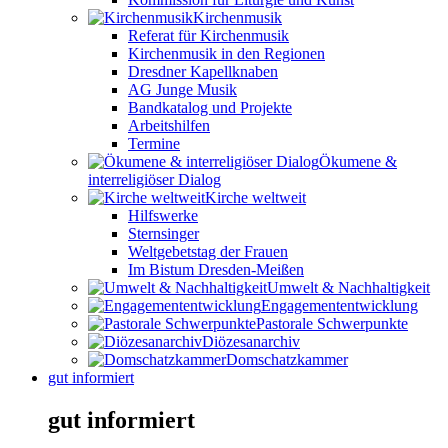
Kirchenmusik
Referat für Kirchenmusik
Kirchenmusik in den Regionen
Dresdner Kapellknaben
AG Junge Musik
Bandkatalog und Projekte
Arbeitshilfen
Termine
Ökumene &
interreligiöser Dialog
Kirche weltweit
Hilfswerke
Sternsinger
Weltgebetstag der Frauen
Im Bistum Dresden-Meißen
Umwelt & Nachhaltigkeit
Engagemententwicklung
Pastorale Schwerpunkte
Diözesanarchiv
Domschatzkammer
gut informiert
gut informiert