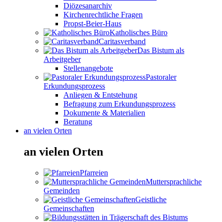
Diözesanarchiv
Kirchenrechtliche Fragen
Propst-Beier-Haus
Katholisches Büro
Caritasverband
Das Bistum als
Arbeitgeber
Stellenangebote
Pastoraler
Erkundungsprozess
Anliegen & Entstehung
Befragung zum Erkundungsprozess
Dokumente & Materialien
Beratung
an vielen Orten
an vielen Orten
Pfarreien
Muttersprachliche
Gemeinden
Geistliche
Gemeinschaften