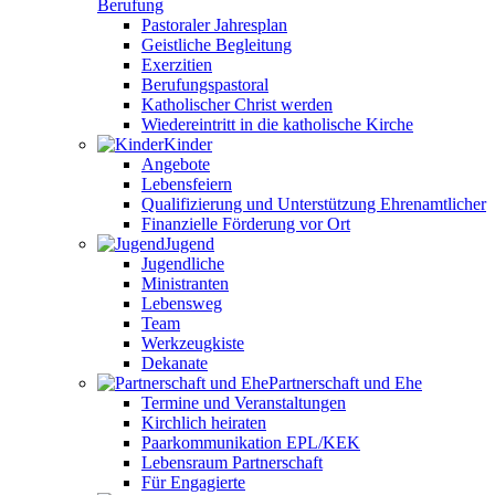
Berufung
Pastoraler Jahresplan
Geistliche Begleitung
Exerzitien
Berufungspastoral
Katholischer Christ werden
Wiedereintritt in die katholische Kirche
Kinder
Angebote
Lebensfeiern
Qualifizierung und Unterstützung Ehrenamtlicher
Finanzielle Förderung vor Ort
Jugend
Jugendliche
Ministranten
Lebensweg
Team
Werkzeugkiste
Dekanate
Partnerschaft und Ehe
Termine und Veranstaltungen
Kirchlich heiraten
Paarkommunikation EPL/KEK
Lebensraum Partnerschaft
Für Engagierte