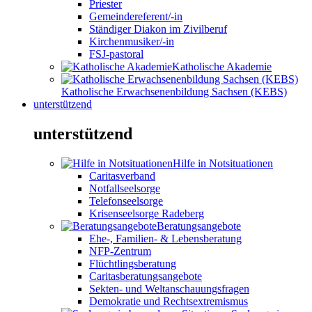
Priester
Gemeindereferent/-in
Ständiger Diakon im Zivilberuf
Kirchenmusiker/-in
FSJ-pastoral
Katholische Akademie
Katholische Erwachsenenbildung Sachsen (KEBS)
unterstützend
unterstützend
Hilfe in Notsituationen
Caritasverband
Notfallseelsorge
Telefonseelsorge
Krisenseelsorge Radeberg
Beratungsangebote
Ehe-, Familien- & Lebensberatung
NFP-Zentrum
Flüchtlingsberatung
Caritasberatungsangebote
Sekten- und Weltanschauungsfragen
Demokratie und Rechtsextremismus