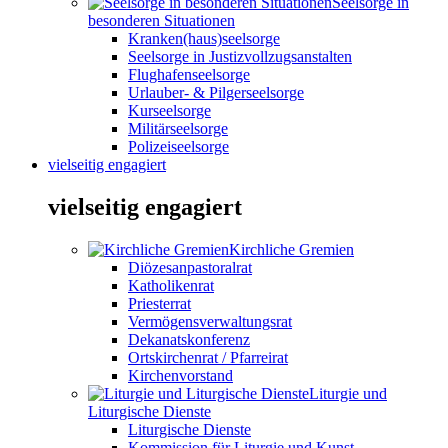
Seelsorge in
besonderen Situationen
Kranken(haus)seelsorge
Seelsorge in Justizvollzugsanstalten
Flughafenseelsorge
Urlauber- & Pilgerseelsorge
Kurseelsorge
Militärseelsorge
Polizeiseelsorge
vielseitig engagiert
vielseitig engagiert
Kirchliche Gremien
Diözesanpastoralrat
Katholikenrat
Priesterrat
Vermögensverwaltungsrat
Dekanatskonferenz
Ortskirchenrat / Pfarreirat
Kirchenvorstand
Liturgie und
Liturgische Dienste
Liturgische Dienste
Kommission für Liturgie und Kunst