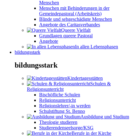
Menschen
Menschen mit Behinderungen in der
Gemeindepastoral (Arbeitskreis)
Blinde und sehgeschädigte Menschen
Angebote des Caritasverbandes
Queere Vielfalt
Grundlagen queere Pastoral
Angebote
In allen Lebensphasen
bildungsstark
bildungsstark
Kindertagesstätten
Schulen &
Religionsunterricht
Bischöfliche Schulen
Religionsunterricht
Religionslehrer/-in werden
Schulstiftung St. Benno
Ausbildung und Studium
Theologie studieren
Studierendenseelsorge/KSG
Berufe in der Kirche