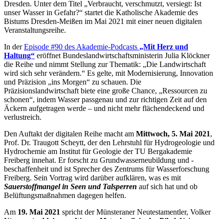
Dresden. Unter dem Titel „Verbraucht, verschmutzt, versiegt: Ist
unser Wasser in Gefahr?“ startet die Katholische Akademie des
Bistums Dresden-Meißen im Mai 2021 mit einer neuen digitalen
Veranstaltungsreihe.
In der
Episode #90 des Akademie-Podcasts
„Mit Herz und
Haltung“
eröffnet Bundeslandwirtschaftsministerin Julia Klöckner
die Reihe und nimmt Stellung zur Thematik: „Die Landwirtschaft
wird sich sehr verändern.“ Es gelte, mit Modernisierung, Innovation
und Präzision „ins Morgen“ zu schauen. Die
Präzisionslandwirtschaft biete eine große Chance, „Ressourcen zu
schonen“, indem Wasser passgenau und zur richtigen Zeit auf den
Äckern aufgetragen werde – und nicht mehr flächendeckend und
verlustreich.
Den Auftakt der digitalen Reihe macht am
Mittwoch, 5. Mai 2021
,
Prof. Dr. Traugott Scheytt, der den Lehrstuhl für Hydrogeologie und
Hydrochemie am Institut für Geologie der TU Bergakademie
Freiberg innehat. Er forscht zu Grundwasserneubildung und -
beschaffenheit und ist Sprecher des Zentrums für Wasserforschung
Freiberg. Sein Vortrag wird darüber aufklären, was es mit
Sauerstoffmangel in Seen und Talsperren
auf sich hat und ob
Belüftungsmaßnahmen dagegen helfen.
Am
19. Mai 2021
spricht der Münsteraner Neutestamentler, Volker