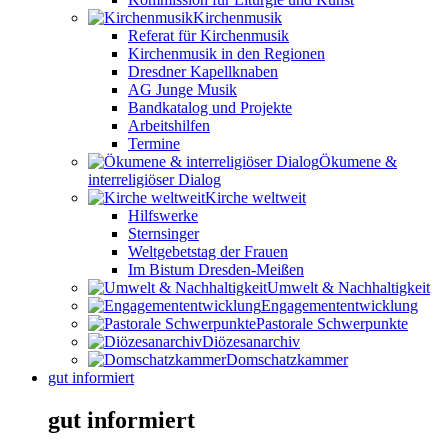
Kirchenmusik
Referat für Kirchenmusik
Kirchenmusik in den Regionen
Dresdner Kapellknaben
AG Junge Musik
Bandkatalog und Projekte
Arbeitshilfen
Termine
Ökumene &
interreligiöser Dialog
Kirche weltweit
Hilfswerke
Sternsinger
Weltgebetstag der Frauen
Im Bistum Dresden-Meißen
Umwelt & Nachhaltigkeit
Engagemententwicklung
Pastorale Schwerpunkte
Diözesanarchiv
Domschatzkammer
gut informiert
gut informiert