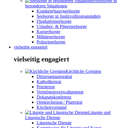
Seelsorge in
besonderen Situationen
Kranken(haus)seelsorge
Seelsorge in Justizvollzugsanstalten
Flughafenseelsorge
Urlauber- & Pilgerseelsorge
Kurseelsorge
Militärseelsorge
Polizeiseelsorge
vielseitig engagiert
vielseitig engagiert
Kirchliche Gremien
Diözesanpastoralrat
Katholikenrat
Priesterrat
Vermögensverwaltungsrat
Dekanatskonferenz
Ortskirchenrat / Pfarreirat
Kirchenvorstand
Liturgie und
Liturgische Dienste
Liturgische Dienste
Kommission für Liturgie und Kunst