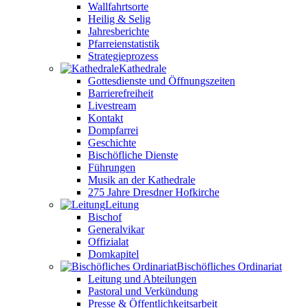
Wallfahrtsorte
Heilig & Selig
Jahresberichte
Pfarreienstatistik
Strategieprozess
Kathedrale
Gottesdienste und Öffnungszeiten
Barrierefreiheit
Livestream
Kontakt
Dompfarrei
Geschichte
Bischöfliche Dienste
Führungen
Musik an der Kathedrale
275 Jahre Dresdner Hofkirche
Leitung
Bischof
Generalvikar
Offizialat
Domkapitel
Bischöfliches Ordinariat
Leitung und Abteilungen
Pastoral und Verkündung
Presse & Öffentlichkeitsarbeit