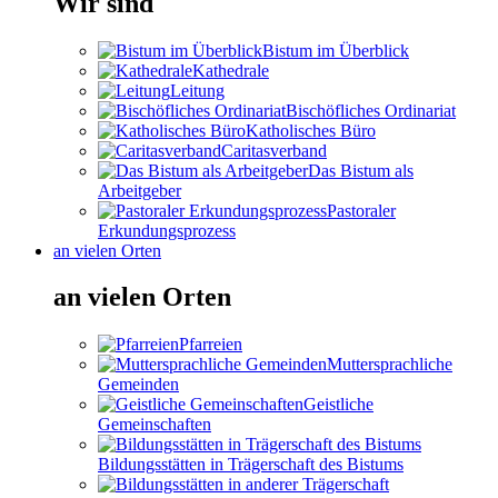
Wir sind
Bistum im Überblick
Kathedrale
Leitung
Bischöfliches Ordinariat
Katholisches Büro
Caritasverband
Das Bistum als
Arbeitgeber
Pastoraler
Erkundungsprozess
an vielen Orten
an vielen Orten
Pfarreien
Muttersprachliche
Gemeinden
Geistliche
Gemeinschaften
Bildungsstätten in Trägerschaft des Bistums