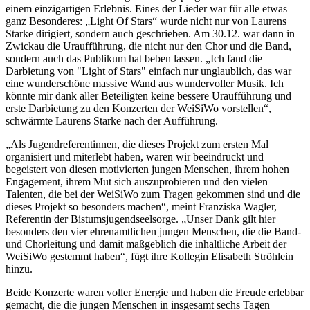
einem einzigartigen Erlebnis. Eines der Lieder war für alle etwas
ganz Besonderes: „Light Of Stars“ wurde nicht nur von Laurens
Starke dirigiert, sondern auch geschrieben. Am 30.12. war dann in
Zwickau die Uraufführung, die nicht nur den Chor und die Band,
sondern auch das Publikum hat beben lassen. „Ich fand die
Darbietung von "Light of Stars" einfach nur unglaublich, das war
eine wunderschöne massive Wand aus wundervoller Musik. Ich
könnte mir dank aller Beteiligten keine bessere Uraufführung und
erste Darbietung zu den Konzerten der WeiSiWo vorstellen“,
schwärmte Laurens Starke nach der Aufführung.
„Als Jugendreferentinnen, die dieses Projekt zum ersten Mal
organisiert und miterlebt haben, waren wir beeindruckt und
begeistert von diesen motivierten jungen Menschen, ihrem hohen
Engagement, ihrem Mut sich auszuprobieren und den vielen
Talenten, die bei der WeiSiWo zum Tragen gekommen sind und die
dieses Projekt so besonders machen“, meint Franziska Wagler,
Referentin der Bistumsjugendseelsorge. „Unser Dank gilt hier
besonders den vier ehrenamtlichen jungen Menschen, die die Band-
und Chorleitung und damit maßgeblich die inhaltliche Arbeit der
WeiSiWo gestemmt haben“, fügt ihre Kollegin Elisabeth Ströhlein
hinzu.
Beide Konzerte waren voller Energie und haben die Freude erlebbar
gemacht, die die jungen Menschen in insgesamt sechs Tagen