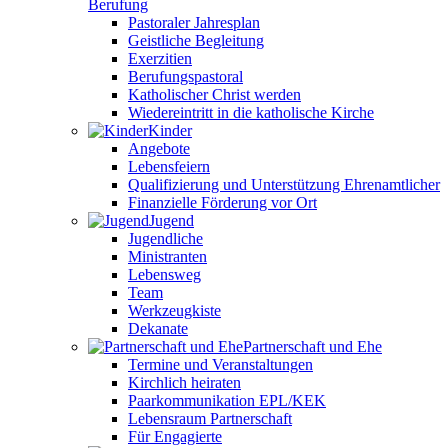
Berufung
Pastoraler Jahresplan
Geistliche Begleitung
Exerzitien
Berufungspastoral
Katholischer Christ werden
Wiedereintritt in die katholische Kirche
Kinder
Angebote
Lebensfeiern
Qualifizierung und Unterstützung Ehrenamtlicher
Finanzielle Förderung vor Ort
Jugend
Jugendliche
Ministranten
Lebensweg
Team
Werkzeugkiste
Dekanate
Partnerschaft und Ehe
Termine und Veranstaltungen
Kirchlich heiraten
Paarkommunikation EPL/KEK
Lebensraum Partnerschaft
Für Engagierte