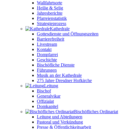
Wallfahrtsorte
Heilig & Selig
Jahresberichte
Pfarreienstatistik
Strategieprozess
Kathedrale
Gottesdienste und Öffnungszeiten
Barrierefreiheit
Livestream
Kontakt
Dompfarrei
Geschichte
Bischöfliche Dienste
Führungen
Musik an der Kathedrale
275 Jahre Dresdner Hofkirche
Leitung
Bischof
Generalvikar
Offizialat
Domkapitel
Bischöfliches Ordinariat
Leitung und Abteilungen
Pastoral und Verkündung
Presse & Öffentlichkeitsarbeit