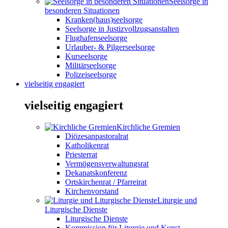
Seelsorge in
besonderen Situationen
Kranken(haus)seelsorge
Seelsorge in Justizvollzugsanstalten
Flughafenseelsorge
Urlauber- & Pilgerseelsorge
Kurseelsorge
Militärseelsorge
Polizeiseelsorge
vielseitig engagiert
vielseitig engagiert
Kirchliche Gremien
Diözesanpastoralrat
Katholikenrat
Priesterrat
Vermögensverwaltungsrat
Dekanatskonferenz
Ortskirchenrat / Pfarreirat
Kirchenvorstand
Liturgie und
Liturgische Dienste
Liturgische Dienste
Kommission für Liturgie und Kunst