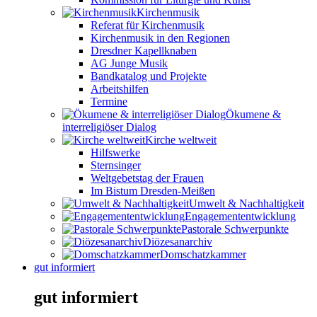
Kirchenmusik
Referat für Kirchenmusik
Kirchenmusik in den Regionen
Dresdner Kapellknaben
AG Junge Musik
Bandkatalog und Projekte
Arbeitshilfen
Termine
Ökumene &
interreligiöser Dialog
Kirche weltweit
Hilfswerke
Sternsinger
Weltgebetstag der Frauen
Im Bistum Dresden-Meißen
Umwelt & Nachhaltigkeit
Engagemententwicklung
Pastorale Schwerpunkte
Diözesanarchiv
Domschatzkammer
gut informiert
gut informiert