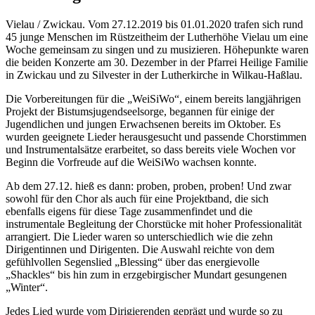
Vielau / Zwickau. Vom 27.12.2019 bis 01.01.2020 trafen sich rund
45 junge Menschen im Rüstzeitheim der Lutherhöhe Vielau um eine
Woche gemeinsam zu singen und zu musizieren. Höhepunkte waren
die beiden Konzerte am 30. Dezember in der Pfarrei Heilige Familie
in Zwickau und zu Silvester in der Lutherkirche in Wilkau-Haßlau.
Die Vorbereitungen für die „WeiSiWo“, einem bereits langjährigen
Projekt der Bistumsjugendseelsorge, begannen für einige der
Jugendlichen und jungen Erwachsenen bereits im Oktober. Es
wurden geeignete Lieder herausgesucht und passende Chorstimmen
und Instrumentalsätze erarbeitet, so dass bereits viele Wochen vor
Beginn die Vorfreude auf die WeiSiWo wachsen konnte.
Ab dem 27.12. hieß es dann: proben, proben, proben! Und zwar
sowohl für den Chor als auch für eine Projektband, die sich
ebenfalls eigens für diese Tage zusammenfindet und die
instrumentale Begleitung der Chorstücke mit hoher Professionalität
arrangiert. Die Lieder waren so unterschiedlich wie die zehn
Dirigentinnen und Dirigenten. Die Auswahl reichte von dem
gefühlvollen Segenslied „Blessing“ über das energievolle
„Shackles“ bis hin zum in erzgebirgischer Mundart gesungenen
„Winter“.
Jedes Lied wurde vom Dirigierenden geprägt und wurde so zu