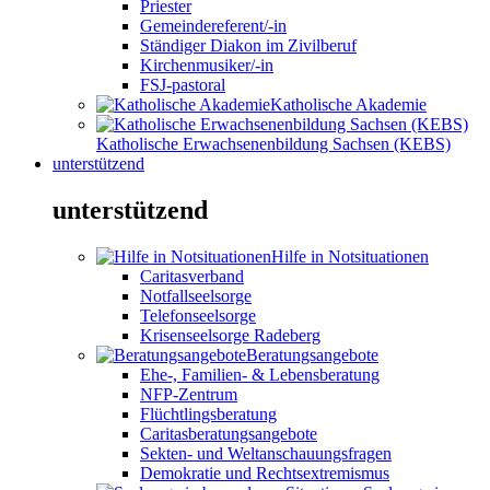
Priester
Gemeindereferent/-in
Ständiger Diakon im Zivilberuf
Kirchenmusiker/-in
FSJ-pastoral
Katholische Akademie
Katholische Erwachsenenbildung Sachsen (KEBS)
unterstützend
unterstützend
Hilfe in Notsituationen
Caritasverband
Notfallseelsorge
Telefonseelsorge
Krisenseelsorge Radeberg
Beratungsangebote
Ehe-, Familien- & Lebensberatung
NFP-Zentrum
Flüchtlingsberatung
Caritasberatungsangebote
Sekten- und Weltanschauungsfragen
Demokratie und Rechtsextremismus