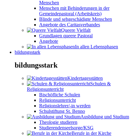
Menschen
Menschen mit Behinderungen in der
Gemeindepastoral (Arbeitskreis)
Blinde und sehgeschädigte Menschen
Angebote des Caritasverbandes
Queere Vielfalt
Grundlagen queere Pastoral
Angebote
In allen Lebensphasen
bildungsstark
bildungsstark
Kindertagesstätten
Schulen &
Religionsunterricht
Bischöfliche Schulen
Religionsunterricht
Religionslehrer/-in werden
Schulstiftung St. Benno
Ausbildung und Studium
Theologie studieren
Studierendenseelsorge/KSG
Berufe in der Kirche