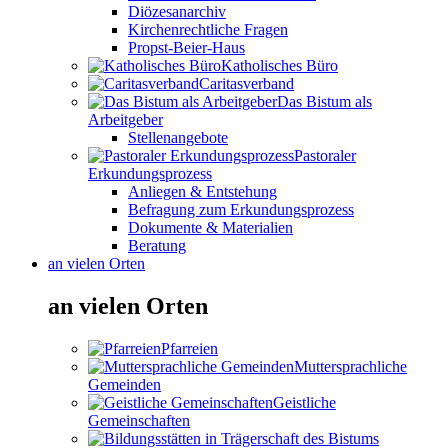
Diözesanarchiv
Kirchenrechtliche Fragen
Propst-Beier-Haus
Katholisches Büro
Caritasverband
Das Bistum als
Arbeitgeber
Stellenangebote
Pastoraler
Erkundungsprozess
Anliegen & Entstehung
Befragung zum Erkundungsprozess
Dokumente & Materialien
Beratung
an vielen Orten
an vielen Orten
Pfarreien
Muttersprachliche
Gemeinden
Geistliche
Gemeinschaften