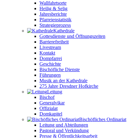
Wallfahrtsorte
Heilig & Selig
Jahresberichte
Pfarreienstatistik
Strategieprozess
Kathedrale
Gottesdienste und Öffnungszeiten
Barrierefreiheit
Livestream
Kontakt
Dompfarrei
Geschichte
Bischöfliche Dienste
Führungen
Musik an der Kathedrale
275 Jahre Dresdner Hofkirche
Leitung
Bischof
Generalvikar
Offizialat
Domkapitel
Bischöfliches Ordinariat
Leitung und Abteilungen
Pastoral und Verkündung
Presse & Öffentlichkeitsarbeit