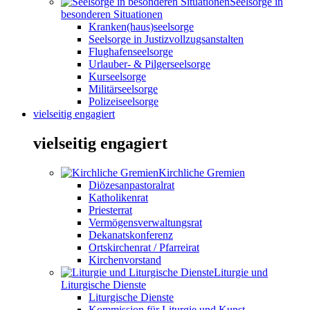
Seelsorge in
besonderen Situationen
Kranken(haus)seelsorge
Seelsorge in Justizvollzugsanstalten
Flughafenseelsorge
Urlauber- & Pilgerseelsorge
Kurseelsorge
Militärseelsorge
Polizeiseelsorge
vielseitig engagiert
vielseitig engagiert
Kirchliche Gremien
Diözesanpastoralrat
Katholikenrat
Priesterrat
Vermögensverwaltungsrat
Dekanatskonferenz
Ortskirchenrat / Pfarreirat
Kirchenvorstand
Liturgie und
Liturgische Dienste
Liturgische Dienste
Kommission für Liturgie und Kunst