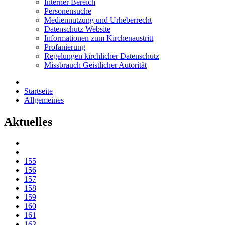
Interner Bereich
Personensuche
Mediennutzung und Urheberrecht
Datenschutz Website
Informationen zum Kirchenaustritt
Profanierung
Regelungen kirchlicher Datenschutz
Missbrauch Geistlicher Autorität
Startseite
Allgemeines
Aktuelles
155
156
157
158
159
160
161
162