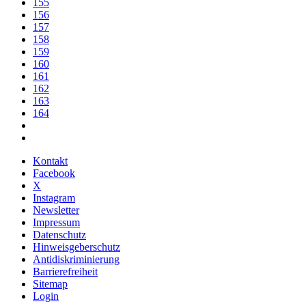
155
156
157
158
159
160
161
162
163
164
Kontakt
Facebook
X
Instagram
Newsletter
Impressum
Datenschutz
Hinweisgeberschutz
Antidiskriminierung
Barrierefreiheit
Sitemap
Login