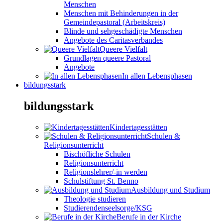
Menschen
Menschen mit Behinderungen in der
Gemeindepastoral (Arbeitskreis)
Blinde und sehgeschädigte Menschen
Angebote des Caritasverbandes
Queere Vielfalt
Grundlagen queere Pastoral
Angebote
In allen Lebensphasen
bildungsstark
bildungsstark
Kindertagesstätten
Schulen &
Religionsunterricht
Bischöfliche Schulen
Religionsunterricht
Religionslehrer/-in werden
Schulstiftung St. Benno
Ausbildung und Studium
Theologie studieren
Studierendenseelsorge/KSG
Berufe in der Kirche