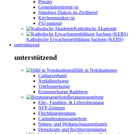
Priester
Gemeindereferent/-in
Ständiger Diakon im Zivilberuf
Kirchenmusiker/-in
FSJ-pastoral
Katholische Akademie
Katholische Erwachsenenbildung Sachsen (KEBS)
unterstützend
unterstützend
Hilfe in Notsituationen
Caritasverband
Notfallseelsorge
Telefonseelsorge
Krisenseelsorge Radeberg
Beratungsangebote
Ehe-, Familien- & Lebensberatung
NFP-Zentrum
Flüchtlingsberatung
Caritasberatungsangebote
Sekten- und Weltanschauungsfragen
Demokratie und Rechtsextremismus