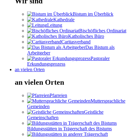
Wir sind
Bistum im Überblick
Kathedrale
Leitung
Bischöfliches Ordinariat
Katholisches Büro
Caritasverband
Das Bistum als
Arbeitgeber
Pastoraler
Erkundungsprozess
an vielen Orten
an vielen Orten
Pfarreien
Muttersprachliche
Gemeinden
Geistliche
Gemeinschaften
Bildungsstätten in Trägerschaft des Bistums