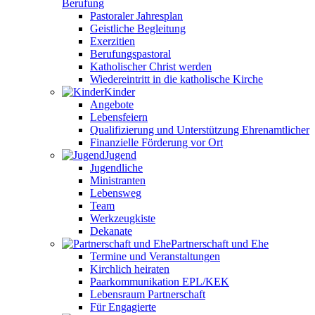
Berufung
Pastoraler Jahresplan
Geistliche Begleitung
Exerzitien
Berufungspastoral
Katholischer Christ werden
Wiedereintritt in die katholische Kirche
Kinder
Angebote
Lebensfeiern
Qualifizierung und Unterstützung Ehrenamtlicher
Finanzielle Förderung vor Ort
Jugend
Jugendliche
Ministranten
Lebensweg
Team
Werkzeugkiste
Dekanate
Partnerschaft und Ehe
Termine und Veranstaltungen
Kirchlich heiraten
Paarkommunikation EPL/KEK
Lebensraum Partnerschaft
Für Engagierte