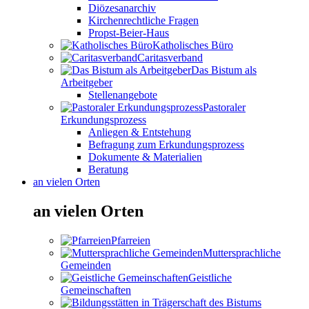
Diözesanarchiv
Kirchenrechtliche Fragen
Propst-Beier-Haus
Katholisches Büro
Caritasverband
Das Bistum als
Arbeitgeber
Stellenangebote
Pastoraler
Erkundungsprozess
Anliegen & Entstehung
Befragung zum Erkundungsprozess
Dokumente & Materialien
Beratung
an vielen Orten
an vielen Orten
Pfarreien
Muttersprachliche
Gemeinden
Geistliche
Gemeinschaften