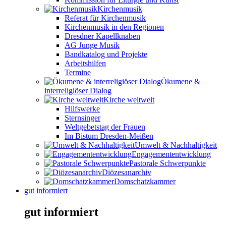
Kirchenmusik
Referat für Kirchenmusik
Kirchenmusik in den Regionen
Dresdner Kapellknaben
AG Junge Musik
Bandkatalog und Projekte
Arbeitshilfen
Termine
Ökumene &
interreligiöser Dialog
Kirche weltweit
Hilfswerke
Sternsinger
Weltgebetstag der Frauen
Im Bistum Dresden-Meißen
Umwelt & Nachhaltigkeit
Engagemententwicklung
Pastorale Schwerpunkte
Diözesanarchiv
Domschatzkammer
gut informiert
gut informiert