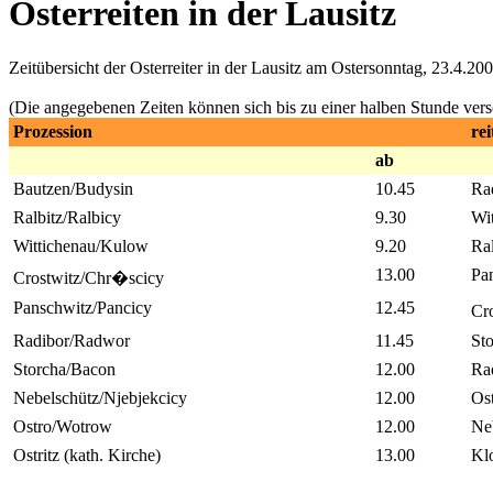
Osterreiten in der Lausitz
Zeitübersicht der Osterreiter in der Lausitz am Ostersonntag, 23.4.20
(Die angegebenen Zeiten können sich bis zu einer halben Stunde vers
Prozession
rei
ab
Bautzen/Budysin
10.45
Ra
Ralbitz/Ralbicy
9.30
Wi
Wittichenau/Kulow
9.20
Ral
13.00
Pa
Crostwitz/Chr�scicy
Panschwitz/Pancicy
12.45
Cr
Radibor/Radwor
11.45
St
Storcha/Bacon
12.00
Ra
Nebelschütz/Njebjekcicy
12.00
Os
Ostro/Wotrow
12.00
Ne
Ostritz (kath. Kirche)
13.00
Klo