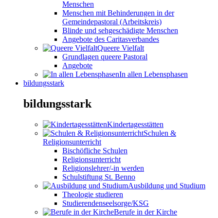
Menschen
Menschen mit Behinderungen in der
Gemeindepastoral (Arbeitskreis)
Blinde und sehgeschädigte Menschen
Angebote des Caritasverbandes
Queere Vielfalt
Grundlagen queere Pastoral
Angebote
In allen Lebensphasen
bildungsstark
bildungsstark
Kindertagesstätten
Schulen &
Religionsunterricht
Bischöfliche Schulen
Religionsunterricht
Religionslehrer/-in werden
Schulstiftung St. Benno
Ausbildung und Studium
Theologie studieren
Studierendenseelsorge/KSG
Berufe in der Kirche