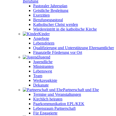
Berufung
Pastoraler Jahresplan
Geistliche Begleitung
Exerzitien
Berufungspastoral
Katholischer Christ werden
Wiedereintritt in die katholische Kirche
Kinder
Angebote
Lebensfeiern
Qualifizierung und Unterstützung Ehrenamtlicher
Finanzielle Förderung vor Ort
Jugend
Jugendliche
Ministranten
Lebensweg
Team
Werkzeugkiste
Dekanate
Partnerschaft und Ehe
Termine und Veranstaltungen
Kirchlich heiraten
Paarkommunikation EPL/KEK
Lebensraum Partnerschaft
Für Engagierte