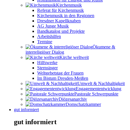
Kirchenmusik
Referat für Kirchenmusik
Kirchenmusik in den Regionen
Dresdner Kapellknaben
AG Junge Musik
Bandkatalog und Projekte
Arbeitshilfen
Termine
Ökumene &
interreligiöser Dialog
Kirche weltweit
Hilfswerke
Sternsinger
Weltgebetstag der Frauen
Im Bistum Dresden-Meißen
Umwelt & Nachhaltigkeit
Engagemententwicklung
Pastorale Schwerpunkte
Diözesanarchiv
Domschatzkammer
gut informiert
gut informiert