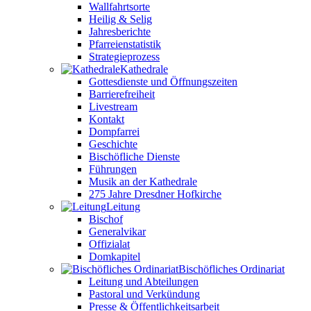
Wallfahrtsorte
Heilig & Selig
Jahresberichte
Pfarreienstatistik
Strategieprozess
Kathedrale
Gottesdienste und Öffnungszeiten
Barrierefreiheit
Livestream
Kontakt
Dompfarrei
Geschichte
Bischöfliche Dienste
Führungen
Musik an der Kathedrale
275 Jahre Dresdner Hofkirche
Leitung
Bischof
Generalvikar
Offizialat
Domkapitel
Bischöfliches Ordinariat
Leitung und Abteilungen
Pastoral und Verkündung
Presse & Öffentlichkeitsarbeit