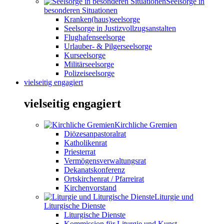
Seelsorge in
besonderen Situationen
Kranken(haus)seelsorge
Seelsorge in Justizvollzugsanstalten
Flughafenseelsorge
Urlauber- & Pilgerseelsorge
Kurseelsorge
Militärseelsorge
Polizeiseelsorge
vielseitig engagiert
vielseitig engagiert
Kirchliche Gremien
Diözesanpastoralrat
Katholikenrat
Priesterrat
Vermögensverwaltungsrat
Dekanatskonferenz
Ortskirchenrat / Pfarreirat
Kirchenvorstand
Liturgie und
Liturgische Dienste
Liturgische Dienste
Kommission für Liturgie und Kunst