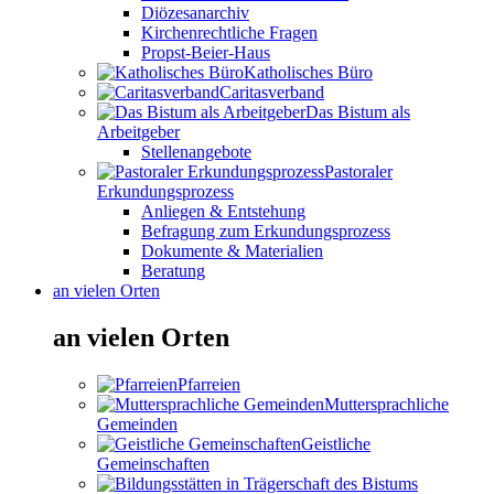
Diözesanarchiv
Kirchenrechtliche Fragen
Propst-Beier-Haus
Katholisches Büro
Caritasverband
Das Bistum als
Arbeitgeber
Stellenangebote
Pastoraler
Erkundungsprozess
Anliegen & Entstehung
Befragung zum Erkundungsprozess
Dokumente & Materialien
Beratung
an vielen Orten
an vielen Orten
Pfarreien
Muttersprachliche
Gemeinden
Geistliche
Gemeinschaften