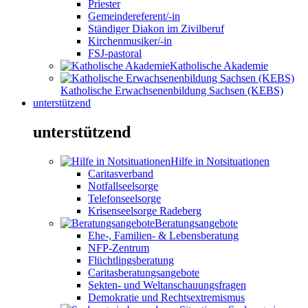
Priester
Gemeindereferent/-in
Ständiger Diakon im Zivilberuf
Kirchenmusiker/-in
FSJ-pastoral
Katholische Akademie
Katholische Erwachsenenbildung Sachsen (KEBS)
unterstützend
unterstützend
Hilfe in Notsituationen
Caritasverband
Notfallseelsorge
Telefonseelsorge
Krisenseelsorge Radeberg
Beratungsangebote
Ehe-, Familien- & Lebensberatung
NFP-Zentrum
Flüchtlingsberatung
Caritasberatungsangebote
Sekten- und Weltanschauungsfragen
Demokratie und Rechtsextremismus