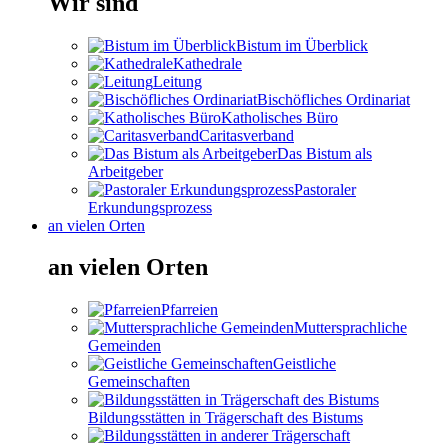
Wir sind
Bistum im Überblick
Kathedrale
Leitung
Bischöfliches Ordinariat
Katholisches Büro
Caritasverband
Das Bistum als
Arbeitgeber
Pastoraler
Erkundungsprozess
an vielen Orten
an vielen Orten
Pfarreien
Muttersprachliche
Gemeinden
Geistliche
Gemeinschaften
Bildungsstätten in Trägerschaft des Bistums