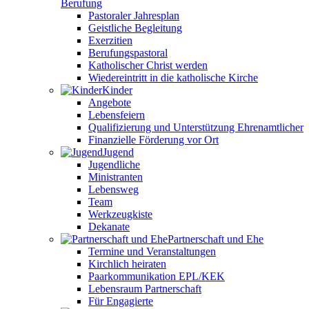
Berufung
Pastoraler Jahresplan
Geistliche Begleitung
Exerzitien
Berufungspastoral
Katholischer Christ werden
Wiedereintritt in die katholische Kirche
Kinder
Angebote
Lebensfeiern
Qualifizierung und Unterstützung Ehrenamtlicher
Finanzielle Förderung vor Ort
Jugend
Jugendliche
Ministranten
Lebensweg
Team
Werkzeugkiste
Dekanate
Partnerschaft und Ehe
Termine und Veranstaltungen
Kirchlich heiraten
Paarkommunikation EPL/KEK
Lebensraum Partnerschaft
Für Engagierte