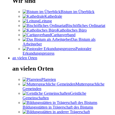
Wir sind
Bistum im Überblick
Kathedrale
Leitung
Bischöfliches Ordinariat
Katholisches Büro
Caritasverband
Das Bistum als
Arbeitgeber
Pastoraler
Erkundungsprozess
an vielen Orten
an vielen Orten
Pfarreien
Muttersprachliche
Gemeinden
Geistliche
Gemeinschaften
Bildungsstätten in Trägerschaft des Bistums