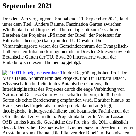
September 2021
Dresden. Am vergangenen Sonnabend, 11. September 2021, fand
unter dem Titel „Andere Räume. Faszination Garten zwischen
Wirklichkeit und Utopie“ ein Thementag statt zum 10-jährigen
Bestehen des Projektes „Pflanzen der Bibel“ der Professur für
Biblische Theologie (kath.) an der TU Dresden. Die
Veranstaltungsorte waren das Gemeindezentrum der Evangelisch-
Lutherischen Johanneskirchgemeinde in Dresden-Striesen sowie der
Botanische Garten der TU. Etwa 20 Interessierte waren der
Einladung zu diesem Thementag gefolgt.
In der Begrüßung hoben Prof. Dr.
Maria Häusl, Schirmherrin des Projekts, und Dr. Barbara Ditsch,
Wissenschaftliche Leiterin des Botanischen Gartens, die
Interdisziplinarität des Projektes durch die enge Verbindung von
Natur- und Geistes-/Kulturwissenschaften hervor, die für beide
Seiten als echte Bereicherung empfunden wird. Darüber hinaus, so
Häusl, sei das Projekt als Transferprojekt darauf angelegt,
theologische, kulturgeschichtliche und botanische Fachthemen der
Öffentlichkeit zu vermitteln. Projektmitarbeiter fr. Victor Lossau
OSB umriss kurz die Geschichte des Projekts, die 2011 anlässlich
des 33. Deutschen Evangelischen Kirchentages in Dresden mit einer
Ausstellung zum Thema „Die Pflanzen der Bibel“ im Botanischen