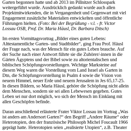
Garten begonnen hatte und ab 2013 im Pillnitzer Schlosspark
weitergeführt wurde. Ausdrücklich gedankt wurde auch allen
Projektmitwirkenden, die in Vergangenheit und Gegenwart mit viel
Engagement zusätzliche Materialien entwickelten und öffentliche
Führungen hielten.
(Foto: Bei der Begrüßung - v.l. - fr. Victor
Lossau OSB, Prof. Dr. Maria Häusl, Dr. Barbara Ditsch)
Im ersten Vormittagsvortrag „Bilder eines guten Lebens:
Alttestamentliche Garten- und Stadtbilder“, ging Frau Prof. Häusl
der Frage nach, was der Mensch für ein gutes Leben brauche. Auf
der Suche nach einer Antwort führte sie die Zuhörer/-innen in die
Gärten Ägyptens und der Bibel sowie zu altorientalischen und
biblischen Schöpfungsvorstellungen. Wichtige Marksteine auf
diesem Weg waren die Vorstellung vom Land Israel als Garten in
Dtn, die Schöpfungsvorstellung in Psalm 4 sowie die Vision von
neuem Himmel, neuer Erde und neuem Jerusalem in Jes 65,17-25.
In diesen Bildern, so Maria Häusl, gehöre die Schöpfung nicht allein
dem Menschen, sondern sie sei allen Lebewesen gegeben. Gutes
Leben sei nur dort möglich, wo sich der Mensch im Einklang mit
allen Geschöpfen befinde.
Daran anschließend erläuterte Frater Viktor Lossau im Vortrag „Was
ist anders am Andersort Garten?“ den Begriff „Andere Räume“ oder
Heterotopien, den der französische Philosoph Michel Foucault 1966
geprägt hatte. Heterotopien seien „realisierte Utopien“, z.B. Theater