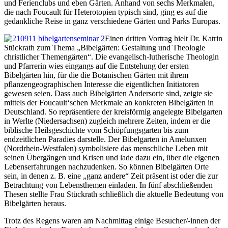
und Ferienclubs und eben Gärten. Anhand von sechs Merkmalen,
die nach Foucault für Heterotopien typisch sind, ging es auf die
gedankliche Reise in ganz verschiedene Gärten und Parks Europas.
Einen dritten Vortrag hielt Dr. Katrin
Stückrath zum Thema „Bibelgärten: Gestaltung und Theologie
christlicher Themengärten“. Die evangelisch-lutherische Theologin
und Pfarrerin wies eingangs auf die Entstehung der ersten
Bibelgärten hin, für die die Botanischen Gärten mit ihrem
pflanzengeographischen Interesse die eigentlichen Initiatoren
gewesen seien. Dass auch Bibelgärten Andersorte sind, zeigte sie
mittels der Foucault‘schen Merkmale an konkreten Bibelgärten in
Deutschland. So repräsentiere der kreisförmig angelegte Bibelgarten
in Werlte (Niedersachsen) zugleich mehrere Zeiten, indem er die
biblische Heilsgeschichte vom Schöpfungsgarten bis zum
endzeitlichen Paradies darstelle. Der Bibelgarten in Amelunxen
(Nordrhein-Westfalen) symbolisiere das menschliche Leben mit
seinen Übergängen und Krisen und lade dazu ein, über die eigenen
Lebenserfahrungen nachzudenken. So können Bibelgärten Orte
sein, in denen z. B. eine „ganz andere“ Zeit präsent ist oder die zur
Betrachtung von Lebensthemen einladen. In fünf abschließenden
Thesen stellte Frau Stückrath schließlich die aktuelle Bedeutung von
Bibelgärten heraus.
Trotz des Regens waren am Nachmittag einige Besucher/-innen der