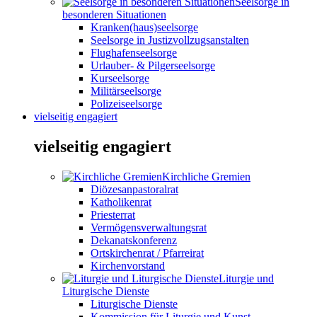
Seelsorge in
besonderen Situationen
Kranken(haus)seelsorge
Seelsorge in Justizvollzugsanstalten
Flughafenseelsorge
Urlauber- & Pilgerseelsorge
Kurseelsorge
Militärseelsorge
Polizeiseelsorge
vielseitig engagiert
vielseitig engagiert
Kirchliche Gremien
Diözesanpastoralrat
Katholikenrat
Priesterrat
Vermögensverwaltungsrat
Dekanatskonferenz
Ortskirchenrat / Pfarreirat
Kirchenvorstand
Liturgie und
Liturgische Dienste
Liturgische Dienste
Kommission für Liturgie und Kunst