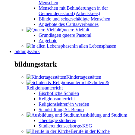
Menschen
Menschen mit Behinderungen in der
Gemeindepastoral (Arbeitskreis)
Blinde und sehgeschädigte Menschen
Angebote des Caritasverbandes
Queere Vielfalt
Grundlagen queere Pastoral
Angebote
In allen Lebensphasen
bildungsstark
bildungsstark
Kindertagesstätten
Schulen &
Religionsunterricht
Bischöfliche Schulen
Religionsunterricht
Religionslehrer/-in werden
Schulstiftung St. Benno
Ausbildung und Studium
Theologie studieren
Studierendenseelsorge/KSG
Berufe in der Kirche