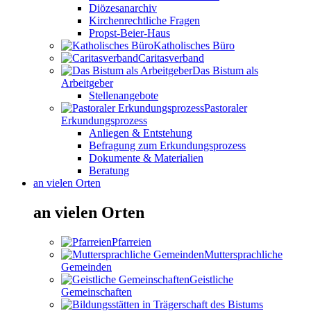
Diözesanarchiv
Kirchenrechtliche Fragen
Propst-Beier-Haus
Katholisches Büro
Caritasverband
Das Bistum als
Arbeitgeber
Stellenangebote
Pastoraler
Erkundungsprozess
Anliegen & Entstehung
Befragung zum Erkundungsprozess
Dokumente & Materialien
Beratung
an vielen Orten
an vielen Orten
Pfarreien
Muttersprachliche
Gemeinden
Geistliche
Gemeinschaften