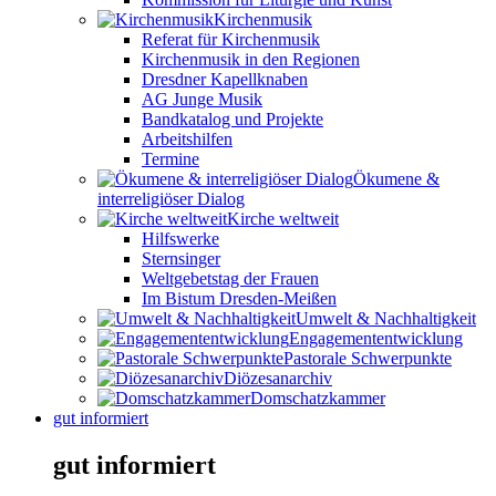
Kirchenmusik
Referat für Kirchenmusik
Kirchenmusik in den Regionen
Dresdner Kapellknaben
AG Junge Musik
Bandkatalog und Projekte
Arbeitshilfen
Termine
Ökumene &
interreligiöser Dialog
Kirche weltweit
Hilfswerke
Sternsinger
Weltgebetstag der Frauen
Im Bistum Dresden-Meißen
Umwelt & Nachhaltigkeit
Engagemententwicklung
Pastorale Schwerpunkte
Diözesanarchiv
Domschatzkammer
gut informiert
gut informiert