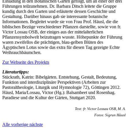
Einladung in den Botanischen Garten gefolgt, um an einer der drei
Führungen teilzunehmen. Dr. Barbara Ditsch leitete die Gruppe
kundig durch den Garten und erläuterte dessen Geschichte und
Gestaltung. Darüber hinaus gab sie interessante botanische
Informationen. Begleitet wurde sie von Frau Prof. Häusl, die die
biblischen Bezüge verschiedener Pflanzen darstellte, sowie von fr.
Victor Lossau OSB, der einiges aus der mittelalterlichen
Pflanzensymbolwelt beizutragen wusste. Höhepunkte der Führung
waren zweifellos die prächtigen, blau-gelben Blüten des
Ägyptischen Lotus sowie das extra für diesen Tag gezeigte Echte
Weihrauchbäumchen.
Zur Webseite des Projekts
Literaturtipps:
Stückrath, Katrin: Bibelgärten. Entstehung, Gestalt, Bedeutung,
Funktion und interdisziplinäre Perspektiven (Arbeiten zur
Pastoraltheologie, Liturgik und Hymnologie 72), Göttingen 2012.
Häusl, Maria/Lossau, Victor (Hg.): Balsambeet und Rosenhag.
Paradiese und die Kultur der Gärten, Stuttgart 2020.
Text: fr. Victor Lossau OSB, M. A.
Fotos: Sigrun Häusl
Alle
vorherige
nächste