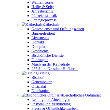
Wallfahrtsorte
Heilig & Selig
Jahresberichte
Pfarreienstatistik
Strategieprozess
Kathedrale
Gottesdienste und Öffnungszeiten
Barrierefreiheit
Livestream
Kontakt
Dompfarrei
Geschichte
Bischöfliche Dienste
Führungen
Musik an der Kathedrale
275 Jahre Dresdner Hofkirche
Leitung
Bischof
Generalvikar
Offizialat
Domkapitel
Bischöfliches Ordinariat
Leitung und Abteilungen
Pastoral und Verkündung
Presse & Öffentlichkeitsarbeit