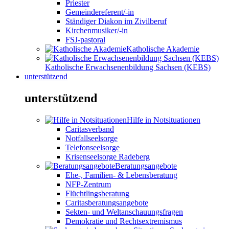
Priester
Gemeindereferent/-in
Ständiger Diakon im Zivilberuf
Kirchenmusiker/-in
FSJ-pastoral
Katholische Akademie
Katholische Erwachsenenbildung Sachsen (KEBS)
unterstützend
unterstützend
Hilfe in Notsituationen
Caritasverband
Notfallseelsorge
Telefonseelsorge
Krisenseelsorge Radeberg
Beratungsangebote
Ehe-, Familien- & Lebensberatung
NFP-Zentrum
Flüchtlingsberatung
Caritasberatungsangebote
Sekten- und Weltanschauungsfragen
Demokratie und Rechtsextremismus