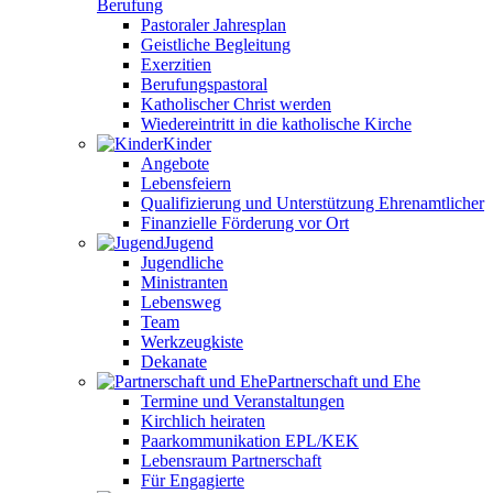
Berufung
Pastoraler Jahresplan
Geistliche Begleitung
Exerzitien
Berufungspastoral
Katholischer Christ werden
Wiedereintritt in die katholische Kirche
Kinder
Angebote
Lebensfeiern
Qualifizierung und Unterstützung Ehrenamtlicher
Finanzielle Förderung vor Ort
Jugend
Jugendliche
Ministranten
Lebensweg
Team
Werkzeugkiste
Dekanate
Partnerschaft und Ehe
Termine und Veranstaltungen
Kirchlich heiraten
Paarkommunikation EPL/KEK
Lebensraum Partnerschaft
Für Engagierte