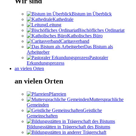
Wir sind
Bistum im Überblick
Kathedrale
Leitung
Bischöfliches Ordinariat
Katholisches Büro
Caritasverband
Das Bistum als
Arbeitgeber
Pastoraler
Erkundungsprozess
an vielen Orten
an vielen Orten
Pfarreien
Muttersprachliche
Gemeinden
Geistliche
Gemeinschaften
Bildungsstätten in Trägerschaft des Bistums