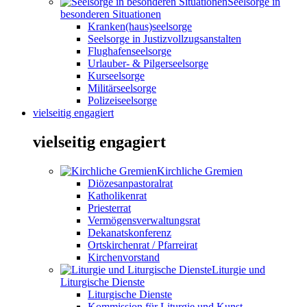
Seelsorge in
besonderen Situationen
Kranken(haus)seelsorge
Seelsorge in Justizvollzugsanstalten
Flughafenseelsorge
Urlauber- & Pilgerseelsorge
Kurseelsorge
Militärseelsorge
Polizeiseelsorge
vielseitig engagiert
vielseitig engagiert
Kirchliche Gremien
Diözesanpastoralrat
Katholikenrat
Priesterrat
Vermögensverwaltungsrat
Dekanatskonferenz
Ortskirchenrat / Pfarreirat
Kirchenvorstand
Liturgie und
Liturgische Dienste
Liturgische Dienste
Kommission für Liturgie und Kunst