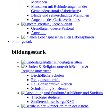
Menschen
Menschen mit Behinderungen in der
Gemeindepastoral (Arbeitskreis)
Blinde und sehgeschädigte Menschen
Angebote des Caritasverbandes
Queere Vielfalt
Grundlagen queere Pastoral
Angebote
In allen Lebensphasen
bildungsstark
bildungsstark
Kindertagesstätten
Schulen &
Religionsunterricht
Bischöfliche Schulen
Religionsunterricht
Religionslehrer/-in werden
Schulstiftung St. Benno
Ausbildung und Studium
Theologie studieren
Studierendenseelsorge/KSG
Berufe in der Kirche