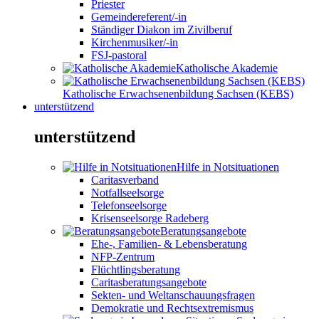
Priester
Gemeindereferent/-in
Ständiger Diakon im Zivilberuf
Kirchenmusiker/-in
FSJ-pastoral
Katholische Akademie
Katholische Erwachsenenbildung Sachsen (KEBS)
unterstützend
unterstützend
Hilfe in Notsituationen
Caritasverband
Notfallseelsorge
Telefonseelsorge
Krisenseelsorge Radeberg
Beratungsangebote
Ehe-, Familien- & Lebensberatung
NFP-Zentrum
Flüchtlingsberatung
Caritasberatungsangebote
Sekten- und Weltanschauungsfragen
Demokratie und Rechtsextremismus