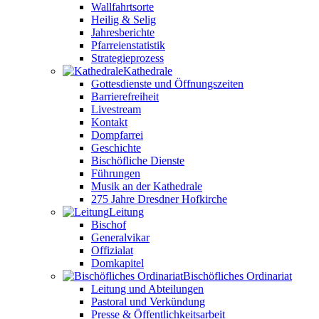
Wallfahrtsorte
Heilig & Selig
Jahresberichte
Pfarreienstatistik
Strategieprozess
Kathedrale
Gottesdienste und Öffnungszeiten
Barrierefreiheit
Livestream
Kontakt
Dompfarrei
Geschichte
Bischöfliche Dienste
Führungen
Musik an der Kathedrale
275 Jahre Dresdner Hofkirche
Leitung
Bischof
Generalvikar
Offizialat
Domkapitel
Bischöfliches Ordinariat
Leitung und Abteilungen
Pastoral und Verkündung
Presse & Öffentlichkeitsarbeit