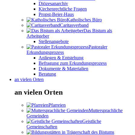
Diözesanarchiv
Kirchenrechtliche Fragen
Propst-Beier-Haus
Katholisches Büro
Caritasverband
Das Bistum als
Arbeitgeber
Stellenangebote
Pastoraler
Erkundungsprozess
Anliegen & Entstehung
Befragung zum Erkundungsprozess
Dokumente & Materialien
Beratung
an vielen Orten
an vielen Orten
Pfarreien
Muttersprachliche
Gemeinden
Geistliche
Gemeinschaften