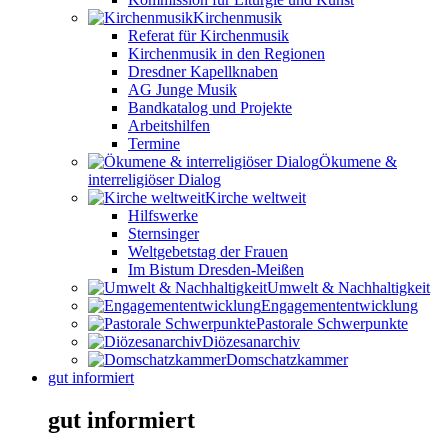
Kirchenmusik
Referat für Kirchenmusik
Kirchenmusik in den Regionen
Dresdner Kapellknaben
AG Junge Musik
Bandkatalog und Projekte
Arbeitshilfen
Termine
Ökumene &
interreligiöser Dialog
Kirche weltweit
Hilfswerke
Sternsinger
Weltgebetstag der Frauen
Im Bistum Dresden-Meißen
Umwelt & Nachhaltigkeit
Engagemententwicklung
Pastorale Schwerpunkte
Diözesanarchiv
Domschatzkammer
gut informiert
gut informiert