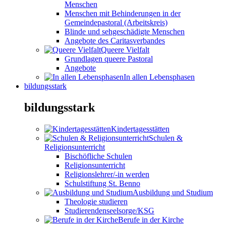
Menschen
Menschen mit Behinderungen in der
Gemeindepastoral (Arbeitskreis)
Blinde und sehgeschädigte Menschen
Angebote des Caritasverbandes
Queere Vielfalt
Grundlagen queere Pastoral
Angebote
In allen Lebensphasen
bildungsstark
bildungsstark
Kindertagesstätten
Schulen &
Religionsunterricht
Bischöfliche Schulen
Religionsunterricht
Religionslehrer/-in werden
Schulstiftung St. Benno
Ausbildung und Studium
Theologie studieren
Studierendenseelsorge/KSG
Berufe in der Kirche