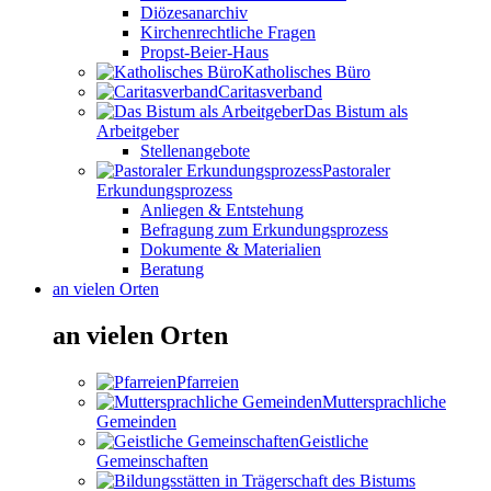
Diözesanarchiv
Kirchenrechtliche Fragen
Propst-Beier-Haus
Katholisches Büro
Caritasverband
Das Bistum als
Arbeitgeber
Stellenangebote
Pastoraler
Erkundungsprozess
Anliegen & Entstehung
Befragung zum Erkundungsprozess
Dokumente & Materialien
Beratung
an vielen Orten
an vielen Orten
Pfarreien
Muttersprachliche
Gemeinden
Geistliche
Gemeinschaften