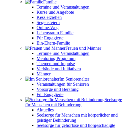
Familie
Termine und Veranstaltungen
Kurse und Angebote
Kess erziehen
Segensfeiern
Online-Weg
Lebensraum Familie
Für Engagierte
Ein-Eltern-Familie
Frauen und Männer
Termine und Veranstaltungen
Mentoring Programm
Themen und Impulse
Verbände und Initiativen
Männer
Im Seniorenalter
Veranstaltungen für Senioren
Vorsorge und Beratung
Für Engagierte
Seelsorge
für Menschen mit Behinderung
Aktuelles
Seelsorge für Menschen mit körperlicher und
geistiger Behinderung
Seelsorge für gehörlose und hörgeschädigte