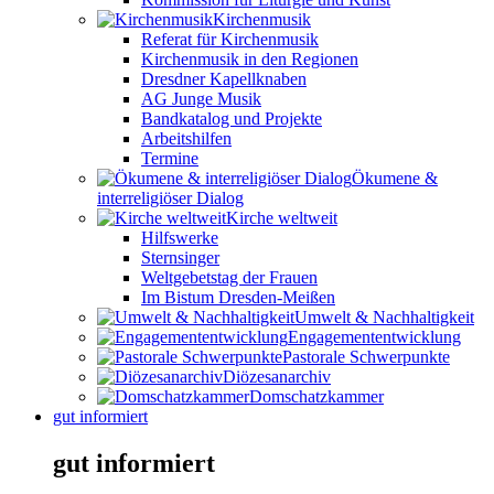
Kirchenmusik
Referat für Kirchenmusik
Kirchenmusik in den Regionen
Dresdner Kapellknaben
AG Junge Musik
Bandkatalog und Projekte
Arbeitshilfen
Termine
Ökumene &
interreligiöser Dialog
Kirche weltweit
Hilfswerke
Sternsinger
Weltgebetstag der Frauen
Im Bistum Dresden-Meißen
Umwelt & Nachhaltigkeit
Engagemententwicklung
Pastorale Schwerpunkte
Diözesanarchiv
Domschatzkammer
gut informiert
gut informiert