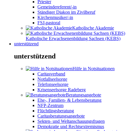
Priester
Gemeindereferent/-in
Ständiger Diakon im Zivilberuf
Kirchenmusiker/-in
FSJ-pastoral
Katholische Akademie
Katholische Erwachsenenbildung Sachsen (KEBS)
unterstützend
unterstützend
Hilfe in Notsituationen
Caritasverband
Notfallseelsorge
Telefonseelsorge
Krisenseelsorge Radeberg
Beratungsangebote
Ehe-, Familien- & Lebensberatung
NFP-Zentrum
Flüchtlingsberatung
Caritasberatungsangebote
Sekten- und Weltanschauungsfragen
Demokratie und Rechtsextremismus