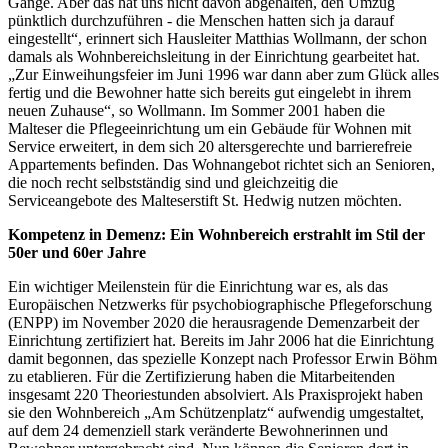
Gange. Aber das hat uns nicht davon abgehalten, den Umzug
pünktlich durchzuführen - die Menschen hatten sich ja darauf
eingestellt“, erinnert sich Hausleiter Matthias Wollmann, der schon
damals als Wohnbereichsleitung in der Einrichtung gearbeitet hat.
„Zur Einweihungsfeier im Juni 1996 war dann aber zum Glück alles
fertig und die Bewohner hatte sich bereits gut eingelebt in ihrem
neuen Zuhause“, so Wollmann. Im Sommer 2001 haben die
Malteser die Pflegeeinrichtung um ein Gebäude für Wohnen mit
Service erweitert, in dem sich 20 altersgerechte und barrierefreie
Appartements befinden. Das Wohnangebot richtet sich an Senioren,
die noch recht selbstständig sind und gleichzeitig die
Serviceangebote des Malteserstift St. Hedwig nutzen möchten.
Kompetenz in Demenz: Ein Wohnbereich erstrahlt im Stil der
50er und 60er Jahre
Ein wichtiger Meilenstein für die Einrichtung war es, als das
Europäischen Netzwerks für psychobiographische Pflegeforschung
(ENPP) im November 2020 die herausragende Demenzarbeit der
Einrichtung zertifiziert hat. Bereits im Jahr 2006 hat die Einrichtung
damit begonnen, das spezielle Konzept nach Professor Erwin Böhm
zu etablieren. Für die Zertifizierung haben die Mitarbeitenden
insgesamt 220 Theoriestunden absolviert. Als Praxisprojekt haben
sie den Wohnbereich „Am Schützenplatz“ aufwendig umgestaltet,
auf dem 24 demenziell stark veränderte Bewohnerinnen und