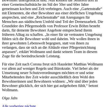
Bewohner untergebracht sind. Nun können die Senioren dort in
einer Gemeinschaftsküche im Stil der 50er und 60er Jahre
gemeinsam kochen und Zeit verbringen. Auch eine „Gartenstraße“
mit Elementen, die eher Bewohner aus einer dörflichen Umgebung
ansprechen, und eine „Reichenstraße“ mit Anregungen für
Menschen aus städtischem Umfeld sind Teil der Demenzarbeit. Die
Grundidee des Pflegemodells von Professor Erwin Böhm besteht
darin, für demente Bewohner Angebote entsprechend ihrem
früheren Alltag zu schaffen. „In einer für sie vertrauten Umgebung
fühlen sich die Bewohner wohl und daheim. Wir wollen ihnen in
ihrer gewohnten Lebenswelt begegnen, statt von ihnen zu
verlangen, dass sie sich an die Abläufe einer Pflegeeinrichtung
anpassen“, erklärt Wollmann und dankt seinem Team in diesem
Zuge für die beeindruckende Leistung.
Für eine Zeit nach Corona freut sich Hausleiter Matthias Wollmann
vor allem auf weniger Regeln und Bürokratie. Viel lieber als der
Umsetzung neuer Schutzverordnungen möchten er und seine
Mitarbeitenden ihre Zeit wieder ausschließlich dem Wohl den
Bewohnerinnen und Bewohnern widmen: „Wir sind über jeden
Bewohner glücklich, der sich hier gut aufgehoben fühlt,“ betont
Wollmann.
Olga Jabs
Alle
vorherige
nächste