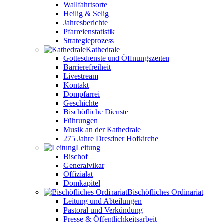
Wallfahrtsorte
Heilig & Selig
Jahresberichte
Pfarreienstatistik
Strategieprozess
Kathedrale
Gottesdienste und Öffnungszeiten
Barrierefreiheit
Livestream
Kontakt
Dompfarrei
Geschichte
Bischöfliche Dienste
Führungen
Musik an der Kathedrale
275 Jahre Dresdner Hofkirche
Leitung
Bischof
Generalvikar
Offizialat
Domkapitel
Bischöfliches Ordinariat
Leitung und Abteilungen
Pastoral und Verkündung
Presse & Öffentlichkeitsarbeit