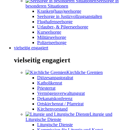
Seelsorge in
besonderen Situationen
Kranken(haus)seelsorge
Seelsorge in Justizvollzugsanstalten
Flughafenseelsorge
Urlauber- & Pilgerseelsorge
Kurseelsorge
Militärseelsorge
Polizeiseelsorge
vielseitig engagiert
vielseitig engagiert
Kirchliche Gremien
Diözesanpastoralrat
Katholikenrat
Priesterrat
Vermögensverwaltungsrat
Dekanatskonferenz
Ortskirchenrat / Pfarreirat
Kirchenvorstand
Liturgie und
Liturgische Dienste
Liturgische Dienste
Kommission für Liturgie und Kunst