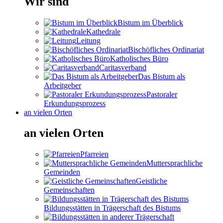
Wir sind
Bistum im Überblick
Kathedrale
Leitung
Bischöfliches Ordinariat
Katholisches Büro
Caritasverband
Das Bistum als
Arbeitgeber
Pastoraler
Erkundungsprozess
an vielen Orten
an vielen Orten
Pfarreien
Muttersprachliche
Gemeinden
Geistliche
Gemeinschaften
Bildungsstätten in Trägerschaft des Bistums