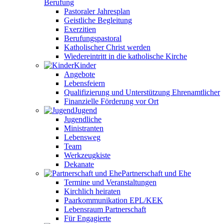
Berufung
Pastoraler Jahresplan
Geistliche Begleitung
Exerzitien
Berufungspastoral
Katholischer Christ werden
Wiedereintritt in die katholische Kirche
Kinder
Angebote
Lebensfeiern
Qualifizierung und Unterstützung Ehrenamtlicher
Finanzielle Förderung vor Ort
Jugend
Jugendliche
Ministranten
Lebensweg
Team
Werkzeugkiste
Dekanate
Partnerschaft und Ehe
Termine und Veranstaltungen
Kirchlich heiraten
Paarkommunikation EPL/KEK
Lebensraum Partnerschaft
Für Engagierte