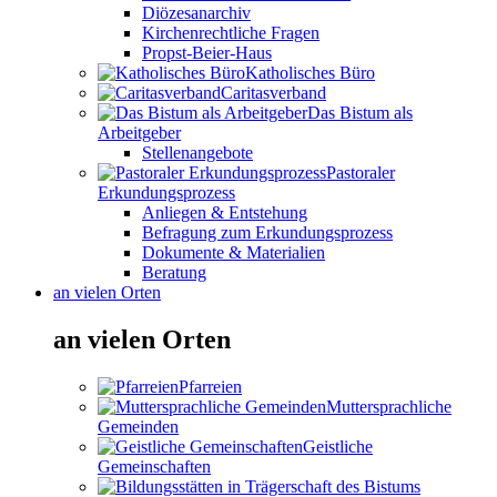
Diözesanarchiv
Kirchenrechtliche Fragen
Propst-Beier-Haus
Katholisches Büro
Caritasverband
Das Bistum als
Arbeitgeber
Stellenangebote
Pastoraler
Erkundungsprozess
Anliegen & Entstehung
Befragung zum Erkundungsprozess
Dokumente & Materialien
Beratung
an vielen Orten
an vielen Orten
Pfarreien
Muttersprachliche
Gemeinden
Geistliche
Gemeinschaften