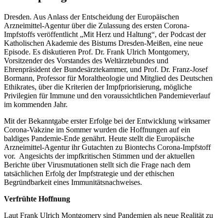
Dresden. Aus Anlass der Entscheidung der Europäischen
Arzneimittel-Agentur über die Zulassung des ersten Corona-
Impfstoffs veröffentlicht „Mit Herz und Haltung“, der Podcast der
Katholischen Akademie des Bistums Dresden-Meißen, eine neue
Episode. Es diskutieren Prof. Dr. Frank Ulrich Montgomery,
Vorsitzender des Vorstandes des Weltärztebundes und
Ehrenpräsident der Bundesärztekammer, und Prof. Dr. Franz-Josef
Bormann, Professor für Moraltheologie und Mitglied des Deutschen
Ethikrates, über die Kriterien der Impfpriorisierung, mögliche
Privilegien für Immune und den voraussichtlichen Pandemieverlauf
im kommenden Jahr.
Mit der Bekanntgabe erster Erfolge bei der Entwicklung wirksamer
Corona-Vakzine im Sommer wurden die Hoffnungen auf ein
baldiges Pandemie-Ende genährt. Heute stellt die Europäische
Arzneimittel-Agentur ihr Gutachten zu Biontechs Corona-Impfstoff
vor. Angesichts der impfkritischen Stimmen und der aktuellen
Berichte über Virusmutationen stellt sich die Frage nach dem
tatsächlichen Erfolg der Impfstrategie und der ethischen
Begründbarkeit eines Immunitätsnachweises.
Verfrühte Hoffnung
Laut Frank Ulrich Montgomery sind Pandemien als neue Realität zu