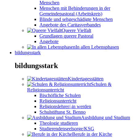
Menschen
Menschen mit Behinderungen in der
Gemeindepastoral (Arbeitskreis)
Blinde und sehgeschädigte Menschen
Angebote des Caritasverbandes
Queere Vielfalt
Grundlagen queere Pastoral
Angebote
In allen Lebensphasen
bildungsstark
bildungsstark
Kindertagesstätten
Schulen &
Religionsunterricht
Bischöfliche Schulen
Religionsunterricht
Religionslehrer/-in werden
Schulstiftung St. Benno
Ausbildung und Studium
Theologie studieren
Studierendenseelsorge/KSG
Berufe in der Kirche