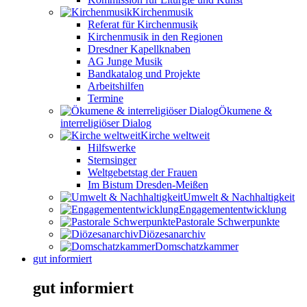
Kirchenmusik
Referat für Kirchenmusik
Kirchenmusik in den Regionen
Dresdner Kapellknaben
AG Junge Musik
Bandkatalog und Projekte
Arbeitshilfen
Termine
Ökumene &
interreligiöser Dialog
Kirche weltweit
Hilfswerke
Sternsinger
Weltgebetstag der Frauen
Im Bistum Dresden-Meißen
Umwelt & Nachhaltigkeit
Engagemententwicklung
Pastorale Schwerpunkte
Diözesanarchiv
Domschatzkammer
gut informiert
gut informiert