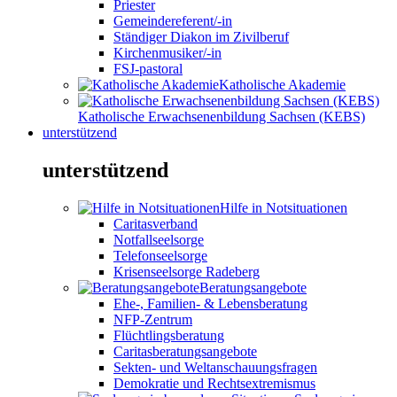
Priester
Gemeindereferent/-in
Ständiger Diakon im Zivilberuf
Kirchenmusiker/-in
FSJ-pastoral
Katholische Akademie
Katholische Erwachsenenbildung Sachsen (KEBS)
unterstützend
unterstützend
Hilfe in Notsituationen
Caritasverband
Notfallseelsorge
Telefonseelsorge
Krisenseelsorge Radeberg
Beratungsangebote
Ehe-, Familien- & Lebensberatung
NFP-Zentrum
Flüchtlingsberatung
Caritasberatungsangebote
Sekten- und Weltanschauungsfragen
Demokratie und Rechtsextremismus