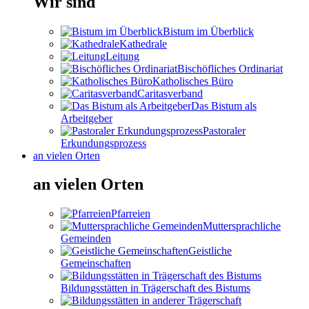
Wir sind
Bistum im Überblick
Kathedrale
Leitung
Bischöfliches Ordinariat
Katholisches Büro
Caritasverband
Das Bistum als
Arbeitgeber
Pastoraler
Erkundungsprozess
an vielen Orten
an vielen Orten
Pfarreien
Muttersprachliche
Gemeinden
Geistliche
Gemeinschaften
Bildungsstätten in Trägerschaft des Bistums