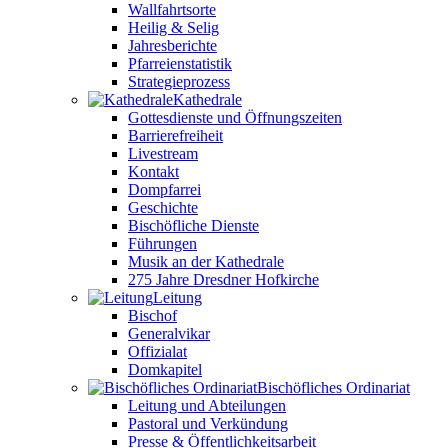
Wallfahrtsorte
Heilig & Selig
Jahresberichte
Pfarreienstatistik
Strategieprozess
Kathedrale
Gottesdienste und Öffnungszeiten
Barrierefreiheit
Livestream
Kontakt
Dompfarrei
Geschichte
Bischöfliche Dienste
Führungen
Musik an der Kathedrale
275 Jahre Dresdner Hofkirche
Leitung
Bischof
Generalvikar
Offizialat
Domkapitel
Bischöfliches Ordinariat
Leitung und Abteilungen
Pastoral und Verkündung
Presse & Öffentlichkeitsarbeit