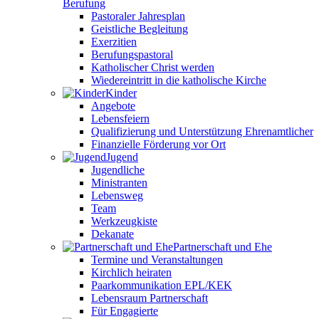
Berufung
Pastoraler Jahresplan
Geistliche Begleitung
Exerzitien
Berufungspastoral
Katholischer Christ werden
Wiedereintritt in die katholische Kirche
Kinder
Angebote
Lebensfeiern
Qualifizierung und Unterstützung Ehrenamtlicher
Finanzielle Förderung vor Ort
Jugend
Jugendliche
Ministranten
Lebensweg
Team
Werkzeugkiste
Dekanate
Partnerschaft und Ehe
Termine und Veranstaltungen
Kirchlich heiraten
Paarkommunikation EPL/KEK
Lebensraum Partnerschaft
Für Engagierte