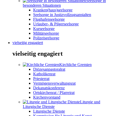
Seelsorge in
besonderen Situationen
Kranken(haus)seelsorge
Seelsorge in Justizvollzugsanstalten
Flughafenseelsorge
Urlauber- & Pilgerseelsorge
Kurseelsorge
Militärseelsorge
Polizeiseelsorge
vielseitig engagiert
vielseitig engagiert
Kirchliche Gremien
Diözesanpastoralrat
Katholikenrat
Priesterrat
Vermögensverwaltungsrat
Dekanatskonferenz
Ortskirchenrat / Pfarreirat
Kirchenvorstand
Liturgie und
Liturgische Dienste
Liturgische Dienste
Kommission für Liturgie und Kunst