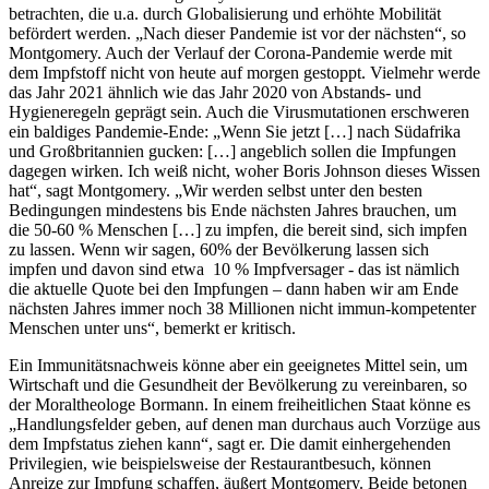
betrachten, die u.a. durch Globalisierung und erhöhte Mobilität
befördert werden. „Nach dieser Pandemie ist vor der nächsten“, so
Montgomery. Auch der Verlauf der Corona-Pandemie werde mit
dem Impfstoff nicht von heute auf morgen gestoppt. Vielmehr werde
das Jahr 2021 ähnlich wie das Jahr 2020 von Abstands- und
Hygieneregeln geprägt sein. Auch die Virusmutationen erschweren
ein baldiges Pandemie-Ende: „Wenn Sie jetzt […] nach Südafrika
und Großbritannien gucken: […] angeblich sollen die Impfungen
dagegen wirken. Ich weiß nicht, woher Boris Johnson dieses Wissen
hat“, sagt Montgomery. „Wir werden selbst unter den besten
Bedingungen mindestens bis Ende nächsten Jahres brauchen, um
die 50-60 % Menschen […] zu impfen, die bereit sind, sich impfen
zu lassen. Wenn wir sagen, 60% der Bevölkerung lassen sich
impfen und davon sind etwa 10 % Impfversager - das ist nämlich
die aktuelle Quote bei den Impfungen – dann haben wir am Ende
nächsten Jahres immer noch 38 Millionen nicht immun-kompetenter
Menschen unter uns“, bemerkt er kritisch.
Ein Immunitätsnachweis könne aber ein geeignetes Mittel sein, um
Wirtschaft und die Gesundheit der Bevölkerung zu vereinbaren, so
der Moraltheologe Bormann. In einem freiheitlichen Staat könne es
„Handlungsfelder geben, auf denen man durchaus auch Vorzüge aus
dem Impfstatus ziehen kann“, sagt er. Die damit einhergehenden
Privilegien, wie beispielsweise der Restaurantbesuch, können
Anreize zur Impfung schaffen, äußert Montgomery. Beide betonen