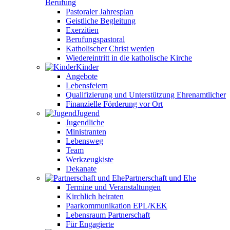
Berufung
Pastoraler Jahresplan
Geistliche Begleitung
Exerzitien
Berufungspastoral
Katholischer Christ werden
Wiedereintritt in die katholische Kirche
Kinder
Angebote
Lebensfeiern
Qualifizierung und Unterstützung Ehrenamtlicher
Finanzielle Förderung vor Ort
Jugend
Jugendliche
Ministranten
Lebensweg
Team
Werkzeugkiste
Dekanate
Partnerschaft und Ehe
Termine und Veranstaltungen
Kirchlich heiraten
Paarkommunikation EPL/KEK
Lebensraum Partnerschaft
Für Engagierte