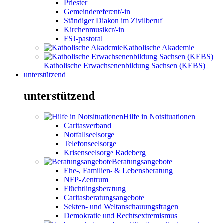
Priester
Gemeindereferent/-in
Ständiger Diakon im Zivilberuf
Kirchenmusiker/-in
FSJ-pastoral
Katholische Akademie
Katholische Erwachsenenbildung Sachsen (KEBS)
unterstützend
unterstützend
Hilfe in Notsituationen
Caritasverband
Notfallseelsorge
Telefonseelsorge
Krisenseelsorge Radeberg
Beratungsangebote
Ehe-, Familien- & Lebensberatung
NFP-Zentrum
Flüchtlingsberatung
Caritasberatungsangebote
Sekten- und Weltanschauungsfragen
Demokratie und Rechtsextremismus