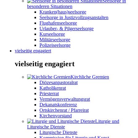
Seelsorge in
besonderen Situationen
Kranken(haus)seelsorge
Seelsorge in Justizvollzugsanstalten
Flughafenseelsorge
Urlauber- & Pilgerseelsorge
Kurseelsorge
Militärseelsorge
Polizeiseelsorge
vielseitig engagiert
vielseitig engagiert
Kirchliche Gremien
Diözesanpastoralrat
Katholikenrat
Priesterrat
Vermögensverwaltungsrat
Dekanatskonferenz
Ortskirchenrat / Pfarreirat
Kirchenvorstand
Liturgie und
Liturgische Dienste
Liturgische Dienste
Kommission für Liturgie und Kunst