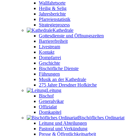
Wallfahrtsorte
Heilig & Selig
Jahresberichte
Pfarreienstatistik
Strategieprozess
Kathedrale
Gottesdienste und Öffnungszeiten
Barrierefreiheit
Livestream
Kontakt
Dompfarrei
Geschichte
Bischöfliche Dienste
Führungen
Musik an der Kathedrale
275 Jahre Dresdner Hofkirche
Leitung
Bischof
Generalvikar
Offizialat
Domkapitel
Bischöfliches Ordinariat
Leitung und Abteilungen
Pastoral und Verkündung
Presse & Öffentlichkeitsarbeit