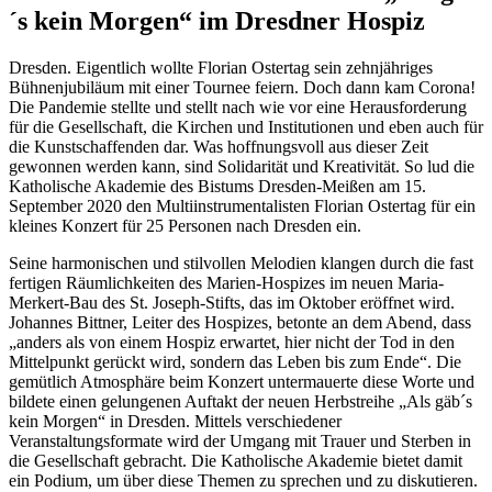
´s kein Morgen“ im Dresdner Hospiz
Dresden. Eigentlich wollte Florian Ostertag sein zehnjähriges
Bühnenjubiläum mit einer Tournee feiern. Doch dann kam Corona!
Die Pandemie stellte und stellt nach wie vor eine Herausforderung
für die Gesellschaft, die Kirchen und Institutionen und eben auch für
die Kunstschaffenden dar. Was hoffnungsvoll aus dieser Zeit
gewonnen werden kann, sind Solidarität und Kreativität. So lud die
Katholische Akademie des Bistums Dresden-Meißen am 15.
September 2020 den Multiinstrumentalisten Florian Ostertag für ein
kleines Konzert für 25 Personen nach Dresden ein.
Seine harmonischen und stilvollen Melodien klangen durch die fast
fertigen Räumlichkeiten des Marien-Hospizes im neuen Maria-
Merkert-Bau des St. Joseph-Stifts, das im Oktober eröffnet wird.
Johannes Bittner, Leiter des Hospizes, betonte an dem Abend, dass
„anders als von einem Hospiz erwartet, hier nicht der Tod in den
Mittelpunkt gerückt wird, sondern das Leben bis zum Ende“. Die
gemütlich Atmosphäre beim Konzert untermauerte diese Worte und
bildete einen gelungenen Auftakt der neuen Herbstreihe „Als gäb´s
kein Morgen“ in Dresden. Mittels verschiedener
Veranstaltungsformate wird der Umgang mit Trauer und Sterben in
die Gesellschaft gebracht. Die Katholische Akademie bietet damit
ein Podium, um über diese Themen zu sprechen und zu diskutieren.