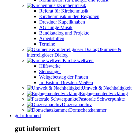
Kirchenmusik
Referat für Kirchenmusik
Kirchenmusik in den Regionen
Dresdner Kapellknaben
AG Junge Musik
Bandkatalog und Projekte
Arbeitshilfen
Termine
Ökumene &
interreligiöser Dialog
Kirche weltweit
Hilfswerke
Sternsinger
Weltgebetstag der Frauen
Im Bistum Dresden-Meißen
Umwelt & Nachhaltigkeit
Engagemententwicklung
Pastorale Schwerpunkte
Diözesanarchiv
Domschatzkammer
gut informiert
gut informiert