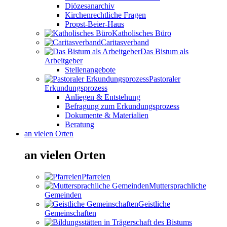
Diözesanarchiv
Kirchenrechtliche Fragen
Propst-Beier-Haus
Katholisches Büro
Caritasverband
Das Bistum als
Arbeitgeber
Stellenangebote
Pastoraler
Erkundungsprozess
Anliegen & Entstehung
Befragung zum Erkundungsprozess
Dokumente & Materialien
Beratung
an vielen Orten
an vielen Orten
Pfarreien
Muttersprachliche
Gemeinden
Geistliche
Gemeinschaften