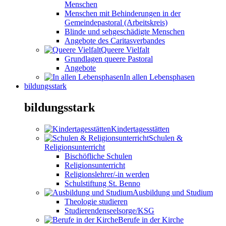
Menschen
Menschen mit Behinderungen in der
Gemeindepastoral (Arbeitskreis)
Blinde und sehgeschädigte Menschen
Angebote des Caritasverbandes
Queere Vielfalt
Grundlagen queere Pastoral
Angebote
In allen Lebensphasen
bildungsstark
bildungsstark
Kindertagesstätten
Schulen &
Religionsunterricht
Bischöfliche Schulen
Religionsunterricht
Religionslehrer/-in werden
Schulstiftung St. Benno
Ausbildung und Studium
Theologie studieren
Studierendenseelsorge/KSG
Berufe in der Kirche