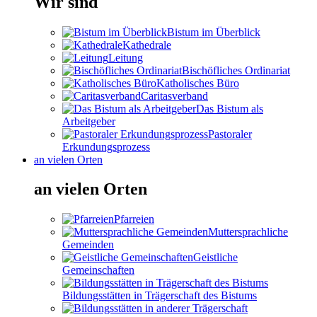
Wir sind
Bistum im Überblick
Kathedrale
Leitung
Bischöfliches Ordinariat
Katholisches Büro
Caritasverband
Das Bistum als
Arbeitgeber
Pastoraler
Erkundungsprozess
an vielen Orten
an vielen Orten
Pfarreien
Muttersprachliche
Gemeinden
Geistliche
Gemeinschaften
Bildungsstätten in Trägerschaft des Bistums