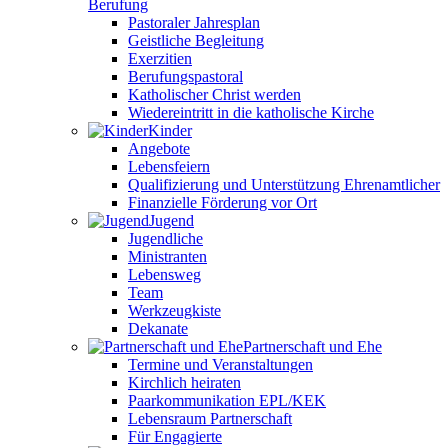
Berufung
Pastoraler Jahresplan
Geistliche Begleitung
Exerzitien
Berufungspastoral
Katholischer Christ werden
Wiedereintritt in die katholische Kirche
Kinder
Angebote
Lebensfeiern
Qualifizierung und Unterstützung Ehrenamtlicher
Finanzielle Förderung vor Ort
Jugend
Jugendliche
Ministranten
Lebensweg
Team
Werkzeugkiste
Dekanate
Partnerschaft und Ehe
Termine und Veranstaltungen
Kirchlich heiraten
Paarkommunikation EPL/KEK
Lebensraum Partnerschaft
Für Engagierte