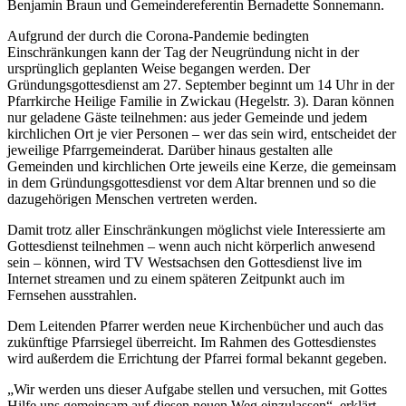
Benjamin Braun und Gemeindereferentin Bernadette Sonnemann.
Aufgrund der durch die Corona-Pandemie bedingten
Einschränkungen kann der Tag der Neugründung nicht in der
ursprünglich geplanten Weise begangen werden. Der
Gründungsgottesdienst am 27. September beginnt um 14 Uhr in der
Pfarrkirche Heilige Familie in Zwickau (Hegelstr. 3). Daran können
nur geladene Gäste teilnehmen: aus jeder Gemeinde und jedem
kirchlichen Ort je vier Personen – wer das sein wird, entscheidet der
jeweilige Pfarrgemeinderat. Darüber hinaus gestalten alle
Gemeinden und kirchlichen Orte jeweils eine Kerze, die gemeinsam
in dem Gründungsgottesdienst vor dem Altar brennen und so die
dazugehörigen Menschen vertreten werden.
Damit trotz aller Einschränkungen möglichst viele Interessierte am
Gottesdienst teilnehmen – wenn auch nicht körperlich anwesend
sein – können, wird TV Westsachsen den Gottesdienst live im
Internet streamen und zu einem späteren Zeitpunkt auch im
Fernsehen ausstrahlen.
Dem Leitenden Pfarrer werden neue Kirchenbücher und auch das
zukünftige Pfarrsiegel überreicht. Im Rahmen des Gottesdienstes
wird außerdem die Errichtung der Pfarrei formal bekannt gegeben.
„Wir werden uns dieser Aufgabe stellen und versuchen, mit Gottes
Hilfe uns gemeinsam auf diesen neuen Weg einzulassen“, erklärt