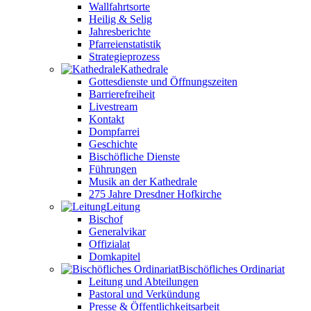
Wallfahrtsorte
Heilig & Selig
Jahresberichte
Pfarreienstatistik
Strategieprozess
Kathedrale
Gottesdienste und Öffnungszeiten
Barrierefreiheit
Livestream
Kontakt
Dompfarrei
Geschichte
Bischöfliche Dienste
Führungen
Musik an der Kathedrale
275 Jahre Dresdner Hofkirche
Leitung
Bischof
Generalvikar
Offizialat
Domkapitel
Bischöfliches Ordinariat
Leitung und Abteilungen
Pastoral und Verkündung
Presse & Öffentlichkeitsarbeit