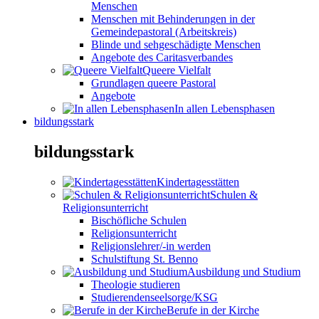
Menschen
Menschen mit Behinderungen in der
Gemeindepastoral (Arbeitskreis)
Blinde und sehgeschädigte Menschen
Angebote des Caritasverbandes
Queere Vielfalt
Grundlagen queere Pastoral
Angebote
In allen Lebensphasen
bildungsstark
bildungsstark
Kindertagesstätten
Schulen &
Religionsunterricht
Bischöfliche Schulen
Religionsunterricht
Religionslehrer/-in werden
Schulstiftung St. Benno
Ausbildung und Studium
Theologie studieren
Studierendenseelsorge/KSG
Berufe in der Kirche