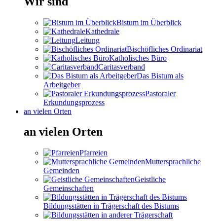
Wir sind
Bistum im Überblick
Kathedrale
Leitung
Bischöfliches Ordinariat
Katholisches Büro
Caritasverband
Das Bistum als
Arbeitgeber
Pastoraler
Erkundungsprozess
an vielen Orten
an vielen Orten
Pfarreien
Muttersprachliche
Gemeinden
Geistliche
Gemeinschaften
Bildungsstätten in Trägerschaft des Bistums