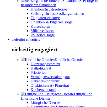
Seelsorge in
besonderen Situationen
Kranken(haus)seelsorge
Seelsorge in Justizvollzugsanstalten
Flughafenseelsorge
Urlauber- & Pilgerseelsorge
Kurseelsorge
Militärseelsorge
Polizeiseelsorge
vielseitig engagiert
vielseitig engagiert
Kirchliche Gremien
Diözesanpastoralrat
Katholikenrat
Priesterrat
Vermögensverwaltungsrat
Dekanatskonferenz
Ortskirchenrat / Pfarreirat
Kirchenvorstand
Liturgie und
Liturgische Dienste
Liturgische Dienste
Kommission für Liturgie und Kunst