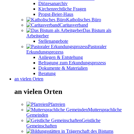
Diözesanarchiv
Kirchenrechtliche Fragen
Propst-Beier-Haus
Katholisches Büro
Caritasverband
Das Bistum als
Arbeitgeber
Stellenangebote
Pastoraler
Erkundungsprozess
Anliegen & Entstehung
Befragung zum Erkundungsprozess
Dokumente & Materialien
Beratung
an vielen Orten
an vielen Orten
Pfarreien
Muttersprachliche
Gemeinden
Geistliche
Gemeinschaften