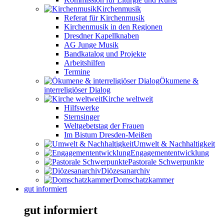
Kirchenmusik
Referat für Kirchenmusik
Kirchenmusik in den Regionen
Dresdner Kapellknaben
AG Junge Musik
Bandkatalog und Projekte
Arbeitshilfen
Termine
Ökumene &
interreligiöser Dialog
Kirche weltweit
Hilfswerke
Sternsinger
Weltgebetstag der Frauen
Im Bistum Dresden-Meißen
Umwelt & Nachhaltigkeit
Engagemententwicklung
Pastorale Schwerpunkte
Diözesanarchiv
Domschatzkammer
gut informiert
gut informiert