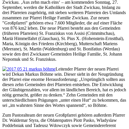
Zwickau. ‚Aus zehn mach eins‘ – am kommenden Sonntag, 27.
September, werden die Katholiken der Stadt Zwickau, bislang zu
drei Pfarreien zugehörig, mit sieben weiteren Pfarreien des Umlands
zusammen zur Pfarrei Heilige Familie Zwickau. Zur neuen
"Großpfarrei" gehören etwa 7.600 Mitglieder, die auf einer Fläche
von 876 km2 leben. Die neue Pfarrei besteht aus den Gemeinden
(früheren Pfarreien) St. Franziskus von Assisi (Crimmitschau),
Mariä Himmelfahrt (Glauchau), St. Pius X. (Hohenstein-Ernstthal),
Maria, Königin des Friedens (Kirchberg), Mutterschaft Mariens
(Meerane), St. Martin (Waldenburg) und St. Bonifatius (Werdau)
sowie den drei Zwickauer Gemeinden Heilige Familie, St. Johann
Nepomuk und St. Franziskus.
Leitender Pfarrer der neuen Pfarrei
wird Dekan Markus Böhme sein. Dieser sieht in der Neugründung
der Pfarrei eine enorme Herausforderung: „Ursprünglich sollten aus
diesen zehn Gemeinden drei Pfarreien entstehen. Die Entwicklung
der Gläubigenzahlen, vor allem im ländlichen Bereich, hat es jedoch
nötig gemacht, größer zu denken.“ Zehn Gemeinden mit den
unterschiedlichsten Prägungen „unter einen Hut“ zu bekommen, das
sei „im wahrsten Sinne des Wortes spannend“, so Böhme.
Zum Pastoralteam der neuen Großpfarrei gehören außerdem Pfarrer
Dr. Waldemar Styra, die Oblatenpatres Piotr Pasko, Wladyslaw
Poddebniak und Tadeusz Wdowczyk sowie Gemeindereferent