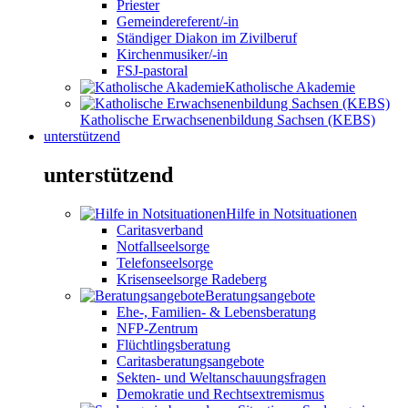
Priester
Gemeindereferent/-in
Ständiger Diakon im Zivilberuf
Kirchenmusiker/-in
FSJ-pastoral
Katholische Akademie
Katholische Erwachsenenbildung Sachsen (KEBS)
unterstützend
unterstützend
Hilfe in Notsituationen
Caritasverband
Notfallseelsorge
Telefonseelsorge
Krisenseelsorge Radeberg
Beratungsangebote
Ehe-, Familien- & Lebensberatung
NFP-Zentrum
Flüchtlingsberatung
Caritasberatungsangebote
Sekten- und Weltanschauungsfragen
Demokratie und Rechtsextremismus