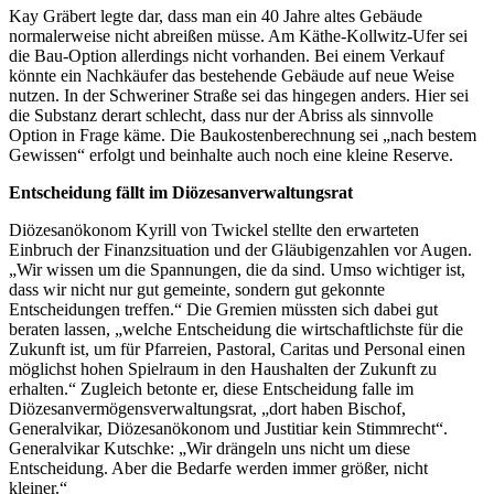
Kay Gräbert legte dar, dass man ein 40 Jahre altes Gebäude
normalerweise nicht abreißen müsse. Am Käthe-Kollwitz-Ufer sei
die Bau-Option allerdings nicht vorhanden. Bei einem Verkauf
könnte ein Nachkäufer das bestehende Gebäude auf neue Weise
nutzen. In der Schweriner Straße sei das hingegen anders. Hier sei
die Substanz derart schlecht, dass nur der Abriss als sinnvolle
Option in Frage käme. Die Baukostenberechnung sei „nach bestem
Gewissen“ erfolgt und beinhalte auch noch eine kleine Reserve.
Entscheidung fällt im Diözesanverwaltungsrat
Diözesanökonom Kyrill von Twickel stellte den erwarteten
Einbruch der Finanzsituation und der Gläubigenzahlen vor Augen.
„Wir wissen um die Spannungen, die da sind. Umso wichtiger ist,
dass wir nicht nur gut gemeinte, sondern gut gekonnte
Entscheidungen treffen.“ Die Gremien müssten sich dabei gut
beraten lassen, „welche Entscheidung die wirtschaftlichste für die
Zukunft ist, um für Pfarreien, Pastoral, Caritas und Personal einen
möglichst hohen Spielraum in den Haushalten der Zukunft zu
erhalten.“ Zugleich betonte er, diese Entscheidung falle im
Diözesanvermögensverwaltungsrat, „dort haben Bischof,
Generalvikar, Diözesanökonom und Justitiar kein Stimmrecht“.
Generalvikar Kutschke: „Wir drängeln uns nicht um diese
Entscheidung. Aber die Bedarfe werden immer größer, nicht
kleiner.“