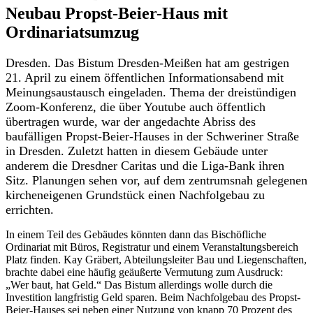
Neubau Propst-Beier-Haus mit
Ordinariatsumzug
Dresden. Das Bistum Dresden-Meißen hat am gestrigen
21. April zu einem öffentlichen Informationsabend mit
Meinungsaustausch eingeladen. Thema der dreistündigen
Zoom-Konferenz, die über Youtube auch öffentlich
übertragen wurde, war der angedachte Abriss des
baufälligen Propst-Beier-Hauses in der Schweriner Straße
in Dresden. Zuletzt hatten in diesem Gebäude unter
anderem die Dresdner Caritas und die Liga-Bank ihren
Sitz. Planungen sehen vor, auf dem zentrumsnah gelegenen
kircheneigenen Grundstück einen Nachfolgebau zu
errichten.
In einem Teil des Gebäudes könnten dann das Bischöfliche
Ordinariat mit Büros, Registratur und einem Veranstaltungsbereich
Platz finden. Kay Gräbert, Abteilungsleiter Bau und Liegenschaften,
brachte dabei eine häufig geäußerte Vermutung zum Ausdruck:
„Wer baut, hat Geld.“ Das Bistum allerdings wolle durch die
Investition langfristig Geld sparen. Beim Nachfolgebau des Propst-
Beier-Hauses sei neben einer Nutzung von knapp 70 Prozent des