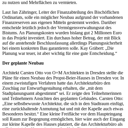
zu nutzen und Mehrflächen zu vermieten.
Laut Jan Zähringer, Leiter der Finanzabteilung des Bischöflichen
Ordinariats, solle ein möglicher Neubau aufgrund der vorhandenen
Finanzreserven aus eigenen Mitteln gestemmt werden. Darüber
entscheide letztlich jedoch der Vermögensverwaltungsrat des
Bistums. An Planungskosten wurden bislang gut 2 Millionen Euro
in das Projekt investiert. Ein durchaus hoher Betrag, der mit Blick
auf die anstehende Beschlussfassung allerdings Planungssicherheit
bei einem konkreten Bau garantieren solle. Kay Gräbert: „Die
Planung war teuer, ist aber wichtig für eine gute Entscheidung.“
Der geplante Neubau
Architekt Carsten Otto von O+M Architekten in Dresden stellte die
Pläne für einen Neubau des Propst-Beier-Hauses in Dresden vor. In
einem zweistufigen Verfahren hatte das Architekturbüro den
Zuschlag zur Entwurfsgestaltung erhalten, die „mit dem
Stadtplanungsamt abgestimmt“ sei. Er zeigte den Teilnehmerinnen
und Teilnehmern Ansichten des geplanten Gebäudes. Carsten Otto:
„Eine selbstbewusste Architektur, die sich in den Stadtraum einfügt,
eine zurückhaltende Anmutung hat und mit der Kapelle auch etwas
Besonderes besitzt.“ Eine kleine Freifläche vor dem Haupteingang
soll Raum zur Begegnung ermöglichen, hier wäre auch der Eingang
zur kleine Kapelle des Hauses platziert, die das Architekturbüro als