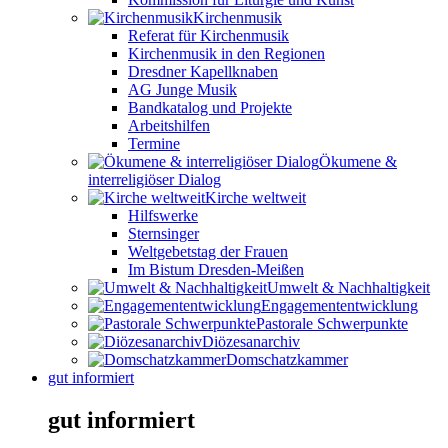
Kirchenmusik
Referat für Kirchenmusik
Kirchenmusik in den Regionen
Dresdner Kapellknaben
AG Junge Musik
Bandkatalog und Projekte
Arbeitshilfen
Termine
Ökumene &
interreligiöser Dialog
Kirche weltweit
Hilfswerke
Sternsinger
Weltgebetstag der Frauen
Im Bistum Dresden-Meißen
Umwelt & Nachhaltigkeit
Engagemententwicklung
Pastorale Schwerpunkte
Diözesanarchiv
Domschatzkammer
gut informiert
gut informiert