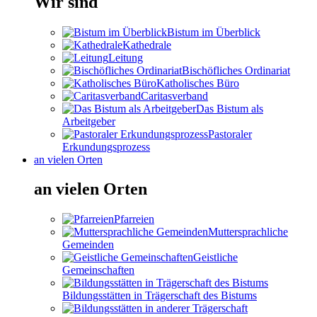
Wir sind
Bistum im Überblick
Kathedrale
Leitung
Bischöfliches Ordinariat
Katholisches Büro
Caritasverband
Das Bistum als
Arbeitgeber
Pastoraler
Erkundungsprozess
an vielen Orten
an vielen Orten
Pfarreien
Muttersprachliche
Gemeinden
Geistliche
Gemeinschaften
Bildungsstätten in Trägerschaft des Bistums