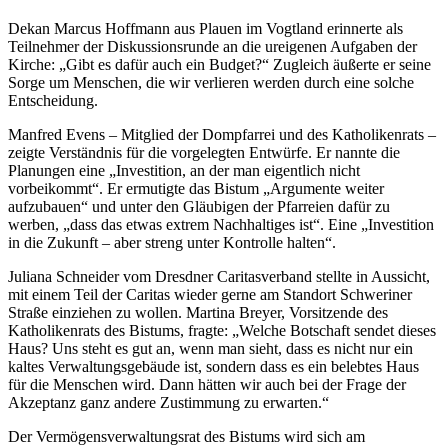
Dekan Marcus Hoffmann aus Plauen im Vogtland erinnerte als
Teilnehmer der Diskussionsrunde an die ureigenen Aufgaben der
Kirche: „Gibt es dafür auch ein Budget?“ Zugleich äußerte er seine
Sorge um Menschen, die wir verlieren werden durch eine solche
Entscheidung.
Manfred Evens – Mitglied der Dompfarrei und des Katholikenrats –
zeigte Verständnis für die vorgelegten Entwürfe. Er nannte die
Planungen eine „Investition, an der man eigentlich nicht
vorbeikommt“. Er ermutigte das Bistum „Argumente weiter
aufzubauen“ und unter den Gläubigen der Pfarreien dafür zu
werben, „dass das etwas extrem Nachhaltiges ist“. Eine „Investition
in die Zukunft – aber streng unter Kontrolle halten“.
Juliana Schneider vom Dresdner Caritasverband stellte in Aussicht,
mit einem Teil der Caritas wieder gerne am Standort Schweriner
Straße einziehen zu wollen. Martina Breyer, Vorsitzende des
Katholikenrats des Bistums, fragte: „Welche Botschaft sendet dieses
Haus? Uns steht es gut an, wenn man sieht, dass es nicht nur ein
kaltes Verwaltungsgebäude ist, sondern dass es ein belebtes Haus
für die Menschen wird. Dann hätten wir auch bei der Frage der
Akzeptanz ganz andere Zustimmung zu erwarten.“
Der Vermögensverwaltungsrat des Bistums wird sich am