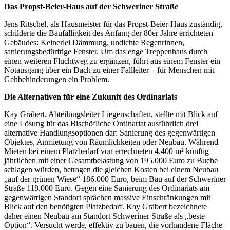
Das Propst-Beier-Haus auf der Schweriner Straße
Jens Ritschel, als Hausmeister für das Propst-Beier-Haus zuständig,
schilderte die Baufälligkeit des Anfang der 80er Jahre errichteten
Gebäudes: Keinerlei Dämmung, undichte Regenrinnen,
sanierungsbedürftige Fenster. Um das enge Treppenhaus durch
einen weiteren Fluchtweg zu ergänzen, führt aus einem Fenster ein
Notausgang über ein Dach zu einer Fallleiter – für Menschen mit
Gehbehinderungen ein Problem.
Die Alternativen für eine Zukunft des Ordinariats
Kay Gräbert, Abteilungsleiter Liegenschaften, stellte mit Blick auf
eine Lösung für das Bischöfliche Ordinariat ausführlich drei
alternative Handlungsoptionen dar: Sanierung des gegenwärtigen
Objektes, Anmietung von Räumlichkeiten oder Neubau. Während
Mieten bei einem Platzbedarf von errechneten 4.400 m² künftig
jährlichen mit einer Gesamtbelastung von 195.000 Euro zu Buche
schlagen würden, betragen die gleichen Kosten bei einem Neubau
„auf der grünen Wiese“ 186.000 Euro, beim Bau auf der Schweriner
Straße 118.000 Euro. Gegen eine Sanierung des Ordinariats am
gegenwärtigen Standort sprächen massive Einschränkungen mit
Blick auf den benötigten Platzbedarf. Kay Gräbert bezeichnete
daher einen Neubau am Standort Schweriner Straße als „beste
Option“. Versucht werde, effektiv zu bauen, die vorhandene Fläche