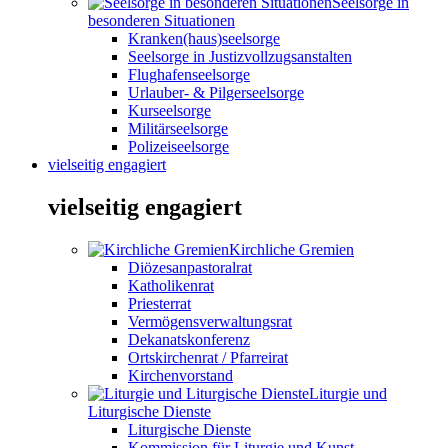
Seelsorge in
besonderen Situationen
Kranken(haus)seelsorge
Seelsorge in Justizvollzugsanstalten
Flughafenseelsorge
Urlauber- & Pilgerseelsorge
Kurseelsorge
Militärseelsorge
Polizeiseelsorge
vielseitig engagiert
vielseitig engagiert
Kirchliche Gremien
Diözesanpastoralrat
Katholikenrat
Priesterrat
Vermögensverwaltungsrat
Dekanatskonferenz
Ortskirchenrat / Pfarreirat
Kirchenvorstand
Liturgie und
Liturgische Dienste
Liturgische Dienste
Kommission für Liturgie und Kunst