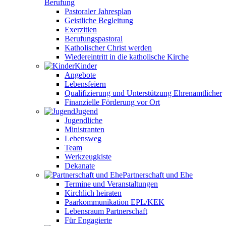
Berufung
Pastoraler Jahresplan
Geistliche Begleitung
Exerzitien
Berufungspastoral
Katholischer Christ werden
Wiedereintritt in die katholische Kirche
Kinder
Angebote
Lebensfeiern
Qualifizierung und Unterstützung Ehrenamtlicher
Finanzielle Förderung vor Ort
Jugend
Jugendliche
Ministranten
Lebensweg
Team
Werkzeugkiste
Dekanate
Partnerschaft und Ehe
Termine und Veranstaltungen
Kirchlich heiraten
Paarkommunikation EPL/KEK
Lebensraum Partnerschaft
Für Engagierte