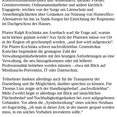
Konferenzteilnehmerinnen und -teilnehmern, darunter Priester,
Gremienvertreter, Ordinariatsmitarbeiter und andere kirchlich
Engagierte, reichten von der Sorge um Lärmschutz und
Abstellmöglichkeiten über Gedanken zur Nutzung von Homeoffice-
Alternativen bis hin zu Statik-Sorgen bei Einrichtung der Registratur
im Dachgeschoss des Hauses.
Pfarrer Ralph Kochinka aus Auerbach warf die Frage auf, warum
nicht kleiner geplant werde? Aus Sicht der Pfarreien müsse vor Ort
in der Region oft geschrumpft werden, „und dort wird aufgestockt“.
Für Pfarrer Kochinka schwer nachvollziehbar. Generalvikar
Kutschke begründete die gestiegene Zahl der
Verwaltungsmitarbeitenden mit den heutigen Anforderungen an eine
Verwaltung, die neu hinzugekommen oder mit höherer
Professionalität betrieben werden müssten – etwa mit Blick auf
Missbrauchs-Prävention, IT oder Datenschutz.
Teilnehmer dankten allerdings auch für die Transparenz der
Darstellung und die Möglichkeit, darüber sprechen zu können. Für
Thomas Linz zeigte sich der Handlungsbedarf „nachvollziehbar“.
Mehr Zweifel hegte er allerdings mit Blick auf tatsächlichen
Flächenbedarf und Nachhaltigkeitsgedanken bei zwei aufgegebenen
Gebäuden. Vor allem die „Symbolwirkung“ eines solchen Neubaus
sei fragwürdig, „ob man in dieser Zeit, in der massiv gespart werden
muss, in ein solches Vorhaben investieren sollte.“