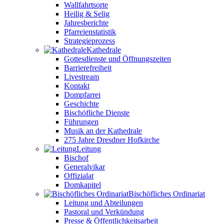
Wallfahrtsorte
Heilig & Selig
Jahresberichte
Pfarreienstatistik
Strategieprozess
Kathedrale
Gottesdienste und Öffnungszeiten
Barrierefreiheit
Livestream
Kontakt
Dompfarrei
Geschichte
Bischöfliche Dienste
Führungen
Musik an der Kathedrale
275 Jahre Dresdner Hofkirche
Leitung
Bischof
Generalvikar
Offizialat
Domkapitel
Bischöfliches Ordinariat
Leitung und Abteilungen
Pastoral und Verkündung
Presse & Öffentlichkeitsarbeit