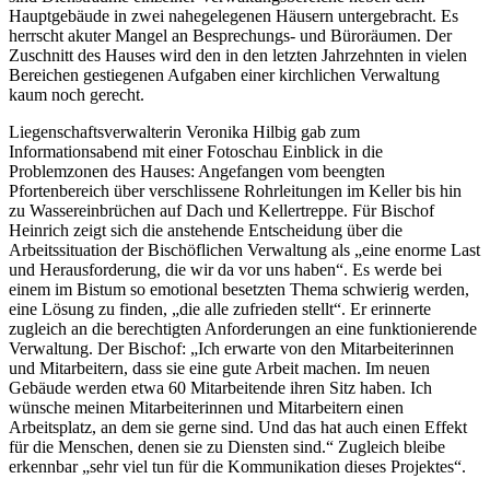
Hauptgebäude in zwei nahegelegenen Häusern untergebracht. Es
herrscht akuter Mangel an Besprechungs- und Büroräumen. Der
Zuschnitt des Hauses wird den in den letzten Jahrzehnten in vielen
Bereichen gestiegenen Aufgaben einer kirchlichen Verwaltung
kaum noch gerecht.
Liegenschaftsverwalterin Veronika Hilbig gab zum
Informationsabend mit einer Fotoschau Einblick in die
Problemzonen des Hauses: Angefangen vom beengten
Pfortenbereich über verschlissene Rohrleitungen im Keller bis hin
zu Wassereinbrüchen auf Dach und Kellertreppe. Für Bischof
Heinrich zeigt sich die anstehende Entscheidung über die
Arbeitssituation der Bischöflichen Verwaltung als „eine enorme Last
und Herausforderung, die wir da vor uns haben“. Es werde bei
einem im Bistum so emotional besetzten Thema schwierig werden,
eine Lösung zu finden, „die alle zufrieden stellt“. Er erinnerte
zugleich an die berechtigten Anforderungen an eine funktionierende
Verwaltung. Der Bischof: „Ich erwarte von den Mitarbeiterinnen
und Mitarbeitern, dass sie eine gute Arbeit machen. Im neuen
Gebäude werden etwa 60 Mitarbeitende ihren Sitz haben. Ich
wünsche meinen Mitarbeiterinnen und Mitarbeitern einen
Arbeitsplatz, an dem sie gerne sind. Und das hat auch einen Effekt
für die Menschen, denen sie zu Diensten sind.“ Zugleich bleibe
erkennbar „sehr viel tun für die Kommunikation dieses Projektes“.