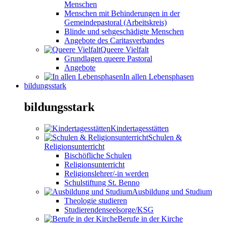
Menschen
Menschen mit Behinderungen in der
Gemeindepastoral (Arbeitskreis)
Blinde und sehgeschädigte Menschen
Angebote des Caritasverbandes
Queere Vielfalt
Grundlagen queere Pastoral
Angebote
In allen Lebensphasen
bildungsstark
bildungsstark
Kindertagesstätten
Schulen &
Religionsunterricht
Bischöfliche Schulen
Religionsunterricht
Religionslehrer/-in werden
Schulstiftung St. Benno
Ausbildung und Studium
Theologie studieren
Studierendenseelsorge/KSG
Berufe in der Kirche