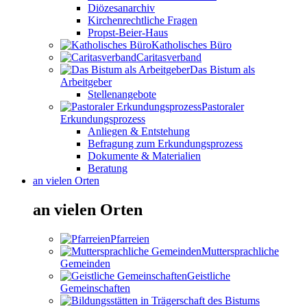
Diözesanarchiv
Kirchenrechtliche Fragen
Propst-Beier-Haus
Katholisches Büro
Caritasverband
Das Bistum als
Arbeitgeber
Stellenangebote
Pastoraler
Erkundungsprozess
Anliegen & Entstehung
Befragung zum Erkundungsprozess
Dokumente & Materialien
Beratung
an vielen Orten
an vielen Orten
Pfarreien
Muttersprachliche
Gemeinden
Geistliche
Gemeinschaften