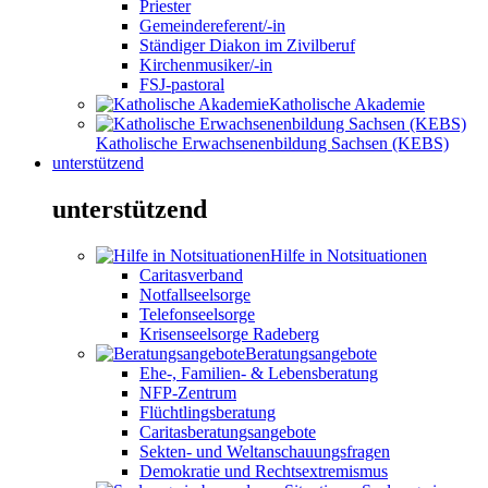
Priester
Gemeindereferent/-in
Ständiger Diakon im Zivilberuf
Kirchenmusiker/-in
FSJ-pastoral
Katholische Akademie
Katholische Erwachsenenbildung Sachsen (KEBS)
unterstützend
unterstützend
Hilfe in Notsituationen
Caritasverband
Notfallseelsorge
Telefonseelsorge
Krisenseelsorge Radeberg
Beratungsangebote
Ehe-, Familien- & Lebensberatung
NFP-Zentrum
Flüchtlingsberatung
Caritasberatungsangebote
Sekten- und Weltanschauungsfragen
Demokratie und Rechtsextremismus