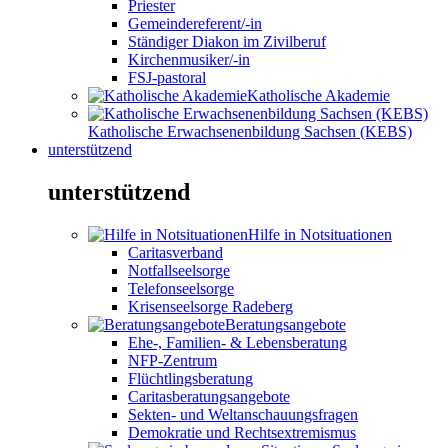
Priester
Gemeindereferent/-in
Ständiger Diakon im Zivilberuf
Kirchenmusiker/-in
FSJ-pastoral
Katholische Akademie
Katholische Erwachsenenbildung Sachsen (KEBS)
unterstützend
unterstützend
Hilfe in Notsituationen
Caritasverband
Notfallseelsorge
Telefonseelsorge
Krisenseelsorge Radeberg
Beratungsangebote
Ehe-, Familien- & Lebensberatung
NFP-Zentrum
Flüchtlingsberatung
Caritasberatungsangebote
Sekten- und Weltanschauungsfragen
Demokratie und Rechtsextremismus