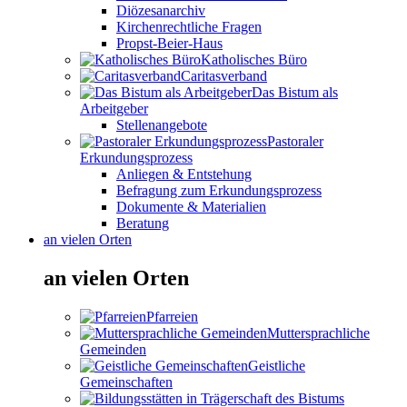
Diözesanarchiv
Kirchenrechtliche Fragen
Propst-Beier-Haus
Katholisches Büro
Caritasverband
Das Bistum als
Arbeitgeber
Stellenangebote
Pastoraler
Erkundungsprozess
Anliegen & Entstehung
Befragung zum Erkundungsprozess
Dokumente & Materialien
Beratung
an vielen Orten
an vielen Orten
Pfarreien
Muttersprachliche
Gemeinden
Geistliche
Gemeinschaften