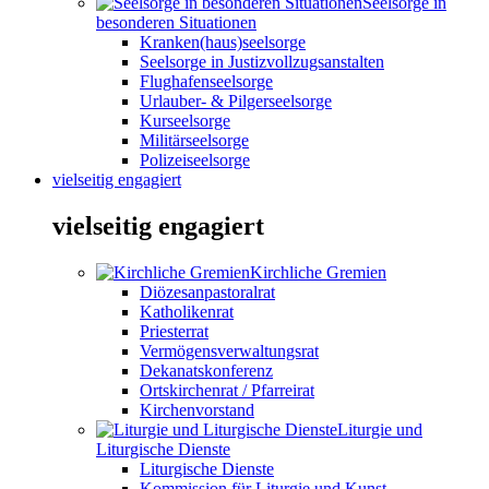
Seelsorge in
besonderen Situationen
Kranken(haus)seelsorge
Seelsorge in Justizvollzugsanstalten
Flughafenseelsorge
Urlauber- & Pilgerseelsorge
Kurseelsorge
Militärseelsorge
Polizeiseelsorge
vielseitig engagiert
vielseitig engagiert
Kirchliche Gremien
Diözesanpastoralrat
Katholikenrat
Priesterrat
Vermögensverwaltungsrat
Dekanatskonferenz
Ortskirchenrat / Pfarreirat
Kirchenvorstand
Liturgie und
Liturgische Dienste
Liturgische Dienste
Kommission für Liturgie und Kunst