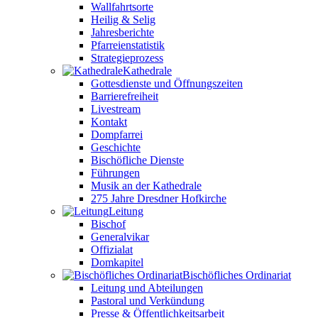
Wallfahrtsorte
Heilig & Selig
Jahresberichte
Pfarreienstatistik
Strategieprozess
Kathedrale
Gottesdienste und Öffnungszeiten
Barrierefreiheit
Livestream
Kontakt
Dompfarrei
Geschichte
Bischöfliche Dienste
Führungen
Musik an der Kathedrale
275 Jahre Dresdner Hofkirche
Leitung
Bischof
Generalvikar
Offizialat
Domkapitel
Bischöfliches Ordinariat
Leitung und Abteilungen
Pastoral und Verkündung
Presse & Öffentlichkeitsarbeit