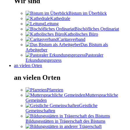
Wir sind
Bistum im Überblick
Kathedrale
Leitung
Bischöfliches Ordinariat
Katholisches Büro
Caritasverband
Das Bistum als
Arbeitgeber
Pastoraler
Erkundungsprozess
an vielen Orten
an vielen Orten
Pfarreien
Muttersprachliche
Gemeinden
Geistliche
Gemeinschaften
Bildungsstätten in Trägerschaft des Bistums