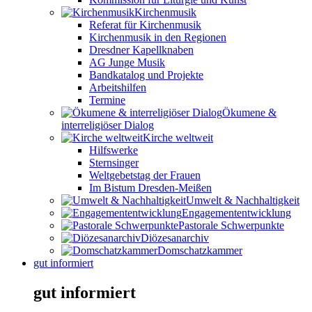
Kirchenmusik
Referat für Kirchenmusik
Kirchenmusik in den Regionen
Dresdner Kapellknaben
AG Junge Musik
Bandkatalog und Projekte
Arbeitshilfen
Termine
Ökumene &
interreligiöser Dialog
Kirche weltweit
Hilfswerke
Sternsinger
Weltgebetstag der Frauen
Im Bistum Dresden-Meißen
Umwelt & Nachhaltigkeit
Engagemententwicklung
Pastorale Schwerpunkte
Diözesanarchiv
Domschatzkammer
gut informiert
gut informiert