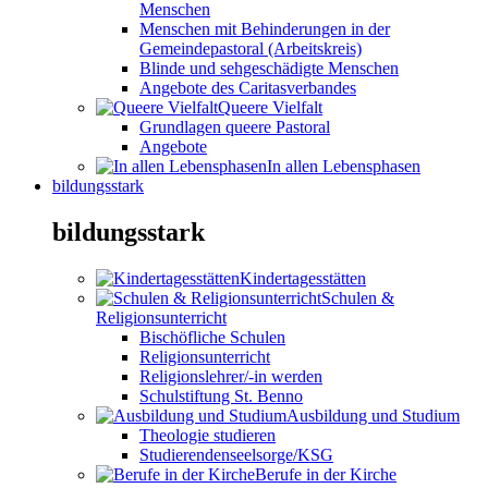
Menschen
Menschen mit Behinderungen in der
Gemeindepastoral (Arbeitskreis)
Blinde und sehgeschädigte Menschen
Angebote des Caritasverbandes
Queere Vielfalt
Grundlagen queere Pastoral
Angebote
In allen Lebensphasen
bildungsstark
bildungsstark
Kindertagesstätten
Schulen &
Religionsunterricht
Bischöfliche Schulen
Religionsunterricht
Religionslehrer/-in werden
Schulstiftung St. Benno
Ausbildung und Studium
Theologie studieren
Studierendenseelsorge/KSG
Berufe in der Kirche