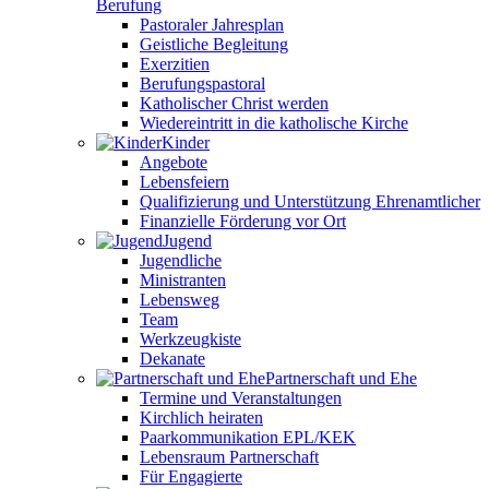
Berufung
Pastoraler Jahresplan
Geistliche Begleitung
Exerzitien
Berufungspastoral
Katholischer Christ werden
Wiedereintritt in die katholische Kirche
Kinder
Angebote
Lebensfeiern
Qualifizierung und Unterstützung Ehrenamtlicher
Finanzielle Förderung vor Ort
Jugend
Jugendliche
Ministranten
Lebensweg
Team
Werkzeugkiste
Dekanate
Partnerschaft und Ehe
Termine und Veranstaltungen
Kirchlich heiraten
Paarkommunikation EPL/KEK
Lebensraum Partnerschaft
Für Engagierte