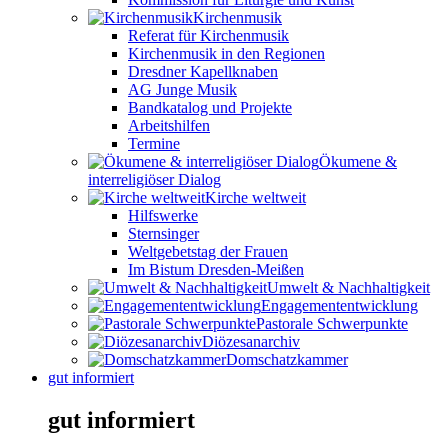
Kirchenmusik
Referat für Kirchenmusik
Kirchenmusik in den Regionen
Dresdner Kapellknaben
AG Junge Musik
Bandkatalog und Projekte
Arbeitshilfen
Termine
Ökumene &
interreligiöser Dialog
Kirche weltweit
Hilfswerke
Sternsinger
Weltgebetstag der Frauen
Im Bistum Dresden-Meißen
Umwelt & Nachhaltigkeit
Engagemententwicklung
Pastorale Schwerpunkte
Diözesanarchiv
Domschatzkammer
gut informiert
gut informiert