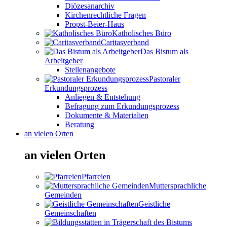
Diözesanarchiv
Kirchenrechtliche Fragen
Propst-Beier-Haus
Katholisches Büro
Caritasverband
Das Bistum als
Arbeitgeber
Stellenangebote
Pastoraler
Erkundungsprozess
Anliegen & Entstehung
Befragung zum Erkundungsprozess
Dokumente & Materialien
Beratung
an vielen Orten
an vielen Orten
Pfarreien
Muttersprachliche
Gemeinden
Geistliche
Gemeinschaften