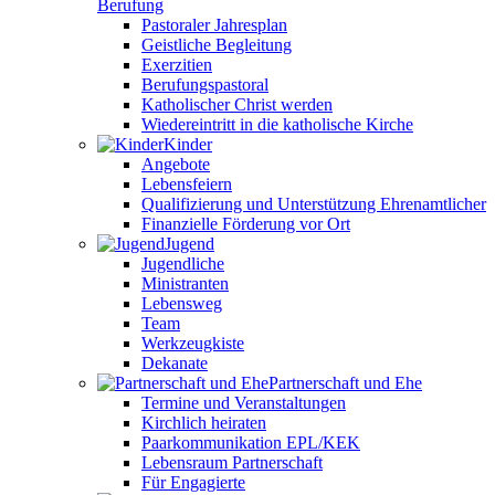
Berufung
Pastoraler Jahresplan
Geistliche Begleitung
Exerzitien
Berufungspastoral
Katholischer Christ werden
Wiedereintritt in die katholische Kirche
Kinder
Angebote
Lebensfeiern
Qualifizierung und Unterstützung Ehrenamtlicher
Finanzielle Förderung vor Ort
Jugend
Jugendliche
Ministranten
Lebensweg
Team
Werkzeugkiste
Dekanate
Partnerschaft und Ehe
Termine und Veranstaltungen
Kirchlich heiraten
Paarkommunikation EPL/KEK
Lebensraum Partnerschaft
Für Engagierte