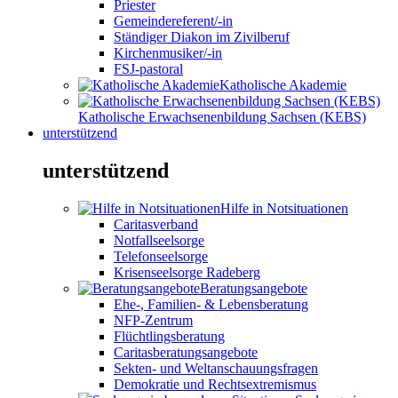
Priester
Gemeindereferent/-in
Ständiger Diakon im Zivilberuf
Kirchenmusiker/-in
FSJ-pastoral
Katholische Akademie
Katholische Erwachsenenbildung Sachsen (KEBS)
unterstützend
unterstützend
Hilfe in Notsituationen
Caritasverband
Notfallseelsorge
Telefonseelsorge
Krisenseelsorge Radeberg
Beratungsangebote
Ehe-, Familien- & Lebensberatung
NFP-Zentrum
Flüchtlingsberatung
Caritasberatungsangebote
Sekten- und Weltanschauungsfragen
Demokratie und Rechtsextremismus