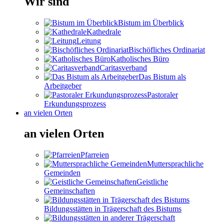
Wir sind
Bistum im Überblick
Kathedrale
Leitung
Bischöfliches Ordinariat
Katholisches Büro
Caritasverband
Das Bistum als
Arbeitgeber
Pastoraler
Erkundungsprozess
an vielen Orten
an vielen Orten
Pfarreien
Muttersprachliche
Gemeinden
Geistliche
Gemeinschaften
Bildungsstätten in Trägerschaft des Bistums