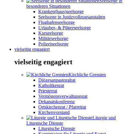
Seelsorge in
besonderen Situationen
Kranken(haus)seelsorge
Seelsorge in Justizvollzugsanstalten
Flughafenseelsorge
Urlauber- & Pilgerseelsorge
Kurseelsorge
Militärseelsorge
Polizeiseelsorge
vielseitig engagiert
vielseitig engagiert
Kirchliche Gremien
Diözesanpastoralrat
Katholikenrat
Priesterrat
Vermögensverwaltungsrat
Dekanatskonferenz
Ortskirchenrat / Pfarreirat
Kirchenvorstand
Liturgie und
Liturgische Dienste
Liturgische Dienste
Kommission für Liturgie und Kunst