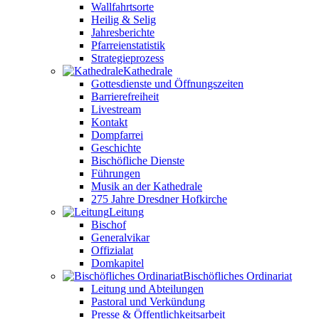
Wallfahrtsorte
Heilig & Selig
Jahresberichte
Pfarreienstatistik
Strategieprozess
Kathedrale
Gottesdienste und Öffnungszeiten
Barrierefreiheit
Livestream
Kontakt
Dompfarrei
Geschichte
Bischöfliche Dienste
Führungen
Musik an der Kathedrale
275 Jahre Dresdner Hofkirche
Leitung
Bischof
Generalvikar
Offizialat
Domkapitel
Bischöfliches Ordinariat
Leitung und Abteilungen
Pastoral und Verkündung
Presse & Öffentlichkeitsarbeit