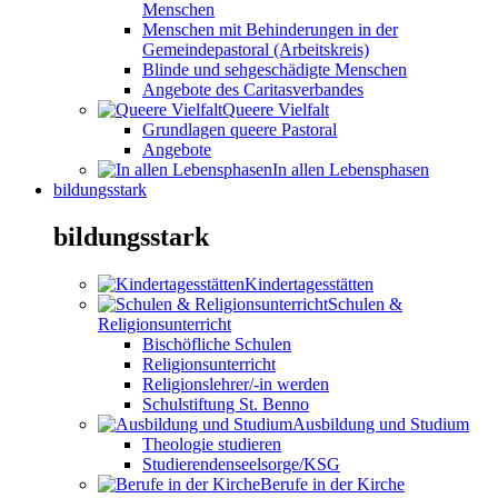
Menschen
Menschen mit Behinderungen in der
Gemeindepastoral (Arbeitskreis)
Blinde und sehgeschädigte Menschen
Angebote des Caritasverbandes
Queere Vielfalt
Grundlagen queere Pastoral
Angebote
In allen Lebensphasen
bildungsstark
bildungsstark
Kindertagesstätten
Schulen &
Religionsunterricht
Bischöfliche Schulen
Religionsunterricht
Religionslehrer/-in werden
Schulstiftung St. Benno
Ausbildung und Studium
Theologie studieren
Studierendenseelsorge/KSG
Berufe in der Kirche