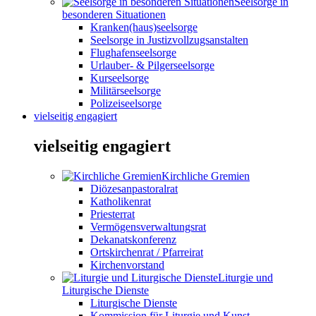
Seelsorge in
besonderen Situationen
Kranken(haus)seelsorge
Seelsorge in Justizvollzugsanstalten
Flughafenseelsorge
Urlauber- & Pilgerseelsorge
Kurseelsorge
Militärseelsorge
Polizeiseelsorge
vielseitig engagiert
vielseitig engagiert
Kirchliche Gremien
Diözesanpastoralrat
Katholikenrat
Priesterrat
Vermögensverwaltungsrat
Dekanatskonferenz
Ortskirchenrat / Pfarreirat
Kirchenvorstand
Liturgie und
Liturgische Dienste
Liturgische Dienste
Kommission für Liturgie und Kunst