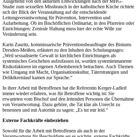
Ausgehend von den aktuellen Entwicklungen nach der MHG-
Studie zum sexuellen Missbrauch in der katholischen Kirche richtete
sich der Blick der Veranstaltung auf die entscheidende
Leitungsverantwortung für Prävention, Intervention und
Aufarbeitung. Ob im Bischöflichen Ordinariat, in den Pfarreien oder
Einrichtungen: Zentrale Haltung muss hier der echte Wille zur
Veränderung sein.
Karin Zauritz, kommissarische Präventionsbeauftragte des Bistums
Dresden-Meißen, erläutert zu den Inhalten des Schulungstages:
„Weil sexualisierte Gewalt in kirchlichen Einrichtungen als
systemisches Geschehen aufzufassen ist, wurden systemimmanente
Risikofaktoren im eigenen Arbeitsbereich betrachten. Auch Themen
wie Umgang mit Macht, Organisationskultur, Täterstrategien und
Deliktkreislauf kamen zur Sprache.“
In ihrer Arbeit mit Betroffenen hat die Referentin Kerger-Ladleif
immer wieder erfahren, was für Betroffene wichtig ist: Sie
erwarteten vom Bischof und den leitenden Personen die Übernahme
von Verantwortung. Dazu gehöre, die Tat klar als Unrecht zu
benennen und mit Autorität zu sagen: „Es tut mir leid.“
Externe Fachkräfte einbeziehen
Sowohl für die Arbeit mit Betroffenen als auch in der
Verantwortung für Beschuldigte sei es wichtig, externe Fachkräfte