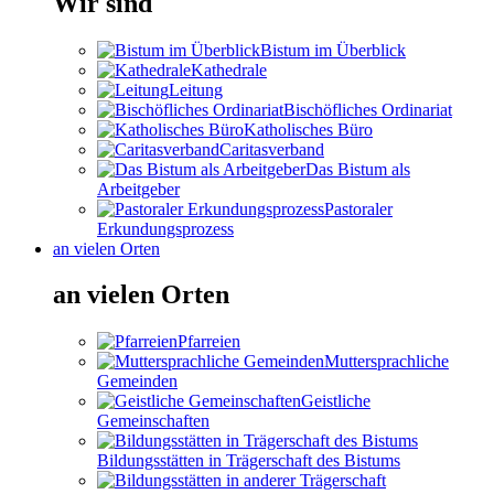
Wir sind
Bistum im Überblick
Kathedrale
Leitung
Bischöfliches Ordinariat
Katholisches Büro
Caritasverband
Das Bistum als
Arbeitgeber
Pastoraler
Erkundungsprozess
an vielen Orten
an vielen Orten
Pfarreien
Muttersprachliche
Gemeinden
Geistliche
Gemeinschaften
Bildungsstätten in Trägerschaft des Bistums