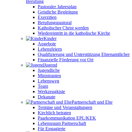
Berufung
Pastoraler Jahresplan
Geistliche Begleitung
Exerzitien
Berufungspastoral
Katholischer Christ werden
Wiedereintritt in die katholische Kirche
Kinder
Angebote
Lebensfeiern
Qualifizierung und Unterstützung Ehrenamtlicher
Finanzielle Förderung vor Ort
Jugend
Jugendliche
Ministranten
Lebensweg
Team
Werkzeugkiste
Dekanate
Partnerschaft und Ehe
Termine und Veranstaltungen
Kirchlich heiraten
Paarkommunikation EPL/KEK
Lebensraum Partnerschaft
Für Engagierte