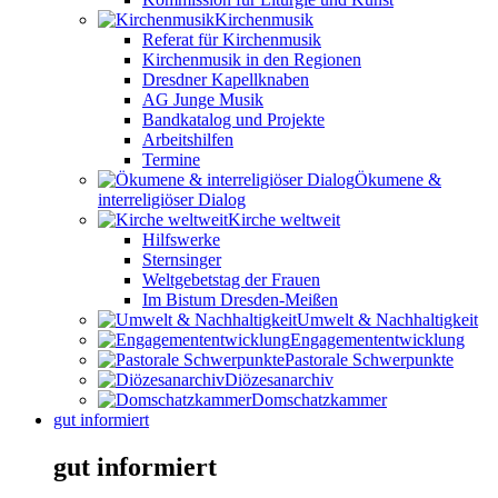
Kirchenmusik
Referat für Kirchenmusik
Kirchenmusik in den Regionen
Dresdner Kapellknaben
AG Junge Musik
Bandkatalog und Projekte
Arbeitshilfen
Termine
Ökumene &
interreligiöser Dialog
Kirche weltweit
Hilfswerke
Sternsinger
Weltgebetstag der Frauen
Im Bistum Dresden-Meißen
Umwelt & Nachhaltigkeit
Engagemententwicklung
Pastorale Schwerpunkte
Diözesanarchiv
Domschatzkammer
gut informiert
gut informiert