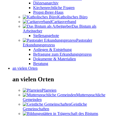
Diözesanarchiv
Kirchenrechtliche Fragen
Propst-Beier-Haus
Katholisches Büro
Caritasverband
Das Bistum als
Arbeitgeber
Stellenangebote
Pastoraler
Erkundungsprozess
Anliegen & Entstehung
Befragung zum Erkundungsprozess
Dokumente & Materialien
Beratung
an vielen Orten
an vielen Orten
Pfarreien
Muttersprachliche
Gemeinden
Geistliche
Gemeinschaften