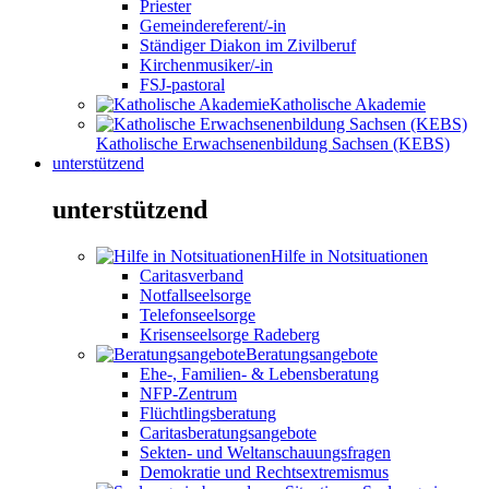
Priester
Gemeindereferent/-in
Ständiger Diakon im Zivilberuf
Kirchenmusiker/-in
FSJ-pastoral
Katholische Akademie
Katholische Erwachsenenbildung Sachsen (KEBS)
unterstützend
unterstützend
Hilfe in Notsituationen
Caritasverband
Notfallseelsorge
Telefonseelsorge
Krisenseelsorge Radeberg
Beratungsangebote
Ehe-, Familien- & Lebensberatung
NFP-Zentrum
Flüchtlingsberatung
Caritasberatungsangebote
Sekten- und Weltanschauungsfragen
Demokratie und Rechtsextremismus