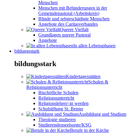
Menschen
Menschen mit Behinderungen in der
Gemeindepastoral (Arbeitskreis)
Blinde und sehgeschädigte Menschen
Angebote des Caritasverbandes
Queere Vielfalt
Grundlagen queere Pastoral
Angebote
In allen Lebensphasen
bildungsstark
bildungsstark
Kindertagesstätten
Schulen &
Religionsunterricht
Bischöfliche Schulen
Religionsunterricht
Religionslehrer/-in werden
Schulstiftung St. Benno
Ausbildung und Studium
Theologie studieren
Studierendenseelsorge/KSG
Berufe in der Kirche