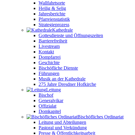
Wallfahrtsorte
Heilig & Selig
Jahresberichte
Pfarreienstatistik
Strategieprozess
Kathedrale
Gottesdienste und Öffnungszeiten
Barrierefreiheit
Livestream
Kontakt
Dompfarrei
Geschichte
Bischöfliche Dienste
Führungen
Musik an der Kathedrale
275 Jahre Dresdner Hofkirche
Leitung
Bischof
Generalvikar
Offizialat
Domkapitel
Bischöfliches Ordinariat
Leitung und Abteilungen
Pastoral und Verkündung
Presse & Öffentlichkeitsarbeit