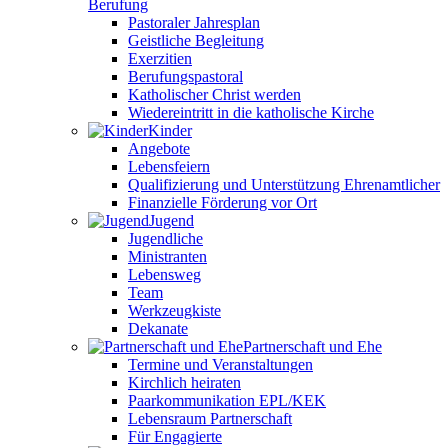
Berufung
Pastoraler Jahresplan
Geistliche Begleitung
Exerzitien
Berufungspastoral
Katholischer Christ werden
Wiedereintritt in die katholische Kirche
Kinder
Angebote
Lebensfeiern
Qualifizierung und Unterstützung Ehrenamtlicher
Finanzielle Förderung vor Ort
Jugend
Jugendliche
Ministranten
Lebensweg
Team
Werkzeugkiste
Dekanate
Partnerschaft und Ehe
Termine und Veranstaltungen
Kirchlich heiraten
Paarkommunikation EPL/KEK
Lebensraum Partnerschaft
Für Engagierte