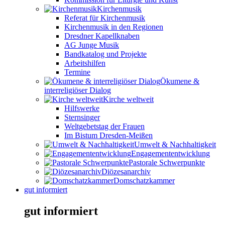
Kirchenmusik
Referat für Kirchenmusik
Kirchenmusik in den Regionen
Dresdner Kapellknaben
AG Junge Musik
Bandkatalog und Projekte
Arbeitshilfen
Termine
Ökumene &
interreligiöser Dialog
Kirche weltweit
Hilfswerke
Sternsinger
Weltgebetstag der Frauen
Im Bistum Dresden-Meißen
Umwelt & Nachhaltigkeit
Engagemententwicklung
Pastorale Schwerpunkte
Diözesanarchiv
Domschatzkammer
gut informiert
gut informiert