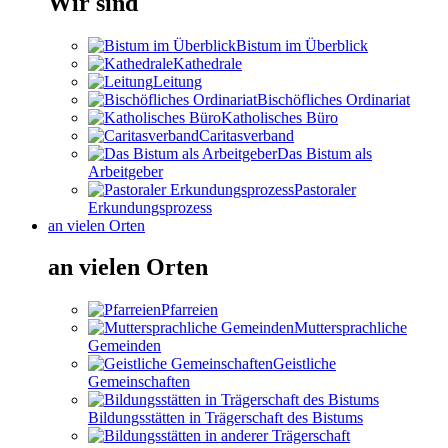
Wir sind
Bistum im Überblick
Kathedrale
Leitung
Bischöfliches Ordinariat
Katholisches Büro
Caritasverband
Das Bistum als
Arbeitgeber
Pastoraler
Erkundungsprozess
an vielen Orten
an vielen Orten
Pfarreien
Muttersprachliche
Gemeinden
Geistliche
Gemeinschaften
Bildungsstätten in Trägerschaft des Bistums