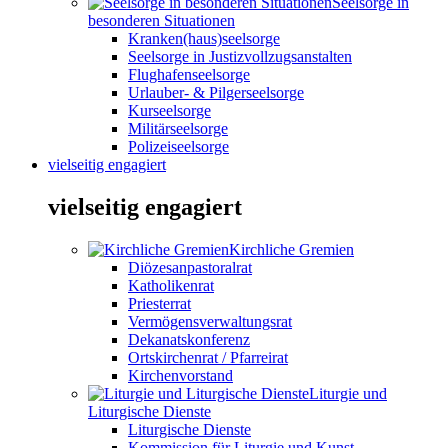
Seelsorge in
besonderen Situationen
Kranken(haus)seelsorge
Seelsorge in Justizvollzugsanstalten
Flughafenseelsorge
Urlauber- & Pilgerseelsorge
Kurseelsorge
Militärseelsorge
Polizeiseelsorge
vielseitig engagiert
vielseitig engagiert
Kirchliche Gremien
Diözesanpastoralrat
Katholikenrat
Priesterrat
Vermögensverwaltungsrat
Dekanatskonferenz
Ortskirchenrat / Pfarreirat
Kirchenvorstand
Liturgie und
Liturgische Dienste
Liturgische Dienste
Kommission für Liturgie und Kunst