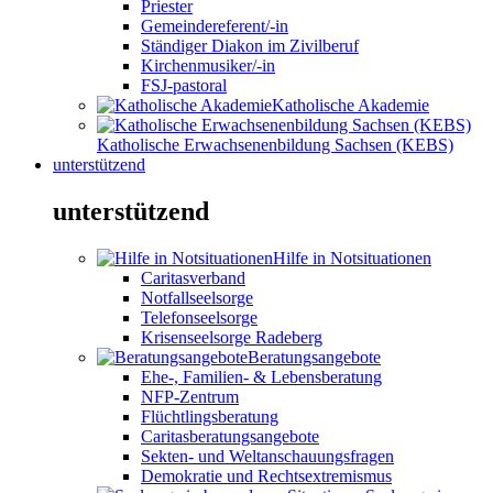
Priester
Gemeindereferent/-in
Ständiger Diakon im Zivilberuf
Kirchenmusiker/-in
FSJ-pastoral
Katholische Akademie
Katholische Erwachsenenbildung Sachsen (KEBS)
unterstützend
unterstützend
Hilfe in Notsituationen
Caritasverband
Notfallseelsorge
Telefonseelsorge
Krisenseelsorge Radeberg
Beratungsangebote
Ehe-, Familien- & Lebensberatung
NFP-Zentrum
Flüchtlingsberatung
Caritasberatungsangebote
Sekten- und Weltanschauungsfragen
Demokratie und Rechtsextremismus