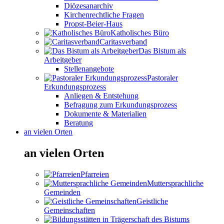
Diözesanarchiv
Kirchenrechtliche Fragen
Propst-Beier-Haus
Katholisches Büro
Caritasverband
Das Bistum als
Arbeitgeber
Stellenangebote
Pastoraler
Erkundungsprozess
Anliegen & Entstehung
Befragung zum Erkundungsprozess
Dokumente & Materialien
Beratung
an vielen Orten
an vielen Orten
Pfarreien
Muttersprachliche
Gemeinden
Geistliche
Gemeinschaften