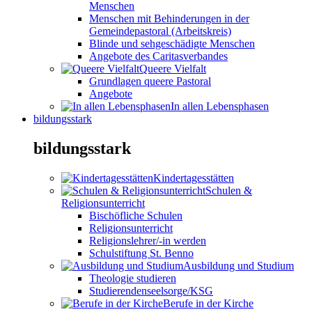
Menschen
Menschen mit Behinderungen in der
Gemeindepastoral (Arbeitskreis)
Blinde und sehgeschädigte Menschen
Angebote des Caritasverbandes
Queere Vielfalt
Grundlagen queere Pastoral
Angebote
In allen Lebensphasen
bildungsstark
bildungsstark
Kindertagesstätten
Schulen &
Religionsunterricht
Bischöfliche Schulen
Religionsunterricht
Religionslehrer/-in werden
Schulstiftung St. Benno
Ausbildung und Studium
Theologie studieren
Studierendenseelsorge/KSG
Berufe in der Kirche