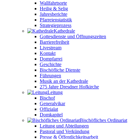
Wallfahrtsorte
Heilig & Selig
Jahresberichte
Pfarreienstatistik
Strategieprozess
Kathedrale
Gottesdienste und Öffnungszeiten
Barrierefreiheit
Livestream
Kontakt
Dompfarrei
Geschichte
Bischöfliche Dienste
Führungen
Musik an der Kathedrale
275 Jahre Dresdner Hofkirche
Leitung
Bischof
Generalvikar
Offizialat
Domkapitel
Bischöfliches Ordinariat
Leitung und Abteilungen
Pastoral und Verkündung
Presse & Öffentlichkeitsarbeit