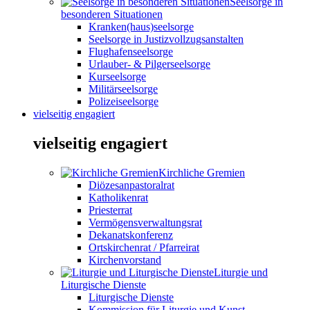
Seelsorge in
besonderen Situationen
Kranken(haus)seelsorge
Seelsorge in Justizvollzugsanstalten
Flughafenseelsorge
Urlauber- & Pilgerseelsorge
Kurseelsorge
Militärseelsorge
Polizeiseelsorge
vielseitig engagiert
vielseitig engagiert
Kirchliche Gremien
Diözesanpastoralrat
Katholikenrat
Priesterrat
Vermögensverwaltungsrat
Dekanatskonferenz
Ortskirchenrat / Pfarreirat
Kirchenvorstand
Liturgie und
Liturgische Dienste
Liturgische Dienste
Kommission für Liturgie und Kunst