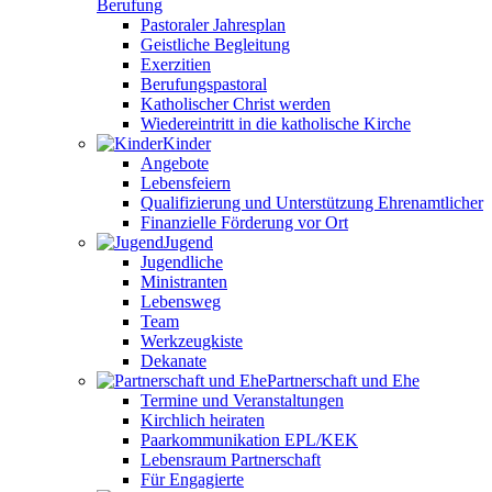
Berufung
Pastoraler Jahresplan
Geistliche Begleitung
Exerzitien
Berufungspastoral
Katholischer Christ werden
Wiedereintritt in die katholische Kirche
Kinder
Angebote
Lebensfeiern
Qualifizierung und Unterstützung Ehrenamtlicher
Finanzielle Förderung vor Ort
Jugend
Jugendliche
Ministranten
Lebensweg
Team
Werkzeugkiste
Dekanate
Partnerschaft und Ehe
Termine und Veranstaltungen
Kirchlich heiraten
Paarkommunikation EPL/KEK
Lebensraum Partnerschaft
Für Engagierte