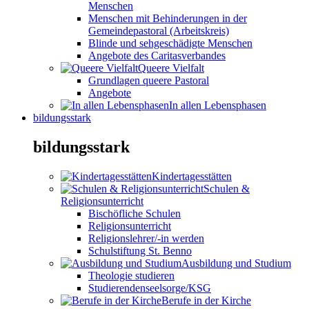
Menschen
Menschen mit Behinderungen in der
Gemeindepastoral (Arbeitskreis)
Blinde und sehgeschädigte Menschen
Angebote des Caritasverbandes
Queere Vielfalt
Grundlagen queere Pastoral
Angebote
In allen Lebensphasen
bildungsstark
bildungsstark
Kindertagesstätten
Schulen &
Religionsunterricht
Bischöfliche Schulen
Religionsunterricht
Religionslehrer/-in werden
Schulstiftung St. Benno
Ausbildung und Studium
Theologie studieren
Studierendenseelsorge/KSG
Berufe in der Kirche