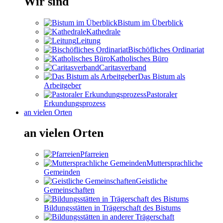
Wir sind
Bistum im Überblick
Kathedrale
Leitung
Bischöfliches Ordinariat
Katholisches Büro
Caritasverband
Das Bistum als
Arbeitgeber
Pastoraler
Erkundungsprozess
an vielen Orten
an vielen Orten
Pfarreien
Muttersprachliche
Gemeinden
Geistliche
Gemeinschaften
Bildungsstätten in Trägerschaft des Bistums