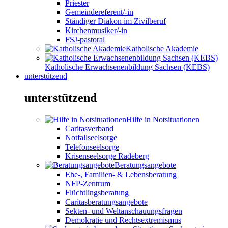
Priester
Gemeindereferent/-in
Ständiger Diakon im Zivilberuf
Kirchenmusiker/-in
FSJ-pastoral
Katholische Akademie
Katholische Erwachsenenbildung Sachsen (KEBS)
unterstützend
unterstützend
Hilfe in Notsituationen
Caritasverband
Notfallseelsorge
Telefonseelsorge
Krisenseelsorge Radeberg
Beratungsangebote
Ehe-, Familien- & Lebensberatung
NFP-Zentrum
Flüchtlingsberatung
Caritasberatungsangebote
Sekten- und Weltanschauungsfragen
Demokratie und Rechtsextremismus