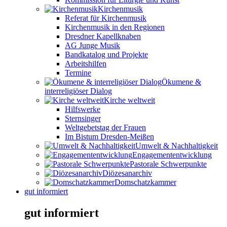
Kirchenmusik
Referat für Kirchenmusik
Kirchenmusik in den Regionen
Dresdner Kapellknaben
AG Junge Musik
Bandkatalog und Projekte
Arbeitshilfen
Termine
Ökumene &
interreligiöser Dialog
Kirche weltweit
Hilfswerke
Sternsinger
Weltgebetstag der Frauen
Im Bistum Dresden-Meißen
Umwelt & Nachhaltigkeit
Engagemententwicklung
Pastorale Schwerpunkte
Diözesanarchiv
Domschatzkammer
gut informiert
gut informiert