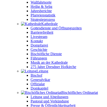
Wallfahrtsorte
Heilig & Selig
Jahresberichte
Pfarreienstatistik
Strategieprozess
Kathedrale
Gottesdienste und Öffnungszeiten
Barrierefreiheit
Livestream
Kontakt
Dompfarrei
Geschichte
Bischöfliche Dienste
Führungen
Musik an der Kathedrale
275 Jahre Dresdner Hofkirche
Leitung
Bischof
Generalvikar
Offizialat
Domkapitel
Bischöfliches Ordinariat
Leitung und Abteilungen
Pastoral und Verkündung
Presse & Öffentlichkeitsarbeit