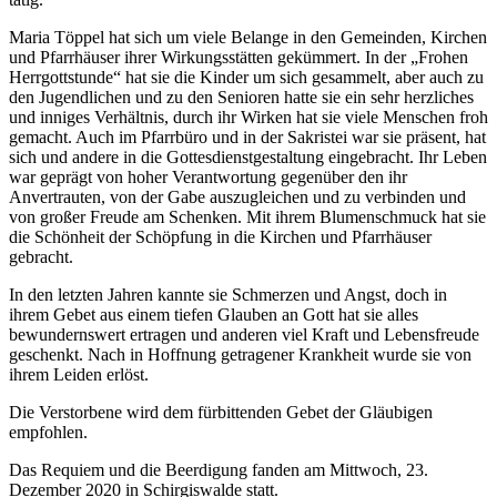
Maria Töppel hat sich um viele Belange in den Gemeinden, Kirchen
und Pfarrhäuser ihrer Wirkungsstätten gekümmert. In der „Frohen
Herrgottstunde“ hat sie die Kinder um sich gesammelt, aber auch zu
den Jugendlichen und zu den Senioren hatte sie ein sehr herzliches
und inniges Verhältnis, durch ihr Wirken hat sie viele Menschen froh
gemacht. Auch im Pfarrbüro und in der Sakristei war sie präsent, hat
sich und andere in die Gottesdienstgestaltung eingebracht. Ihr Leben
war geprägt von hoher Verantwortung gegenüber den ihr
Anvertrauten, von der Gabe auszugleichen und zu verbinden und
von großer Freude am Schenken. Mit ihrem Blumenschmuck hat sie
die Schönheit der Schöpfung in die Kirchen und Pfarrhäuser
gebracht.
In den letzten Jahren kannte sie Schmerzen und Angst, doch in
ihrem Gebet aus einem tiefen Glauben an Gott hat sie alles
bewundernswert ertragen und anderen viel Kraft und Lebensfreude
geschenkt. Nach in Hoffnung getragener Krankheit wurde sie von
ihrem Leiden erlöst.
Die Verstorbene wird dem fürbittenden Gebet der Gläubigen
empfohlen.
Das Requiem und die Beerdigung fanden am Mittwoch, 23.
Dezember 2020 in Schirgiswalde statt.