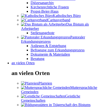
Diözesanarchiv
Kirchenrechtliche Fragen
Propst-Beier-Haus
Katholisches Büro
Caritasverband
Das Bistum als
Arbeitgeber
Stellenangebote
Pastoraler
Erkundungsprozess
Anliegen & Entstehung
Befragung zum Erkundungsprozess
Dokumente & Materialien
Beratung
an vielen Orten
an vielen Orten
Pfarreien
Muttersprachliche
Gemeinden
Geistliche
Gemeinschaften