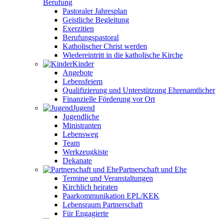
Berufung
Pastoraler Jahresplan
Geistliche Begleitung
Exerzitien
Berufungspastoral
Katholischer Christ werden
Wiedereintritt in die katholische Kirche
Kinder
Angebote
Lebensfeiern
Qualifizierung und Unterstützung Ehrenamtlicher
Finanzielle Förderung vor Ort
Jugend
Jugendliche
Ministranten
Lebensweg
Team
Werkzeugkiste
Dekanate
Partnerschaft und Ehe
Termine und Veranstaltungen
Kirchlich heiraten
Paarkommunikation EPL/KEK
Lebensraum Partnerschaft
Für Engagierte