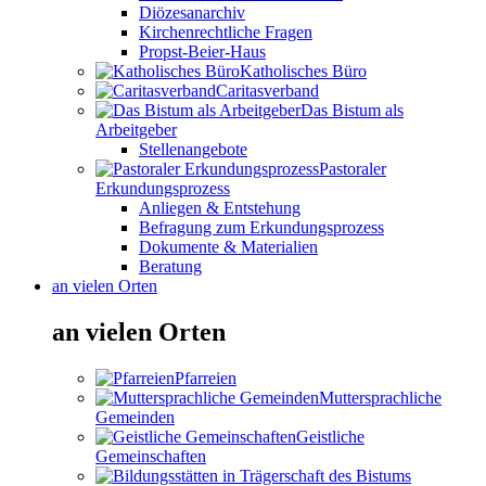
Diözesanarchiv
Kirchenrechtliche Fragen
Propst-Beier-Haus
Katholisches Büro
Caritasverband
Das Bistum als
Arbeitgeber
Stellenangebote
Pastoraler
Erkundungsprozess
Anliegen & Entstehung
Befragung zum Erkundungsprozess
Dokumente & Materialien
Beratung
an vielen Orten
an vielen Orten
Pfarreien
Muttersprachliche
Gemeinden
Geistliche
Gemeinschaften