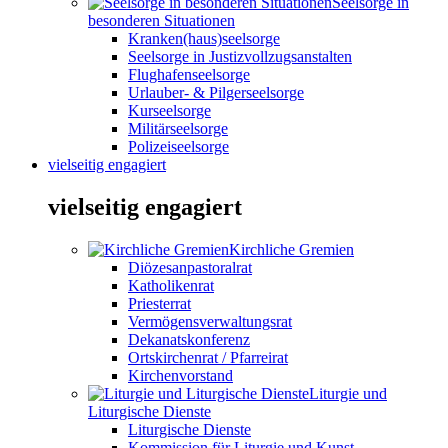
Seelsorge in
besonderen Situationen
Kranken(haus)seelsorge
Seelsorge in Justizvollzugsanstalten
Flughafenseelsorge
Urlauber- & Pilgerseelsorge
Kurseelsorge
Militärseelsorge
Polizeiseelsorge
vielseitig engagiert
vielseitig engagiert
Kirchliche Gremien
Diözesanpastoralrat
Katholikenrat
Priesterrat
Vermögensverwaltungsrat
Dekanatskonferenz
Ortskirchenrat / Pfarreirat
Kirchenvorstand
Liturgie und
Liturgische Dienste
Liturgische Dienste
Kommission für Liturgie und Kunst