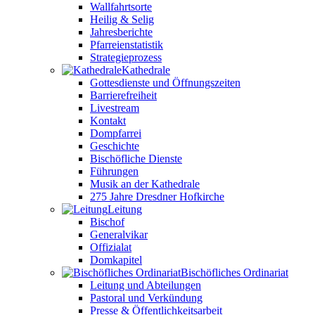
Wallfahrtsorte
Heilig & Selig
Jahresberichte
Pfarreienstatistik
Strategieprozess
Kathedrale
Gottesdienste und Öffnungszeiten
Barrierefreiheit
Livestream
Kontakt
Dompfarrei
Geschichte
Bischöfliche Dienste
Führungen
Musik an der Kathedrale
275 Jahre Dresdner Hofkirche
Leitung
Bischof
Generalvikar
Offizialat
Domkapitel
Bischöfliches Ordinariat
Leitung und Abteilungen
Pastoral und Verkündung
Presse & Öffentlichkeitsarbeit