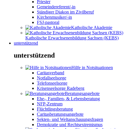
Priester
Gemeindereferent/-in
Ständiger Diakon im Zivilberuf
Kirchenmusiker/-in
FSJ-pastoral
Katholische Akademie
Katholische Erwachsenenbildung Sachsen (KEBS)
unterstützend
unterstützend
Hilfe in Notsituationen
Caritasverband
Notfallseelsorge
Telefonseelsorge
Krisenseelsorge Radeberg
Beratungsangebote
Ehe-, Familien- & Lebensberatung
NFP-Zentrum
Flüchtlingsberatung
Caritasberatungsangebote
Sekten- und Weltanschauungsfragen
Demokratie und Rechtsextremismus