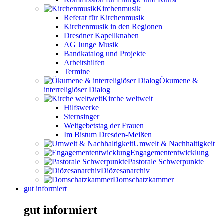
Kirchenmusik
Referat für Kirchenmusik
Kirchenmusik in den Regionen
Dresdner Kapellknaben
AG Junge Musik
Bandkatalog und Projekte
Arbeitshilfen
Termine
Ökumene &
interreligiöser Dialog
Kirche weltweit
Hilfswerke
Sternsinger
Weltgebetstag der Frauen
Im Bistum Dresden-Meißen
Umwelt & Nachhaltigkeit
Engagemententwicklung
Pastorale Schwerpunkte
Diözesanarchiv
Domschatzkammer
gut informiert
gut informiert