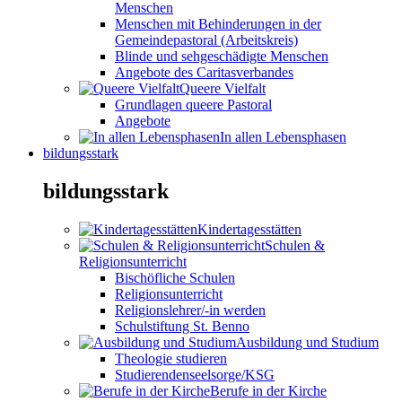
Menschen
Menschen mit Behinderungen in der
Gemeindepastoral (Arbeitskreis)
Blinde und sehgeschädigte Menschen
Angebote des Caritasverbandes
Queere Vielfalt
Grundlagen queere Pastoral
Angebote
In allen Lebensphasen
bildungsstark
bildungsstark
Kindertagesstätten
Schulen &
Religionsunterricht
Bischöfliche Schulen
Religionsunterricht
Religionslehrer/-in werden
Schulstiftung St. Benno
Ausbildung und Studium
Theologie studieren
Studierendenseelsorge/KSG
Berufe in der Kirche