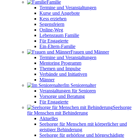
Familie
Termine und Veranstaltungen
Kurse und Angebote
Kess erziehen
Segensfeiern
Online-Weg
Lebensraum Familie
Für Engagierte
Ein-Eltern-Familie
Frauen und Männer
Termine und Veranstaltungen
Mentoring Programm
Themen und Impulse
Verbände und Initiativen
Männer
Im Seniorenalter
Veranstaltungen für Senioren
Vorsorge und Beratung
Für Engagierte
Seelsorge
für Menschen mit Behinderung
Aktuelles
Seelsorge für Menschen mit körperlicher und
geistiger Behinderung
Seelsorge für gehörlose und hörgeschädigte