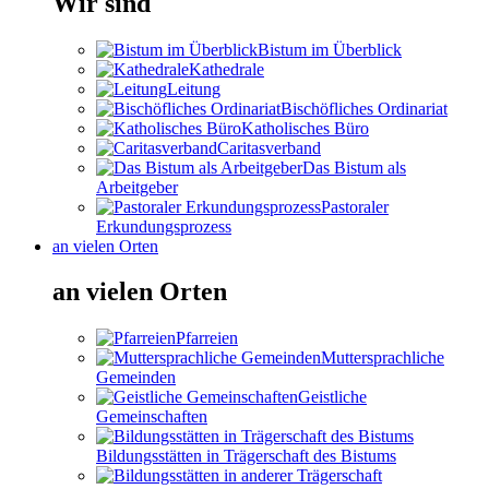
Wir sind
Bistum im Überblick
Kathedrale
Leitung
Bischöfliches Ordinariat
Katholisches Büro
Caritasverband
Das Bistum als
Arbeitgeber
Pastoraler
Erkundungsprozess
an vielen Orten
an vielen Orten
Pfarreien
Muttersprachliche
Gemeinden
Geistliche
Gemeinschaften
Bildungsstätten in Trägerschaft des Bistums