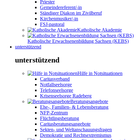
Priester
Gemeindereferent/-in
Ständiger Diakon im Zivilberuf
Kirchenmusiker/-in
FSJ-pastoral
Katholische Akademie
Katholische Erwachsenenbildung Sachsen (KEBS)
unterstützend
unterstützend
Hilfe in Notsituationen
Caritasverband
Notfallseelsorge
Telefonseelsorge
Krisenseelsorge Radeberg
Beratungsangebote
Ehe-, Familien- & Lebensberatung
NFP-Zentrum
Flüchtlingsberatung
Caritasberatungsangebote
Sekten- und Weltanschauungsfragen
Demokratie und Rechtsextremismus