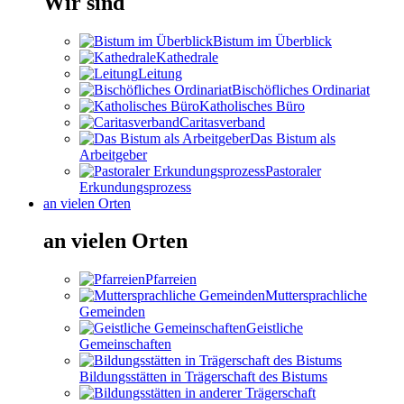
Wir sind
Bistum im Überblick
Kathedrale
Leitung
Bischöfliches Ordinariat
Katholisches Büro
Caritasverband
Das Bistum als
Arbeitgeber
Pastoraler
Erkundungsprozess
an vielen Orten
an vielen Orten
Pfarreien
Muttersprachliche
Gemeinden
Geistliche
Gemeinschaften
Bildungsstätten in Trägerschaft des Bistums