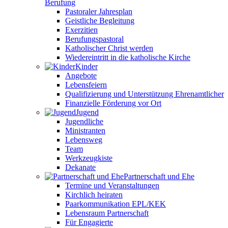
Berufung
Pastoraler Jahresplan
Geistliche Begleitung
Exerzitien
Berufungspastoral
Katholischer Christ werden
Wiedereintritt in die katholische Kirche
Kinder
Angebote
Lebensfeiern
Qualifizierung und Unterstützung Ehrenamtlicher
Finanzielle Förderung vor Ort
Jugend
Jugendliche
Ministranten
Lebensweg
Team
Werkzeugkiste
Dekanate
Partnerschaft und Ehe
Termine und Veranstaltungen
Kirchlich heiraten
Paarkommunikation EPL/KEK
Lebensraum Partnerschaft
Für Engagierte