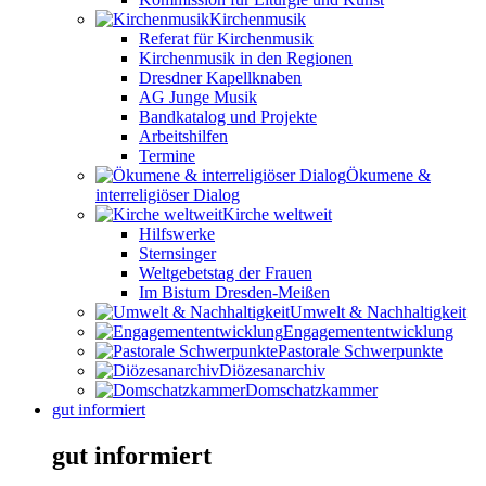
Kirchenmusik
Referat für Kirchenmusik
Kirchenmusik in den Regionen
Dresdner Kapellknaben
AG Junge Musik
Bandkatalog und Projekte
Arbeitshilfen
Termine
Ökumene &
interreligiöser Dialog
Kirche weltweit
Hilfswerke
Sternsinger
Weltgebetstag der Frauen
Im Bistum Dresden-Meißen
Umwelt & Nachhaltigkeit
Engagemententwicklung
Pastorale Schwerpunkte
Diözesanarchiv
Domschatzkammer
gut informiert
gut informiert