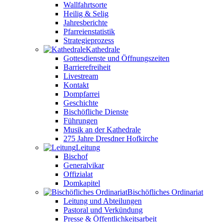
Wallfahrtsorte
Heilig & Selig
Jahresberichte
Pfarreienstatistik
Strategieprozess
Kathedrale
Gottesdienste und Öffnungszeiten
Barrierefreiheit
Livestream
Kontakt
Dompfarrei
Geschichte
Bischöfliche Dienste
Führungen
Musik an der Kathedrale
275 Jahre Dresdner Hofkirche
Leitung
Bischof
Generalvikar
Offizialat
Domkapitel
Bischöfliches Ordinariat
Leitung und Abteilungen
Pastoral und Verkündung
Presse & Öffentlichkeitsarbeit