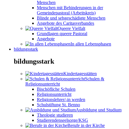
Menschen
Menschen mit Behinderungen in der
Gemeindepastoral (Arbeitskreis)
Blinde und sehgeschädigte Menschen
Angebote des Caritasverbandes
Queere Vielfalt
Grundlagen queere Pastoral
Angebote
In allen Lebensphasen
bildungsstark
bildungsstark
Kindertagesstätten
Schulen &
Religionsunterricht
Bischöfliche Schulen
Religionsunterricht
Religionslehrer/-in werden
Schulstiftung St. Benno
Ausbildung und Studium
Theologie studieren
Studierendenseelsorge/KSG
Berufe in der Kirche