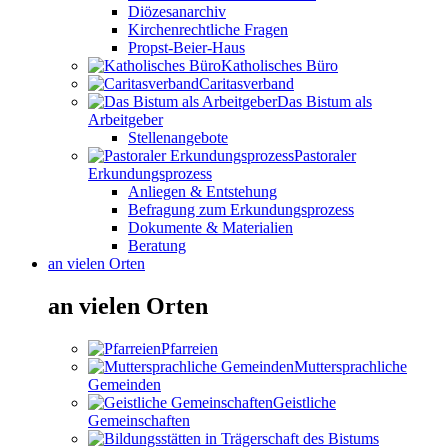
Diözesanarchiv
Kirchenrechtliche Fragen
Propst-Beier-Haus
Katholisches Büro
Caritasverband
Das Bistum als
Arbeitgeber
Stellenangebote
Pastoraler
Erkundungsprozess
Anliegen & Entstehung
Befragung zum Erkundungsprozess
Dokumente & Materialien
Beratung
an vielen Orten
an vielen Orten
Pfarreien
Muttersprachliche
Gemeinden
Geistliche
Gemeinschaften