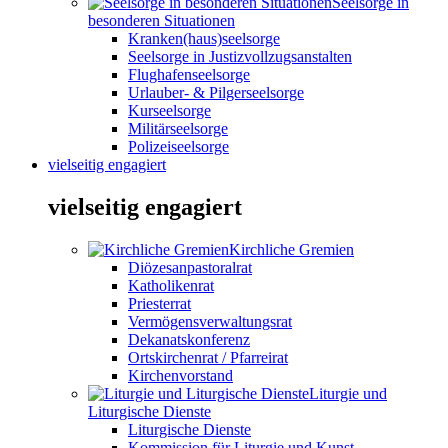
Seelsorge in
besonderen Situationen
Kranken(haus)seelsorge
Seelsorge in Justizvollzugsanstalten
Flughafenseelsorge
Urlauber- & Pilgerseelsorge
Kurseelsorge
Militärseelsorge
Polizeiseelsorge
vielseitig engagiert
vielseitig engagiert
Kirchliche Gremien
Diözesanpastoralrat
Katholikenrat
Priesterrat
Vermögensverwaltungsrat
Dekanatskonferenz
Ortskirchenrat / Pfarreirat
Kirchenvorstand
Liturgie und
Liturgische Dienste
Liturgische Dienste
Kommission für Liturgie und Kunst