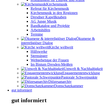
Kirchenmusik
Referat für Kirchenmusik
Kirchenmusik in den Regionen
Dresdner Kapellknaben
AG Junge Musik
Bandkatalog und Projekte
Arbeitshilfen
Termine
Ökumene &
interreligiöser Dialog
Kirche weltweit
Hilfswerke
Sternsinger
Weltgebetstag der Frauen
Im Bistum Dresden-Meißen
Umwelt & Nachhaltigkeit
Engagemententwicklung
Pastorale Schwerpunkte
Diözesanarchiv
Domschatzkammer
gut informiert
gut informiert