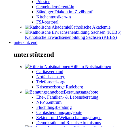
Priester
Gemeindereferent/-in
Ständiger Diakon im Zivilberuf
Kirchenmusiker/-in
FSJ-pastoral
Katholische Akademie
Katholische Erwachsenenbildung Sachsen (KEBS)
unterstützend
unterstützend
Hilfe in Notsituationen
Caritasverband
Notfallseelsorge
Telefonseelsorge
Krisenseelsorge Radeberg
Beratungsangebote
Ehe-, Familien- & Lebensberatung
NFP-Zentrum
Flüchtlingsberatung
Caritasberatungsangebote
Sekten- und Weltanschauungsfragen
Demokratie und Rechtsextremismus