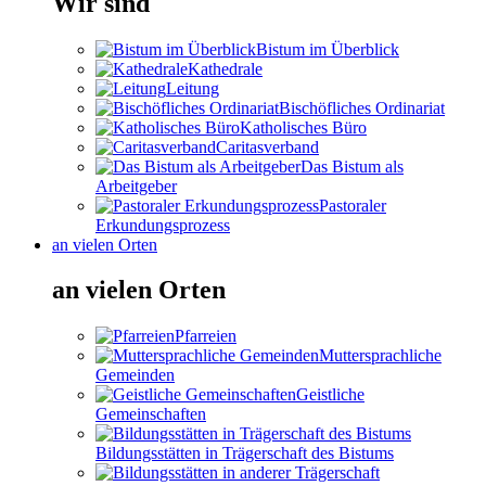
Wir sind
Bistum im Überblick
Kathedrale
Leitung
Bischöfliches Ordinariat
Katholisches Büro
Caritasverband
Das Bistum als
Arbeitgeber
Pastoraler
Erkundungsprozess
an vielen Orten
an vielen Orten
Pfarreien
Muttersprachliche
Gemeinden
Geistliche
Gemeinschaften
Bildungsstätten in Trägerschaft des Bistums