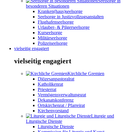
Seelsorge in
besonderen Situationen
Kranken(haus)seelsorge
Seelsorge in Justizvollzugsanstalten
Flughafenseelsorge
Urlauber- & Pilgerseelsorge
Kurseelsorge
Militärseelsorge
Polizeiseelsorge
vielseitig engagiert
vielseitig engagiert
Kirchliche Gremien
Diözesanpastoralrat
Katholikenrat
Priesterrat
Vermögensverwaltungsrat
Dekanatskonferenz
Ortskirchenrat / Pfarreirat
Kirchenvorstand
Liturgie und
Liturgische Dienste
Liturgische Dienste
Kommission für Liturgie und Kunst