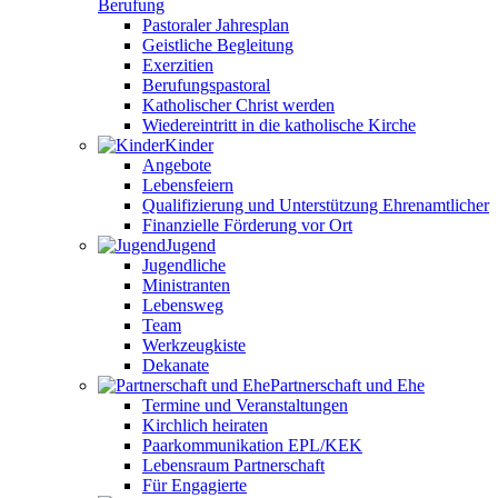
Berufung
Pastoraler Jahresplan
Geistliche Begleitung
Exerzitien
Berufungspastoral
Katholischer Christ werden
Wiedereintritt in die katholische Kirche
Kinder
Angebote
Lebensfeiern
Qualifizierung und Unterstützung Ehrenamtlicher
Finanzielle Förderung vor Ort
Jugend
Jugendliche
Ministranten
Lebensweg
Team
Werkzeugkiste
Dekanate
Partnerschaft und Ehe
Termine und Veranstaltungen
Kirchlich heiraten
Paarkommunikation EPL/KEK
Lebensraum Partnerschaft
Für Engagierte