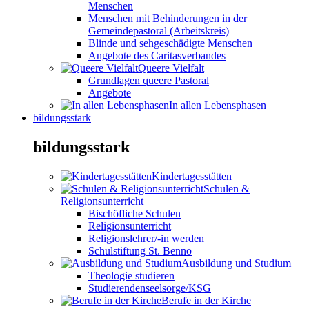
Menschen
Menschen mit Behinderungen in der
Gemeindepastoral (Arbeitskreis)
Blinde und sehgeschädigte Menschen
Angebote des Caritasverbandes
Queere Vielfalt
Grundlagen queere Pastoral
Angebote
In allen Lebensphasen
bildungsstark
bildungsstark
Kindertagesstätten
Schulen &
Religionsunterricht
Bischöfliche Schulen
Religionsunterricht
Religionslehrer/-in werden
Schulstiftung St. Benno
Ausbildung und Studium
Theologie studieren
Studierendenseelsorge/KSG
Berufe in der Kirche