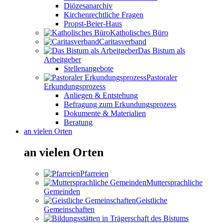
Diözesanarchiv
Kirchenrechtliche Fragen
Propst-Beier-Haus
Katholisches Büro
Caritasverband
Das Bistum als
Arbeitgeber
Stellenangebote
Pastoraler
Erkundungsprozess
Anliegen & Entstehung
Befragung zum Erkundungsprozess
Dokumente & Materialien
Beratung
an vielen Orten
an vielen Orten
Pfarreien
Muttersprachliche
Gemeinden
Geistliche
Gemeinschaften