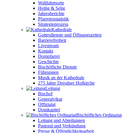
Wallfahrtsorte
Heilig & Selig
Jahresberichte
Pfarreienstatistik
Strategieprozess
Kathedrale
Gottesdienste und Öffnungszeiten
Barrierefreiheit
Livestream
Kontakt
Dompfarrei
Geschichte
Bischöfliche Dienste
Führungen
Musik an der Kathedrale
275 Jahre Dresdner Hofkirche
Leitung
Bischof
Generalvikar
Offizialat
Domkapitel
Bischöfliches Ordinariat
Leitung und Abteilungen
Pastoral und Verkündung
Presse & Öffentlichkeitsarbeit