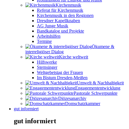
Kirchenmusik
Referat für Kirchenmusik
Kirchenmusik in den Regionen
Dresdner Kapellknaben
AG Junge Musik
Bandkatalog und Projekte
Arbeitshilfen
Termine
Ökumene &
interreligiöser Dialog
Kirche weltweit
Hilfswerke
Sternsinger
Weltgebetstag der Frauen
Im Bistum Dresden-Meißen
Umwelt & Nachhaltigkeit
Engagemententwicklung
Pastorale Schwerpunkte
Diözesanarchiv
Domschatzkammer
gut informiert
gut informiert