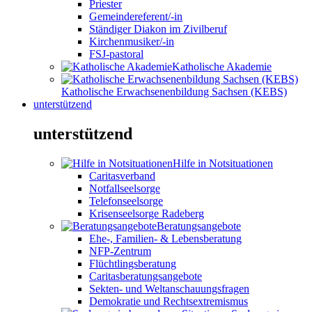
Priester
Gemeindereferent/-in
Ständiger Diakon im Zivilberuf
Kirchenmusiker/-in
FSJ-pastoral
Katholische Akademie
Katholische Erwachsenenbildung Sachsen (KEBS)
unterstützend
unterstützend
Hilfe in Notsituationen
Caritasverband
Notfallseelsorge
Telefonseelsorge
Krisenseelsorge Radeberg
Beratungsangebote
Ehe-, Familien- & Lebensberatung
NFP-Zentrum
Flüchtlingsberatung
Caritasberatungsangebote
Sekten- und Weltanschauungsfragen
Demokratie und Rechtsextremismus