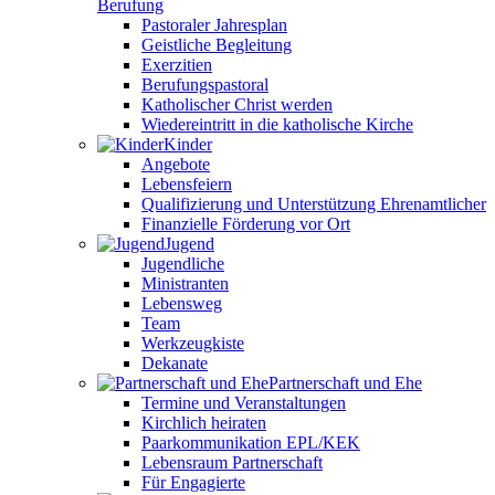
Berufung
Pastoraler Jahresplan
Geistliche Begleitung
Exerzitien
Berufungspastoral
Katholischer Christ werden
Wiedereintritt in die katholische Kirche
Kinder
Angebote
Lebensfeiern
Qualifizierung und Unterstützung Ehrenamtlicher
Finanzielle Förderung vor Ort
Jugend
Jugendliche
Ministranten
Lebensweg
Team
Werkzeugkiste
Dekanate
Partnerschaft und Ehe
Termine und Veranstaltungen
Kirchlich heiraten
Paarkommunikation EPL/KEK
Lebensraum Partnerschaft
Für Engagierte