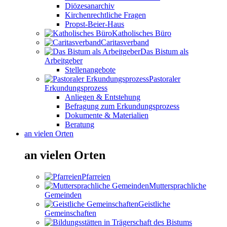
Diözesanarchiv
Kirchenrechtliche Fragen
Propst-Beier-Haus
Katholisches Büro
Caritasverband
Das Bistum als
Arbeitgeber
Stellenangebote
Pastoraler
Erkundungsprozess
Anliegen & Entstehung
Befragung zum Erkundungsprozess
Dokumente & Materialien
Beratung
an vielen Orten
an vielen Orten
Pfarreien
Muttersprachliche
Gemeinden
Geistliche
Gemeinschaften