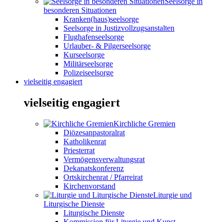
Seelsorge in
besonderen Situationen
Kranken(haus)seelsorge
Seelsorge in Justizvollzugsanstalten
Flughafenseelsorge
Urlauber- & Pilgerseelsorge
Kurseelsorge
Militärseelsorge
Polizeiseelsorge
vielseitig engagiert
vielseitig engagiert
Kirchliche Gremien
Diözesanpastoralrat
Katholikenrat
Priesterrat
Vermögensverwaltungsrat
Dekanatskonferenz
Ortskirchenrat / Pfarreirat
Kirchenvorstand
Liturgie und
Liturgische Dienste
Liturgische Dienste
Kommission für Liturgie und Kunst