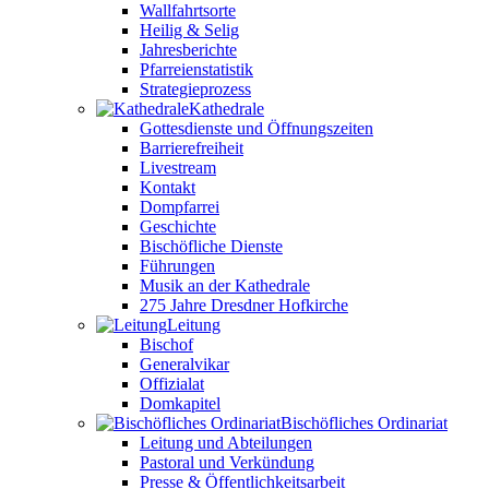
Wallfahrtsorte
Heilig & Selig
Jahresberichte
Pfarreienstatistik
Strategieprozess
Kathedrale
Gottesdienste und Öffnungszeiten
Barrierefreiheit
Livestream
Kontakt
Dompfarrei
Geschichte
Bischöfliche Dienste
Führungen
Musik an der Kathedrale
275 Jahre Dresdner Hofkirche
Leitung
Bischof
Generalvikar
Offizialat
Domkapitel
Bischöfliches Ordinariat
Leitung und Abteilungen
Pastoral und Verkündung
Presse & Öffentlichkeitsarbeit