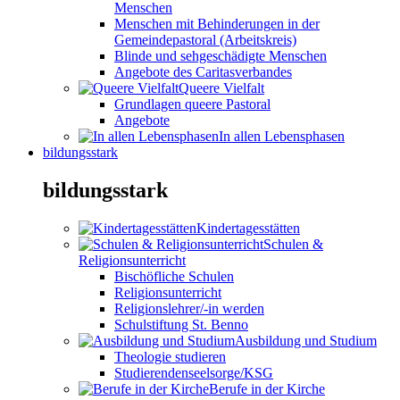
Menschen
Menschen mit Behinderungen in der
Gemeindepastoral (Arbeitskreis)
Blinde und sehgeschädigte Menschen
Angebote des Caritasverbandes
Queere Vielfalt
Grundlagen queere Pastoral
Angebote
In allen Lebensphasen
bildungsstark
bildungsstark
Kindertagesstätten
Schulen &
Religionsunterricht
Bischöfliche Schulen
Religionsunterricht
Religionslehrer/-in werden
Schulstiftung St. Benno
Ausbildung und Studium
Theologie studieren
Studierendenseelsorge/KSG
Berufe in der Kirche