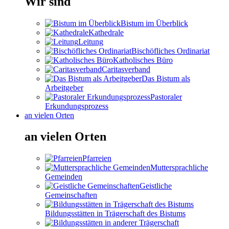
Wir sind
Bistum im Überblick
Kathedrale
Leitung
Bischöfliches Ordinariat
Katholisches Büro
Caritasverband
Das Bistum als
Arbeitgeber
Pastoraler
Erkundungsprozess
an vielen Orten
an vielen Orten
Pfarreien
Muttersprachliche
Gemeinden
Geistliche
Gemeinschaften
Bildungsstätten in Trägerschaft des Bistums