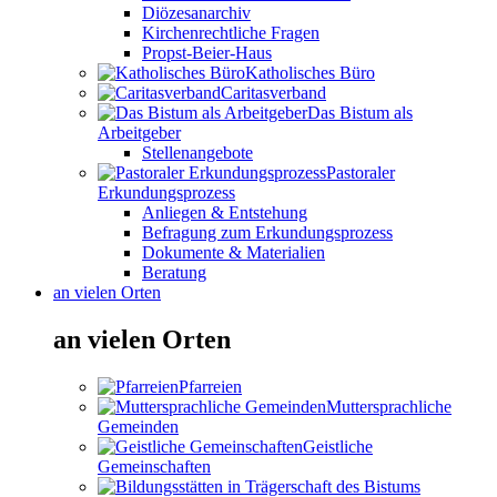
Diözesanarchiv
Kirchenrechtliche Fragen
Propst-Beier-Haus
Katholisches Büro
Caritasverband
Das Bistum als
Arbeitgeber
Stellenangebote
Pastoraler
Erkundungsprozess
Anliegen & Entstehung
Befragung zum Erkundungsprozess
Dokumente & Materialien
Beratung
an vielen Orten
an vielen Orten
Pfarreien
Muttersprachliche
Gemeinden
Geistliche
Gemeinschaften