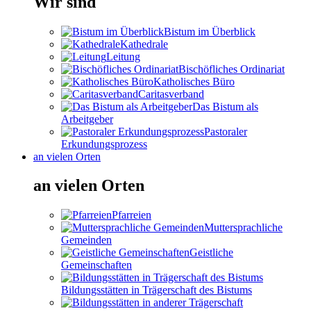
Wir sind
Bistum im Überblick
Kathedrale
Leitung
Bischöfliches Ordinariat
Katholisches Büro
Caritasverband
Das Bistum als
Arbeitgeber
Pastoraler
Erkundungsprozess
an vielen Orten
an vielen Orten
Pfarreien
Muttersprachliche
Gemeinden
Geistliche
Gemeinschaften
Bildungsstätten in Trägerschaft des Bistums