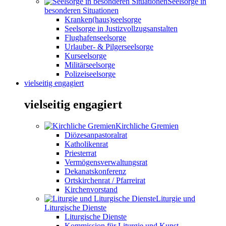
Seelsorge in
besonderen Situationen
Kranken(haus)seelsorge
Seelsorge in Justizvollzugsanstalten
Flughafenseelsorge
Urlauber- & Pilgerseelsorge
Kurseelsorge
Militärseelsorge
Polizeiseelsorge
vielseitig engagiert
vielseitig engagiert
Kirchliche Gremien
Diözesanpastoralrat
Katholikenrat
Priesterrat
Vermögensverwaltungsrat
Dekanatskonferenz
Ortskirchenrat / Pfarreirat
Kirchenvorstand
Liturgie und
Liturgische Dienste
Liturgische Dienste
Kommission für Liturgie und Kunst