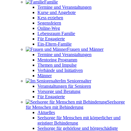
Familie
Termine und Veranstaltungen
Kurse und Angebote
Kess erziehen
Segensfeiern
Online-Weg
Lebensraum Familie
Für Engagierte
Ein-Eltern-Familie
Frauen und Männer
Termine und Veranstaltungen
Mentoring Programm
Themen und Impulse
Verbände und Initiativen
Männer
Im Seniorenalter
Veranstaltungen für Senioren
Vorsorge und Beratung
Für Engagierte
Seelsorge
für Menschen mit Behinderung
Aktuelles
Seelsorge für Menschen mit körperlicher und
geistiger Behinderung
Seelsorge für gehörlose und hörgeschädigte