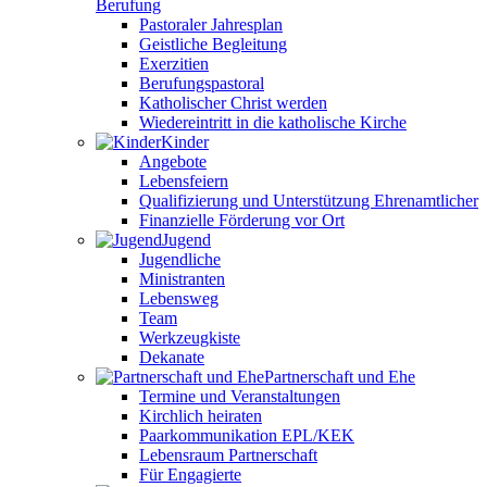
Berufung
Pastoraler Jahresplan
Geistliche Begleitung
Exerzitien
Berufungspastoral
Katholischer Christ werden
Wiedereintritt in die katholische Kirche
Kinder
Angebote
Lebensfeiern
Qualifizierung und Unterstützung Ehrenamtlicher
Finanzielle Förderung vor Ort
Jugend
Jugendliche
Ministranten
Lebensweg
Team
Werkzeugkiste
Dekanate
Partnerschaft und Ehe
Termine und Veranstaltungen
Kirchlich heiraten
Paarkommunikation EPL/KEK
Lebensraum Partnerschaft
Für Engagierte