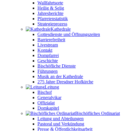
Wallfahrtsorte
Heilig & Selig
Jahresberichte
Pfarreienstatistik
Strategieprozess
Kathedrale
Gottesdienste und Öffnungszeiten
Barrierefreiheit
Livestream
Kontakt
Dompfarrei
Geschichte
Bischöfliche Dienste
Führungen
Musik an der Kathedrale
275 Jahre Dresdner Hofkirche
Leitung
Bischof
Generalvikar
Offizialat
Domkapitel
Bischöfliches Ordinariat
Leitung und Abteilungen
Pastoral und Verkündung
Presse & Öffentlichkeitsarbeit