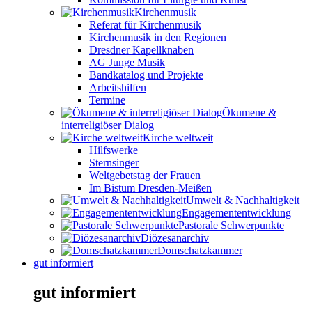
Kirchenmusik
Referat für Kirchenmusik
Kirchenmusik in den Regionen
Dresdner Kapellknaben
AG Junge Musik
Bandkatalog und Projekte
Arbeitshilfen
Termine
Ökumene &
interreligiöser Dialog
Kirche weltweit
Hilfswerke
Sternsinger
Weltgebetstag der Frauen
Im Bistum Dresden-Meißen
Umwelt & Nachhaltigkeit
Engagemententwicklung
Pastorale Schwerpunkte
Diözesanarchiv
Domschatzkammer
gut informiert
gut informiert