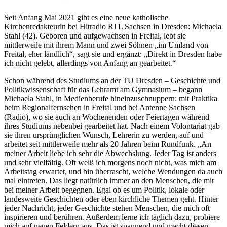
Seit Anfang Mai 2021 gibt es eine neue katholische
Kirchenredakteurin bei Hitradio RTL Sachsen in Dresden: Michaela
Stahl (42). Geboren und aufgewachsen in Freital, lebt sie
mittlerweile mit ihrem Mann und zwei Söhnen „im Umland von
Freital, eher ländlich“, sagt sie und ergänzt: „Direkt in Dresden habe
ich nicht gelebt, allerdings von Anfang an gearbeitet.“
Schon während des Studiums an der TU Dresden – Geschichte und
Politikwissenschaft für das Lehramt am Gymnasium – begann
Michaela Stahl, in Medienberufe hineinzuschnuppern: mit Praktika
beim Regionalfernsehen in Freital und bei Antenne Sachsen
(Radio), wo sie auch an Wochenenden oder Feiertagen während
ihres Studiums nebenbei gearbeitet hat. Nach einem Volontariat gab
sie ihren ursprünglichen Wunsch, Lehrerin zu werden, auf und
arbeitet seit mittlerweile mehr als 20 Jahren beim Rundfunk. „An
meiner Arbeit liebe ich sehr die Abwechslung. Jeder Tag ist anders
und sehr vielfältig. Oft weiß ich morgens noch nicht, was mich am
Arbeitstag erwartet, und bin überrascht, welche Wendungen da auch
mal eintreten. Das liegt natürlich immer an den Menschen, die mir
bei meiner Arbeit begegnen. Egal ob es um Politik, lokale oder
landesweite Geschichten oder eben kirchliche Themen geht. Hinter
jeder Nachricht, jeder Geschichte stehen Menschen, die mich oft
inspirieren und berühren. Außerdem lerne ich täglich dazu, probiere
mich auf neuen Feldern aus. Das ist spannend und macht diesen