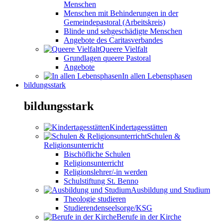
Menschen
Menschen mit Behinderungen in der
Gemeindepastoral (Arbeitskreis)
Blinde und sehgeschädigte Menschen
Angebote des Caritasverbandes
Queere Vielfalt
Grundlagen queere Pastoral
Angebote
In allen Lebensphasen
bildungsstark
bildungsstark
Kindertagesstätten
Schulen &
Religionsunterricht
Bischöfliche Schulen
Religionsunterricht
Religionslehrer/-in werden
Schulstiftung St. Benno
Ausbildung und Studium
Theologie studieren
Studierendenseelsorge/KSG
Berufe in der Kirche