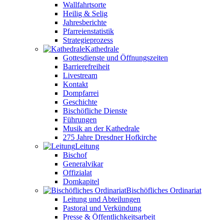
Wallfahrtsorte
Heilig & Selig
Jahresberichte
Pfarreienstatistik
Strategieprozess
Kathedrale
Gottesdienste und Öffnungszeiten
Barrierefreiheit
Livestream
Kontakt
Dompfarrei
Geschichte
Bischöfliche Dienste
Führungen
Musik an der Kathedrale
275 Jahre Dresdner Hofkirche
Leitung
Bischof
Generalvikar
Offizialat
Domkapitel
Bischöfliches Ordinariat
Leitung und Abteilungen
Pastoral und Verkündung
Presse & Öffentlichkeitsarbeit