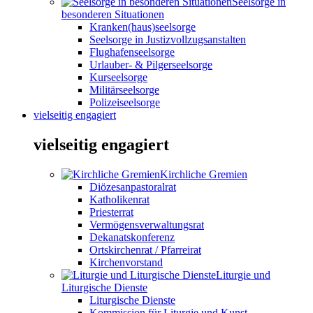
Seelsorge in
besonderen Situationen
Kranken(haus)seelsorge
Seelsorge in Justizvollzugsanstalten
Flughafenseelsorge
Urlauber- & Pilgerseelsorge
Kurseelsorge
Militärseelsorge
Polizeiseelsorge
vielseitig engagiert
vielseitig engagiert
Kirchliche Gremien
Diözesanpastoralrat
Katholikenrat
Priesterrat
Vermögensverwaltungsrat
Dekanatskonferenz
Ortskirchenrat / Pfarreirat
Kirchenvorstand
Liturgie und
Liturgische Dienste
Liturgische Dienste
Kommission für Liturgie und Kunst