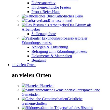
Diözesanarchiv
Kirchenrechtliche Fragen
Propst-Beier-Haus
Katholisches Büro
Caritasverband
Das Bistum als
Arbeitgeber
Stellenangebote
Pastoraler
Erkundungsprozess
Anliegen & Entstehung
Befragung zum Erkundungsprozess
Dokumente & Materialien
Beratung
an vielen Orten
an vielen Orten
Pfarreien
Muttersprachliche
Gemeinden
Geistliche
Gemeinschaften