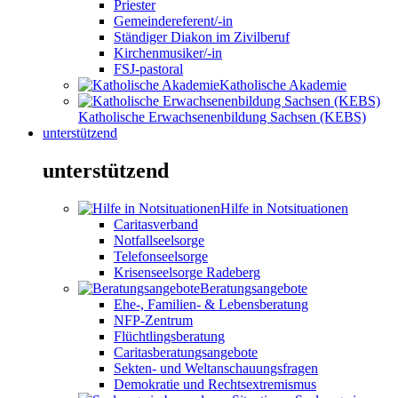
Priester
Gemeindereferent/-in
Ständiger Diakon im Zivilberuf
Kirchenmusiker/-in
FSJ-pastoral
Katholische Akademie
Katholische Erwachsenenbildung Sachsen (KEBS)
unterstützend
unterstützend
Hilfe in Notsituationen
Caritasverband
Notfallseelsorge
Telefonseelsorge
Krisenseelsorge Radeberg
Beratungsangebote
Ehe-, Familien- & Lebensberatung
NFP-Zentrum
Flüchtlingsberatung
Caritasberatungsangebote
Sekten- und Weltanschauungsfragen
Demokratie und Rechtsextremismus