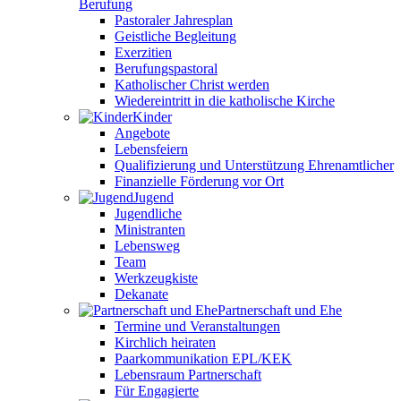
Berufung
Pastoraler Jahresplan
Geistliche Begleitung
Exerzitien
Berufungspastoral
Katholischer Christ werden
Wiedereintritt in die katholische Kirche
Kinder
Angebote
Lebensfeiern
Qualifizierung und Unterstützung Ehrenamtlicher
Finanzielle Förderung vor Ort
Jugend
Jugendliche
Ministranten
Lebensweg
Team
Werkzeugkiste
Dekanate
Partnerschaft und Ehe
Termine und Veranstaltungen
Kirchlich heiraten
Paarkommunikation EPL/KEK
Lebensraum Partnerschaft
Für Engagierte