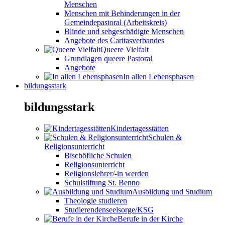
Menschen
Menschen mit Behinderungen in der
Gemeindepastoral (Arbeitskreis)
Blinde und sehgeschädigte Menschen
Angebote des Caritasverbandes
Queere Vielfalt
Grundlagen queere Pastoral
Angebote
In allen Lebensphasen
bildungsstark
bildungsstark
Kindertagesstätten
Schulen &
Religionsunterricht
Bischöfliche Schulen
Religionsunterricht
Religionslehrer/-in werden
Schulstiftung St. Benno
Ausbildung und Studium
Theologie studieren
Studierendenseelsorge/KSG
Berufe in der Kirche