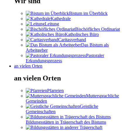
Wir sind
Bistum im Überblick
Kathedrale
Leitung
Bischöfliches Ordinariat
Katholisches Büro
Caritasverband
Das Bistum als
Arbeitgeber
Pastoraler
Erkundungsprozess
an vielen Orten
an vielen Orten
Pfarreien
Muttersprachliche
Gemeinden
Geistliche
Gemeinschaften
Bildungsstätten in Trägerschaft des Bistums