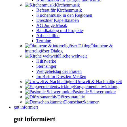
Kirchenmusik
Referat für Kirchenmusik
Kirchenmusik in den Regionen
Dresdner Kapellknaben
AG Junge Musik
Bandkatalog und Projekte
Arbeitshilfen
Termine
Ökumene &
interreligiöser Dialog
Kirche weltweit
Hilfswerke
Sternsinger
Weltgebetstag der Frauen
Im Bistum Dresden-Meißen
Umwelt & Nachhaltigkeit
Engagemententwicklung
Pastorale Schwerpunkte
Diözesanarchiv
Domschatzkammer
gut informiert
gut informiert