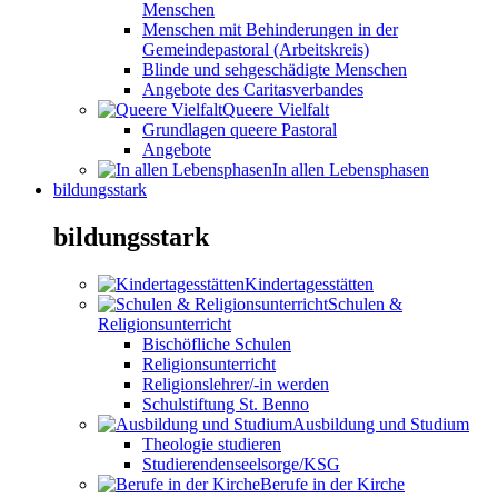
Menschen
Menschen mit Behinderungen in der
Gemeindepastoral (Arbeitskreis)
Blinde und sehgeschädigte Menschen
Angebote des Caritasverbandes
Queere Vielfalt
Grundlagen queere Pastoral
Angebote
In allen Lebensphasen
bildungsstark
bildungsstark
Kindertagesstätten
Schulen &
Religionsunterricht
Bischöfliche Schulen
Religionsunterricht
Religionslehrer/-in werden
Schulstiftung St. Benno
Ausbildung und Studium
Theologie studieren
Studierendenseelsorge/KSG
Berufe in der Kirche