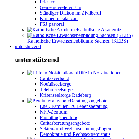
Priester
Gemeindereferent/-in
Ständiger Diakon im Zivilberuf
Kirchenmusiker/-in
FSJ-pastoral
Katholische Akademie
Katholische Erwachsenenbildung Sachsen (KEBS)
unterstützend
unterstützend
Hilfe in Notsituationen
Caritasverband
Notfallseelsorge
Telefonseelsorge
Krisenseelsorge Radeberg
Beratungsangebote
Ehe-, Familien- & Lebensberatung
NFP-Zentrum
Flüchtlingsberatung
Caritasberatungsangebote
Sekten- und Weltanschauungsfragen
Demokratie und Rechtsextremismus