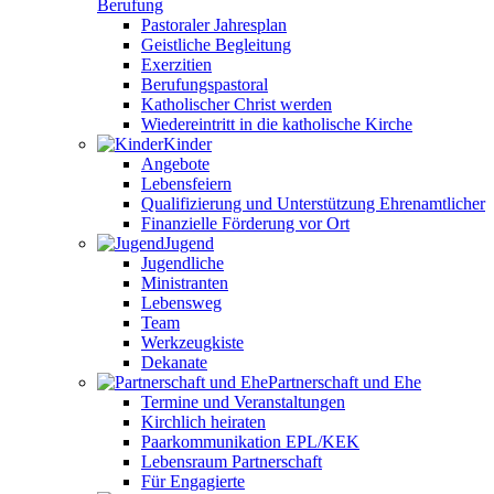
Berufung
Pastoraler Jahresplan
Geistliche Begleitung
Exerzitien
Berufungspastoral
Katholischer Christ werden
Wiedereintritt in die katholische Kirche
Kinder
Angebote
Lebensfeiern
Qualifizierung und Unterstützung Ehrenamtlicher
Finanzielle Förderung vor Ort
Jugend
Jugendliche
Ministranten
Lebensweg
Team
Werkzeugkiste
Dekanate
Partnerschaft und Ehe
Termine und Veranstaltungen
Kirchlich heiraten
Paarkommunikation EPL/KEK
Lebensraum Partnerschaft
Für Engagierte