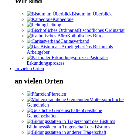
Wir sind
Bistum im Überblick
Kathedrale
Leitung
Bischöfliches Ordinariat
Katholisches Büro
Caritasverband
Das Bistum als
Arbeitgeber
Pastoraler
Erkundungsprozess
an vielen Orten
an vielen Orten
Pfarreien
Muttersprachliche
Gemeinden
Geistliche
Gemeinschaften
Bildungsstätten in Trägerschaft des Bistums