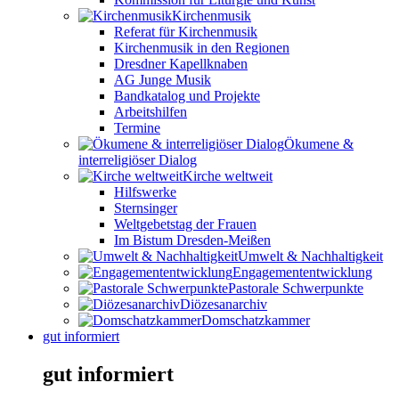
Kirchenmusik
Referat für Kirchenmusik
Kirchenmusik in den Regionen
Dresdner Kapellknaben
AG Junge Musik
Bandkatalog und Projekte
Arbeitshilfen
Termine
Ökumene &
interreligiöser Dialog
Kirche weltweit
Hilfswerke
Sternsinger
Weltgebetstag der Frauen
Im Bistum Dresden-Meißen
Umwelt & Nachhaltigkeit
Engagemententwicklung
Pastorale Schwerpunkte
Diözesanarchiv
Domschatzkammer
gut informiert
gut informiert