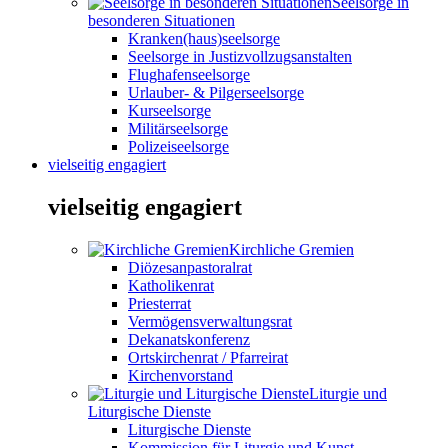
Seelsorge in
besonderen Situationen
Kranken(haus)seelsorge
Seelsorge in Justizvollzugsanstalten
Flughafenseelsorge
Urlauber- & Pilgerseelsorge
Kurseelsorge
Militärseelsorge
Polizeiseelsorge
vielseitig engagiert
vielseitig engagiert
Kirchliche Gremien
Diözesanpastoralrat
Katholikenrat
Priesterrat
Vermögensverwaltungsrat
Dekanatskonferenz
Ortskirchenrat / Pfarreirat
Kirchenvorstand
Liturgie und
Liturgische Dienste
Liturgische Dienste
Kommission für Liturgie und Kunst