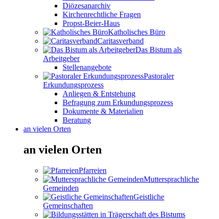
Diözesanarchiv
Kirchenrechtliche Fragen
Propst-Beier-Haus
Katholisches Büro
Caritasverband
Das Bistum als
Arbeitgeber
Stellenangebote
Pastoraler
Erkundungsprozess
Anliegen & Entstehung
Befragung zum Erkundungsprozess
Dokumente & Materialien
Beratung
an vielen Orten
an vielen Orten
Pfarreien
Muttersprachliche
Gemeinden
Geistliche
Gemeinschaften