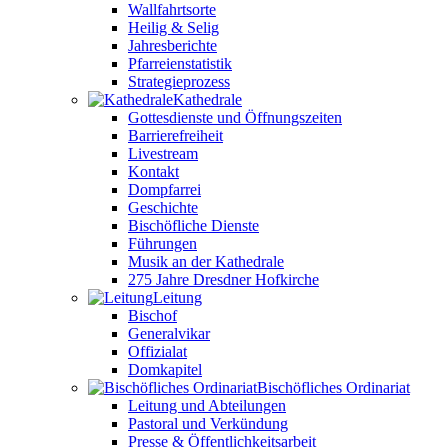
Wallfahrtsorte
Heilig & Selig
Jahresberichte
Pfarreienstatistik
Strategieprozess
Kathedrale
Gottesdienste und Öffnungszeiten
Barrierefreiheit
Livestream
Kontakt
Dompfarrei
Geschichte
Bischöfliche Dienste
Führungen
Musik an der Kathedrale
275 Jahre Dresdner Hofkirche
Leitung
Bischof
Generalvikar
Offizialat
Domkapitel
Bischöfliches Ordinariat
Leitung und Abteilungen
Pastoral und Verkündung
Presse & Öffentlichkeitsarbeit