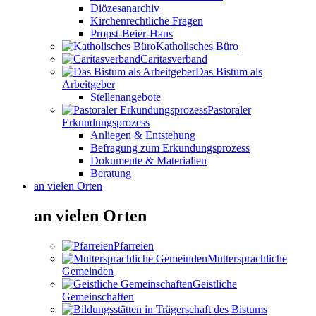
Diözesanarchiv
Kirchenrechtliche Fragen
Propst-Beier-Haus
Katholisches Büro
Caritasverband
Das Bistum als
Arbeitgeber
Stellenangebote
Pastoraler
Erkundungsprozess
Anliegen & Entstehung
Befragung zum Erkundungsprozess
Dokumente & Materialien
Beratung
an vielen Orten
an vielen Orten
Pfarreien
Muttersprachliche
Gemeinden
Geistliche
Gemeinschaften