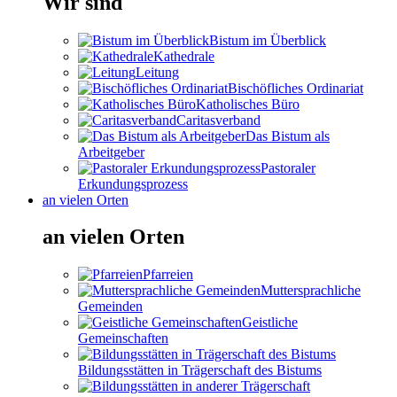
Wir sind
Bistum im Überblick
Kathedrale
Leitung
Bischöfliches Ordinariat
Katholisches Büro
Caritasverband
Das Bistum als
Arbeitgeber
Pastoraler
Erkundungsprozess
an vielen Orten
an vielen Orten
Pfarreien
Muttersprachliche
Gemeinden
Geistliche
Gemeinschaften
Bildungsstätten in Trägerschaft des Bistums