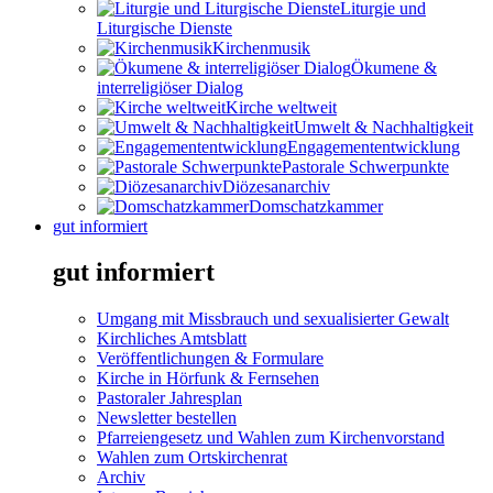
Liturgie und
Liturgische Dienste
Kirchenmusik
Ökumene &
interreligiöser Dialog
Kirche weltweit
Umwelt & Nachhaltigkeit
Engagemententwicklung
Pastorale Schwerpunkte
Diözesanarchiv
Domschatzkammer
gut informiert
gut informiert
Umgang mit Missbrauch und sexualisierter Gewalt
Kirchliches Amtsblatt
Veröffentlichungen & Formulare
Kirche in Hörfunk & Fernsehen
Pastoraler Jahresplan
Newsletter bestellen
Pfarreiengesetz und Wahlen zum Kirchenvorstand
Wahlen zum Ortskirchenrat
Archiv