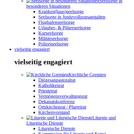
Seelsorge in
besonderen Situationen
Kranken(haus)seelsorge
Seelsorge in Justizvollzugsanstalten
Flughafenseelsorge
Urlauber- & Pilgerseelsorge
Kurseelsorge
Militärseelsorge
Polizeiseelsorge
vielseitig engagiert
vielseitig engagiert
Kirchliche Gremien
Diözesanpastoralrat
Katholikenrat
Priesterrat
Vermögensverwaltungsrat
Dekanatskonferenz
Ortskirchenrat / Pfarreirat
Kirchenvorstand
Liturgie und
Liturgische Dienste
Liturgische Dienste
Kommission für Liturgie und Kunst