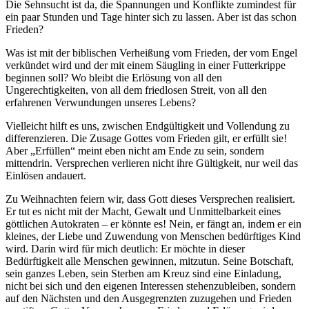
Die Sehnsucht ist da, die Spannungen und Konflikte zumindest für
ein paar Stunden und Tage hinter sich zu lassen. Aber ist das schon
Frieden?
Was ist mit der biblischen Verheißung vom Frieden, der vom Engel
verkündet wird und der mit einem Säugling in einer Futterkrippe
beginnen soll? Wo bleibt die Erlösung von all den
Ungerechtigkeiten, von all dem friedlosen Streit, von all den
erfahrenen Verwundungen unseres Lebens?
Vielleicht hilft es uns, zwischen Endgültigkeit und Vollendung zu
differenzieren. Die Zusage Gottes vom Frieden gilt, er erfüllt sie!
Aber „Erfüllen“ meint eben nicht am Ende zu sein, sondern
mittendrin. Versprechen verlieren nicht ihre Gültigkeit, nur weil das
Einlösen andauert.
Zu Weihnachten feiern wir, dass Gott dieses Versprechen realisiert.
Er tut es nicht mit der Macht, Gewalt und Unmittelbarkeit eines
göttlichen Autokraten – er könnte es! Nein, er fängt an, indem er ein
kleines, der Liebe und Zuwendung von Menschen bedürftiges Kind
wird. Darin wird für mich deutlich: Er möchte in dieser
Bedürftigkeit alle Menschen gewinnen, mitzutun. Seine Botschaft,
sein ganzes Leben, sein Sterben am Kreuz sind eine Einladung,
nicht bei sich und den eigenen Interessen stehenzubleiben, sondern
auf den Nächsten und den Ausgegrenzten zuzugehen und Frieden