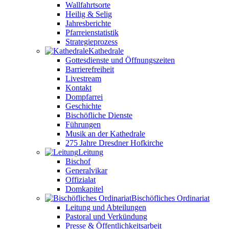
Wallfahrtsorte
Heilig & Selig
Jahresberichte
Pfarreienstatistik
Strategieprozess
Kathedrale
Gottesdienste und Öffnungszeiten
Barrierefreiheit
Livestream
Kontakt
Dompfarrei
Geschichte
Bischöfliche Dienste
Führungen
Musik an der Kathedrale
275 Jahre Dresdner Hofkirche
Leitung
Bischof
Generalvikar
Offizialat
Domkapitel
Bischöfliches Ordinariat
Leitung und Abteilungen
Pastoral und Verkündung
Presse & Öffentlichkeitsarbeit