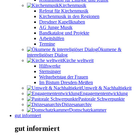
Kirchenmusik
Referat für Kirchenmusik
Kirchenmusik in den Regionen
Dresdner Kapellknaben
AG Junge Musik
Bandkatalog und Projekte
Arbeitshilfen
Termine
Ökumene &
interreligiöser Dialog
Kirche weltweit
Hilfswerke
Sternsinger
Weltgebetstag der Frauen
Im Bistum Dresden-Meißen
Umwelt & Nachhaltigkeit
Engagemententwicklung
Pastorale Schwerpunkte
Diözesanarchiv
Domschatzkammer
gut informiert
gut informiert