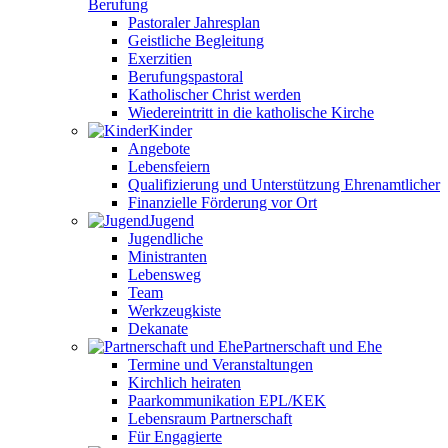
Berufung
Pastoraler Jahresplan
Geistliche Begleitung
Exerzitien
Berufungspastoral
Katholischer Christ werden
Wiedereintritt in die katholische Kirche
Kinder
Angebote
Lebensfeiern
Qualifizierung und Unterstützung Ehrenamtlicher
Finanzielle Förderung vor Ort
Jugend
Jugendliche
Ministranten
Lebensweg
Team
Werkzeugkiste
Dekanate
Partnerschaft und Ehe
Termine und Veranstaltungen
Kirchlich heiraten
Paarkommunikation EPL/KEK
Lebensraum Partnerschaft
Für Engagierte