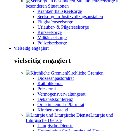
Seelsorge in
besonderen Situationen
Kranken(haus)seelsorge
Seelsorge in Justizvollzugsanstalten
Flughafenseelsorge
Urlauber- & Pilgerseelsorge
Kurseelsorge
Militärseelsorge
Polizeiseelsorge
vielseitig engagiert
vielseitig engagiert
Kirchliche Gremien
Diözesanpastoralrat
Katholikenrat
Priesterrat
Vermögensverwaltungsrat
Dekanatskonferenz
Ortskirchenrat / Pfarreirat
Kirchenvorstand
Liturgie und
Liturgische Dienste
Liturgische Dienste
Kommission für Liturgie und Kunst