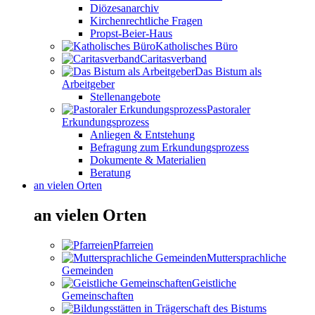
Diözesanarchiv
Kirchenrechtliche Fragen
Propst-Beier-Haus
Katholisches Büro
Caritasverband
Das Bistum als
Arbeitgeber
Stellenangebote
Pastoraler
Erkundungsprozess
Anliegen & Entstehung
Befragung zum Erkundungsprozess
Dokumente & Materialien
Beratung
an vielen Orten
an vielen Orten
Pfarreien
Muttersprachliche
Gemeinden
Geistliche
Gemeinschaften