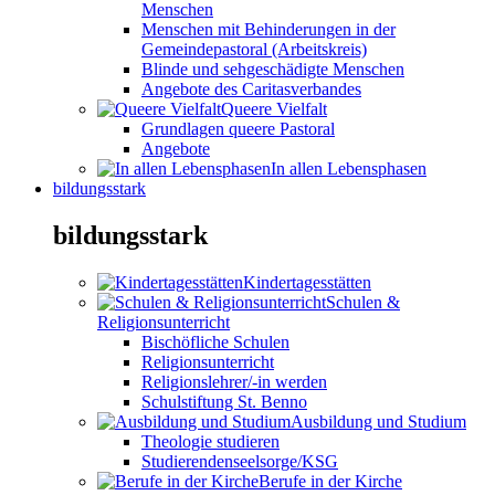
Menschen
Menschen mit Behinderungen in der
Gemeindepastoral (Arbeitskreis)
Blinde und sehgeschädigte Menschen
Angebote des Caritasverbandes
Queere Vielfalt
Grundlagen queere Pastoral
Angebote
In allen Lebensphasen
bildungsstark
bildungsstark
Kindertagesstätten
Schulen &
Religionsunterricht
Bischöfliche Schulen
Religionsunterricht
Religionslehrer/-in werden
Schulstiftung St. Benno
Ausbildung und Studium
Theologie studieren
Studierendenseelsorge/KSG
Berufe in der Kirche