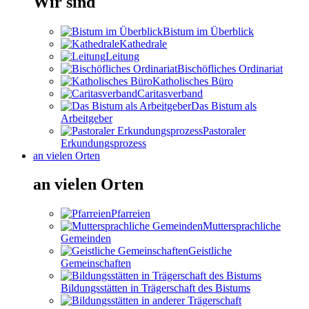
Wir sind
Bistum im Überblick
Kathedrale
Leitung
Bischöfliches Ordinariat
Katholisches Büro
Caritasverband
Das Bistum als
Arbeitgeber
Pastoraler
Erkundungsprozess
an vielen Orten
an vielen Orten
Pfarreien
Muttersprachliche
Gemeinden
Geistliche
Gemeinschaften
Bildungsstätten in Trägerschaft des Bistums