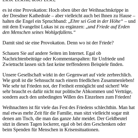
es ist eine Provokation: Hoch oben über der Weihnachtskrippe in
der Dresdner Kathedrale – aber vielleicht auch bei Ihnen zu Hause –
halten die Engel ein Spruchband: „
Ehre sei Gott in der Höhe“
– und
mit dem Evangelist Lukas ist zu ergänzen: „
und Friede auf Erden
den Menschen seines Wohlgefallens.“
Damit sind sie eine Provokation. Denn wo ist der Friede?
Schauen Sie auf andere Seiten im Internet. Egal ob
Nachrichtenbeiträge oder Kommentarspalten: für Unfriede und
Zwietracht lassen sich fast keine treffenderen Beispiele finden.
Unsere Gesellschaft wirkt in der Gegenwart auf viele zerbrechlich.
Wie groß ist die Sehnsucht nach einem friedlichen Zusammenleben!
Wie sehr tut Frieden not, der Freiheit ermöglicht und sichert! Wie
sehr braucht es dafür nicht nur politische Abkommen und Verträge,
sondern auch den unbedingten Willen des Einzelnen zum Frieden!
Weihnachten ist für viele das Fest des Friedens schlechthin. Man hat
mal etwas mehr Zeit für die Familie, man sitzt vielleicht sogar mit
denen am Tisch, die man das ganze Jahr meidet. Der Geldbeutel
sitzt in diesen Tagen lockerer, egal ob bei den Geschenken oder
beim Spenden für Menschen in Krisensituationen.