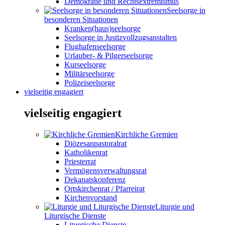
Demokratie und Rechtsextremismus
Seelsorge in
besonderen Situationen
Kranken(haus)seelsorge
Seelsorge in Justizvollzugsanstalten
Flughafenseelsorge
Urlauber- & Pilgerseelsorge
Kurseelsorge
Militärseelsorge
Polizeiseelsorge
vielseitig engagiert
vielseitig engagiert
Kirchliche Gremien
Diözesanpastoralrat
Katholikenrat
Priesterrat
Vermögensverwaltungsrat
Dekanatskonferenz
Ortskirchenrat / Pfarreirat
Kirchenvorstand
Liturgie und
Liturgische Dienste
Liturgische Dienste