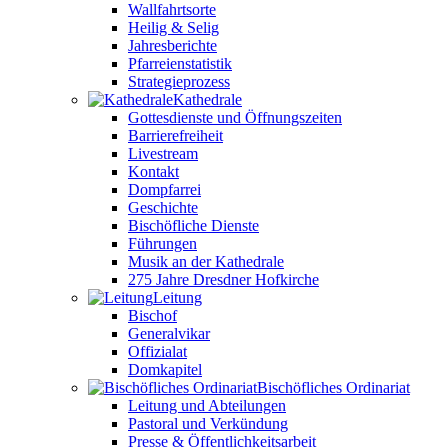
Wallfahrtsorte
Heilig & Selig
Jahresberichte
Pfarreienstatistik
Strategieprozess
Kathedrale
Gottesdienste und Öffnungszeiten
Barrierefreiheit
Livestream
Kontakt
Dompfarrei
Geschichte
Bischöfliche Dienste
Führungen
Musik an der Kathedrale
275 Jahre Dresdner Hofkirche
Leitung
Bischof
Generalvikar
Offizialat
Domkapitel
Bischöfliches Ordinariat
Leitung und Abteilungen
Pastoral und Verkündung
Presse & Öffentlichkeitsarbeit