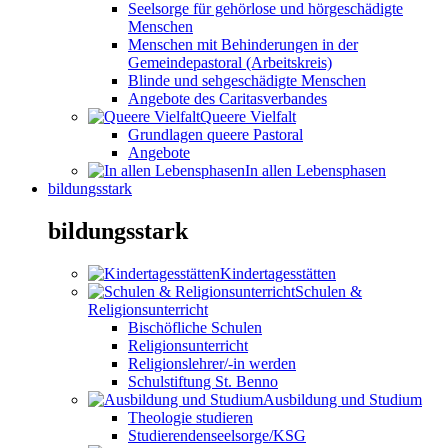
Seelsorge für gehörlose und hörgeschädigte
Menschen
Menschen mit Behinderungen in der
Gemeindepastoral (Arbeitskreis)
Blinde und sehgeschädigte Menschen
Angebote des Caritasverbandes
Queere Vielfalt
Grundlagen queere Pastoral
Angebote
In allen Lebensphasen
bildungsstark
bildungsstark
Kindertagesstätten
Schulen &
Religionsunterricht
Bischöfliche Schulen
Religionsunterricht
Religionslehrer/-in werden
Schulstiftung St. Benno
Ausbildung und Studium
Theologie studieren
Studierendenseelsorge/KSG