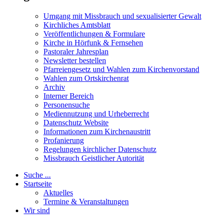
Umgang mit Missbrauch und sexualisierter Gewalt
Kirchliches Amtsblatt
Veröffentlichungen & Formulare
Kirche in Hörfunk & Fernsehen
Pastoraler Jahresplan
Newsletter bestellen
Pfarreiengesetz und Wahlen zum Kirchenvorstand
Wahlen zum Ortskirchenrat
Archiv
Interner Bereich
Personensuche
Mediennutzung und Urheberrecht
Datenschutz Website
Informationen zum Kirchenaustritt
Profanierung
Regelungen kirchlicher Datenschutz
Missbrauch Geistlicher Autorität
Suche ...
Startseite
Aktuelles
Termine & Veranstaltungen
Wir sind