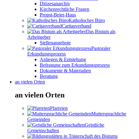
Diözesanarchiv
Kirchenrechtliche Fragen
Propst-Beier-Haus
Katholisches Büro
Caritasverband
Das Bistum als
Arbeitgeber
Stellenangebote
Pastoraler
Erkundungsprozess
Anliegen & Entstehung
Befragung zum Erkundungsprozess
Dokumente & Materialien
Beratung
an vielen Orten
an vielen Orten
Pfarreien
Muttersprachliche
Gemeinden
Geistliche
Gemeinschaften