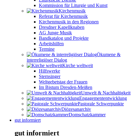
Kommission für Liturgie und Kunst
Kirchenmusik
Referat für Kirchenmusik
Kirchenmusik in den Regionen
Dresdner Kapellknaben
AG Junge Musik
Bandkatalog und Projekte
Arbeitshilfen
Termine
Ökumene &
interreligiöser Dialog
Kirche weltweit
Hilfswerke
Sternsinger
Weltgebetstag der Frauen
Im Bistum Dresden-Meißen
Umwelt & Nachhaltigkeit
Engagemententwicklung
Pastorale Schwerpunkte
Diözesanarchiv
Domschatzkammer
gut informiert
gut informiert