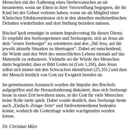
Menschen mit der Äußerung eines Sterbewunsches an sie
herantreten; wenn sie Eltern in ihrer Verzweiflung begegnen, die ihr
Kind bei der Geburt verloren haben; wenn sie als Mitglied einer
Klinischen Ethikkommission sich in den aktuellen medizinethischen
Debatten wiederfinden und dort Stellung beziehen müssen.
Bischof Ipolt ermutigte in seinem Impulsvortrag
für diesen Dienst.
Er empfahl den
Seelsorgerinnen und Seelsorgern, sich an Jesus als
dem "ersten Seelsorger" zu orientieren und den „Stil Jesu, auf die
jeweils aktuelle Situation zu übertragen“. Dabei sei entscheidend,
die Würde und den Wert des menschlichen Lebens niemals auf das
Materielle zu reduzieren. Vielmehr sei die Würde des Menschen
darin begründet, dass er Bild Gottes ist (Gen 1,26f), dass Jesus
selbst sich immer mit den Schwachen identifiziert (25,35f.) und dass
der Mensch letztlich von Gott zur Ewigkeit berufen ist.
Im gemeinsamen Austausch wurden die Impulse des Bischofs
aufgegriffen und die Herausforderung diskutiert, dass sich Seelsorge
heute in einer Zeit bewähren muss, in der Gott für viele Menschen
keine Rolle mehr spielt. Dabei wurde deutlich, dass Seelsorge heute
auch „Einfach–Zeuge–Sein“ und Stellvertreterdienst bedeuten
könne, wodurch die Gottesfrage wieder wachgerufen werden
könne.
Dr. Christian März