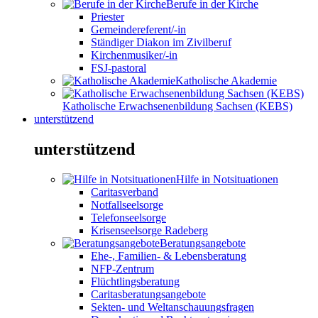
Berufe in der Kirche
Priester
Gemeindereferent/-in
Ständiger Diakon im Zivilberuf
Kirchenmusiker/-in
FSJ-pastoral
Katholische Akademie
Katholische Erwachsenenbildung Sachsen (KEBS)
unterstützend
unterstützend
Hilfe in Notsituationen
Caritasverband
Notfallseelsorge
Telefonseelsorge
Krisenseelsorge Radeberg
Beratungsangebote
Ehe-, Familien- & Lebensberatung
NFP-Zentrum
Flüchtlingsberatung
Caritasberatungsangebote
Sekten- und Weltanschauungsfragen