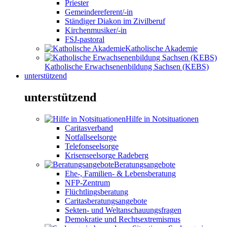
Priester
Gemeindereferent/-in
Ständiger Diakon im Zivilberuf
Kirchenmusiker/-in
FSJ-pastoral
Katholische Akademie
Katholische Erwachsenenbildung Sachsen (KEBS)
unterstützend
unterstützend
Hilfe in Notsituationen
Caritasverband
Notfallseelsorge
Telefonseelsorge
Krisenseelsorge Radeberg
Beratungsangebote
Ehe-, Familien- & Lebensberatung
NFP-Zentrum
Flüchtlingsberatung
Caritasberatungsangebote
Sekten- und Weltanschauungsfragen
Demokratie und Rechtsextremismus