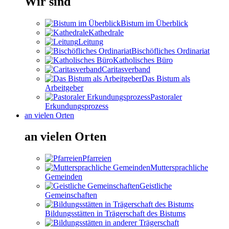
Wir sind
Bistum im Überblick
Kathedrale
Leitung
Bischöfliches Ordinariat
Katholisches Büro
Caritasverband
Das Bistum als
Arbeitgeber
Pastoraler
Erkundungsprozess
an vielen Orten
an vielen Orten
Pfarreien
Muttersprachliche
Gemeinden
Geistliche
Gemeinschaften
Bildungsstätten in Trägerschaft des Bistums