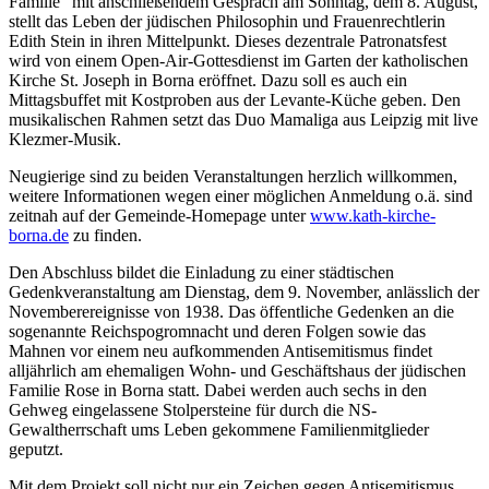
Familie“ mit anschließendem Gespräch am Sonntag, dem 8. August,
stellt das Leben der jüdischen Philosophin und Frauenrechtlerin
Edith Stein in ihren Mittelpunkt. Dieses dezentrale Patronatsfest
wird von einem Open-Air-Gottesdienst im Garten der katholischen
Kirche St. Joseph in Borna eröffnet. Dazu soll es auch ein
Mittagsbuffet mit Kostproben aus der Levante-Küche geben. Den
musikalischen Rahmen setzt das Duo Mamaliga aus Leipzig mit live
Klezmer-Musik.
Neugierige sind zu beiden Veranstaltungen herzlich willkommen,
weitere Informationen wegen einer möglichen Anmeldung o.ä. sind
zeitnah auf der Gemeinde-Homepage unter
www.kath-kirche-
borna.de
zu finden.
Den Abschluss bildet die Einladung zu einer städtischen
Gedenkveranstaltung am Dienstag, dem 9. November, anlässlich der
Novemberereignisse von 1938. Das öffentliche Gedenken an die
sogenannte Reichspogromnacht und deren Folgen sowie das
Mahnen vor einem neu aufkommenden Antisemitismus findet
alljährlich am ehemaligen Wohn- und Geschäftshaus der jüdischen
Familie Rose in Borna statt. Dabei werden auch sechs in den
Gehweg eingelassene Stolpersteine für durch die NS-
Gewaltherrschaft ums Leben gekommene Familienmitglieder
geputzt.
Mit dem Projekt soll nicht nur ein Zeichen gegen Antisemitismus