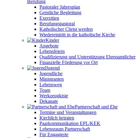
Berufung
Pastoraler Jahresplan
Geistliche Begleitung
Exerzitien
Berufungspastoral
Katholischer Christ werden
Wiedereintritt in die katholische Kirche
Kinder
Angebote
Lebensfeiern
Qualifizierung und Unterstützung Ehrenamtlicher
Finanzielle Förderung vor Ort
Jugend
Jugendliche
Ministranten
Lebensweg
Team
Werkzeugkiste
Dekanate
Partnerschaft und Ehe
Termine und Veranstaltungen
Kirchlich heiraten
Paarkommunikation EPL/KEK
Lebensraum Partnerschaft
Für Engagierte