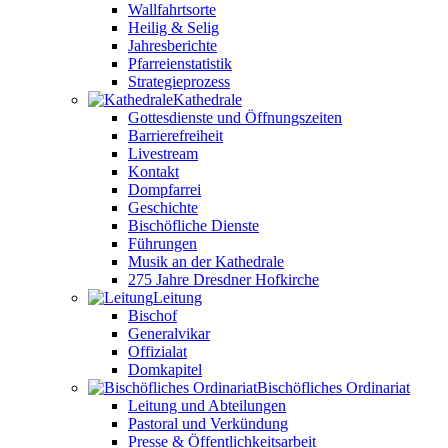
Wallfahrtsorte
Heilig & Selig
Jahresberichte
Pfarreienstatistik
Strategieprozess
Kathedrale
Gottesdienste und Öffnungszeiten
Barrierefreiheit
Livestream
Kontakt
Dompfarrei
Geschichte
Bischöfliche Dienste
Führungen
Musik an der Kathedrale
275 Jahre Dresdner Hofkirche
Leitung
Bischof
Generalvikar
Offizialat
Domkapitel
Bischöfliches Ordinariat
Leitung und Abteilungen
Pastoral und Verkündung
Presse & Öffentlichkeitsarbeit