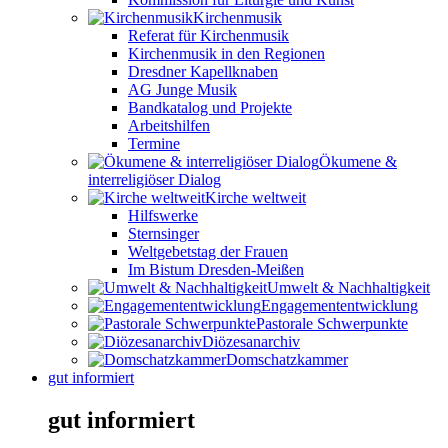
Kirchenmusik
Referat für Kirchenmusik
Kirchenmusik in den Regionen
Dresdner Kapellknaben
AG Junge Musik
Bandkatalog und Projekte
Arbeitshilfen
Termine
Ökumene &
interreligiöser Dialog
Kirche weltweit
Hilfswerke
Sternsinger
Weltgebetstag der Frauen
Im Bistum Dresden-Meißen
Umwelt & Nachhaltigkeit
Engagemententwicklung
Pastorale Schwerpunkte
Diözesanarchiv
Domschatzkammer
gut informiert
gut informiert