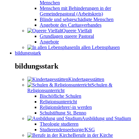
Menschen
Menschen mit Behinderungen in der
Gemeindepastoral (Arbeitskreis)
Blinde und sehgeschädigte Menschen
Angebote des Caritasverbandes
Queere Vielfalt
Grundlagen queere Pastoral
Angebote
In allen Lebensphasen
bildungsstark
bildungsstark
Kindertagesstätten
Schulen &
Religionsunterricht
Bischöfliche Schulen
Religionsunterricht
Religionslehrer/-in werden
Schulstiftung St. Benno
Ausbildung und Studium
Theologie studieren
Studierendenseelsorge/KSG
Berufe in der Kirche