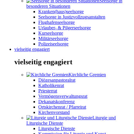
Seelsorge in
besonderen Situationen
Kranken(haus)seelsorge
Seelsorge in Justizvollzugsanstalten
Flughafenseelsorge
Urlauber- & Pilgerseelsorge
Kurseelsorge
Militärseelsorge
Polizeiseelsorge
vielseitig engagiert
vielseitig engagiert
Kirchliche Gremien
Diözesanpastoralrat
Katholikenrat
Priesterrat
Vermögensverwaltungsrat
Dekanatskonferenz
Ortskirchenrat / Pfarreirat
Kirchenvorstand
Liturgie und
Liturgische Dienste
Liturgische Dienste
Kommission für Liturgie und Kunst