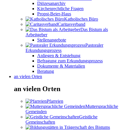
Diözesanarchiv
Kirchenrechtliche Fragen
Propst-Beier-Haus
Katholisches Büro
Caritasverband
Das Bistum als
Arbeitgeber
Stellenangebote
Pastoraler
Erkundungsprozess
Anliegen & Entstehung
Befragung zum Erkundungsprozess
Dokumente & Materialien
Beratung
an vielen Orten
an vielen Orten
Pfarreien
Muttersprachliche
Gemeinden
Geistliche
Gemeinschaften