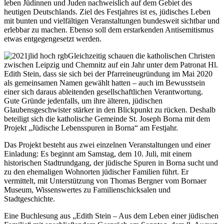
leben Jüdinnen und Juden nachweislich auf dem Gebiet des
heutigen Deutschlands. Ziel des Festjahres ist es, jüdisches Leben
mit bunten und vielfältigen Veranstaltungen bundesweit sichtbar und
erlebbar zu machen. Ebenso soll dem erstarkenden Antisemitismus
etwas entgegengesetzt werden.
Gleichzeitig schauen die katholischen Christen
zwischen Leipzig und Chemnitz auf ein Jahr unter dem Patronat Hl.
Edith Stein, dass sie sich bei der Pfarreineugründung im Mai 2020
als gemeinsamen Namen gewählt hatten – auch im Bewusstsein
einer sich daraus ableitenden gesellschaftlichen Verantwortung.
Gute Gründe jedenfalls, um ihre älteren, jüdischen
Glaubensgeschwister stärker in den Blickpunkt zu rücken. Deshalb
beteiligt sich die katholische Gemeinde St. Joseph Borna mit dem
Projekt „Jüdische Lebensspuren in Borna“ am Festjahr.
Das Projekt besteht aus zwei einzelnen Veranstaltungen und einer
Einladung: Es beginnt am Samstag, dem 10. Juli, mit einem
historischen Stadtrundgang, der jüdische Spuren in Borna sucht und
zu den ehemaligen Wohnorten jüdischer Familien führt. Er
vermittelt, mit Unterstützung von Thomas Bergner vom Bornaer
Museum, Wissenswertes zu Familienschicksalen und
Stadtgeschichte.
Eine Buchlesung aus „Edith Stein – Aus dem Leben einer jüdischen