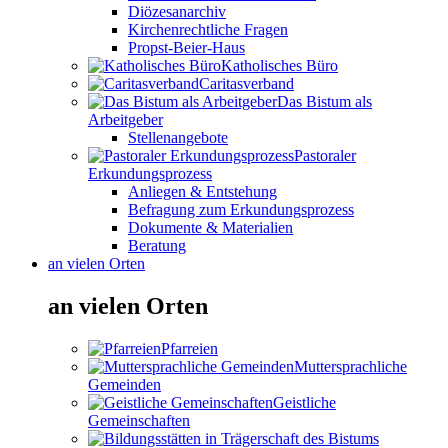
Diözesanarchiv
Kirchenrechtliche Fragen
Propst-Beier-Haus
Katholisches Büro
Caritasverband
Das Bistum als
Arbeitgeber
Stellenangebote
Pastoraler
Erkundungsprozess
Anliegen & Entstehung
Befragung zum Erkundungsprozess
Dokumente & Materialien
Beratung
an vielen Orten
an vielen Orten
Pfarreien
Muttersprachliche
Gemeinden
Geistliche
Gemeinschaften