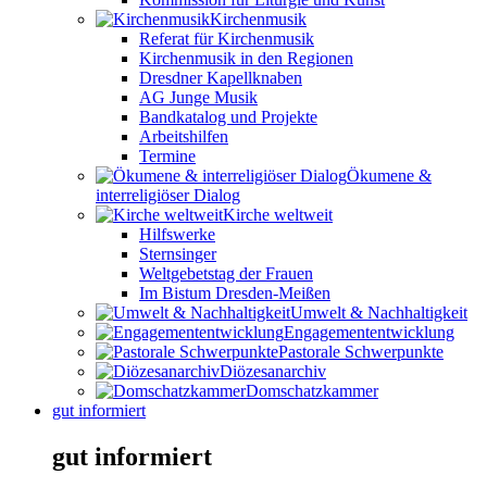
Kirchenmusik
Referat für Kirchenmusik
Kirchenmusik in den Regionen
Dresdner Kapellknaben
AG Junge Musik
Bandkatalog und Projekte
Arbeitshilfen
Termine
Ökumene &
interreligiöser Dialog
Kirche weltweit
Hilfswerke
Sternsinger
Weltgebetstag der Frauen
Im Bistum Dresden-Meißen
Umwelt & Nachhaltigkeit
Engagemententwicklung
Pastorale Schwerpunkte
Diözesanarchiv
Domschatzkammer
gut informiert
gut informiert