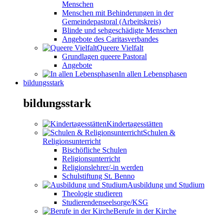
Menschen
Menschen mit Behinderungen in der
Gemeindepastoral (Arbeitskreis)
Blinde und sehgeschädigte Menschen
Angebote des Caritasverbandes
Queere Vielfalt
Grundlagen queere Pastoral
Angebote
In allen Lebensphasen
bildungsstark
bildungsstark
Kindertagesstätten
Schulen &
Religionsunterricht
Bischöfliche Schulen
Religionsunterricht
Religionslehrer/-in werden
Schulstiftung St. Benno
Ausbildung und Studium
Theologie studieren
Studierendenseelsorge/KSG
Berufe in der Kirche