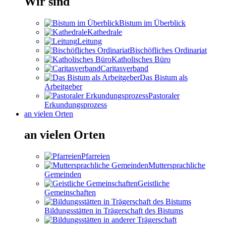
Wir sind
Bistum im Überblick
Kathedrale
Leitung
Bischöfliches Ordinariat
Katholisches Büro
Caritasverband
Das Bistum als
Arbeitgeber
Pastoraler
Erkundungsprozess
an vielen Orten
an vielen Orten
Pfarreien
Muttersprachliche
Gemeinden
Geistliche
Gemeinschaften
Bildungsstätten in Trägerschaft des Bistums