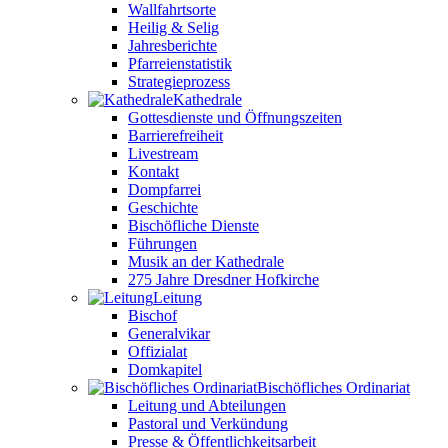
Wallfahrtsorte
Heilig & Selig
Jahresberichte
Pfarreienstatistik
Strategieprozess
Kathedrale
Gottesdienste und Öffnungszeiten
Barrierefreiheit
Livestream
Kontakt
Dompfarrei
Geschichte
Bischöfliche Dienste
Führungen
Musik an der Kathedrale
275 Jahre Dresdner Hofkirche
Leitung
Bischof
Generalvikar
Offizialat
Domkapitel
Bischöfliches Ordinariat
Leitung und Abteilungen
Pastoral und Verkündung
Presse & Öffentlichkeitsarbeit