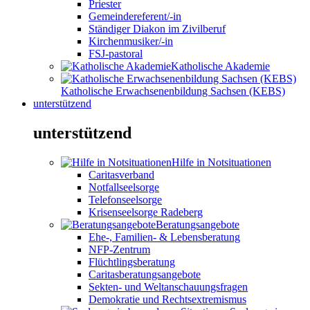
Priester
Gemeindereferent/-in
Ständiger Diakon im Zivilberuf
Kirchenmusiker/-in
FSJ-pastoral
Katholische Akademie
Katholische Erwachsenenbildung Sachsen (KEBS)
unterstützend
unterstützend
Hilfe in Notsituationen
Caritasverband
Notfallseelsorge
Telefonseelsorge
Krisenseelsorge Radeberg
Beratungsangebote
Ehe-, Familien- & Lebensberatung
NFP-Zentrum
Flüchtlingsberatung
Caritasberatungsangebote
Sekten- und Weltanschauungsfragen
Demokratie und Rechtsextremismus