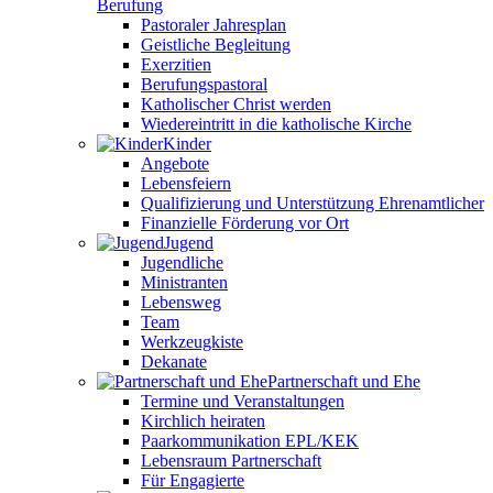
Berufung
Pastoraler Jahresplan
Geistliche Begleitung
Exerzitien
Berufungspastoral
Katholischer Christ werden
Wiedereintritt in die katholische Kirche
Kinder
Angebote
Lebensfeiern
Qualifizierung und Unterstützung Ehrenamtlicher
Finanzielle Förderung vor Ort
Jugend
Jugendliche
Ministranten
Lebensweg
Team
Werkzeugkiste
Dekanate
Partnerschaft und Ehe
Termine und Veranstaltungen
Kirchlich heiraten
Paarkommunikation EPL/KEK
Lebensraum Partnerschaft
Für Engagierte