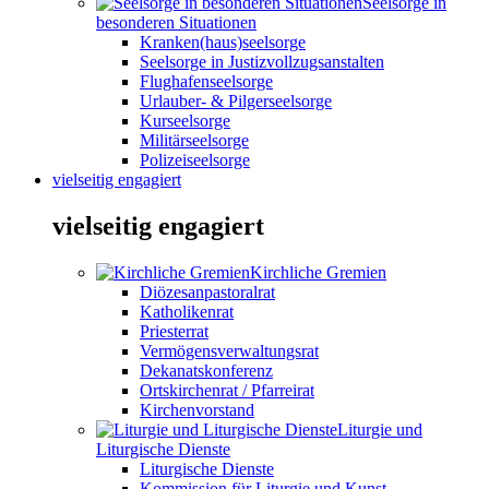
Seelsorge in
besonderen Situationen
Kranken(haus)seelsorge
Seelsorge in Justizvollzugsanstalten
Flughafenseelsorge
Urlauber- & Pilgerseelsorge
Kurseelsorge
Militärseelsorge
Polizeiseelsorge
vielseitig engagiert
vielseitig engagiert
Kirchliche Gremien
Diözesanpastoralrat
Katholikenrat
Priesterrat
Vermögensverwaltungsrat
Dekanatskonferenz
Ortskirchenrat / Pfarreirat
Kirchenvorstand
Liturgie und
Liturgische Dienste
Liturgische Dienste
Kommission für Liturgie und Kunst