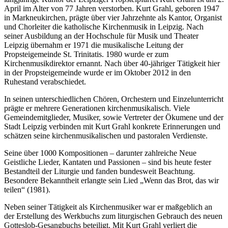
April im Alter von 77 Jahren verstorben. Kurt Grahl, geboren 1947
in Markneukirchen, prägte über vier Jahrzehnte als Kantor, Organist
und Chorleiter die katholische Kirchenmusik in Leipzig. Nach
seiner Ausbildung an der Hochschule für Musik und Theater
Leipzig übernahm er 1971 die musikalische Leitung der
Propsteigemeinde St. Trinitatis. 1980 wurde er zum
Kirchenmusikdirektor ernannt. Nach über 40-jähriger Tätigkeit hier
in der Propsteigemeinde wurde er im Oktober 2012 in den
Ruhestand verabschiedet.
In seinen unterschiedlichen Chören, Orchestern und Einzelunterricht
prägte er mehrere Generationen kirchenmusikalisch. Viele
Gemeindemitglieder, Musiker, sowie Vertreter der Ökumene und der
Stadt Leipzig verbinden mit Kurt Grahl konkrete Erinnerungen und
schätzen seine kirchenmusikalischen und pastoralen Verdienste.
Seine über 1000 Kompositionen – darunter zahlreiche Neue
Geistliche Lieder, Kantaten und Passionen – sind bis heute fester
Bestandteil der Liturgie und fanden bundesweit Beachtung.
Besondere Bekanntheit erlangte sein Lied „Wenn das Brot, das wir
teilen“ (1981).
Neben seiner Tätigkeit als Kirchenmusiker war er maßgeblich an
der Erstellung des Werkbuchs zum liturgischen Gebrauch des neuen
Gotteslob-Gesangbuchs beteiligt. Mit Kurt Grahl verliert die