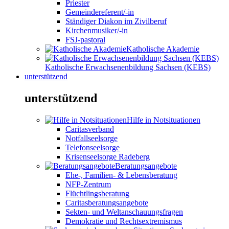
Priester
Gemeindereferent/-in
Ständiger Diakon im Zivilberuf
Kirchenmusiker/-in
FSJ-pastoral
Katholische Akademie
Katholische Erwachsenenbildung Sachsen (KEBS)
unterstützend
unterstützend
Hilfe in Notsituationen
Caritasverband
Notfallseelsorge
Telefonseelsorge
Krisenseelsorge Radeberg
Beratungsangebote
Ehe-, Familien- & Lebensberatung
NFP-Zentrum
Flüchtlingsberatung
Caritasberatungsangebote
Sekten- und Weltanschauungsfragen
Demokratie und Rechtsextremismus