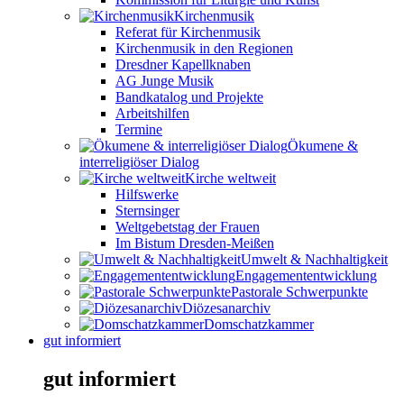
Kirchenmusik
Referat für Kirchenmusik
Kirchenmusik in den Regionen
Dresdner Kapellknaben
AG Junge Musik
Bandkatalog und Projekte
Arbeitshilfen
Termine
Ökumene &
interreligiöser Dialog
Kirche weltweit
Hilfswerke
Sternsinger
Weltgebetstag der Frauen
Im Bistum Dresden-Meißen
Umwelt & Nachhaltigkeit
Engagemententwicklung
Pastorale Schwerpunkte
Diözesanarchiv
Domschatzkammer
gut informiert
gut informiert