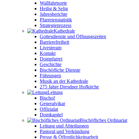
Wallfahrtsorte
Heilig & Selig
Jahresberichte
Pfarreienstatistik
Strategieprozess
Kathedrale
Gottesdienste und Öffnungszeiten
Barrierefreiheit
Livestream
Kontakt
Dompfarrei
Geschichte
Bischöfliche Dienste
Führungen
Musik an der Kathedrale
275 Jahre Dresdner Hofkirche
Leitung
Bischof
Generalvikar
Offizialat
Domkapitel
Bischöfliches Ordinariat
Leitung und Abteilungen
Pastoral und Verkündung
Presse & Öffentlichkeitsarbeit