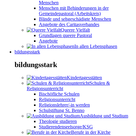
Menschen
Menschen mit Behinderungen in der
Gemeindepastoral (Arbeitskreis)
Blinde und sehgeschädigte Menschen
Angebote des Caritasverbandes
Queere Vielfalt
Grundlagen queere Pastoral
Angebote
In allen Lebensphasen
bildungsstark
bildungsstark
Kindertagesstätten
Schulen &
Religionsunterricht
Bischöfliche Schulen
Religionsunterricht
Religionslehrer/-in werden
Schulstiftung St. Benno
Ausbildung und Studium
Theologie studieren
Studierendenseelsorge/KSG
Berufe in der Kirche