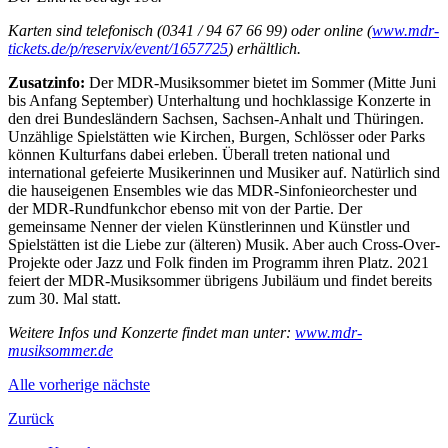
Karten sind telefonisch (0341 / 94 67 66 99) oder online (
www.mdr-
tickets.de/p/reservix/event/1657725
)
erhältlich.
Zusatzinfo:
Der MDR-Musiksommer bietet im Sommer (Mitte Juni
bis Anfang September) Unterhaltung und hochklassige Konzerte in
den drei Bundesländern Sachsen, Sachsen-Anhalt und Thüringen.
Unzählige Spielstätten wie Kirchen, Burgen, Schlösser oder Parks
können Kulturfans dabei erleben. Überall treten national und
international gefeierte Musikerinnen und Musiker auf. Natürlich sind
die hauseigenen Ensembles wie das MDR-Sinfonieorchester und
der MDR-Rundfunkchor ebenso mit von der Partie. Der
gemeinsame Nenner der vielen Künstlerinnen und Künstler und
Spielstätten ist die Liebe zur (älteren) Musik. Aber auch Cross-Over-
Projekte oder Jazz und Folk finden im Programm ihren Platz. 2021
feiert der MDR-Musiksommer übrigens Jubiläum und findet bereits
zum 30. Mal statt.
Weitere Infos und Konzerte findet man unter:
www.mdr-
musiksommer.de
Alle
vorherige
nächste
Zurück