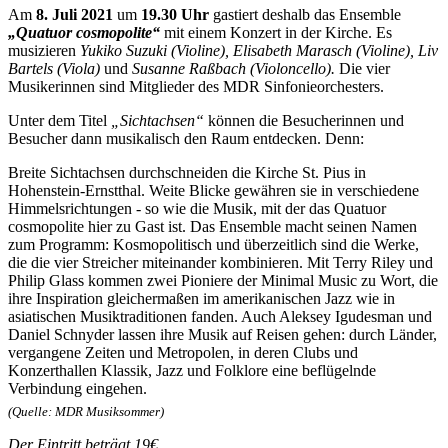
Am
8. Juli 2021
um
19.30
Uhr
gastiert deshalb das Ensemble
„Quatuor cosmopolite“
mit einem Konzert in der Kirche. Es
musizieren
Yukiko Suzuki (Violine), Elisabeth Marasch (Violine), Liv
Bartels (Viola)
und
Susanne Raßbach (Violoncello).
Die vier
Musikerinnen sind Mitglieder des MDR Sinfonieorchesters.
Unter dem Titel
„Sichtachsen“
können die Besucherinnen und
Besucher dann musikalisch den Raum entdecken. Denn:
Breite Sichtachsen durchschneiden die Kirche St. Pius in
Hohenstein-Ernstthal. Weite Blicke gewähren sie in verschiedene
Himmelsrichtungen - so wie die Musik, mit der das Quatuor
cosmopolite hier zu Gast ist. Das Ensemble macht seinen Namen
zum Programm: Kosmopolitisch und überzeitlich sind die Werke,
die die vier Streicher miteinander kombinieren. Mit Terry Riley und
Philip Glass kommen zwei Pioniere der Minimal Music zu Wort, die
ihre Inspiration gleichermaßen im amerikanischen Jazz wie in
asiatischen Musiktraditionen fanden. Auch Aleksey Igudesman und
Daniel Schnyder lassen ihre Musik auf Reisen gehen: durch Länder,
vergangene Zeiten und Metropolen, in deren Clubs und
Konzerthallen Klassik, Jazz und Folklore eine beflügelnde
Verbindung eingehen.
(Quelle: MDR Musiksommer)
Der Eintritt beträgt 19€.