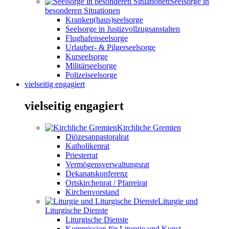
Seelsorge in
besonderen Situationen
Kranken(haus)seelsorge
Seelsorge in Justizvollzugsanstalten
Flughafenseelsorge
Urlauber- & Pilgerseelsorge
Kurseelsorge
Militärseelsorge
Polizeiseelsorge
vielseitig engagiert
vielseitig engagiert
Kirchliche Gremien
Diözesanpastoralrat
Katholikenrat
Priesterrat
Vermögensverwaltungsrat
Dekanatskonferenz
Ortskirchenrat / Pfarreirat
Kirchenvorstand
Liturgie und
Liturgische Dienste
Liturgische Dienste
Kommission für Liturgie und Kunst