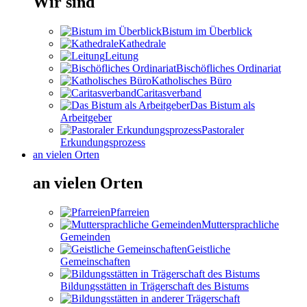
Wir sind
Bistum im Überblick
Kathedrale
Leitung
Bischöfliches Ordinariat
Katholisches Büro
Caritasverband
Das Bistum als
Arbeitgeber
Pastoraler
Erkundungsprozess
an vielen Orten
an vielen Orten
Pfarreien
Muttersprachliche
Gemeinden
Geistliche
Gemeinschaften
Bildungsstätten in Trägerschaft des Bistums