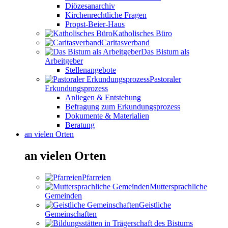
Diözesanarchiv
Kirchenrechtliche Fragen
Propst-Beier-Haus
Katholisches Büro
Caritasverband
Das Bistum als
Arbeitgeber
Stellenangebote
Pastoraler
Erkundungsprozess
Anliegen & Entstehung
Befragung zum Erkundungsprozess
Dokumente & Materialien
Beratung
an vielen Orten
an vielen Orten
Pfarreien
Muttersprachliche
Gemeinden
Geistliche
Gemeinschaften