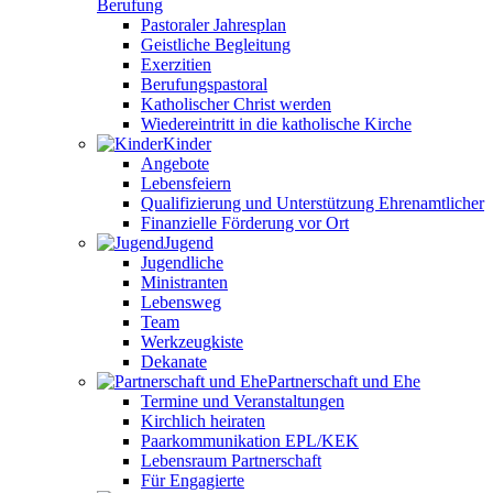
Berufung
Pastoraler Jahresplan
Geistliche Begleitung
Exerzitien
Berufungspastoral
Katholischer Christ werden
Wiedereintritt in die katholische Kirche
Kinder
Angebote
Lebensfeiern
Qualifizierung und Unterstützung Ehrenamtlicher
Finanzielle Förderung vor Ort
Jugend
Jugendliche
Ministranten
Lebensweg
Team
Werkzeugkiste
Dekanate
Partnerschaft und Ehe
Termine und Veranstaltungen
Kirchlich heiraten
Paarkommunikation EPL/KEK
Lebensraum Partnerschaft
Für Engagierte