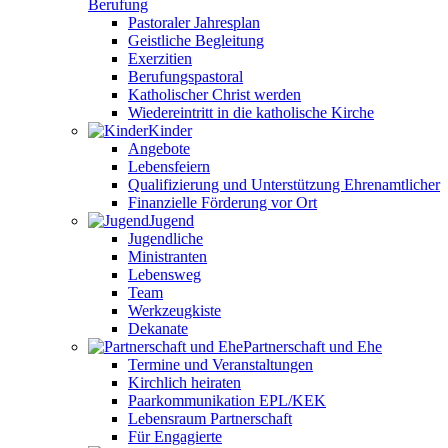
Berufung
Pastoraler Jahresplan
Geistliche Begleitung
Exerzitien
Berufungspastoral
Katholischer Christ werden
Wiedereintritt in die katholische Kirche
Kinder
Angebote
Lebensfeiern
Qualifizierung und Unterstützung Ehrenamtlicher
Finanzielle Förderung vor Ort
Jugend
Jugendliche
Ministranten
Lebensweg
Team
Werkzeugkiste
Dekanate
Partnerschaft und Ehe
Termine und Veranstaltungen
Kirchlich heiraten
Paarkommunikation EPL/KEK
Lebensraum Partnerschaft
Für Engagierte