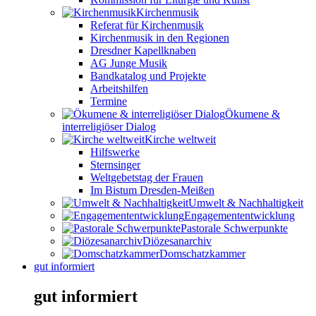
Kirchenmusik
Referat für Kirchenmusik
Kirchenmusik in den Regionen
Dresdner Kapellknaben
AG Junge Musik
Bandkatalog und Projekte
Arbeitshilfen
Termine
Ökumene &
interreligiöser Dialog
Kirche weltweit
Hilfswerke
Sternsinger
Weltgebetstag der Frauen
Im Bistum Dresden-Meißen
Umwelt & Nachhaltigkeit
Engagemententwicklung
Pastorale Schwerpunkte
Diözesanarchiv
Domschatzkammer
gut informiert
gut informiert