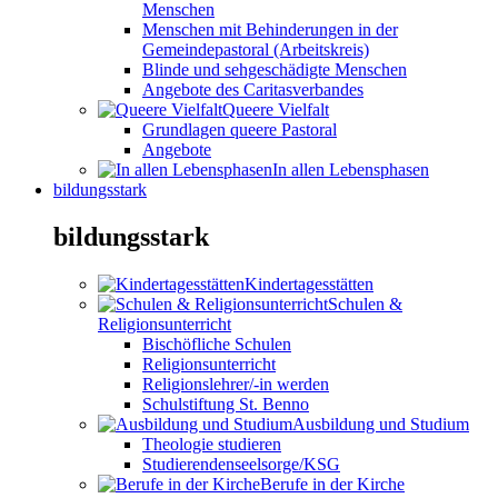
Menschen
Menschen mit Behinderungen in der
Gemeindepastoral (Arbeitskreis)
Blinde und sehgeschädigte Menschen
Angebote des Caritasverbandes
Queere Vielfalt
Grundlagen queere Pastoral
Angebote
In allen Lebensphasen
bildungsstark
bildungsstark
Kindertagesstätten
Schulen &
Religionsunterricht
Bischöfliche Schulen
Religionsunterricht
Religionslehrer/-in werden
Schulstiftung St. Benno
Ausbildung und Studium
Theologie studieren
Studierendenseelsorge/KSG
Berufe in der Kirche