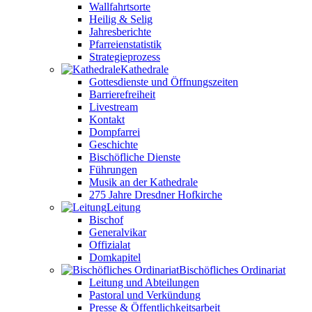
Wallfahrtsorte
Heilig & Selig
Jahresberichte
Pfarreienstatistik
Strategieprozess
Kathedrale
Gottesdienste und Öffnungszeiten
Barrierefreiheit
Livestream
Kontakt
Dompfarrei
Geschichte
Bischöfliche Dienste
Führungen
Musik an der Kathedrale
275 Jahre Dresdner Hofkirche
Leitung
Bischof
Generalvikar
Offizialat
Domkapitel
Bischöfliches Ordinariat
Leitung und Abteilungen
Pastoral und Verkündung
Presse & Öffentlichkeitsarbeit