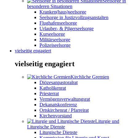
Seelsorge in
besonderen Situationen
Kranken(haus)seelsorge
Seelsorge in Justizvollzugsanstalten
Flughafenseelsorge
Urlauber- & Pilgerseelsorge
Kurseelsorge
Militärseelsorge
Polizeiseelsorge
vielseitig engagiert
vielseitig engagiert
Kirchliche Gremien
Diözesanpastoralrat
Katholikenrat
Priesterrat
Vermögensverwaltungsrat
Dekanatskonferenz
Ortskirchenrat / Pfarreirat
Kirchenvorstand
Liturgie und
Liturgische Dienste
Liturgische Dienste
Kommission für Liturgie und Kunst