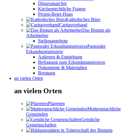
Diözesanarchiv
Kirchenrechtliche Fragen
Propst-Beier-Haus
Katholisches Büro
Caritasverband
Das Bistum als
Arbeitgeber
Stellenangebote
Pastoraler
Erkundungsprozess
Anliegen & Entstehung
Befragung zum Erkundungsprozess
Dokumente & Materialien
Beratung
an vielen Orten
an vielen Orten
Pfarreien
Muttersprachliche
Gemeinden
Geistliche
Gemeinschaften