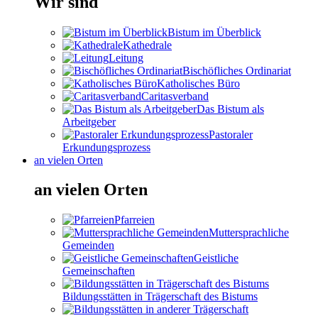
Wir sind
Bistum im Überblick
Kathedrale
Leitung
Bischöfliches Ordinariat
Katholisches Büro
Caritasverband
Das Bistum als
Arbeitgeber
Pastoraler
Erkundungsprozess
an vielen Orten
an vielen Orten
Pfarreien
Muttersprachliche
Gemeinden
Geistliche
Gemeinschaften
Bildungsstätten in Trägerschaft des Bistums