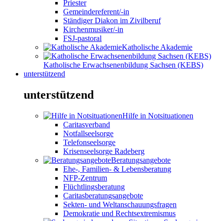
Priester
Gemeindereferent/-in
Ständiger Diakon im Zivilberuf
Kirchenmusiker/-in
FSJ-pastoral
Katholische Akademie
Katholische Erwachsenenbildung Sachsen (KEBS)
unterstützend
unterstützend
Hilfe in Notsituationen
Caritasverband
Notfallseelsorge
Telefonseelsorge
Krisenseelsorge Radeberg
Beratungsangebote
Ehe-, Familien- & Lebensberatung
NFP-Zentrum
Flüchtlingsberatung
Caritasberatungsangebote
Sekten- und Weltanschauungsfragen
Demokratie und Rechtsextremismus