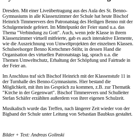
Dresden. Mit einer Liveübertragung aus des Aula des St. Benno-
Gymnasiums in alle Klassenzimmer der Schule hat heute Bischof
Heinrich Timmerevers den Patronatstag des Heiligen Benno mit der
Schulgemeinde gefeiert. Im Mittelpunkt der Feier stand u.a. das
Thema "Verbindung zu Gott". Auch, wenn jede Klasse in ihrem
Klassenzimmer virtuell mitfeierte, gab es auch interaktive Elemente,
wie die Auszeichnung von Umweltprojekten der einzelnen Klassen.
Schulseelsorger Benno Kretschmer-Stöhr, in dessen Hand die
Organisation des virtuellen Patronatstags lag, sprach u.a. die
Themen Umweltschutz, Erhaltung der Schöpfung und Fairtrade in
der Feier an.
Im Anschluss traf sich Bischof Heinrich mit der Klassenstufe 11 in
der Turnhalle des Benno-Gymnasiums. Hier bestand die
Möglichkeit, mit ihm ins Gespräch zu kommen, z.B. zur Thematik
"Kirche in der Gegenwart". Bischof Timmerevers und Schulleiter
Stefan Schäfer erzählten außerdem von ihrer eigenen Schulzeit.
Musikalisch wurde das Treffen, nach längerer Zeit wieder von der
Bigband der Schule unter Leitung von Sebastian Baubkus gestaltet.
Bilder + Text: Andreas Golinski