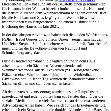
Dresden-Meißen – hat auch auf der Baustelle einen geschmückten
Christbaum. In der Weihnachtszeit schmückt dieser das Haus und
die Baustelle. Neben dem Weihnachtsbaum hängt ein offener Brief
für alle Nachbarn und Spaziergänger mit Weihnachtswünschen,
Informationen zum Baugeschehen und einem Ausblick auf die
Eröffnung des Hauses im Jahr 2021.
In der diesjährigen Adventszeit haben sich die beiden Winfriedhaus-
FSJler – Isabel Gorges und Simeon Unger – gemeinsam mit dem
Hausleiter Stephan Schubert mehrere Aktionen für die Bauarbeiter/-
innen und für die Bewohner/-innen von Naundorf und
Schmiedeberg ausgedacht:
Für die Handwerker/-innen, die täglich an und in dem Haus
arbeiten, wurde ein Säckchen-Adventskalender mit
Weihnachtscartoons, allerlei Leckereien (z.B. selbstgebackene
Plätzchen einer Winfriedhausköchin) und mit Winfriedhaus-
Giveaways befüllt. Jeden Tag konnten die Bauarbeiter/-innen ein
Säckchen öffnen und sich überraschen lassen.
Ab dem ersten Adventssonntag wurde eines der Hauptfenster
ausgeleuchtet und jeden Sonntag kam ein Fenster dazu. Über die
sozialen Medien konnten viele Interessierte an dem etwas anderen
Adventskranz Anteil haben. Wie es sich für das Erzgebirge gehört,
erhellt auch ein Schwibbogen die dunklen Abende auf der Baustelle.