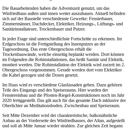
Die Bauarbeitenden haben die Adventszeit genutzt, um das
Winfriedhaus außen und innen weiter auszubauen. Aktuell befinden
sich auf der Baustelle verschiedenste Gewerke: Fensterbauer,
Zimmermänner, Dachdecker, Elektriker, Heizungs-, Lüftungs- und
Sanitärinstallateure, Trockenbauer und Putzer.
In jeder Etage sind unterschiedlichste Fortschritte zu erkennen. Im
Erdgeschoss ist die Fertigstellung des Innenputzes an der
Tagesordnung. Das erste Obergeschoss erhält die
Trockenbauwände, welche einseitig beplankt werden. Dort können
im Folgenden die Rohinstallationen, das heißt Sanitär und Elektrik,
montiert werden. Die Rohinstallation der Elektrik wird zurzeit im 2.
Obergeschoss vorgenommen. Gerade werden dort vom Elektriker
die Kabel gezogen und die Dosen gesetzt.
Im Haus wird es verschiedene Glasfassaden geben. Dazu gehören
Teile des Eingangs und des Speiseraums. Hier wurden der
Fenstereinbau und die Pfosten-Riegel-Konstruktionen noch im Jahr
2020 fertiggestellt. Das gilt auch für das gesamte Dach inklusive der
Oberlichter an Meditationsboden, Zwischenbau und Speiseraum.
Seit Mitte Dezember wird der charakteristische, balkonähnliche
Anbau an der Vorderseite des Winfriedhauses, der Altan, aufgestellt
und soll ab Mitte Januar wieder strahlen. Zur gleichen Zeit begann