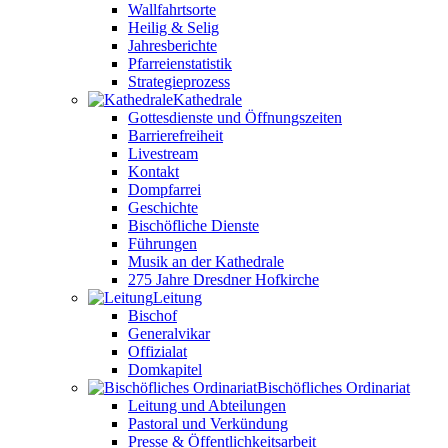
Wallfahrtsorte
Heilig & Selig
Jahresberichte
Pfarreienstatistik
Strategieprozess
Kathedrale
Gottesdienste und Öffnungszeiten
Barrierefreiheit
Livestream
Kontakt
Dompfarrei
Geschichte
Bischöfliche Dienste
Führungen
Musik an der Kathedrale
275 Jahre Dresdner Hofkirche
Leitung
Bischof
Generalvikar
Offizialat
Domkapitel
Bischöfliches Ordinariat
Leitung und Abteilungen
Pastoral und Verkündung
Presse & Öffentlichkeitsarbeit