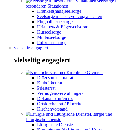
Seelsorge in
besonderen Situationen
Kranken(haus)seelsorge
Seelsorge in Justizvollzugsanstalten
Flughafenseelsorge
Urlauber- & Pilgerseelsorge
Kurseelsorge
Militärseelsorge
Polizeiseelsorge
vielseitig engagiert
vielseitig engagiert
Kirchliche Gremien
Diözesanpastoralrat
Katholikenrat
Priesterrat
Vermögensverwaltungsrat
Dekanatskonferenz
Ortskirchenrat / Pfarreirat
Kirchenvorstand
Liturgie und
Liturgische Dienste
Liturgische Dienste
Kommission für Liturgie und Kunst