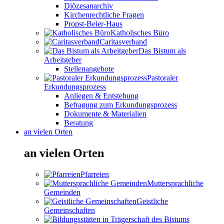
Diözesanarchiv
Kirchenrechtliche Fragen
Propst-Beier-Haus
Katholisches Büro
Caritasverband
Das Bistum als
Arbeitgeber
Stellenangebote
Pastoraler
Erkundungsprozess
Anliegen & Entstehung
Befragung zum Erkundungsprozess
Dokumente & Materialien
Beratung
an vielen Orten
an vielen Orten
Pfarreien
Muttersprachliche
Gemeinden
Geistliche
Gemeinschaften