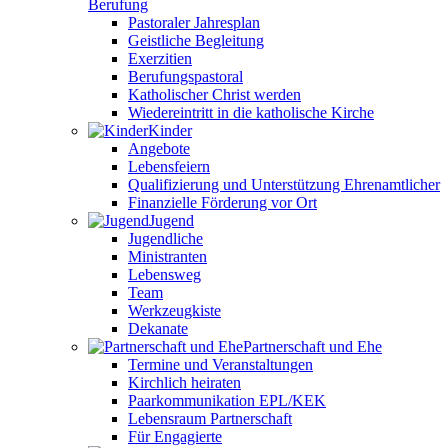
Berufung
Pastoraler Jahresplan
Geistliche Begleitung
Exerzitien
Berufungspastoral
Katholischer Christ werden
Wiedereintritt in die katholische Kirche
Kinder
Angebote
Lebensfeiern
Qualifizierung und Unterstützung Ehrenamtlicher
Finanzielle Förderung vor Ort
Jugend
Jugendliche
Ministranten
Lebensweg
Team
Werkzeugkiste
Dekanate
Partnerschaft und Ehe
Termine und Veranstaltungen
Kirchlich heiraten
Paarkommunikation EPL/KEK
Lebensraum Partnerschaft
Für Engagierte