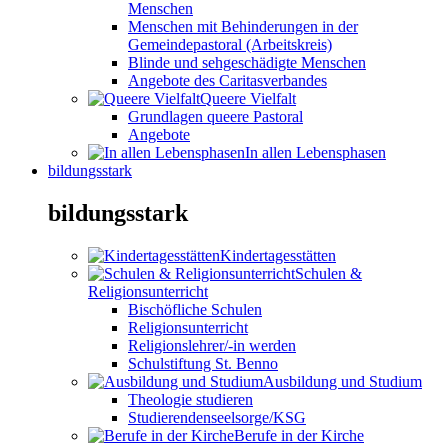
Menschen
Menschen mit Behinderungen in der
Gemeindepastoral (Arbeitskreis)
Blinde und sehgeschädigte Menschen
Angebote des Caritasverbandes
Queere Vielfalt
Grundlagen queere Pastoral
Angebote
In allen Lebensphasen
bildungsstark
bildungsstark
Kindertagesstätten
Schulen &
Religionsunterricht
Bischöfliche Schulen
Religionsunterricht
Religionslehrer/-in werden
Schulstiftung St. Benno
Ausbildung und Studium
Theologie studieren
Studierendenseelsorge/KSG
Berufe in der Kirche