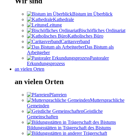
Wir sind
Bistum im Überblick
Kathedrale
Leitung
Bischöfliches Ordinariat
Katholisches Büro
Caritasverband
Das Bistum als
Arbeitgeber
Pastoraler
Erkundungsprozess
an vielen Orten
an vielen Orten
Pfarreien
Muttersprachliche
Gemeinden
Geistliche
Gemeinschaften
Bildungsstätten in Trägerschaft des Bistums