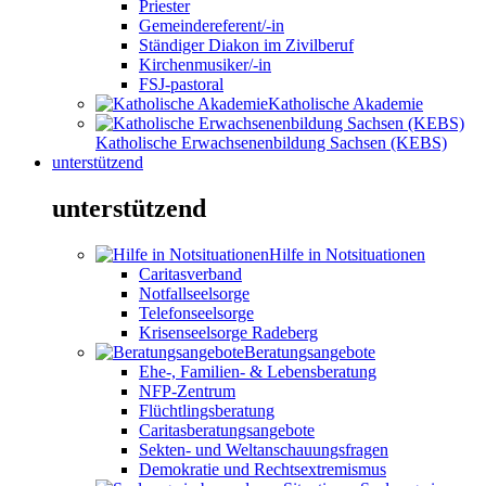
Priester
Gemeindereferent/-in
Ständiger Diakon im Zivilberuf
Kirchenmusiker/-in
FSJ-pastoral
Katholische Akademie
Katholische Erwachsenenbildung Sachsen (KEBS)
unterstützend
unterstützend
Hilfe in Notsituationen
Caritasverband
Notfallseelsorge
Telefonseelsorge
Krisenseelsorge Radeberg
Beratungsangebote
Ehe-, Familien- & Lebensberatung
NFP-Zentrum
Flüchtlingsberatung
Caritasberatungsangebote
Sekten- und Weltanschauungsfragen
Demokratie und Rechtsextremismus