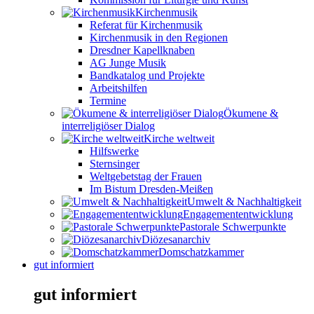
Kirchenmusik
Referat für Kirchenmusik
Kirchenmusik in den Regionen
Dresdner Kapellknaben
AG Junge Musik
Bandkatalog und Projekte
Arbeitshilfen
Termine
Ökumene &
interreligiöser Dialog
Kirche weltweit
Hilfswerke
Sternsinger
Weltgebetstag der Frauen
Im Bistum Dresden-Meißen
Umwelt & Nachhaltigkeit
Engagemententwicklung
Pastorale Schwerpunkte
Diözesanarchiv
Domschatzkammer
gut informiert
gut informiert