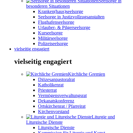
Seelsorge in
besonderen Situationen
Kranken(haus)seelsorge
Seelsorge in Justizvollzugsanstalten
Flughafenseelsorge
Urlauber- & Pilgerseelsorge
Kurseelsorge
Militärseelsorge
Polizeiseelsorge
vielseitig engagiert
vielseitig engagiert
Kirchliche Gremien
Diözesanpastoralrat
Katholikenrat
Priesterrat
Vermögensverwaltungsrat
Dekanatskonferenz
Ortskirchenrat / Pfarreirat
Kirchenvorstand
Liturgie und
Liturgische Dienste
Liturgische Dienste
Kommission für Liturgie und Kunst