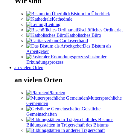
Wir sind
Bistum im Überblick
Kathedrale
Leitung
Bischöfliches Ordinariat
Katholisches Büro
Caritasverband
Das Bistum als
Arbeitgeber
Pastoraler
Erkundungsprozess
an vielen Orten
an vielen Orten
Pfarreien
Muttersprachliche
Gemeinden
Geistliche
Gemeinschaften
Bildungsstätten in Trägerschaft des Bistums