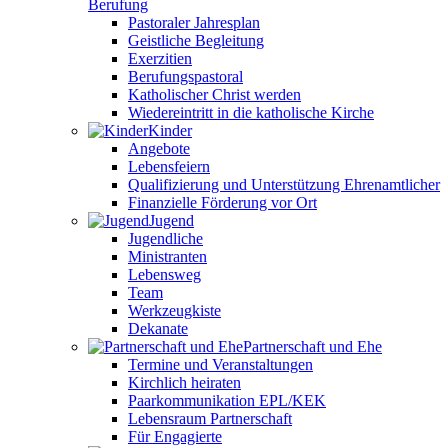
Berufung
Pastoraler Jahresplan
Geistliche Begleitung
Exerzitien
Berufungspastoral
Katholischer Christ werden
Wiedereintritt in die katholische Kirche
Kinder
Angebote
Lebensfeiern
Qualifizierung und Unterstützung Ehrenamtlicher
Finanzielle Förderung vor Ort
Jugend
Jugendliche
Ministranten
Lebensweg
Team
Werkzeugkiste
Dekanate
Partnerschaft und Ehe
Termine und Veranstaltungen
Kirchlich heiraten
Paarkommunikation EPL/KEK
Lebensraum Partnerschaft
Für Engagierte