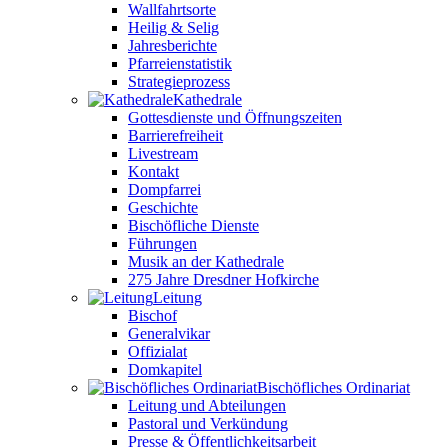
Wallfahrtsorte
Heilig & Selig
Jahresberichte
Pfarreienstatistik
Strategieprozess
Kathedrale
Gottesdienste und Öffnungszeiten
Barrierefreiheit
Livestream
Kontakt
Dompfarrei
Geschichte
Bischöfliche Dienste
Führungen
Musik an der Kathedrale
275 Jahre Dresdner Hofkirche
Leitung
Bischof
Generalvikar
Offizialat
Domkapitel
Bischöfliches Ordinariat
Leitung und Abteilungen
Pastoral und Verkündung
Presse & Öffentlichkeitsarbeit