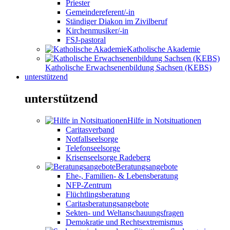
Priester
Gemeindereferent/-in
Ständiger Diakon im Zivilberuf
Kirchenmusiker/-in
FSJ-pastoral
Katholische Akademie
Katholische Erwachsenenbildung Sachsen (KEBS)
unterstützend
unterstützend
Hilfe in Notsituationen
Caritasverband
Notfallseelsorge
Telefonseelsorge
Krisenseelsorge Radeberg
Beratungsangebote
Ehe-, Familien- & Lebensberatung
NFP-Zentrum
Flüchtlingsberatung
Caritasberatungsangebote
Sekten- und Weltanschauungsfragen
Demokratie und Rechtsextremismus