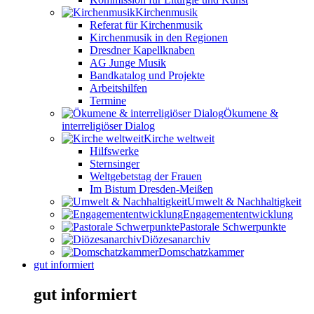
Kirchenmusik
Referat für Kirchenmusik
Kirchenmusik in den Regionen
Dresdner Kapellknaben
AG Junge Musik
Bandkatalog und Projekte
Arbeitshilfen
Termine
Ökumene &
interreligiöser Dialog
Kirche weltweit
Hilfswerke
Sternsinger
Weltgebetstag der Frauen
Im Bistum Dresden-Meißen
Umwelt & Nachhaltigkeit
Engagemententwicklung
Pastorale Schwerpunkte
Diözesanarchiv
Domschatzkammer
gut informiert
gut informiert