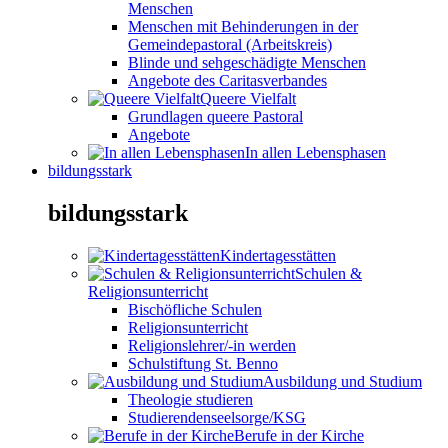
Menschen
Menschen mit Behinderungen in der
Gemeindepastoral (Arbeitskreis)
Blinde und sehgeschädigte Menschen
Angebote des Caritasverbandes
Queere Vielfalt
Grundlagen queere Pastoral
Angebote
In allen Lebensphasen
bildungsstark
bildungsstark
Kindertagesstätten
Schulen &
Religionsunterricht
Bischöfliche Schulen
Religionsunterricht
Religionslehrer/-in werden
Schulstiftung St. Benno
Ausbildung und Studium
Theologie studieren
Studierendenseelsorge/KSG
Berufe in der Kirche