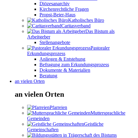
Diözesanarchiv
Kirchenrechtliche Fragen
Propst-Beier-Haus
Katholisches Büro
Caritasverband
Das Bistum als
Arbeitgeber
Stellenangebote
Pastoraler
Erkundungsprozess
Anliegen & Entstehung
Befragung zum Erkundungsprozess
Dokumente & Materialien
Beratung
an vielen Orten
an vielen Orten
Pfarreien
Muttersprachliche
Gemeinden
Geistliche
Gemeinschaften