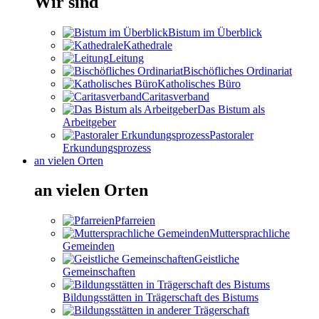
Wir sind
Bistum im Überblick
Kathedrale
Leitung
Bischöfliches Ordinariat
Katholisches Büro
Caritasverband
Das Bistum als
Arbeitgeber
Pastoraler
Erkundungsprozess
an vielen Orten
an vielen Orten
Pfarreien
Muttersprachliche
Gemeinden
Geistliche
Gemeinschaften
Bildungsstätten in Trägerschaft des Bistums