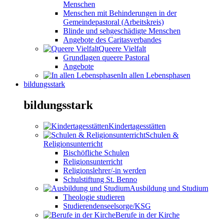
Menschen
Menschen mit Behinderungen in der
Gemeindepastoral (Arbeitskreis)
Blinde und sehgeschädigte Menschen
Angebote des Caritasverbandes
Queere Vielfalt
Grundlagen queere Pastoral
Angebote
In allen Lebensphasen
bildungsstark
bildungsstark
Kindertagesstätten
Schulen &
Religionsunterricht
Bischöfliche Schulen
Religionsunterricht
Religionslehrer/-in werden
Schulstiftung St. Benno
Ausbildung und Studium
Theologie studieren
Studierendenseelsorge/KSG
Berufe in der Kirche