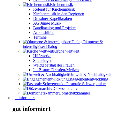
Kirchenmusik
Referat für Kirchenmusik
Kirchenmusik in den Regionen
Dresdner Kapellknaben
AG Junge Musik
Bandkatalog und Projekte
Arbeitshilfen
Termine
Ökumene &
interreligiöser Dialog
Kirche weltweit
Hilfswerke
Sternsinger
Weltgebetstag der Frauen
Im Bistum Dresden-Meißen
Umwelt & Nachhaltigkeit
Engagemententwicklung
Pastorale Schwerpunkte
Diözesanarchiv
Domschatzkammer
gut informiert
gut informiert