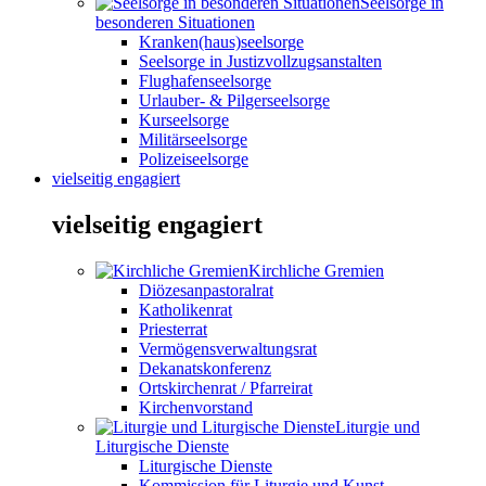
Seelsorge in
besonderen Situationen
Kranken(haus)seelsorge
Seelsorge in Justizvollzugsanstalten
Flughafenseelsorge
Urlauber- & Pilgerseelsorge
Kurseelsorge
Militärseelsorge
Polizeiseelsorge
vielseitig engagiert
vielseitig engagiert
Kirchliche Gremien
Diözesanpastoralrat
Katholikenrat
Priesterrat
Vermögensverwaltungsrat
Dekanatskonferenz
Ortskirchenrat / Pfarreirat
Kirchenvorstand
Liturgie und
Liturgische Dienste
Liturgische Dienste
Kommission für Liturgie und Kunst