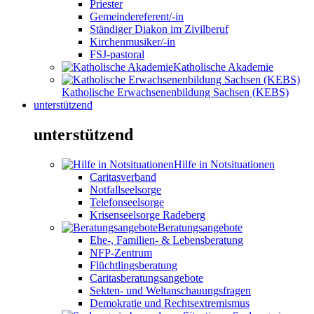
Priester
Gemeindereferent/-in
Ständiger Diakon im Zivilberuf
Kirchenmusiker/-in
FSJ-pastoral
Katholische Akademie
Katholische Erwachsenenbildung Sachsen (KEBS)
unterstützend
unterstützend
Hilfe in Notsituationen
Caritasverband
Notfallseelsorge
Telefonseelsorge
Krisenseelsorge Radeberg
Beratungsangebote
Ehe-, Familien- & Lebensberatung
NFP-Zentrum
Flüchtlingsberatung
Caritasberatungsangebote
Sekten- und Weltanschauungsfragen
Demokratie und Rechtsextremismus