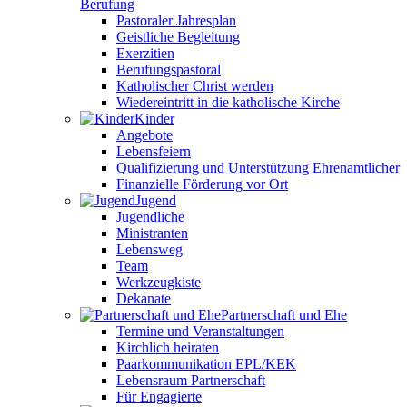
Berufung
Pastoraler Jahresplan
Geistliche Begleitung
Exerzitien
Berufungspastoral
Katholischer Christ werden
Wiedereintritt in die katholische Kirche
Kinder
Angebote
Lebensfeiern
Qualifizierung und Unterstützung Ehrenamtlicher
Finanzielle Förderung vor Ort
Jugend
Jugendliche
Ministranten
Lebensweg
Team
Werkzeugkiste
Dekanate
Partnerschaft und Ehe
Termine und Veranstaltungen
Kirchlich heiraten
Paarkommunikation EPL/KEK
Lebensraum Partnerschaft
Für Engagierte