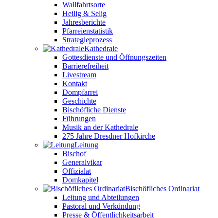
Wallfahrtsorte
Heilig & Selig
Jahresberichte
Pfarreienstatistik
Strategieprozess
Kathedrale
Gottesdienste und Öffnungszeiten
Barrierefreiheit
Livestream
Kontakt
Dompfarrei
Geschichte
Bischöfliche Dienste
Führungen
Musik an der Kathedrale
275 Jahre Dresdner Hofkirche
Leitung
Bischof
Generalvikar
Offizialat
Domkapitel
Bischöfliches Ordinariat
Leitung und Abteilungen
Pastoral und Verkündung
Presse & Öffentlichkeitsarbeit