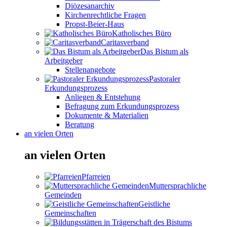
Diözesanarchiv
Kirchenrechtliche Fragen
Propst-Beier-Haus
Katholisches Büro
Caritasverband
Das Bistum als
Arbeitgeber
Stellenangebote
Pastoraler
Erkundungsprozess
Anliegen & Entstehung
Befragung zum Erkundungsprozess
Dokumente & Materialien
Beratung
an vielen Orten
an vielen Orten
Pfarreien
Muttersprachliche
Gemeinden
Geistliche
Gemeinschaften