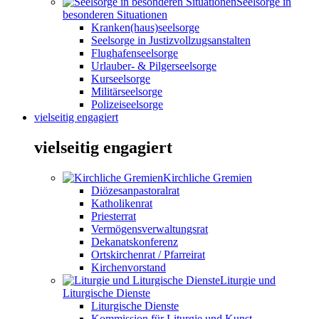
Seelsorge in
besonderen Situationen
Kranken(haus)seelsorge
Seelsorge in Justizvollzugsanstalten
Flughafenseelsorge
Urlauber- & Pilgerseelsorge
Kurseelsorge
Militärseelsorge
Polizeiseelsorge
vielseitig engagiert
vielseitig engagiert
Kirchliche Gremien
Diözesanpastoralrat
Katholikenrat
Priesterrat
Vermögensverwaltungsrat
Dekanatskonferenz
Ortskirchenrat / Pfarreirat
Kirchenvorstand
Liturgie und
Liturgische Dienste
Liturgische Dienste
Kommission für Liturgie und Kunst