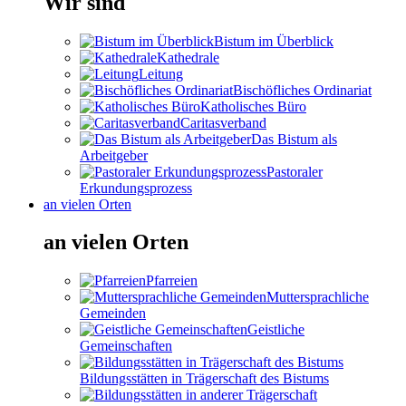
Wir sind
Bistum im Überblick
Kathedrale
Leitung
Bischöfliches Ordinariat
Katholisches Büro
Caritasverband
Das Bistum als
Arbeitgeber
Pastoraler
Erkundungsprozess
an vielen Orten
an vielen Orten
Pfarreien
Muttersprachliche
Gemeinden
Geistliche
Gemeinschaften
Bildungsstätten in Trägerschaft des Bistums