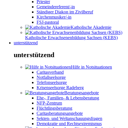
Priester
Gemeindereferent/-in
Ständiger Diakon im Zivilberuf
Kirchenmusiker/-in
FSJ-pastoral
Katholische Akademie
Katholische Erwachsenenbildung Sachsen (KEBS)
unterstützend
unterstützend
Hilfe in Notsituationen
Caritasverband
Notfallseelsorge
Telefonseelsorge
Krisenseelsorge Radeberg
Beratungsangebote
Ehe-, Familien- & Lebensberatung
NFP-Zentrum
Flüchtlingsberatung
Caritasberatungsangebote
Sekten- und Weltanschauungsfragen
Demokratie und Rechtsextremismus