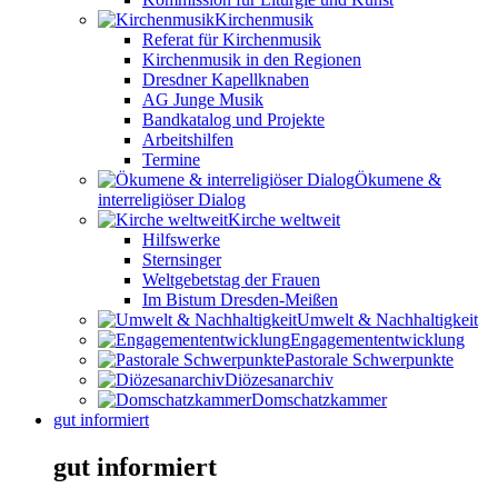
Kirchenmusik
Referat für Kirchenmusik
Kirchenmusik in den Regionen
Dresdner Kapellknaben
AG Junge Musik
Bandkatalog und Projekte
Arbeitshilfen
Termine
Ökumene &
interreligiöser Dialog
Kirche weltweit
Hilfswerke
Sternsinger
Weltgebetstag der Frauen
Im Bistum Dresden-Meißen
Umwelt & Nachhaltigkeit
Engagemententwicklung
Pastorale Schwerpunkte
Diözesanarchiv
Domschatzkammer
gut informiert
gut informiert