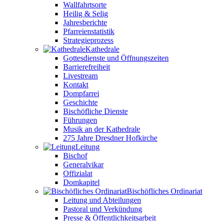
Wallfahrtsorte
Heilig & Selig
Jahresberichte
Pfarreienstatistik
Strategieprozess
Kathedrale
Gottesdienste und Öffnungszeiten
Barrierefreiheit
Livestream
Kontakt
Dompfarrei
Geschichte
Bischöfliche Dienste
Führungen
Musik an der Kathedrale
275 Jahre Dresdner Hofkirche
Leitung
Bischof
Generalvikar
Offizialat
Domkapitel
Bischöfliches Ordinariat
Leitung und Abteilungen
Pastoral und Verkündung
Presse & Öffentlichkeitsarbeit