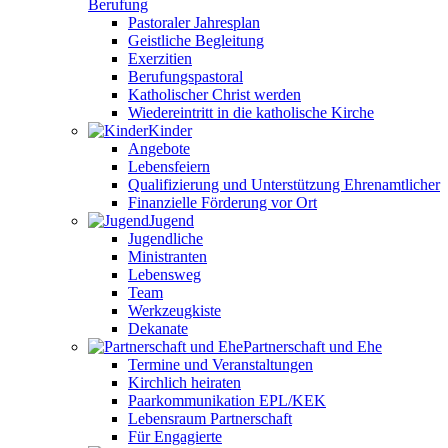
Berufung
Pastoraler Jahresplan
Geistliche Begleitung
Exerzitien
Berufungspastoral
Katholischer Christ werden
Wiedereintritt in die katholische Kirche
Kinder
Angebote
Lebensfeiern
Qualifizierung und Unterstützung Ehrenamtlicher
Finanzielle Förderung vor Ort
Jugend
Jugendliche
Ministranten
Lebensweg
Team
Werkzeugkiste
Dekanate
Partnerschaft und Ehe
Termine und Veranstaltungen
Kirchlich heiraten
Paarkommunikation EPL/KEK
Lebensraum Partnerschaft
Für Engagierte