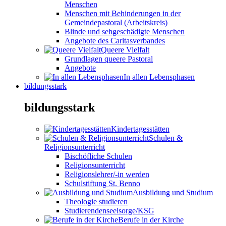
Menschen
Menschen mit Behinderungen in der
Gemeindepastoral (Arbeitskreis)
Blinde und sehgeschädigte Menschen
Angebote des Caritasverbandes
Queere Vielfalt
Grundlagen queere Pastoral
Angebote
In allen Lebensphasen
bildungsstark
bildungsstark
Kindertagesstätten
Schulen &
Religionsunterricht
Bischöfliche Schulen
Religionsunterricht
Religionslehrer/-in werden
Schulstiftung St. Benno
Ausbildung und Studium
Theologie studieren
Studierendenseelsorge/KSG
Berufe in der Kirche