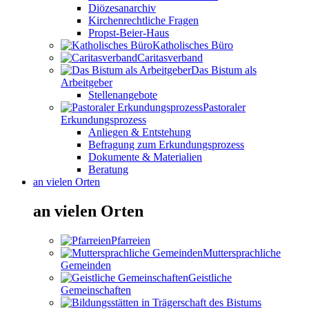
Diözesanarchiv
Kirchenrechtliche Fragen
Propst-Beier-Haus
Katholisches Büro
Caritasverband
Das Bistum als
Arbeitgeber
Stellenangebote
Pastoraler
Erkundungsprozess
Anliegen & Entstehung
Befragung zum Erkundungsprozess
Dokumente & Materialien
Beratung
an vielen Orten
an vielen Orten
Pfarreien
Muttersprachliche
Gemeinden
Geistliche
Gemeinschaften