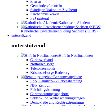
Priester
Gemeindereferent/-in
Ständiger Diakon im Zivilberuf
Kirchenmusiker/-in
FSJ-pastoral
Katholische Akademie
Katholische Erwachsenenbildung Sachsen (KEBS)
unterstützend
unterstützend
Hilfe in Notsituationen
Caritasverband
Notfallseelsorge
Telefonseelsorge
Krisenseelsorge Radeberg
Beratungsangebote
Ehe-, Familien- & Lebensberatung
NFP-Zentrum
Flüchtlingsberatung
Caritasberatungsangebote
Sekten- und Weltanschauungsfragen
Demokratie und Rechtsextremismus