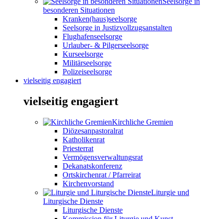
Seelsorge in
besonderen Situationen
Kranken(haus)seelsorge
Seelsorge in Justizvollzugsanstalten
Flughafenseelsorge
Urlauber- & Pilgerseelsorge
Kurseelsorge
Militärseelsorge
Polizeiseelsorge
vielseitig engagiert
vielseitig engagiert
Kirchliche Gremien
Diözesanpastoralrat
Katholikenrat
Priesterrat
Vermögensverwaltungsrat
Dekanatskonferenz
Ortskirchenrat / Pfarreirat
Kirchenvorstand
Liturgie und
Liturgische Dienste
Liturgische Dienste
Kommission für Liturgie und Kunst