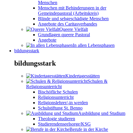
Menschen
Menschen mit Behinderungen in der
Gemeindepastoral (Arbeitskreis)
Blinde und sehgeschädigte Menschen
Angebote des Caritasverbandes
Queere Vielfalt
Grundlagen queere Pastoral
Angebote
In allen Lebensphasen
bildungsstark
bildungsstark
Kindertagesstätten
Schulen &
Religionsunterricht
Bischöfliche Schulen
Religionsunterricht
Religionslehrer/-in werden
Schulstiftung St. Benno
Ausbildung und Studium
Theologie studieren
Studierendenseelsorge/KSG
Berufe in der Kirche