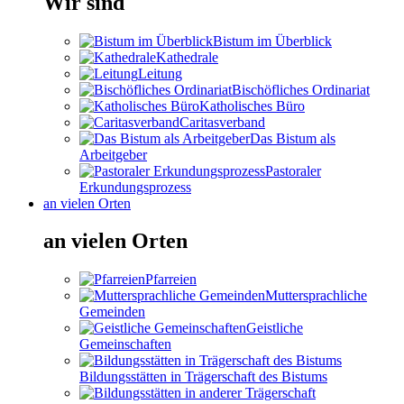
Wir sind
Bistum im Überblick
Kathedrale
Leitung
Bischöfliches Ordinariat
Katholisches Büro
Caritasverband
Das Bistum als
Arbeitgeber
Pastoraler
Erkundungsprozess
an vielen Orten
an vielen Orten
Pfarreien
Muttersprachliche
Gemeinden
Geistliche
Gemeinschaften
Bildungsstätten in Trägerschaft des Bistums