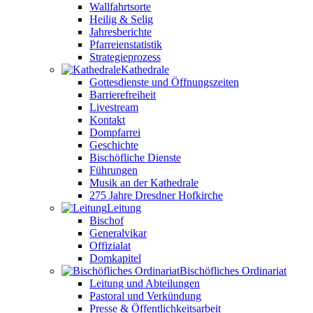
Wallfahrtsorte
Heilig & Selig
Jahresberichte
Pfarreienstatistik
Strategieprozess
Kathedrale
Gottesdienste und Öffnungszeiten
Barrierefreiheit
Livestream
Kontakt
Dompfarrei
Geschichte
Bischöfliche Dienste
Führungen
Musik an der Kathedrale
275 Jahre Dresdner Hofkirche
Leitung
Bischof
Generalvikar
Offizialat
Domkapitel
Bischöfliches Ordinariat
Leitung und Abteilungen
Pastoral und Verkündung
Presse & Öffentlichkeitsarbeit