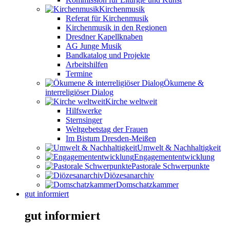
Kirchenmusik
Referat für Kirchenmusik
Kirchenmusik in den Regionen
Dresdner Kapellknaben
AG Junge Musik
Bandkatalog und Projekte
Arbeitshilfen
Termine
Ökumene &
interreligiöser Dialog
Kirche weltweit
Hilfswerke
Sternsinger
Weltgebetstag der Frauen
Im Bistum Dresden-Meißen
Umwelt & Nachhaltigkeit
Engagemententwicklung
Pastorale Schwerpunkte
Diözesanarchiv
Domschatzkammer
gut informiert
gut informiert