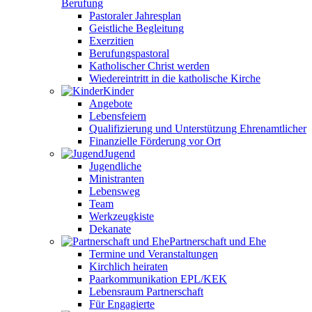
Berufung
Pastoraler Jahresplan
Geistliche Begleitung
Exerzitien
Berufungspastoral
Katholischer Christ werden
Wiedereintritt in die katholische Kirche
Kinder
Angebote
Lebensfeiern
Qualifizierung und Unterstützung Ehrenamtlicher
Finanzielle Förderung vor Ort
Jugend
Jugendliche
Ministranten
Lebensweg
Team
Werkzeugkiste
Dekanate
Partnerschaft und Ehe
Termine und Veranstaltungen
Kirchlich heiraten
Paarkommunikation EPL/KEK
Lebensraum Partnerschaft
Für Engagierte