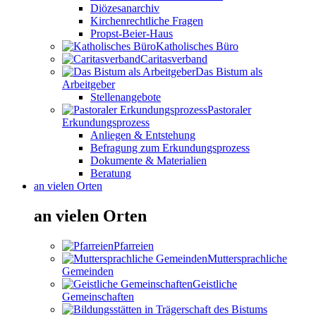
Diözesanarchiv
Kirchenrechtliche Fragen
Propst-Beier-Haus
Katholisches Büro
Caritasverband
Das Bistum als
Arbeitgeber
Stellenangebote
Pastoraler
Erkundungsprozess
Anliegen & Entstehung
Befragung zum Erkundungsprozess
Dokumente & Materialien
Beratung
an vielen Orten
an vielen Orten
Pfarreien
Muttersprachliche
Gemeinden
Geistliche
Gemeinschaften